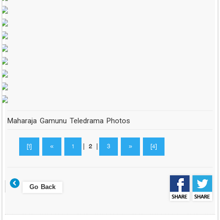
Maharaja Gamunu Teledrama Photos
[1]
«
1
|
2
|
3
»
[4]
Go Back