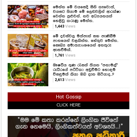
මෙන්න මේ වයසෙදි සීනි කෑවොත්,
වයසට ගියාම මේ ලෙඩවලින් ආරක්ෂා
වෙන්න පුළුවන්.. නව අධ්‍යයනයක්
හෙළිවූ කරුණු මෙන්න..
1,443
Views
මේ දවස්වල මත්පැන් සහ පැණිබීම
පානයෙන් වළකින්න.. හේතුව මෙන්න..
සෞඛ්‍ය අමාත්‍යාංශයෙන් අනතුරු
ඇඟවීමක්..
1,761
Views
ඖෂධීය ගුණ රැසක් තියන "පනාමල්"
රුධිරයේ පට්ටිකා අඩුවීමට හොඳම
විසඳුමක් කියා ඔබ දැන සිටියාද...?
2,613
Views
Hot Gossip
CLICK HERE