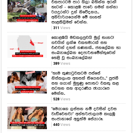
එකපාරටම පාර ගිලා බහින්න අරන්!
හැටන් - කොළඹ පාරේ ගමන් ගන්නා
රියදුරන්ට දුන් නිවේදනය...
අනිවාර්යයෙන්ම මේ ගැනත්
සැළකිලිමත් වෙන්න.
311
Views
කොළඹයි මඩකලපුවයි මුල් තැනට!
ගවයින් ලක්ෂ එකහමාරක් සහ
එළුවන් දහස් ගණනක්... ජනලේඛන හා
සංඛ්‍යාලේඛන දෙපාර්තමේන්තුවෙන්
හෙළි වූ සංඛ්‍යාලේඛන!
389
Views
"හැම කුණාටුවකටම පස්සේ
නිස්කලංක අහසක් තියෙනවා..." පූජනී
සහ ගයාන් මුහුණු පොතට එකතු කළ
සටහන සහ ආදරණීය ඡායාරූප
මෙන්න..
528
Views
"මෙයාගෙ ලස්සන නම් දවසින් දවස
වැඩිවෙනවා" අන්තර්ජාලයම කැලඹූ
සංජානාගේ අලුත්ම සේයාරූ.
440
Views