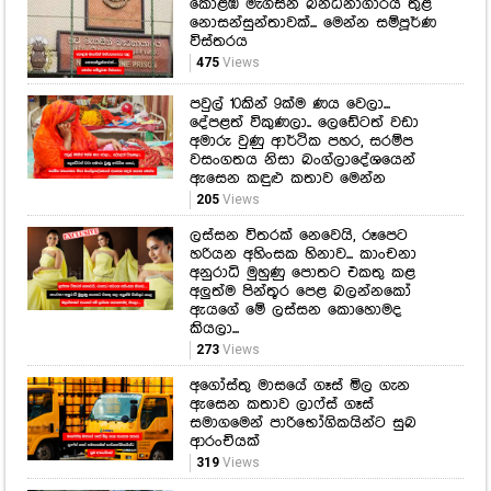
කොළඹ මැගසින් බන්ධනාගාරය තුළ
නොසන්සුන්තාවක්... මෙන්න සම්පූර්ණ
විස්තරය
475
Views
පවුල් 10කින් 9ක්ම ණය වෙලා...
දේපළත් විකුණලා.. ලෙඩේටත් වඩා
අමාරු වුණු ආර්ථික පහර, සරම්ප
වසංගතය නිසා බංග්ලාදේශයෙන්
ඇසෙන කඳුළු කතාව මෙන්න
205
Views
ලස්සන විතරක් නෙවෙයි, රූපෙට
හරියන අහිංසක හිනාව... කාංචනා
අනුරාධි මුහුණු පොතට එකතු කළ
අලුත්ම පින්තූර පෙළ බලන්නකෝ
ඇයගේ මේ ලස්සන කොහොමද
කියලා...
273
Views
අගෝස්තු මාසයේ ගෑස් මිල ගැන
ඇසෙන කතාව ලාෆ්ස් ගෑස්
සමාගමෙන් පාරිභෝගිකයින්ට සුබ
ආරංචියක්
319
Views