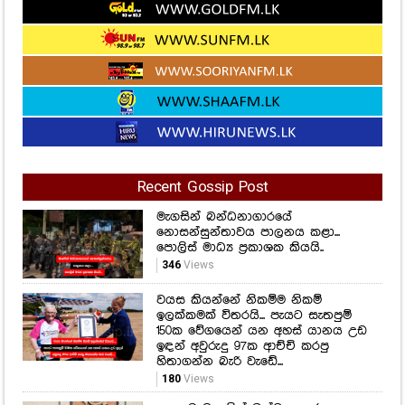
Recent Gossip Post
මැගසින් බන්ධනාගාරයේ
නොසන්සුන්තාවය පාලනය කළා...
පොලිස් මාධ්‍ය ප්‍රකාශක කියයි..
346
Views
වයස කියන්නේ නිකම්ම නිකම්
ඉලක්කමක් විතරයි... පැයට සැතපුම්
150ක වේගයෙන් යන අහස් යානය උඩ
ඉඳන් අවුරුදු 97ක ආච්චි කරපු
හිතාගන්න බැරි වැඩේ...
180
Views