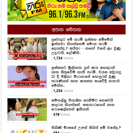
❮
❯
අතන මෙතන
දුවෙකුට මේ තරම් ලස්සන අම්මෙක්
ඉන්නවා කියන්නෙම මොන තරම්
දෙයක්ද..? අක්කා - නගෝ වගේ ළං වුණු
උදාරියි, දෝණියි...
1,724
Views
ලස්සනට මුල්තැන දුන් ඇය අනතුරක්
ගැන සිතුවේම නැති තරම්.. වයස අවුරුදු
22 දී පිළිකා මාරයාගේ ගොදුරක් වුණු
තරුණියක් ගැන ඇසෙන සංවේදී කතාව
මෙන්න...
1,254
Views
සමනල්ලු පියාඹන හැඟීමට නෙවෙයි
ආදරය කියන්නේ.. සහකාරයෙක් ගැන
රොෂෙල්ගෙන් ඉඟියක්..
578
Views
නිකිණි මාසයේ උපන් ඔබත් මේ වගේද..?