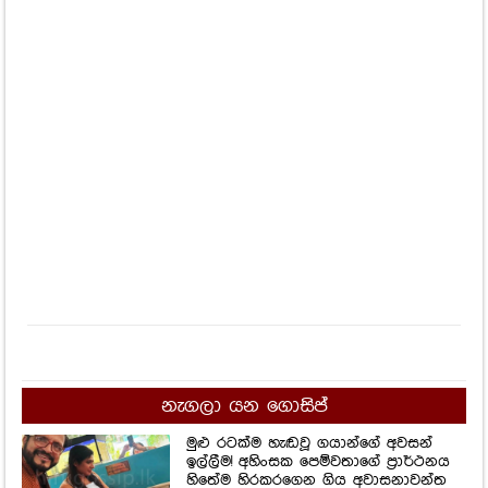
නැගලා යන ගොසිප්
මුළු රටක්ම හැඬවූ ගයාන්ගේ අවසන්
ඉල්ලීම! අහිංසක පෙම්වතාගේ ප්‍රාර්ථනය
හිතේම හිරකරගෙන ගිය අවාසනාවන්ත