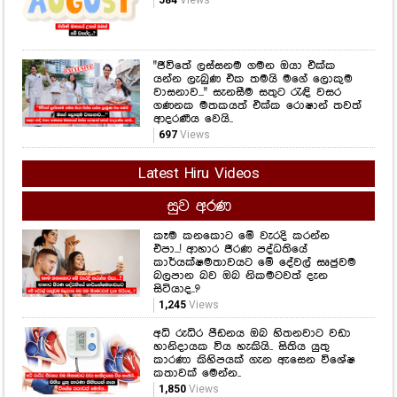
584
Views
"ජීවිතේ ලස්සනම ගමන ඔයා එක්ක
යන්න ලැබුණ එක තමයි මගේ ලොකුම
වාසනාව..." සැනසීම සතුට රැඳි වසර
ගණනක මතකයත් එක්ක රොෂාන් තවත්
ආදරණීය වෙයි..
697
Views
Latest Hiru Videos
සුව අරණ
කෑම කනකොට මේ වැරදි කරන්න
එපා...! ආහාර ජීරණ පද්ධතියේ
කාර්යක්ෂමතාවයට මේ දේවල් සෘජුවම
බලපාන බව ඔබ නිකමටවත් දැන
සිටියාද..?
1,245
Views
අධි රුධිර පීඩනය ඔබ හිතනවාට වඩා
හානිදායක විය හැකියි.. සිතිය යුතු
කාරණා කිහිපයක් ගැන ඇසෙන විශේෂ
කතාවක් මෙන්න..
1,850
Views