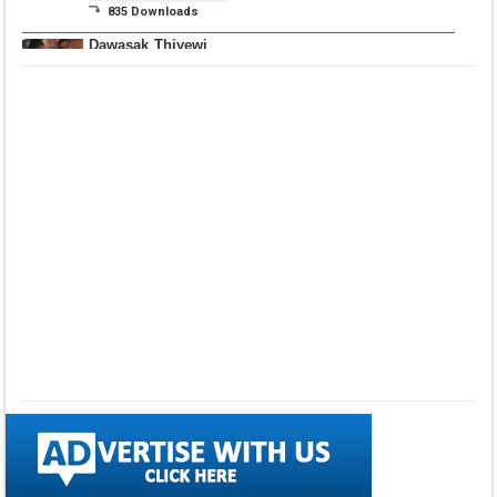
⤵ 835 Downloads
Dawasak Thiyewi
Rana with AURA
▼ DOWNLOAD HERE
⤵ 586 Downloads
Lowama Ekalu Kala
Deshayak
Fredy Alex Silva
▼ DOWNLOAD HERE
⤵ 1,501 Downloads
Gedarata Wela Inna
Seeduwwa Sakura
▼ DOWNLOAD HERE
⤵ 1,309 Downloads
Hemin Sare Aa
Sulangak
Sanka Dineth