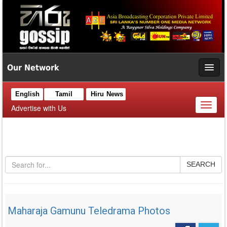
Our Network
English
Tamil
Hiru News
Toggl
Advertise with Us
naviga
SEARCH
Maharaja Gamunu Teledrama Photos