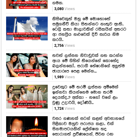
ගමන.
3,080
Views
කිසිවෙකුත් ඔහු මේ මොහොතේ
සමුගනීවි කියා සිතන්නට නැතුව ඇති..
ටෙලි කතා මාලාවකින් රසිකයින් අතරට
ආ ජනප්‍රිය නළුවෙක් දිවි සැරිය නිම
කරයි..
2,756
Views
තවත් ලස්සන නිවාඩුවක් ගත කරන්න
ඇය මේ ගිහින් තියෙන්නේ කොහේද
බලන්නකෝ.. සරාගී හේෂානිගේ අලුත්ම
ඡායාරූප පෙළ මෙන්න....
1,989
Views
දුවෙකුට මේ තරම් ලස්සන අම්මෙක්
ඉන්නවා කියන්නෙම මොන තරම්
දෙයක්ද..? අක්කා - නගෝ වගේ ළං
වුණු උදාරියි, දෝණියි...
1,724
Views
වසර ගණනක් සටන් කළත් අවසානයේ
පිළිකාව ඔහුව පරාජය කළා.. එක්
සිනමාපටයකින් ප්‍රේක්ෂක හද
සොරාගත් ප්‍රවීණයෙන්, ජීවන රඟ