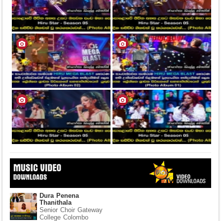
Dura Penena
Thanithala
Senior Choir Gateway
College Colombo