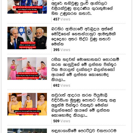
අඳුරේ තනිවුණු පුංචි ඇස්වලට
එළියක්වුණු ආදරණීය ගුරුතුමාගේ
හිත උණුකරන කතාව..
457
Views
බටහිර ආසියාවේ අර්බුදය අස්සේ
මෝදිගෙන් නෙතන්යාහුට ඇමතුමක්!
දෙදෙනා අතර සිද්ධ වුණු කතාව
මෙන්න
395
Views
රසික හදවත් මොහොතකට සොරකම්
කරන ශානුද්‍රිගේ මේ ලස්සන පින්තූර
ටික ඔයාලත් දැක්කද? බලන්නකෝ
ඇයගේ මේ ලස්සන කොහොමද
කියලා....
692
Views
කවුරුත් ආදරය කරන පියුමාලි
එදිරිසිංහ මුහුණු පොතට එකතු කළ
අලුත්ම පින්තූර එකතුව මෙන්න!
බලන්නකෝ ඇයගේ මේ ලස්සන
කොහොමද කියලා....
509
Views
හඳුනාගැනීමේ පෙරට්ටුව එකපාරටම