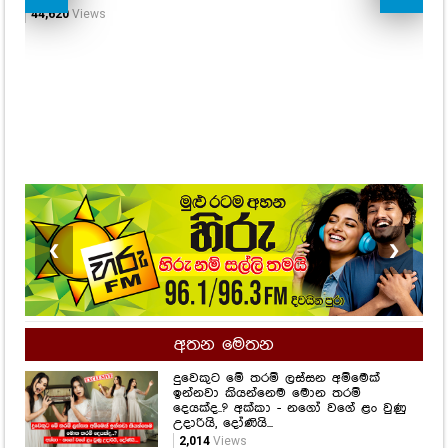
44,620
Views
52,
❮
❯
අතන මෙතන
දුවෙකුට මේ තරම් ලස්සන අම්මෙක්
ඉන්නවා කියන්නෙම මොන තරම්
දෙයක්ද..? අක්කා - නගෝ වගේ ළං වුණු
උදාරියි, දෝණියි...
2,014
Views