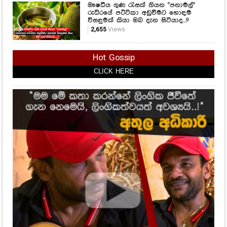
ඖෂධීය ගුණ රැසක් තියන "පනාමල්"
රුධිරයේ පට්ටිකා අඩුවීමට හොඳම
විසඳුමක් කියා ඔබ දැන සිටියාද...?
2,655
Views
Hot Gossip
CLICK HERE