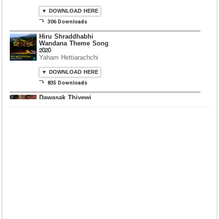
▼ DOWNLOAD HERE
⤵ 306 Downloads
Hiru Shraddhabhi
Wandana Theme Song
2020
Yaham Hettiarachchi
▼ DOWNLOAD HERE
⤵ 835 Downloads
Dawasak Thiyewi
Rana with AURA
▼ DOWNLOAD HERE
⤵ 586 Downloads
Lowama Ekalu Kala
Deshayak
Fredy Alex Silva
▼ DOWNLOAD HERE
⤵ 1,501 Downloads
Gedarata Wela Inna
Seeduwwa Sakura