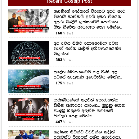
Recent Gossip Post
ශලනිගේ ලෝකයේ වීරයාට අදට හැට
පිරෙයි! තාත්තයි දුවයි අතර තියෙන
අපූරු බැඳීම ලස්සනටම පෙන්නන
හිත නිවෙන ඡායාරූප පෙළ මෙන්න...
160
Views
අද දවස ඔබට කොහොමද? දවස
පටන් ගන්න කලින් අනිවාර්යයෙන්ම
බලන්න!
383
Views
ප්‍රදේශ කිහිපයකටම තද වැසි. අද
දවසේ කාලගුණ අනාවැකිය මෙන්න...
175
Views
තරුණියන්ගේ හදවත් සොරාගත්ත
සිහින කුමාරයා සාරංග.... මුහුණු පොත
කැළඹූ ඔහුගේ අලුත්ම කඩවසම්
පින්තූර පෙළ මෙන්න..
467
Views
ලෝකය ඔවුන්ව වට්ටන්න කලින්
දරුවන්ට පියාපත් දුන්න ගුරුවරයා..