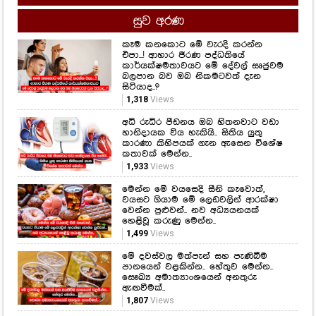
සුව අරණ
කෑම කනකොට මේ වැරදි කරන්න
එපා...! ආහාර ජීරණ පද්ධතියේ
කාර්යක්ෂමතාවයට මේ දේවල් සෘජුවම
බලපාන බව ඔබ නිකමටවත් දැන
සිටියාද..?
1,318
Views
අධි රුධිර පීඩනය ඔබ හිතනවාට වඩා
හානිදායක විය හැකියි.. සිතිය යුතු
කාරණා කිහිපයක් ගැන ඇසෙන විශේෂ
කතාවක් මෙන්න..
1,933
Views
මෙන්න මේ වයසෙදි සීනි කෑවොත්,
වයසට ගියාම මේ ලෙඩවලින් ආරක්ෂා
වෙන්න පුළුවන්.. නව අධ්‍යයනයක්
හෙළිවූ කරුණු මෙන්න..
1,499
Views
මේ දවස්වල මත්පැන් සහ පැණිබීම
පානයෙන් වළකින්න.. හේතුව මෙන්න..
සෞඛ්‍ය අමාත්‍යාංශයෙන් අනතුරු
ඇඟවීමක්..
1,807
Views