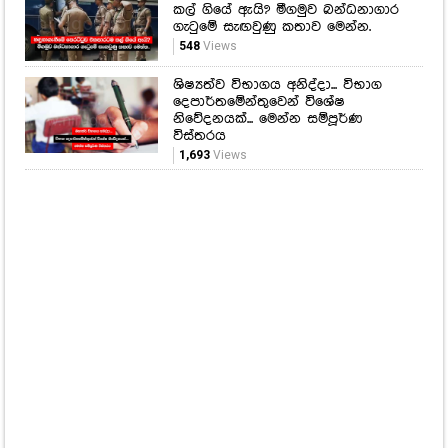
කල් ගියේ ඇයි? මීගමුව බන්ධනාගාර
ගැටුමේ සැඟවුණු කතාව මෙන්න.
548
Views
ශිෂ්‍යත්ව විභාගය අනිද්දා... විභාග
දෙපාර්තමේන්තුවෙන් විශේෂ
නිවේදනයක්... මෙන්න සම්පූර්ණ
විස්තරය
1,693
Views