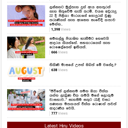
ලස්සනට මුල්තැන දුන් ඇය අනතුරක්
ගැන සිතුවේම නැති තරම්.. වයස අවුරුදු
22 දී පිළිකා මාරයාගේ ගොදුරක් වුණු
තරුණියක් ගැන ඇසෙන සංවේදී කතාව
මෙන්න...
1,398
Views
සමනල්ලු පියාඹන හැඟීමට නෙවෙයි
ආදරය කියන්නේ.. සහකාරයෙක් ගැන
රොෂෙල්ගෙන් ඉඟියක්..
666
Views
නිකිණි මාසයේ උපන් ඔබත් මේ වගේද..?
638
Views
"ජීවිතේ ලස්සනම ගමන ඔයා එක්ක
යන්න ලැබුණ එක තමයි මගේ ලොකුම
වාසනාව..." සැනසීම සතුට රැඳි වසර
ගණනක මතකයත් එක්ක රොෂාන් තවත්
ආදරණීය වෙයි..
777
Views
Latest Hiru Videos