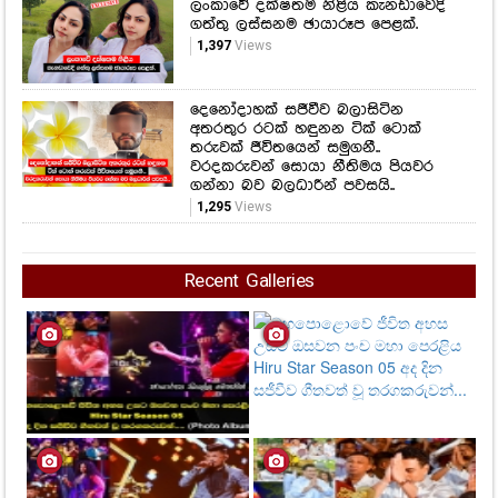
ලංකාවේ දක්ෂතම නිළිය කැනඩාවෙදි
ගත්තු ලස්සනම ඡායාරූප පෙළක්.
1,397
Views
දෙනෝදාහක් සජීවීව බලාසිටින
අතරතුර රටක් හඳුනන ටික් ටොක්
තරුවක් ජීවිතයෙන් සමුගනී..
වරදකරුවන් සොයා නීතිමය පියවර
ගන්නා බව බලධාරීන් පවසයි..
1,295
Views
Recent Galleries