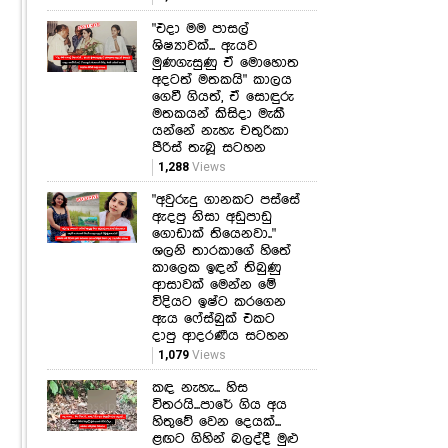
"එදා මම පාසල්
ශිෂ්‍යාවක්... ඇයව
මුණගැසුණු ඒ මොහොත
අදටත් මතකයි" කාලය
ගෙවී ගියත්, ඒ සොඳුරු
මතකයන් කිසිදා මැකී
යන්නේ නැහැ චතුරිකා
පීරිස් තැබූ සටහන
1,288
Views
"අවුරුදු ගානකට පස්සේ
ඇදපු නිසා අඩුපාඩු
ගොඩාක් තියෙනවා.."
ශලනි තාරකාගේ හිතේ
කාලෙක ඉඳන් තිබුණු
ආසාවක් මෙන්න මේ
විදියට ඉෂ්ට කරගෙන
ඇය ෆේස්බුක් එකට
දාපු ආදරණීය සටහන
1,079
Views
කඳ නැහැ... හිස
විතරයි...පාරේ ගිය අය
හිතුවේ වෙන දෙයක්...
ළඟට ගිහින් බලද්දී මුළු