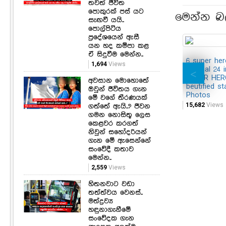
තවත් ජීවිත
පොකුරක් පස් යට
මෙන්න බ
සැඟවී යයි..
පොල්පිටිය
ප්‍රදේශයෙන් ඇසී
යන හද කම්පා කළ
ඒ සිදුවීම මෙන්න..
6 super he
1,694
Views
of final 24 i
SUPER HER
අවසාන මොහොතේ
beutified st
ඔවුන් ජීවිතය ගැන
Photos
මේ වගේ තීරණයක්
15,682
Views
ගත්තේ ඇයි..? ජීවන
ගමන නොසිතූ ලෙස
කෙළවර කරගත්
නිවුන් සහෝදරියන්
ගැන මේ ඇසෙන්නේ
සංවේදී කතාව
මෙන්න..
2,559
Views
හිතනවාට වඩා
තත්ත්වය වෙනස්..
මත්ද්‍රව්‍ය
හඳුනාගැනීමේ
සංවේදක ගැන