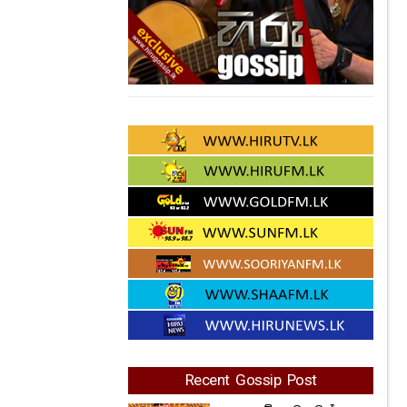
Recent Gossip Post
ඇය නම් හැමදාමත්
සුන්දර තාරකාවක්..
කොයි කවුරුත් ආදරය
කරන ශෙරිල් මුහුණු