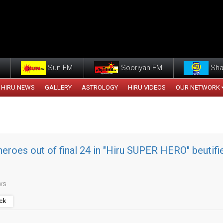
Sun FM
Sooriyan FM
Sha
HIRU NEWS
GALLERY
ASTROLOGY
HIRU VIDEOS
OUR NETWORK
heroes out of final 24 in "Hiru SUPER HERO" beutifi
ws
ck