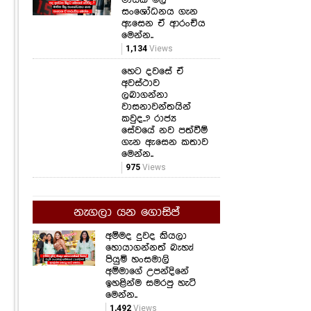
සංශෝධනය ගැන
ඇසෙන ඒ ආරංචිය
මෙන්න..
1,134
Views
හෙට දවසේ ඒ
අවස්ථාව
ලබාගන්නා
වාසනාවන්තයින්
කවුද..? රාජ්‍ය
සේවයේ නව පත්වීම්
ගැන ඇසෙන කතාව
මෙන්න..
975
Views
නැගලා යන ගොසිප්
අම්මද දුවද කියලා
හොයාගන්නත් බැහැ!
පියුමි හංසමාලි
අම්මාගේ උපන්දිනේ
ඉහළින්ම සමරපු හැටි
මෙන්න..
1,492
Views