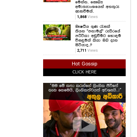
ඖෂධීය ගුණ රැසක්
තියන "පනාමල්" රුධිරයේ
පට්ටිකා අඩුවීමට හොඳම
විසඳුමක් කියා ඔබ දැන
සිටියාද...?
2,711
Views
Hot Gossip
CLICK HERE