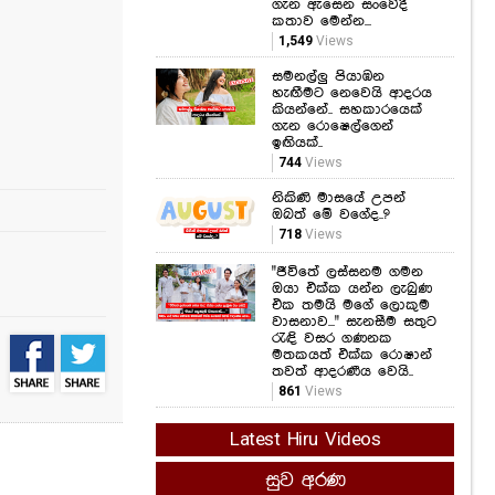
හැඟීමට නෙවෙයි ආදරය
කියන්නේ.. සහකාරයෙක්
ගැන රොෂෙල්ගෙන්
ඉඟියක්..
744
Views
නිකිණි මාසයේ උපන්
ඔබත් මේ වගේද..?
718
Views
"ජීවිතේ ලස්සනම ගමන
ඔයා එක්ක යන්න ලැබුණ
එක තමයි මගේ ලොකුම
වාසනාව..." සැනසීම සතුට
රැඳි වසර ගණනක
මතකයත් එක්ක රොෂාන්
තවත් ආදරණීය වෙයි..
861
Views
Latest Hiru Videos
සුව අරණ
කෑම කනකොට මේ
වැරදි කරන්න එපා...!
ආහාර ජීරණ පද්ධතියේ
කාර්යක්ෂමතාවයට මේ