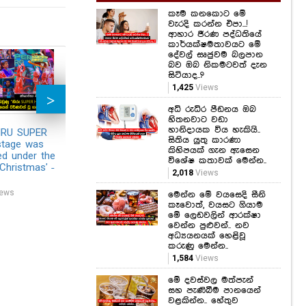
දේවල් සෘජුවම බලපාන
බව ඔබ නිකමටවත් දැන
සිටියාද..?
1,425
Views
අධි රුධිර පීඩනය ඔබ
හිතනවාට වඩා
Glamor of few out
"Hiru Super Hero"
හානිදායක විය හැකියි..
සිතිය යුතු කාරණා
of "Hiru Super Hero"
Grand Finale -
කිහිපයක් ගැන ඇසෙන
final 20 contestants -
Photos
විශේෂ කතාවක් මෙන්න..
Photos
34,115
Views
2,018
Views
11,758
Views
IRU SUPER
Col
stage was
per
මෙන්න මේ වයසෙදි සීනි
ied under the
"Hi
කෑවොත්, වයසට ගියාම
'Christmas' -
Fin
මේ ලෙඩවලින් ආරක්ෂා
වෙන්න පුළුවන්.. නව
- P
අධ්‍යයනයක් හෙළිවූ
ews
19,5
කරුණු මෙන්න..
1,584
Views
මේ දවස්වල මත්පැන්
සහ පැණිබීම පානයෙන්
වළකින්න.. හේතුව
මෙන්න.. සෞඛ්‍ය
අමාත්‍යාංශයෙන් අනතුරු
ඇඟවීමක්..
1,868
Views