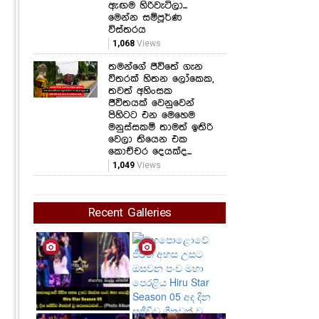
ඇඟම හිරිවැටිලා...
මෙන්න සම්පූර්ණ
විස්තරය
1,068
Views
තමන්ගේ ජීවිතේ ගැන
විතරක් හිතන ලෝකෙක,
තවත් අහිංසක
ජීවිතයක් වෙනුවෙන්
පිහිටට එන මෙහෙම
මනුස්සකම් තාමත් ඉතිරි
වෙලා තියෙන එක
කොච්චර දෙයක්ද...
1,049
Views
Recent Galleries