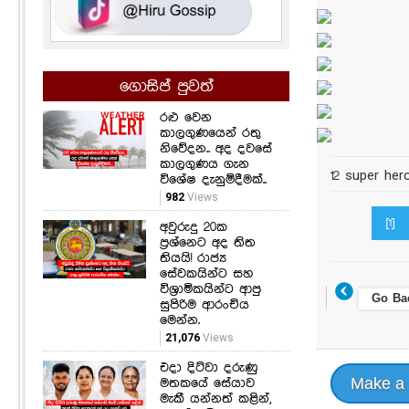
ගොසිප් පුවත්
රළු වෙන
කාලගුණයෙන් රතු
නිවේදන.. අද දවසේ
කාලගුණය ගැන
12 super her
විශේෂ දැනුම්දීමක්..
982
Views
[1]
අවුරුදු 20ක
ප්‍රශ්නෙට අද තිත
තියයි! රාජ්‍ය
සේවකයින්ට සහ
විශ්‍රාමිකයින්ට ආපු
Go Ba
සුපිරිම ආරංචිය
මෙන්න.
21,076
Views
එදා දිට්වා දරුණු
Make a
මතකයේ සේයාව
මැකී යන්නත් කළින්,