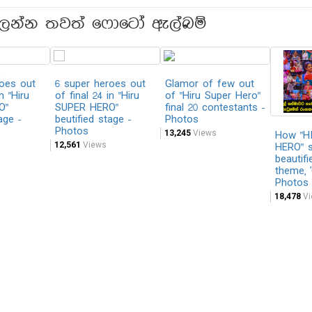
ලන්න තවත් ෆොටෝ ඇල්බම්
roes out
6 super heroes out
Glamor of few out
n "Hiru
of final 24 in "Hiru
of "Hiru Super Hero"
O"
SUPER HERO"
final 20 contestants -
age -
beutified stage -
Photos
Photos
13,245
Views
How "H
12,561
Views
HERO" 
beautif
theme, 
Photos
18,478
Vi