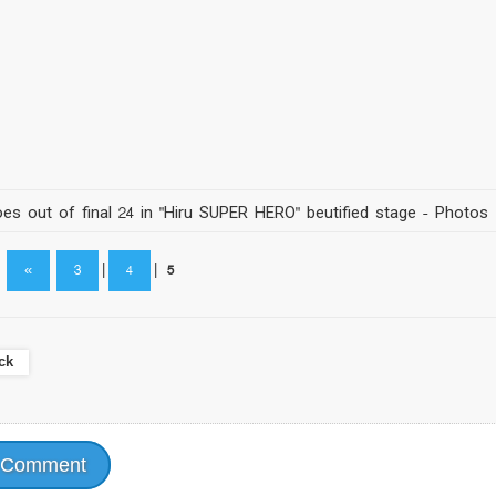
oes out of final 24 in "Hiru SUPER HERO" beutified stage - Photos
«
3
|
4
|
5
ck
 Comment