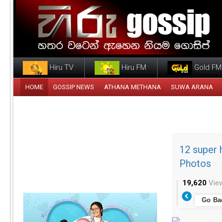
Hiru TV
Hiru FM
Gold FM
HOME
GOSSIP NEWS
ATHANA METHANA
SUWA ARANA
12 super 
Photos
19,620
Vie
Go Ba