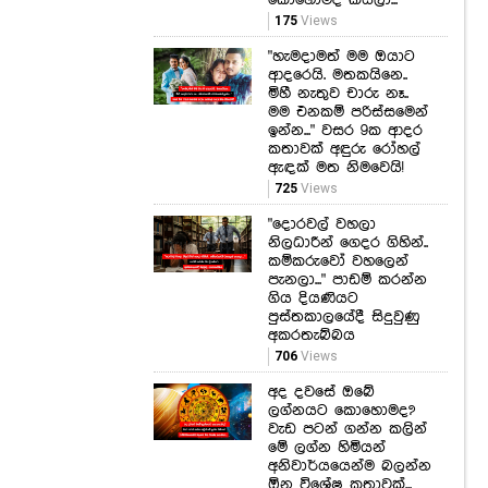
මිහී නැතුව චාරු නෑ..
මම එනකම් පරිස්සමෙන්
ඉන්න..." වසර 9ක ආදර
කතාවක් අඳුරු රෝහල්
ඇඳක් මත නිමවෙයි!
725
Views
"දොරවල් වහලා
නිලධාරීන් ගෙදර ගිහින්..
කම්කරුවෝ වහලෙන්
පැනලා..." පාඩම් කරන්න
ගිය දියණියට
පුස්තකාලයේදී සිදුවුණු
අකරතැබ්බය
706
Views
අද දවසේ ඔබේ
ලග්නයට කොහොමද?
වැඩ පටන් ගන්න කලින්
මේ ලග්න හිමියන්
අනිවාර්යයෙන්ම බලන්න
ඕන විශේෂ කතාවක්...
567
Views
අද ඉඳන් AL පටන්
ගනී... මේ දේවල්