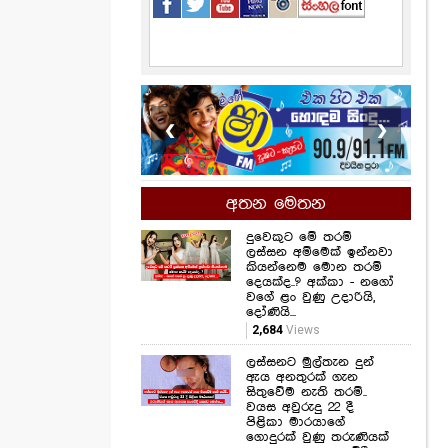
❮
❯
අතන මෙතන
දුවෙකුට මේ තරම්
ලස්සන අම්මෙක් ඉන්නවා
කියන්නෙම මොන තරම්
දෙයක්ද..? අක්කා - නගෝ
වගේ ළං වුණු උදාරියි,
දෝණියි...
2,684
Views
ලස්සනට මුල්තැන දුන්
ඇය අනතුරක් ගැන
සිතුවේම නැති තරම්..
වයස අවුරුදු 22 දී
පිළිකා මාරයාගේ
ගොදුරක් වුණු තරුණියක්
ගැන ඇසෙන සංවේදී
කතාව මෙන්න...
1,549
Views
සමනල්ලු පියාඹන