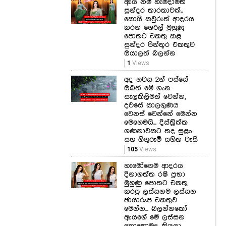
පොතට එකතු කළ
සුන්දර පින්තූර එකතුව
ඔයාලත් බලන්න
1
Views
අද හවස 2න් පස්සේ
ඔබත් මේ ගැන
සැලකිලිමත් වෙන්න,
දවසේ කාලගුණය
වෙනස් වෙන්නේ මෙන්න
මෙහෙමයි... දිස්ත්‍රික්ක
ගණනාවකට තද සුළං
සහ ගිගුරුම් සහිත වැසි
105
Views
හැමෝගෙම ආදරය
දිනාගත්ත රෂි ප්‍රභා
මුහුණු පොතට එකතු
කරපු ලස්සනම ලස්සන
ඡායාරූප එකතුව
මෙන්න... බලන්නකෝ
ඇයගේ මේ ලස්සන
කොහොමද කියලා...
175
Views
"හැමදාමත් මම ඔයාට
ආදරෙයි. මතකයිනෙ..