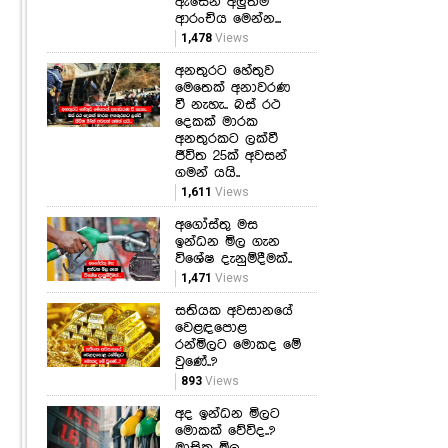
ඇසෙන අලුත්ම
ආරංචිය මෙන්න...
1,478
Views
අනතුරට හේතුව
මෙතෙක් අනාවරණ
වී නැහැ.. බස් රථ
දෙකක් මාරක
අනතුරකට ලක්වී
ජීවිත 25ක් අවසන්
ගමන් යයි..
1,611
Views
අගෝස්තු මස
ඉන්ධන මිල ගැන
විශේෂ දැනුම්දීමක්..
1,471
Views
සතියක අවසානයේ
වෙළඳපොළ
රන්මිලට මොකද මේ
වුණේ..?
893
Views
අද ඉන්ධන මිලට
මොකක් වේවිද..?
මාසික මිල