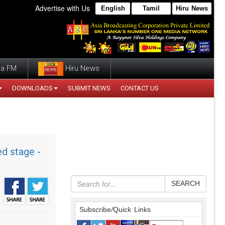
Advertise with Us
English
Tamil
Hiru News
a FM
Hiru News
DOWNLOADS
SUBMIT NEWS
CONTACT US
ed stage -
SEARCH
Subscribe/Quick Links