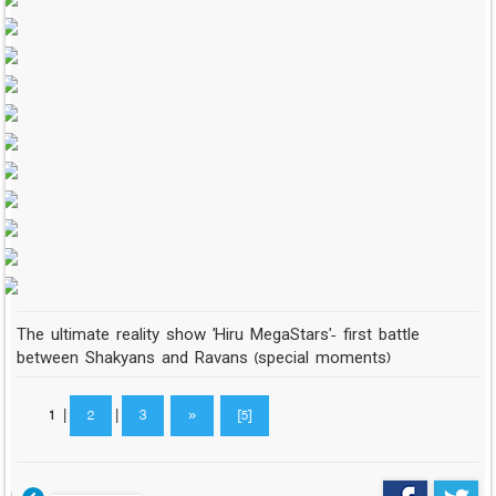
The ultimate reality show 'Hiru MegaStars'- first battle
between Shakyans and Ravans (special moments)
1
|
2
|
3
»
[5]