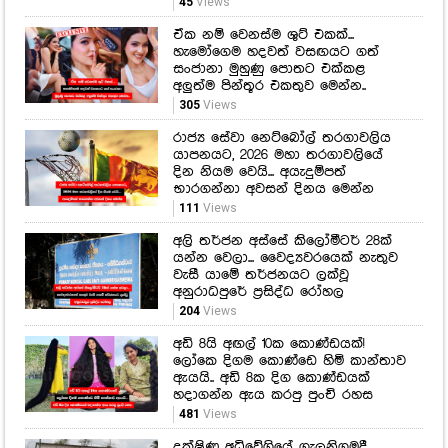
45
Views
ඒක නම් වෙනස්ම ශුට් එකක්...
හැමෝගෙම හදවත් වසඟයට ගත්
සංජානා මුහුණු පොතට එක්කළ
අලුත්ම පින්තූර එකතුව මෙන්න..
305
Views
රාජ්‍ය සේවා නෙට්බෝල් තරගාවලිය
යාපනයට, 2026 මහා තරගාවලියේ
දින නියම වෙයි... අයැදුම්පත්
භාරගන්නා අවසන් දිනය මෙන්න
111
Views
අලි තර්ජන අස්සේ කිලෝමීටර් 28ක්
යන්න වෙලා... වෛද්‍යවරයෙක් නැතුව
වැසී යාමේ තර්ජනයට ලක්වූ
අනුරාධපුරේ ප්‍රසිද්ධ රෝහල
204
Views
අඩි 8යි අඟල් 10ක කොණ්ඩයක්!
ලෝකෙ දිගම කොණ්ඩෙ හිමි කාන්තාව
ඇයයි.. අඩි 8ක දිග කොණ්ඩයක්
හදාගන්න ඇය කරපු පුංචි රහස
481
Views
දක්ෂිණ අධිවේගියේ ගැලනිගමදී