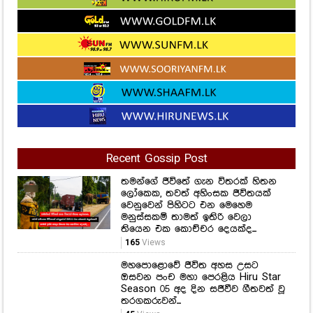
Recent Gossip Post
තමන්ගේ ජීවිතේ ගැන විතරක් හිතන
ලෝකෙක, තවත් අහිංසක ජීවිතයක්
වෙනුවෙන් පිහිටට එන මෙහෙම
මනුස්සකම් තාමත් ඉතිරි වෙලා
තියෙන එක කොච්චර දෙයක්ද...
165
Views
මහපොළොවේ ජීවිත අහස උසට
ඔසවන පංච මහා පෙරළිය Hiru Star
Season 05 අද දින සජීවීව ගීතවත් වූ
තරගකරුවන්...