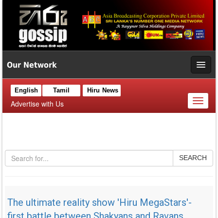
Our Network
English
Tamil
Hiru News
Toggl
Advertise with Us
naviga
SEARCH
The ultimate reality show 'Hiru MegaStars'-
first battle between Shakyans and Ravans