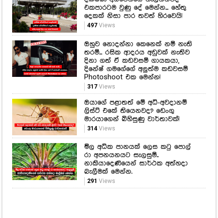
එකපාරටම වුණු දේ මෙන්න... හේතු
දෙකක් නිසා පාර තවත් හිරවෙයි!
497
Views
ඔහුව නොදන්නා කෙනෙක් නම් නැති
තරම්... රසික ආදරය අඩුවක් නැතිව
දිනා ගත් ඒ කඩවසම් ගායකයා,
දිනේෂ් ගමගේගේ අලුත්ම කඩවසම්
Photoshoot එක මෙන්න!
317
Views
ඔයාගේ පළාතත් මේ අධි-අවදානම්
ලිස්ට් එකේ තියෙනවද? ඩෙංගු
මාරයාගෙන් බිහිසුණු වාර්තාවක්!
314
Views
මිල අධික පානයක් ලෙස කටු පොල්
රා අපනයනයට සැලසුම්..
නාකියාදෙණියෙන් සාර්ථක අත්හදා
බැලීමක් මෙන්න.
291
Views