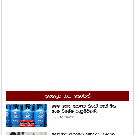
නැගලා යන ගොසිප්
මෙම මසට අදාළව ලිට්‍රෝ ගෑස් මිල
ගැන විශේෂ දැනුම්දීමක්..
3,337
Views
ශිෂ්‍යත්ව විභාගය අනිද්දා... විභාග