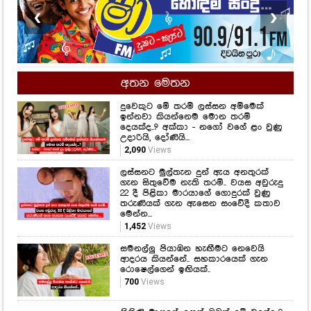
❮
❯
අතන මෙතන
දුවෙකුට මේ තරම් ලස්සන අම්මෙක්
ඉන්නවා කියන්නෙම මොන තරම්
දෙයක්ද..? අක්කා - නගෝ වගේ ළං වුණු
උදාරියි, දෝණියි...
2,090
Views
ලස්සනට මුල්තැන දුන් ඇය අනතුරක්
ගැන සිතුවේම නැති තරම්.. වයස අවුරුදු
22 දී පිළිකා මාරයාගේ ගොදුරක් වුණු
තරුණියක් ගැන ඇසෙන සංවේදී කතාව
මෙන්න...
1,452
Views
සමනල්ලු පියාඹන හැඟීමට නෙවෙයි
ආදරය කියන්නේ.. සහකාරයෙක් ගැන
රොෂෙල්ගෙන් ඉඟියක්..
700
Views