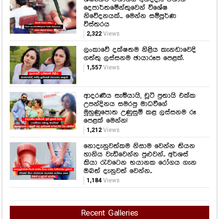
දෙපාර්තමේන්තුවෙන් විශේෂ
නිවේදනයක්... මෙන්න සම්පූර්ණ
විස්තරය
2,322
Views
ලංකාවේ දක්ෂතම නිළිය කැනඩාවෙදි
ගත්තු ලස්සනම ඡායාරූප පෙළක්.
1,557
Views
ආදරණීය සැමියායි, චූටි පුතායි එක්ක
උපන්දිනය සමරපු මාධවීගේ
මුහුණුපොත උණුසුම් කළ ලස්සනම රූ
පෙළක් මෙන්න!
1,212
Views
නොදැනුවත්කම නිසාම වෙන්න තියන
හානිය වැඩිවෙන්න පුළුවන්.. අර්ශස්
කියා රැවටෙන භයානක රෝගය ගැන
ඔබත් දැනුවත් වෙන්න..
1,184
Views
Recent Galleries