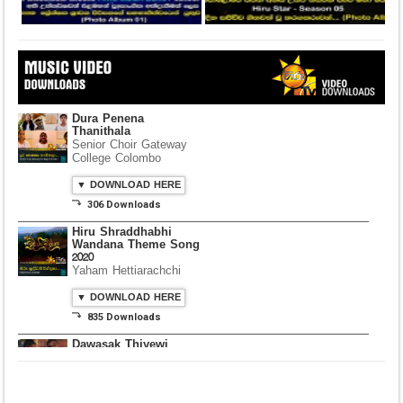
Dura Penena
Thanithala
Senior Choir Gateway
College Colombo
▼ DOWNLOAD HERE
⤵ 306 Downloads
Hiru Shraddhabhi
Wandana Theme Song
2020
Yaham Hettiarachchi
▼ DOWNLOAD HERE
⤵ 835 Downloads
Dawasak Thiyewi
Rana with AURA
▼ DOWNLOAD HERE