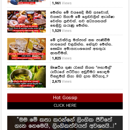
1,961
Views
මෙන්න මේ වයසෙදි සීනි කෑවොත්,
වයසට ගියාම මේ ලෙඩවලින් ආරක්ෂා
වෙන්න පුළුවන්.. නව අධ්‍යයනයක්
හෙළිවූ කරුණු මෙන්න..
1,529
Views
මේ දවස්වල මත්පැන් සහ පැණිබීම
පානයෙන් වළකින්න.. හේතුව මෙන්න..
සෞඛ්‍ය අමාත්‍යාංශයෙන් අනතුරු
ඇඟවීමක්..
1,825
Views
ඖෂධීය ගුණ රැසක් තියන "පනාමල්"
රුධිරයේ පට්ටිකා අඩුවීමට හොඳම
විසඳුමක් කියා ඔබ දැන සිටියාද...?
2,675
Views
Hot Gossip
CLICK HERE