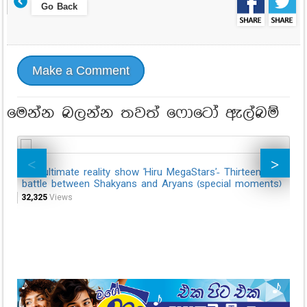
Go Back
Make a Comment
මෙන්න බලන්න තවත් ෆොටෝ ඇල්බම්
The ultimate reality show 'Hiru MegaStars'- Thirteenth
Th
battle between Shakyans and Aryans (special moments)
be
32,325
Views
33,