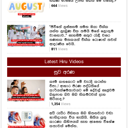
නිකිණි මාසයේ උපන් ඔබත් මේ වගේද..?
664
Views
"ජීවිතේ ලස්සනම ගමන ඔයා එක්ක
යන්න ලැබුණ එක තමයි මගේ ලොකුම
වාසනාව..." සැනසීම සතුට රැඳි වසර
ගණනක මතකයත් එක්ක රොෂාන් තවත්
ආදරණීය වෙයි..
811
Views
Latest Hiru Videos
සුව අරණ
කෑම කනකොට මේ වැරදි කරන්න
එපා...! ආහාර ජීරණ පද්ධතියේ
කාර්යක්ෂමතාවයට මේ දේවල් සෘජුවම
බලපාන බව ඔබ නිකමටවත් දැන
සිටියාද..?
1,354
Views
අධි රුධිර පීඩනය ඔබ හිතනවාට වඩා
හානිදායක විය හැකියි.. සිතිය යුතු
කාරණා කිහිපයක් ගැන ඇසෙන විශේෂ
කතාවක් මෙන්න..