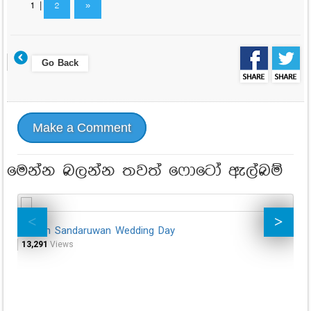
1
|
2
»
Go Back
Make a Comment
මෙන්න බලන්න තවත් ෆොටෝ ඇල්බම්
Gayan Sandaruwan Wedding Day
Is
13,291
Views
58,