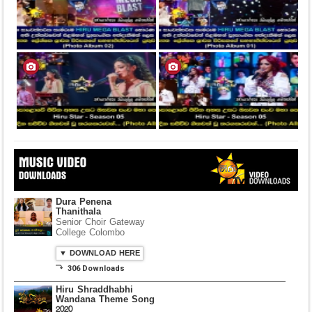
Dura Penena
Thanithala
Senior Choir Gateway
College Colombo
▼ DOWNLOAD HERE
⤵ 306 Downloads
Hiru Shraddhabhi
Wandana Theme Song
2020
Yaham Hettiarachchi
▼ DOWNLOAD HERE
⤵ 835 Downloads
Dawasak Thiyewi
Rana with AURA