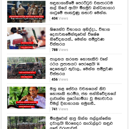
දෙපාර්තමේන්තුවෙන් විශේෂ
නිවේදනයක්... මෙන්න සම්පූර්ණ
විස්තරය
788
Views
පාලනය කරගත නොහැකිව වෑන්
රථය ප්‍රපාතයට පෙරළෙයි! 14
දෙනෙකුට තුවාල... මෙන්න සම්පූර්ණ
විස්තරය
456
Views
ඔහු කළ සේවය වචනයෙන් කිව
නොහැකි තරම්ය, ජන සන්නිවේදනයේ
දැවැන්ත පුරෝගාමියා වූ මහාචාර්ය
විමල් දිසානායක සමුගනී...
741
Views
මීගමුවෙන් ආපු ගින්න පල්ලන්සේන
දවාලයි! හිරගෙදර කැරැල්ලට කඳුළු
ගෑස් වරුසාවක්.
777
Views