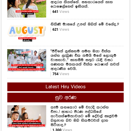
"ජීවිතේ ලස්සනම ගමන ඔයා එක්ක
යන්න ලැබුණ එක තමයි මගේ ලොකුම
වාසනාව..." සැනසීම සතුට රැඳි වසර
ගණනක මතකයත් එක්ක රොෂාන් තවත්
ආදරණීය වෙයි..
754
Views
Latest Hiru Videos
සුව අරණ
කෑම කනකොට මේ වැරදි කරන්න
එපා...! ආහාර ජීරණ පද්ධතියේ
කාර්යක්ෂමතාවයට මේ දේවල් සෘජුවම
බලපාන බව ඔබ නිකමටවත් දැන
සිටියාද..?
1,300
Views
අධි රුධිර පීඩනය ඔබ හිතනවාට වඩා
හානිදායක විය හැකියි.. සිතිය යුතු
කාරණා කිහිපයක් ගැන ඇසෙන විශේෂ
කතාවක් මෙන්න..
1,921
Views