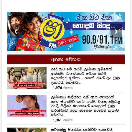
❮
❯
අතන මෙතන
දුවෙකුට මේ තරම් ලස්සන අම්මෙක්
ඉන්නවා කියන්නෙම මොන තරම්
දෙයක්ද..? අක්කා - නගෝ වගේ ළං වුණු
උදාරියි, දෝණියි...
1,976
Views
ලස්සනට මුල්තැන දුන් ඇය අනතුරක්
ගැන සිතුවේම නැති තරම්.. වයස අවුරුදු
22 දී පිළිකා මාරයාගේ ගොදුරක් වුණු
තරුණියක් ගැන ඇසෙන සංවේදී කතාව
මෙන්න...
1,361
Views
සමනල්ලු පියාඹන හැඟීමට නෙවෙයි
ආදරය කියන්නේ.. සහකාරයෙක් ගැන
රොෂෙල්ගෙන් ඉඟියක්..
641
Views
නිකිණි මාසයේ උපන් ඔබත් මේ වගේද..?
621
Views