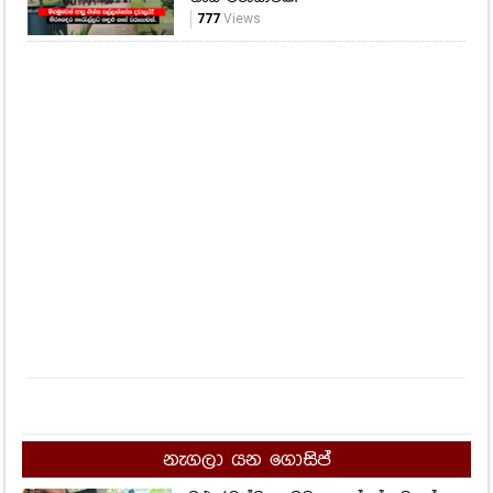
නැගලා යන ගොසිප්
මුළු රටක්ම හැඬවූ ගයාන්ගේ අවසන්
ඉල්ලීම! අහිංසක පෙම්වතාගේ ප්‍රාර්ථනය
හිතේම හිරකරගෙන ගිය අවාසනාවන්ත
ගමන.
3,210
Views
කිසිවෙකුත් ඔහු මේ මොහොතේ