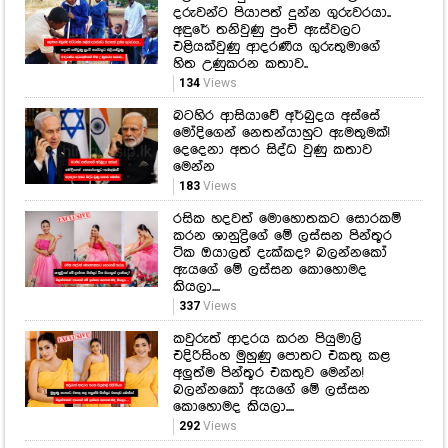
බටහිර ආසියාවේ අර්බුදය අස්සේ
මෝදිගෙන් නෙතන්යාහුට ඇමතුමක්!
දෙදෙනා අතර සිද්ධ වුණු කතාව
මෙන්න
183
Views
රසික හදවත් මොහොතකට සොරකම්
කරන ශානුද්‍රිගේ මේ ලස්සන පින්තූර
ටික ඔයාලත් දැක්කද? බලන්නකෝ
ඇයගේ මේ ලස්සන කොහොමද
කියලා....
337
Views
කවුරුත් ආදරය කරන පියුමාලි
එදිරිසිංහ මුහුණු පොතට එකතු කළ
අලුත්ම පින්තූර එකතුව මෙන්න!
බලන්නකෝ ඇයගේ මේ ලස්සන
කොහොමද කියලා....
292
Views
හඳුනාගැනීමේ පෙරට්ටුව එකපාරටම
කල් ගියේ ඇයි? මීගමුව බන්ධනාගාර
ගැටුමේ සැඟවුණු කතාව මෙන්න.
404
Views
ශිෂ්‍යත්ව විභාගය අනිද්දා... විභාග