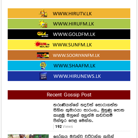
Recent Gossip Post
තරුණියන්ගේ හදවත් සොරාගත්ත
සිහින කුමාරයා සාරංග.... මුහුණු පොත
කැළඹූ ඔහුගේ අලුත්ම කඩවසම්
පින්තූර පෙළ මෙන්න..
192
Views
ලෝකය ඔවුන්ව වට්ටන්න කලින්
දරුවන්ට පියාපත් දුන්න ගුරුවරයා..
අඳුරේ තනිවුණු පුංචි ඇස්වලට
එළියක්වුණු ආදරණීය ගුරුතුමාගේ
හිත උණුකරන කතාව..
134
Views