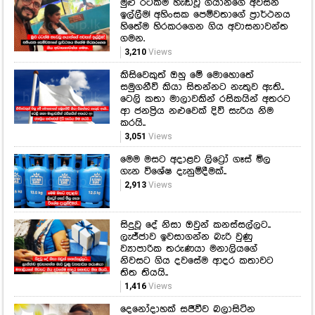
සමුගනීවි කියා සිතන්නට නැතුව ඇති..
ටෙලි කතා මාලාවකින් රසිකයින් අතරට
ආ ජනප්‍රිය නළුවෙක් දිවි සැරිය නිම
කරයි..
3,051
Views
මෙම මසට අදාළව ලිට්‍රෝ ගෑස් මිල
ගැන විශේෂ දැනුම්දීමක්..
2,913
Views
සිදුවූ දේ නිසා ඔවුන් කනස්සල්ලට..
ලැජ්ජාව ඉවසාගන්න බැරි වුණු
ව්‍යාපාරික තරුණයා මනාලියගේ
නිවසට ගිය දවසේම ආදර කතාවට
තිත තියයි..
1,416
Views
දෙනෝදාහක් සජීවීව බලාසිටින
අතරතුර රටක් හඳුනන ටික් ටොක්
තරුවක් ජීවිතයෙන් සමුගනී..
වරදකරුවන් සොයා නීතිමය පියවර
ගන්නා බව බලධාරීන් පවසයි..
1,265
Views