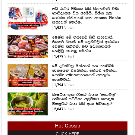
මෙන්න මේ වයසෙදි සීනි කෑවොත්,
වයසට ගියාම මේ ලෙඩවලින් ආරක්ෂා
වෙන්න පුළුවන්.. නව අධ්‍යයනයක්
හෙළිවූ කරුණු මෙන්න..
1,479
Views
මේ දවස්වල මත්පැන් සහ පැණිබීම
පානයෙන් වළකින්න.. හේතුව මෙන්න..
සෞඛ්‍ය අමාත්‍යාංශයෙන් අනතුරු
ඇඟවීමක්..
1,794
Views
ඖෂධීය ගුණ රැසක් තියන "පනාමල්"
රුධිරයේ පට්ටිකා අඩුවීමට හොඳම
විසඳුමක් කියා ඔබ දැන සිටියාද...?
2,647
Views
Hot Gossip
CLICK HERE