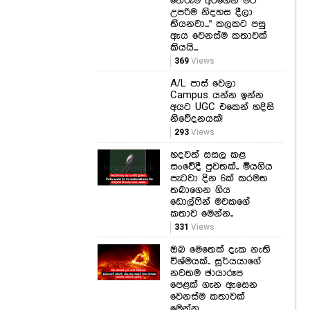
තේරුම් අරගෙන මට
උපරිම නිදහස දීලා
තියනවා..." කලකට පසු
ඇය වෙනස්ම කතාවක්
කියයි...
369
Views
A/L පාස් වෙලා
Campus යන්න ඉන්න
අයට UGC එකෙන් හදිසි
නිවේදනයක්!
293
Views
හදවත් සසල කළ
සංවේදී පුවතක්.. මියගිය
පැටවා දින 6ක් කරමත
තබාගෙන ගිය
ඩොල්ෆින් මවකගේ
කතාව මෙන්න..
331
Views
ඔබ මෙතෙක් දැක නැති
විශ්මයක්.. සූර්යයාගේ
නවතම ඡායාරූප
පෙළක් ගැන ඇසෙන
වෙනස්ම කතාවක්
මෙන්න..