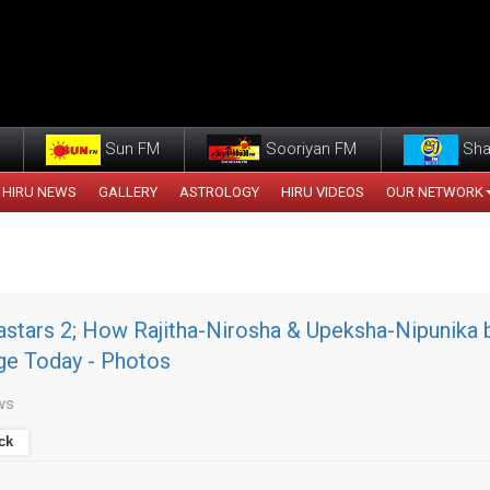
Sun FM
Sooriyan FM
Sha
HIRU NEWS
GALLERY
ASTROLOGY
HIRU VIDEOS
OUR NETWORK
stars 2; How Rajitha-Nirosha & Upeksha-Nipunika 
ge Today - Photos
ws
ck