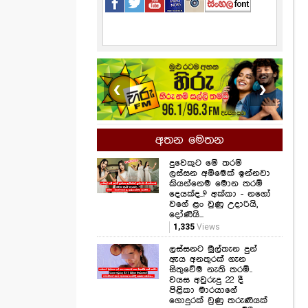
❮
❯
අතන මෙතන
දුවෙකුට මේ තරම්
ලස්සන අම්මෙක් ඉන්නවා
කියන්නෙම මොන තරම්
දෙයක්ද..? අක්කා - නගෝ
වගේ ළං වුණු උදාරියි,
දෝණියි...
1,335
Views
ලස්සනට මුල්තැන දුන්
ඇය අනතුරක් ගැන
සිතුවේම නැති තරම්..
වයස අවුරුදු 22 දී
පිළිකා මාරයාගේ
ගොදුරක් වුණු තරුණියක්