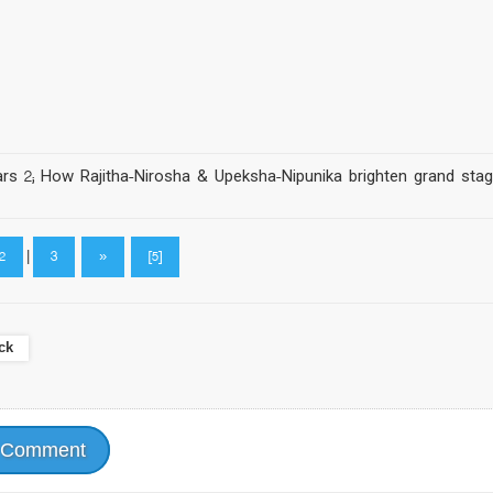
rs 2; How Rajitha-Nirosha & Upeksha-Nipunika brighten grand sta
2
|
3
»
[5]
ck
 Comment