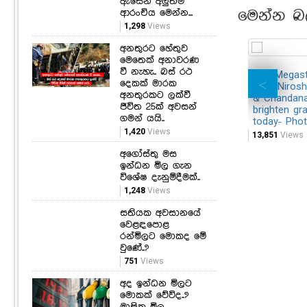
ඇසෙන අලුත්ම
ආරංචිය මෙන්න...
මෙන්න බ
1,298
Views
අනතුරට හේතුව
මෙතෙක් අනාවරණ
වී නැහැ.. බස් රථ
Hiru Megast
දෙකක් මාරක
How Nirosha
අනතුරකට ලක්වී
& Chandana
ජීවිත 25ක් අවසන්
brighten gr
ගමන් යයි..
today- Pho
1,420
Views
13,851
Views
අගෝස්තු මස
ඉන්ධන මිල ගැන
විශේෂ දැනුම්දීමක්..
1,248
Views
සතියක අවසානයේ
වෙළඳපොළ
රන්මිලට මොකද මේ
වුණේ..?
751
Views
අද ඉන්ධන මිලට
මොකක් වේවිද..?
මාසික මිල