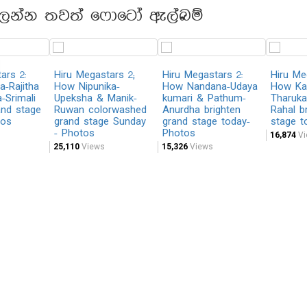
ලන්න තවත් ෆොටෝ ඇල්බම්
ars 2:
Hiru Megastars 2;
Hiru Megastars 2:
Hiru Me
-Rajitha
How Nipunika-
How Nandana-Udaya
How Ka
-Srimali
Upeksha & Manik-
kumari & Pathum-
Tharuka
and stage
Ruwan colorwashed
Anurdha brighten
Rahal b
tos
grand stage Sunday
grand stage today-
stage t
- Photos
Photos
16,874
Vi
25,110
Views
15,326
Views