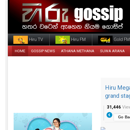
Hiru TV
Hiru FM
Gold FM
HOME
GOSSIP NEWS
ATHANA METHANA
SUWA ARANA
Hiru Mega
grand sta
31,446
Vie
Go Ba