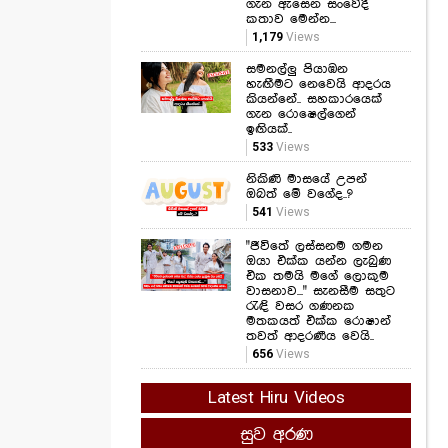
ගැන ඇසෙන සංවේදී
කතාව මෙන්න...
1,179
Views
සමනල්ලු පියාඹන
හැඟීමට නෙවෙයි ආදරය
කියන්නේ.. සහකාරයෙක්
ගැන රොෂෙල්ගෙන්
ඉඟියක්..
533
Views
නිකිණි මාසයේ උපන්
ඔබත් මේ වගේද..?
541
Views
"ජීවිතේ ලස්සනම ගමන
ඔයා එක්ක යන්න ලැබුණ
එක තමයි මගේ ලොකුම
වාසනාව..." සැනසීම සතුට
රැඳි වසර ගණනක
මතකයත් එක්ක රොෂාන්
තවත් ආදරණීය වෙයි..
656
Views
Latest Hiru Videos
සුව අරණ