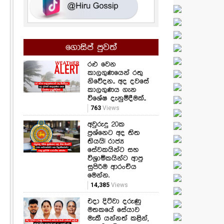
ගොසිප් පුවත්
රළු වෙන
කාලගුණයෙන් රතු
නිවේදන.. අද දවසේ
කාලගුණය ගැන
විශේෂ දැනුම්දීමක්..
763
Views
අවුරුදු 20ක
ප්‍රශ්නෙට අද තිත
තියයි! රාජ්‍ය
සේවකයින්ට සහ
විශ්‍රාමිකයින්ට ආපු
සුපිරිම ආරංචිය
මෙන්න.
14,385
Views
එදා දිට්වා දරුණු
මතකයේ සේයාව
මැකී යන්නත් කළින්,