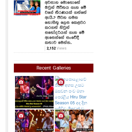
අවසාන මොහොතේ
ඔවුන් ජීවිතය ගැන මේ
වගේ තීරණයක් ගත්තේ
ඇයි..? ජීවන ගමන
නොසිතූ ලෙස කෙළවර
කරගත් නිවුන්
සහෝදරියන් ගැන මේ
ඇසෙන්නේ සංවේදී
කතාව මෙන්න..
2,152
Views
Recent Galleries