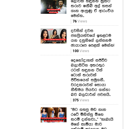
ලොවක් හඳුනන ක්‍රිකට්
තරුව ෂකීබ් අල් හසන්
ගැන ඇසුණු ඒ ආරංචිය
මෙන්න..
76
Views
දවසින් දවස
ජනප්‍රියත්වයේ ඉහළටම
යන දසුනිගේ ලස්සනම
ඡායාරූප පෙළක් මෙන්න!
100
Views
දෙනෝදාහක් සජීවීව
බලාසිටින අතරතුර
රටක් හඳුනන ටික්
ටොක් තරුවක්
ජීවිතයෙන් සමුගනී..
වරදකරුවන් සොයා
නීතිමය පියවර ගන්නා
බව බලධාරීන් පවසයි..
375
Views
"මට ගහපු මඩ ගැන
රටේ මිනිස්සු ඕනෙ
තරම් දන්නවා..." "හැබැයි
මගේ සැමියා මාව