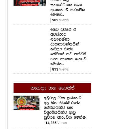
සංශෝධනය ගැන
ඇසෙන ඒ ආරංචිය
මෙන්න..
982
Views
හෙට දවසේ ඒ
අවස්ථාව
ලබාගන්නා
වාසනාවන්තයින්
කවුද..? රාජ්‍ය
සේවයේ නව පත්වීම්
ගැන ඇසෙන කතාව
මෙන්න..
813
Views
නැගලා යන ගොසිප්
අවුරුදු 20ක ප්‍රශ්නෙට
අද තිත තියයි! රාජ්‍ය
සේවකයින්ට සහ
විශ්‍රාමිකයින්ට ආපු
සුපිරිම ආරංචිය මෙන්න.
14,385
Views