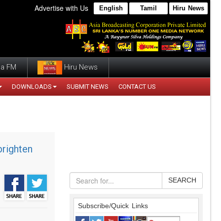
Advertise with Us
English
Tamil
Hiru News
a FM
Hiru News
DOWNLOADS
SUBMIT NEWS
CONTACT US
brighten
SEARCH
Subscribe/Quick Links