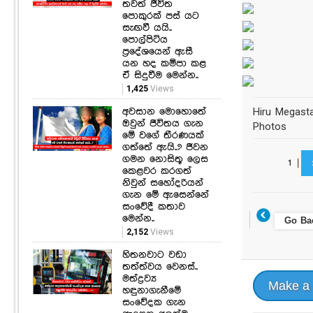
තවත් ජීවිත
පොකුරක් පස් යට
සැඟවී යයි..
පොල්පිටිය
ප්‍රදේශයෙන් ඇසී
යන හද කම්පා කළ
ඒ සිදුවීම මෙන්න..
1,425
Views
අවසාන මොහොතේ
Hiru Megasta
ඔවුන් ජීවිතය ගැන
Photos
මේ වගේ තීරණයක්
ගත්තේ ඇයි..? ජීවන
ගමන නොසිතූ ලෙස
1
|
කෙළවර කරගත්
නිවුන් සහෝදරියන්
ගැන මේ ඇසෙන්නේ
සංවේදී කතාව
මෙන්න..
Go Ba
2,152
Views
හිතනවාට වඩා
තත්ත්වය වෙනස්..
මත්ද්‍රව්‍ය
Make a
හඳුනාගැනීමේ
සංවේදක ගැන