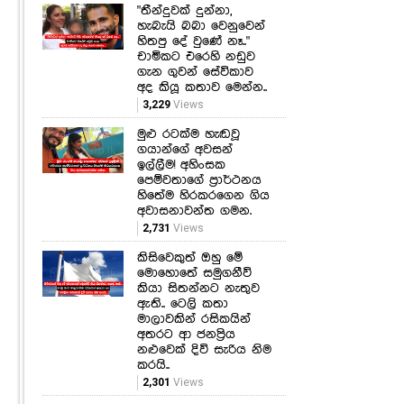
"තීන්දුවක් දුන්නා,
හැබැයි බබා වෙනුවෙන්
හිතපු දේ වුණේ නෑ.."
චාමිකට එරෙහි නඩුව
ගැන ගුවන් සේවිකාව
අද කියූ කතාව මෙන්න..
3,229
Views
මුළු රටක්ම හැඬවූ
ගයාන්ගේ අවසන්
ඉල්ලීම! අහිංසක
පෙම්වතාගේ ප්‍රාර්ථනය
හිතේම හිරකරගෙන ගිය
අවාසනාවන්ත ගමන.
2,731
Views
කිසිවෙකුත් ඔහු මේ
මොහොතේ සමුගනීවි
කියා සිතන්නට නැතුව
ඇති.. ටෙලි කතා
මාලාවකින් රසිකයින්
අතරට ආ ජනප්‍රිය
නළුවෙක් දිවි සැරිය නිම
කරයි..
2,301
Views