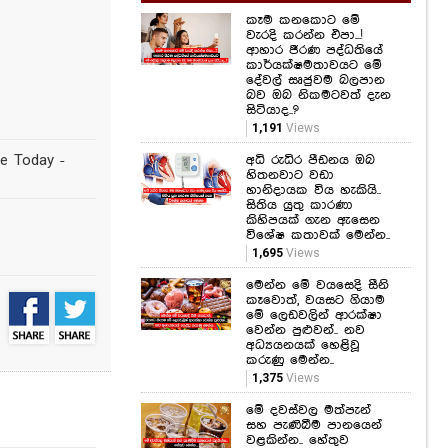
කෑම කනකොට මේ
වැරදි කරන්න එපා...!
ආහාර ජීරණ පද්ධතියේ
කාර්යක්ෂමතාවයට මේ
දේවල් සෘජුවම බලපාන
බව ඔබ නිකමටවත් දැන
සිටියාද..?
1,191
Views
ge Today -
අධි රුධිර පීඩනය ඔබ
හිතනවාට වඩා
හානිදායක විය හැකියි..
සිතිය යුතු කාරණා
කිහිපයක් ගැන ඇසෙන
විශේෂ කතාවක් මෙන්න..
1,695
Views
මෙන්න මේ වයසෙදි සීනි
කෑවොත්, වයසට ගියාම
මේ ලෙඩවලින් ආරක්ෂා
වෙන්න පුළුවන්.. නව
අධ්‍යයනයක් හෙළිවූ
කරුණු මෙන්න..
1,375
Views
මේ දවස්වල මත්පැන්
සහ පැණිබීම පානයෙන්
වළකින්න.. හේතුව