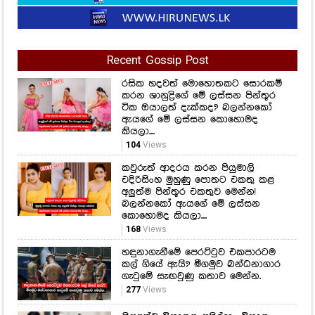
Recent Gossip Post
රසික හදවත් මොහොතකට සොරකම්
කරන ශානුද්‍රිගේ මේ ලස්සන පින්තූර
ටික ඔයාලත් දැක්කද? බලන්නකෝ
ඇයගේ මේ ලස්සන කොහොමද
කියලා....
104
Views
කවුරුත් ආදරය කරන පියුමාලි
එදිරිසිංහ මුහුණු පොතට එකතු කළ
අලුත්ම පින්තූර එකතුව මෙන්න!
බලන්නකෝ ඇයගේ මේ ලස්සන
කොහොමද කියලා....
168
Views
හඳුනාගැනීමේ පෙරට්ටුව එකපාරටම
කල් ගියේ ඇයි? මීගමුව බන්ධනාගාර
ගැටුමේ සැඟවුණු කතාව මෙන්න.
277
Views