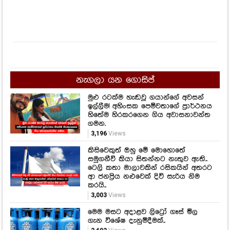
නැගලා යන ගොසිප්
මුළු රටක්ම හැඬවූ ගයාන්ගේ අවසන්
ඉල්ලීම! අහිංසක පෙම්වතාගේ ප්‍රාර්ථනය
හිතේම හිරකරගෙන ගිය අවාසනාවන්ත
ගමන.
3,196
Views
කිසිවෙකුත් ඔහු මේ මොහොතේ
සමුගනීවි කියා සිතන්නට නැතුව ඇති..
ටෙලි කතා මාලාවකින් රසිකයින් අතරට
ආ ජනප්‍රිය නළුවෙක් දිවි සැරිය නිම
කරයි..
3,003
Views
මෙම මසට අදාළව ලිට්‍රෝ ගෑස් මිල
ගැන විශේෂ දැනුම්දීමක්..