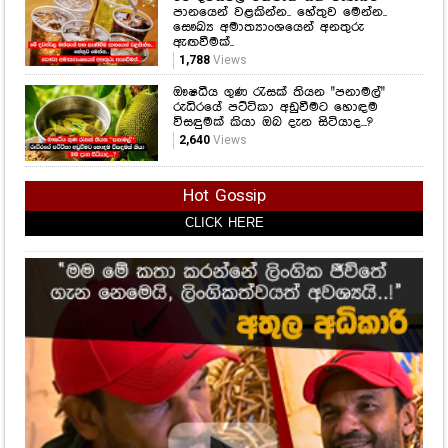
පානයෙන් වළකින්න.. හේතුව මෙන්න..
සෞඛ්‍ය අමාත්‍යාංශයෙන් අනතුරු
ඇඟවීමක්..
1,788
Views
ඖෂධීය ගුණ රැසක් තියන "පනාමල්"
රුධිරයේ පට්ටිකා අඩුවීමට හොඳම
විසඳුමක් කියා ඔබ දැන සිටියාද...?
2,640
Views
Hot Gossip
CLICK HERE