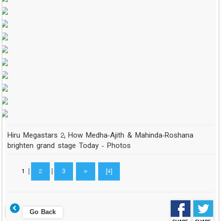
Hiru Megastars 2; How Medha-Ajith & Mahinda-Roshana
brighten grand stage Today - Photos
1
|
2
|
3
»
[4]
Go Back