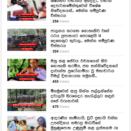
ශිෂ්‍යත්ව විභාගය අනිද්දා... විභාග
දෙපාර්තමේන්තුවෙන් විශේෂ
නිවේදනයක්... මෙන්න සම්පූර්ණ
විස්තරය
256
Views
පාලනය කරගත නොහැකිව වෑන්
රථය ප්‍රපාතයට පෙරළෙයි! 14
දෙනෙකුට තුවාල... මෙන්න සම්පූර්ණ
විස්තරය
359
Views
ඔහු කළ සේවය වචනයෙන් කිව
නොහැකි තරම්ය, ජන සන්නිවේදනයේ
දැවැන්ත පුරෝගාමියා වූ මහාචාර්ය
විමල් දිසානායක සමුගනී...
455
Views
මීගමුවෙන් ආපු ගින්න පල්ලන්සේන
දවාලයි! හිරගෙදර කැරැල්ලට කඳුළු
ගෑස් වරුසාවක්.
675
Views
ආදරණීය සැමියායි, චූටි පුතායි එක්ක
උපන්දිනය සමරපු මාධවීගේ
මුහුණුපොත උණුසුම් කළ ලස්සනම රූ