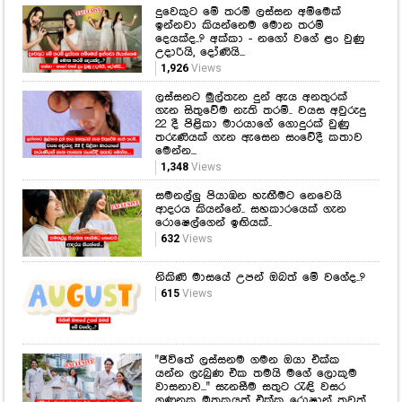
දුවෙකුට මේ තරම් ලස්සන අම්මෙක්
ඉන්නවා කියන්නෙම මොන තරම්
දෙයක්ද..? අක්කා - නගෝ වගේ ළං වුණු
උදාරියි, දෝණියි...
1,926
Views
ලස්සනට මුල්තැන දුන් ඇය අනතුරක්
ගැන සිතුවේම නැති තරම්.. වයස අවුරුදු
22 දී පිළිකා මාරයාගේ ගොදුරක් වුණු
තරුණියක් ගැන ඇසෙන සංවේදී කතාව
මෙන්න...
1,348
Views
සමනල්ලු පියාඹන හැඟීමට නෙවෙයි
ආදරය කියන්නේ.. සහකාරයෙක් ගැන
රොෂෙල්ගෙන් ඉඟියක්..
632
Views
නිකිණි මාසයේ උපන් ඔබත් මේ වගේද..?
615
Views
"ජීවිතේ ලස්සනම ගමන ඔයා එක්ක
යන්න ලැබුණ එක තමයි මගේ ලොකුම
වාසනාව..." සැනසීම සතුට රැඳි වසර
ගණනක මතකයත් එක්ක රොෂාන් තවත්