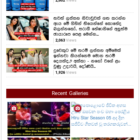
2,602
Views
තවත් ලස්සන නිවාඩුවක් ගත කරන්න
ඇය මේ ගිහින් තියෙන්නේ කොහේද
බලන්නකෝ.. සරාගී හේෂානිගේ අලුත්ම
ඡායාරූප පෙළ මෙන්න....
2,063
Views
දුවෙකුට මේ තරම් ලස්සන අම්මෙක්
ඉන්නවා කියන්නෙම මොන තරම්
දෙයක්ද..? අක්කා - නගෝ වගේ ළං
වුණු උදාරියි, දෝණියි...
1,926
Views
Recent Galleries