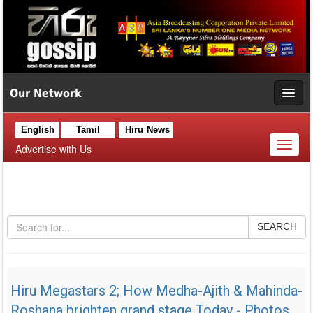
Our Network
English
Tamil
Hiru News
Toggl
Advertise with Us
naviga
SEARCH
Hiru Megastars 2; How Medha-Ajith & Mahinda-
Roshana brighten grand stage Today - Photos