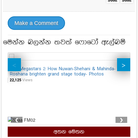
Make a Comment
මෙන්න බලන්න තවත් ෆොටෝ ඇල්බම්
Hiru Megastars 2: How Nuwan-Shehani & Mahinda-
Hi
Roshana brighten grand stage today- Photos
br
22,125
Views
18,
❮
❯
අතන මෙතන