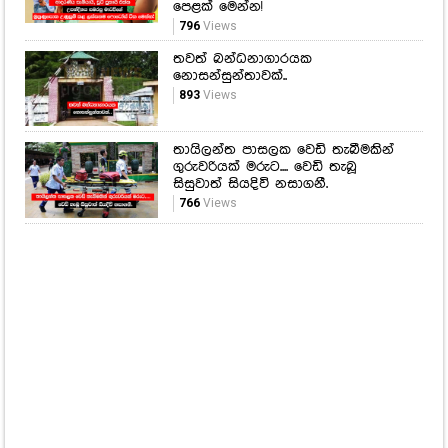
පෙළක් මෙන්න!
796
Views
තවත් බන්ධනාගාරයක
නොසන්සුන්තාවක්..
893
Views
තායිලන්ත පාසලක වෙඩි තැබීමකින්
ගුරුවරියක් මරුට.... වෙඩි තැබූ
සිසුවාත් සියදිවි නසාගනී.
766
Views