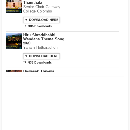
Thanithala
Senior Choir Gateway
College Colombo
▼ DOWNLOAD HERE
⤵ 306 Downloads
Hiru Shraddhabhi
Wandana Theme Song
2020
Yaham Hettiarachchi
▼ DOWNLOAD HERE
⤵ 835 Downloads
Dawasak Thiyewi
Rana with AURA
▼ DOWNLOAD HERE
⤵ 586 Downloads
Lowama Ekalu Kala
Deshayak
Fredy Alex Silva
▼ DOWNLOAD HERE
⤵ 1,501 Downloads