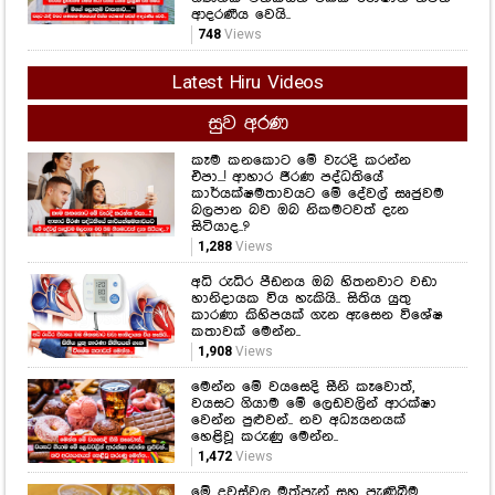
ආදරණීය වෙයි..
748
Views
Latest Hiru Videos
සුව අරණ
කෑම කනකොට මේ වැරදි කරන්න
එපා...! ආහාර ජීරණ පද්ධතියේ
කාර්යක්ෂමතාවයට මේ දේවල් සෘජුවම
බලපාන බව ඔබ නිකමටවත් දැන
සිටියාද..?
1,288
Views
අධි රුධිර පීඩනය ඔබ හිතනවාට වඩා
හානිදායක විය හැකියි.. සිතිය යුතු
කාරණා කිහිපයක් ගැන ඇසෙන විශේෂ
කතාවක් මෙන්න..
1,908
Views
මෙන්න මේ වයසෙදි සීනි කෑවොත්,
වයසට ගියාම මේ ලෙඩවලින් ආරක්ෂා
වෙන්න පුළුවන්.. නව අධ්‍යයනයක්
හෙළිවූ කරුණු මෙන්න..
1,472
Views
මේ දවස්වල මත්පැන් සහ පැණිබීම