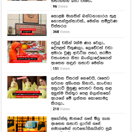
හිතාගන්න බැරි වැඩේ...
96
Views
කොළඹ මැගසින් බන්ධනාගාරය තුළ
නොසන්සුන්තාවක්... මෙන්න සම්පූර්ණ
විස්තරය
368
Views
පවුල් 10කින් 9ක්ම ණය වෙලා...
දේපළත් විකුණලා.. ලෙඩේටත් වඩා
අමාරු වුණු ආර්ථික පහර, සරම්ප
වසංගතය නිසා බංග්ලාදේශයෙන්
ඇසෙන කඳුළු කතාව මෙන්න
151
Views
ලස්සන විතරක් නෙවෙයි, රූපෙට
හරියන අහිංසක හිනාව... කාංචනා
අනුරාධි මුහුණු පොතට එකතු කළ
අලුත්ම පින්තූර පෙළ බලන්නකෝ
ඇයගේ මේ ලස්සන කොහොමද
කියලා...
210
Views
අගෝස්තු මාසයේ ගෑස් මිල ගැන
ඇසෙන කතාව ලාෆ්ස් ගෑස්
සමාගමෙන් පාරිභෝගිකයින්ට සුබ