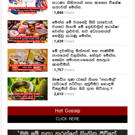
කාරණා කිහිපයක් ගැන ඇසෙන විශේෂ
කතාවක් මෙන්න..
1,846
Views
මෙන්න මේ වයසෙදි සීනි කෑවොත්,
වයසට ගියාම මේ ලෙඩවලින් ආරක්ෂා
වෙන්න පුළුවන්.. නව අධ්‍යයනයක්
හෙළිවූ කරුණු මෙන්න..
1,439
Views
මේ දවස්වල මත්පැන් සහ පැණිබීම
පානයෙන් වළකින්න.. හේතුව මෙන්න..
සෞඛ්‍ය අමාත්‍යාංශයෙන් අනතුරු
ඇඟවීමක්..
1,757
Views
ඖෂධීය ගුණ රැසක් තියන "පනාමල්"
රුධිරයේ පට්ටිකා අඩුවීමට හොඳම
විසඳුමක් කියා ඔබ දැන සිටියාද...?
2,610
Views
Hot Gossip
CLICK HERE