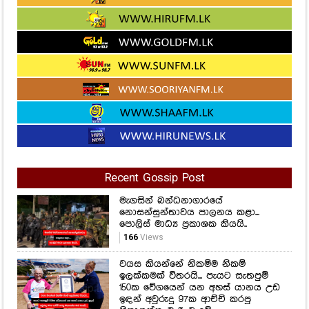
Recent Gossip Post
මැගසින් බන්ධනාගාරයේ
නොසන්සුන්තාවය පාලනය කළා...
පොලිස් මාධ්‍ය ප්‍රකාශක කියයි..
166
Views
වයස කියන්නේ නිකම්ම නිකම්
ඉලක්කමක් විතරයි... පැයට සැතපුම්
150ක වේගයෙන් යන අහස් යානය උඩ
ඉඳන් අවුරුදු 97ක ආච්චි කරපු