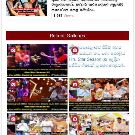
බලන්නකෝ.. සරාගී හේෂානිගේ අලුත්ම
ඡායාරූප පෙළ මෙන්න....
1,981
Views
Recent Galleries