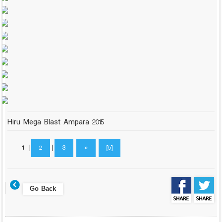
Hiru Mega Blast Ampara 2015
1
|
2
|
3
»
[5]
Go Back