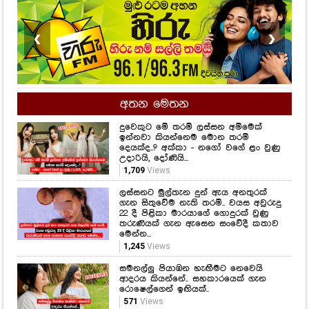
❮
❯
අතන මෙතන
දුවෙකුට මේ තරම් ලස්සන අම්මෙක්
ඉන්නවා කියන්නෙම මොන තරම්
දෙයක්ද..? අක්කා - නගෝ වගේ ළං වුණු
උදාරියි, දෝණියි...
1,709
Views
ලස්සනට මුල්තැන දුන් ඇය අනතුරක්
ගැන සිතුවේම නැති තරම්.. වයස අවුරුදු
22 දී පිළිකා මාරයාගේ ගොදුරක් වුණු
තරුණියක් ගැන ඇසෙන සංවේදී කතාව
මෙන්න...
1,245
Views
සමනල්ලු පියාඹන හැඟීමට නෙවෙයි
ආදරය කියන්නේ.. සහකාරයෙක් ගැන
රොෂෙල්ගෙන් ඉඟියක්..
571
Views