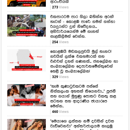
ආරංචියක්
273
Views
එකපාරටම පාර ගිලා බහින්න අරන්!
හැටන් - කොළඹ පාරේ ගමන් ගන්නා
රියදුරන්ට දුන් නිවේදනය...
අනිවාර්යයෙන්ම මේ ගැනත්
සැළකිලිමත් වෙන්න.
254
Views
කොළඹයි මඩකලපුවයි මුල් තැනට!
ගවයින් ලක්ෂ එකහමාරක් සහ
එළුවන් දහස් ගණනක්... ජනලේඛන හා
සංඛ්‍යාලේඛන දෙපාර්තමේන්තුවෙන්
හෙළි වූ සංඛ්‍යාලේඛන!
329
Views
"හැම කුණාටුවකටම පස්සේ
නිස්කලංක අහසක් තියෙනවා..." පූජනී
සහ ගයාන් මුහුණු පොතට එකතු කළ
සටහන සහ ආදරණීය ඡායාරූප
මෙන්න..
460
Views
"මෙයාගෙ ලස්සන නම් දවසින් දවස
වැඩිවෙනවා" අන්තර්ජාලයම කැලඹූ