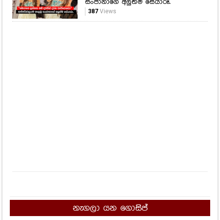
සංජානාගේ අලුත්ම සේයාරූ.
387
Views
නැගලා යන ගොසිප්