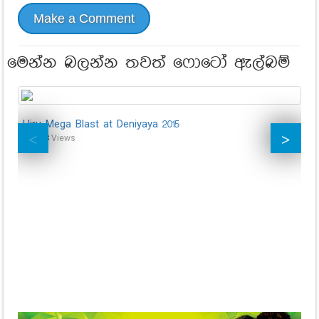
Make a Comment
මෙන්න බලන්න තවත් ෆොටෝ ඇල්බම්
Hiru Mega Blast at Deniyaya 2015
Hi
40,683
Views
43,