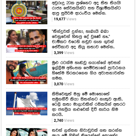
අවුරුදු 20ක ප්‍රශ්නෙට අද තිත තියයි!
රාජ්‍ය සේවකයින්ට සහ විශ්‍රාමිකයින්ට
ආපු සුපිරිම ආරංචිය මෙන්න.
19,677
Views
"තීන්දුවක් දුන්නා, හැබැයි බබා
වෙනුවෙන් හිතපු දේ වුණේ නෑ.."
චාමිකට එරෙහි නඩුව ගැන ගුවන්
සේවිකාව අද කියූ කතාව මෙන්න..
3,399
Views
මුළු රටක්ම හැඬවූ ගයාන්ගේ අවසන්
ඉල්ලීම! අහිංසක පෙම්වතාගේ ප්‍රාර්ථනය
හිතේම හිරකරගෙන ගිය අවාසනාවන්ත
ගමන.
3,070
Views
කිසිවෙකුත් ඔහු මේ මොහොතේ
සමුගනීවි කියා සිතන්නට නැතුව ඇති..
ටෙලි කතා මාලාවකින් රසිකයින් අතරට
ආ ජනප්‍රිය නළුවෙක් දිවි සැරිය නිම
කරයි..
2,740
Views
තවත් ලස්සන නිවාඩුවක් ගත කරන්න
ඇය මේ ගිහින් තියෙන්නේ කොහේද