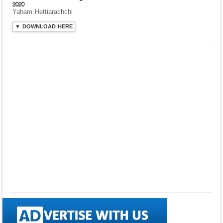
2020
Yaham Hettiarachchi
▼ DOWNLOAD HERE
⤵ 835 Downloads
Dawasak Thiyewi
Rana with AURA
▼ DOWNLOAD HERE
⤵ 586 Downloads
Lowama Ekalu Kala
Deshayak
Fredy Alex Silva
▼ DOWNLOAD HERE
⤵ 1,501 Downloads
Gedarata Wela Inna
Seeduwwa Sakura
▼ DOWNLOAD HERE
⤵ 1,309 Downloads