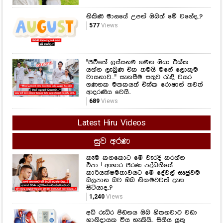
නිකිණි මාසයේ උපන් ඔබත් මේ වගේද..?
577
Views
"ජීවිතේ ලස්සනම ගමන ඔයා එක්ක
යන්න ලැබුණ එක තමයි මගේ ලොකුම
වාසනාව..." සැනසීම සතුට රැඳි වසර
ගණනක මතකයත් එක්ක රොෂාන් තවත්
ආදරණීය වෙයි..
689
Views
Latest Hiru Videos
සුව අරණ
කෑම කනකොට මේ වැරදි කරන්න
එපා...! ආහාර ජීරණ පද්ධතියේ
කාර්යක්ෂමතාවයට මේ දේවල් සෘජුවම
බලපාන බව ඔබ නිකමටවත් දැන
සිටියාද..?
1,240
Views
අධි රුධිර පීඩනය ඔබ හිතනවාට වඩා
හානිදායක විය හැකියි.. සිතිය යුතු