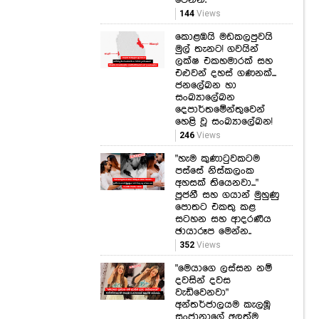
ලක්ෂ එකහමාරක් සහ
එළුවන් දහස් ගණනක්...
ජනලේඛන හා
සංඛ්‍යාලේඛන
දෙපාර්තමේන්තුවෙන්
හෙළි වූ සංඛ්‍යාලේඛන!
246
Views
"හැම කුණාටුවකටම
පස්සේ නිස්කලංක
අහසක් තියෙනවා..."
පූජනී සහ ගයාන් මුහුණු
පොතට එකතු කළ
සටහන සහ ආදරණීය
ඡායාරූප මෙන්න..
352
Views
"මෙයාගෙ ලස්සන නම්
දවසින් දවස
වැඩිවෙනවා"
අන්තර්ජාලයම කැලඹූ
සංජානාගේ අලුත්ම
සේයාරූ.
296
Views
නොදැනුවත්කම නිසාම