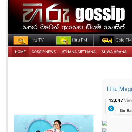
Hiru TV
Hiru FM
Gold FM
HOME
GOSSIP NEWS
ATHANA METHANA
SUWA ARANA
Hiru Meg
43,047
Vie
Go Ba