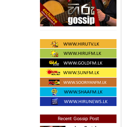
Recent Gossip Post
ලස්සන විතරක්
නෙවෙයි, රූපෙට හරියන
අහිංසක හිනාව...
කාංචනා අනුරාධි මුහුණු