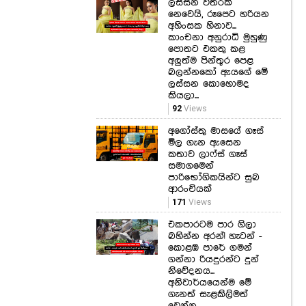
පොතට එකතු කළ
අලුත්ම පින්තූර පෙළ
බලන්නකෝ ඇයගේ මේ
ලස්සන කොහොමද
කියලා...
92
Views
අගෝස්තු මාසයේ ගෑස්
මිල ගැන ඇසෙන
කතාව ලාෆ්ස් ගෑස්
සමාගමෙන්
පාරිභෝගිකයින්ට සුබ
ආරංචියක්
171
Views
එකපාරටම පාර ගිලා
බහින්න අරන්! හැටන් -
කොළඹ පාරේ ගමන්
ගන්නා රියදුරන්ට දුන්
නිවේදනය...
අනිවාර්යයෙන්ම මේ
ගැනත් සැළකිලිමත්
වෙන්න.
144
Views
කොළඹයි මඩකලපුවයි
මුල් තැනට! ගවයින්