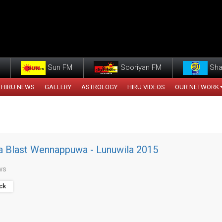
Sun FM
Sooriyan FM
Sha
HIRU NEWS
GALLERY
ASTROLOGY
HIRU VIDEOS
OUR NETWORK
a Blast Wennappuwa - Lunuwila 2015
ws
ck