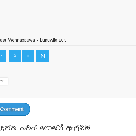
last Wennappuwa - Lunuwila 2015
2
|
3
»
[5]
ck
 Comment
ලන්න තවත් ෆොටෝ ඇල්බම්