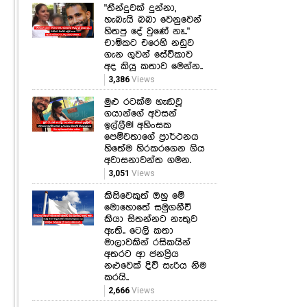
"තීන්දුවක් දුන්නා,
හැබැයි බබා වෙනුවෙන්
හිතපු දේ වුණේ නෑ.."
චාමිකට එරෙහි නඩුව
ගැන ගුවන් සේවිකාව
අද කියූ කතාව මෙන්න..
3,386
Views
මුළු රටක්ම හැඬවූ
ගයාන්ගේ අවසන්
ඉල්ලීම! අහිංසක
පෙම්වතාගේ ප්‍රාර්ථනය
හිතේම හිරකරගෙන ගිය
අවාසනාවන්ත ගමන.
3,051
Views
කිසිවෙකුත් ඔහු මේ
මොහොතේ සමුගනීවි
කියා සිතන්නට නැතුව
ඇති.. ටෙලි කතා
මාලාවකින් රසිකයින්
අතරට ආ ජනප්‍රිය
නළුවෙක් දිවි සැරිය නිම
කරයි..
2,666
Views