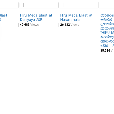
last
Hiru Mega Blast at
Hiru Mega Blast at
වාර්තා
5
Deniyaya 2015
Narammala
සමඟින් ශ
දැවැන්ත
40,683
Views
26,132
Views
ප්‍රාසාං
"HIRU 
කරන්දෙණ
අතිසාර
වෙයි! - 
35,744
Vi