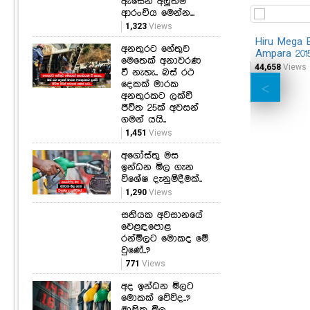
ඇසෙන අලුත්ම
ආරංචිය මෙන්න...
1,323
Views
Hiru Mega B
අනතුරට හේතුව
Ampara 201
මෙතෙක් අනාවරණ
44,658
Views
වී නැහැ.. බස් රථ
දෙකක් මාරක
අනතුරකට ලක්වී
ජීවිත 25ක් අවසන්
ගමන් යයි..
1,451
Views
අගෝස්තු මස
ඉන්ධන මිල ගැන
විශේෂ දැනුම්දීමක්..
1,290
Views
සතියක අවසානයේ
වෙළඳපොළ
රන්මිලට මොකද මේ
වුණේ..?
771
Views
අද ඉන්ධන මිලට
මොකක් වේවිද..?
මාසික මිල