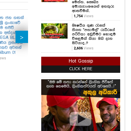
ඖෂධීය ගුණ රැසක්
තියන "පනාමල්" රුධිරයේ
පට්ටිකා අඩුවීමට හොඳම
ගත ජන ගඟක්
Hiru Mega Blast at
Hiru Mega Blast at
විසඳුමක් කියා ඔබ දැන
්‍රී ලංකාවේ
Naula
Matara
සිටියාද...?
ම සජිවි
2,606
Views
34,800
Views
29,414
Views
ගික අත්දැකීම
MEGA BLAST"
Hir
Hot Gossip
ිය ප්‍රසංගය
Kog
්ථකව අවසන්
CLICK HERE
48,8
Album 01
ews