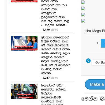
තවත් ජීවිත
පොකුරක් පස් යට
සැඟවී යයි..
පොල්පිටිය
ප්‍රදේශයෙන් ඇසී
යන හද කම්පා කළ
ඒ සිදුවීම මෙන්න..
1,479
Views
Hiru Mega B
අවසාන මොහොතේ
ඔවුන් ජීවිතය ගැන
1
|
මේ වගේ තීරණයක්
ගත්තේ ඇයි..? ජීවන
ගමන නොසිතූ ලෙස
කෙළවර කරගත්
නිවුන් සහෝදරියන්
Go Ba
ගැන මේ ඇසෙන්නේ
සංවේදී කතාව
මෙන්න..
2,247
Views
Make a
හිතනවාට වඩා
තත්ත්වය වෙනස්..
මත්ද්‍රව්‍ය
හඳුනාගැනීමේ
මෙන්න බ
සංවේදක ගැන