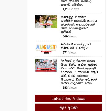
හැඟීමට නෙවෙයි ආදරය
කියන්නේ.. සහකාරයෙක්
ගැන රොෂෙල්ගෙන්
ඉඟියක්..
566
Views
නිකිණි මාසයේ උපන්
ඔබත් මේ වගේද..?
571
Views
"ජීවිතේ ලස්සනම ගමන
ඔයා එක්ක යන්න ලැබුණ
එක තමයි මගේ ලොකුම
වාසනාව..." සැනසීම සතුට
රැඳි වසර ගණනක
මතකයත් එක්ක රොෂාන්
තවත් ආදරණීය වෙයි..
683
Views
Latest Hiru Videos
සුව අරණ
කෑම කනකොට මේ
වැරදි කරන්න එපා...!
ආහාර ජීරණ පද්ධතියේ
කාර්යක්ෂමතාවයට මේ