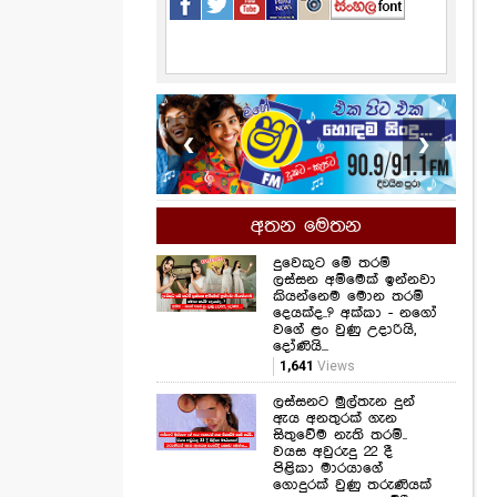
❮
❯
අතන මෙතන
දුවෙකුට මේ තරම්
ලස්සන අම්මෙක් ඉන්නවා
කියන්නෙම මොන තරම්
දෙයක්ද..? අක්කා - නගෝ
වගේ ළං වුණු උදාරියි,
දෝණියි...
1,641
Views
ලස්සනට මුල්තැන දුන්
ඇය අනතුරක් ගැන
සිතුවේම නැති තරම්..
වයස අවුරුදු 22 දී
පිළිකා මාරයාගේ
ගොදුරක් වුණු තරුණියක්
ගැන ඇසෙන සංවේදී
කතාව මෙන්න...
1,233
Views
සමනල්ලු පියාඹන