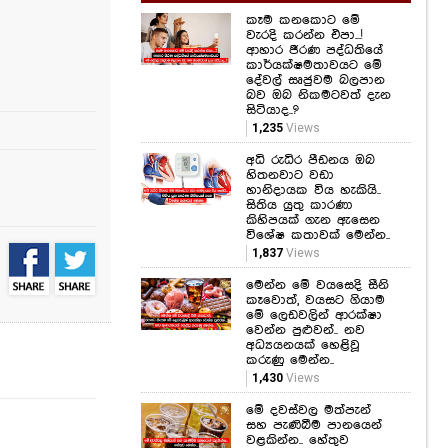
දේවල් සෘජුවම බලපාන
බව ඔබ නිකමටවත් දැන
සිටියාද..?
1,235
Views
අධි රුධිර පීඩනය ඔබ
හිතනවාට වඩා
හානිදායක විය හැකියි..
සිතිය යුතු කාරණා
කිහිපයක් ගැන ඇසෙන
විශේෂ කතාවක් මෙන්න..
1,837
Views
මෙන්න මේ වයසෙදි සීනි
කෑවොත්, වයසට ගියාම
මේ ලෙඩවලින් ආරක්ෂා
වෙන්න පුළුවන්.. නව
අධ්‍යයනයක් හෙළිවූ
කරුණු මෙන්න..
1,430
Views
මේ දවස්වල මත්පැන්
සහ පැණිබීම පානයෙන්
වළකින්න.. හේතුව
මෙන්න.. සෞඛ්‍ය
අමාත්‍යාංශයෙන් අනතුරු
ඇඟවීමක්..
1,754
Views