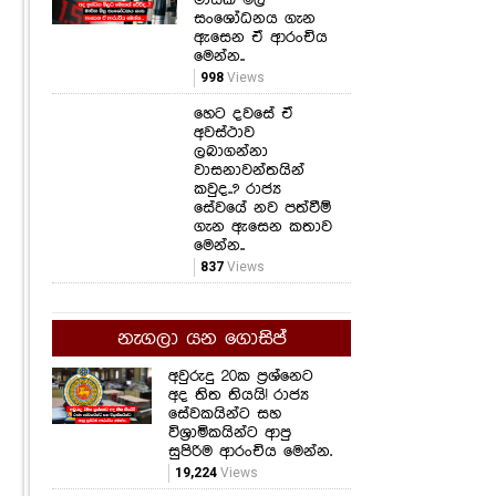
සංශෝධනය ගැන
ඇසෙන ඒ ආරංචිය
මෙන්න..
998
Views
හෙට දවසේ ඒ
අවස්ථාව
ලබාගන්නා
වාසනාවන්තයින්
කවුද..? රාජ්‍ය
සේවයේ නව පත්වීම්
ගැන ඇසෙන කතාව
මෙන්න..
837
Views
නැගලා යන ගොසිප්
අවුරුදු 20ක ප්‍රශ්නෙට
අද තිත තියයි! රාජ්‍ය
සේවකයින්ට සහ
විශ්‍රාමිකයින්ට ආපු
සුපිරිම ආරංචිය මෙන්න.
19,224
Views