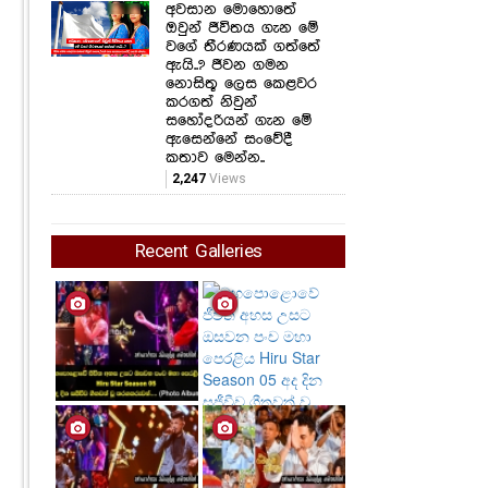
අවසාන මොහොතේ
ඔවුන් ජීවිතය ගැන මේ
වගේ තීරණයක් ගත්තේ
ඇයි..? ජීවන ගමන
නොසිතූ ලෙස කෙළවර
කරගත් නිවුන්
සහෝදරියන් ගැන මේ
ඇසෙන්නේ සංවේදී
කතාව මෙන්න..
2,247
Views
Recent Galleries