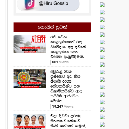
ගොසිප් පුවත්
රළු වෙන
කාලගුණයෙන් රතු
නිවේදන.. අද දවසේ
කාලගුණය ගැන
විශේෂ දැනුම්දීමක්..
801
Views
අවුරුදු 20ක
ප්‍රශ්නෙට අද තිත
තියයි! රාජ්‍ය
සේවකයින්ට සහ
විශ්‍රාමිකයින්ට ආපු
සුපිරිම ආරංචිය
මෙන්න.
19,247
Views
එදා දිට්වා දරුණු
මතකයේ සේයාව
මැකී යන්නත් කළින්,