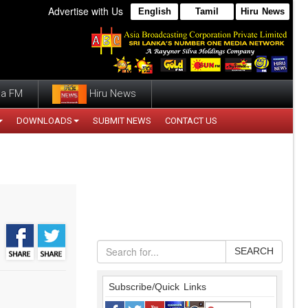
Advertise with Us
English
Tamil
Hiru News
a FM
Hiru News
DOWNLOADS
SUBMIT NEWS
CONTACT US
SEARCH
Subscribe/Quick Links