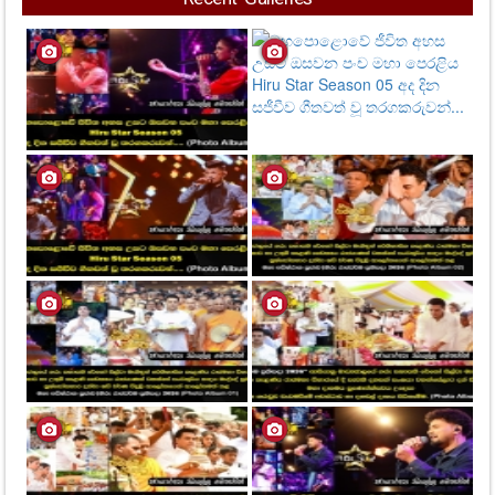
වරදකරුවන් සොයා නීතිමය පියවර
ගන්නා බව බලධාරීන් පවසයි..
1,323
Views
Recent Galleries