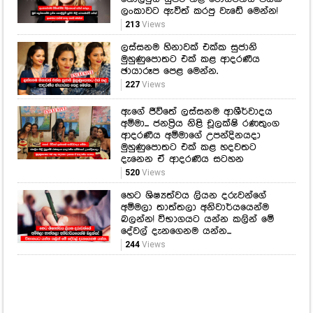
නාකියාදෙණියෙන් සාර්ථක අත්හදා
බැලීමක් මෙන්න.
191
Views
ලංකාවෙන්ම බිම්බෝම්බ මිලියනයක්
අයින් කරලා... මුළු ලෝකයක්ම දන්න
හොලිවුඩ් සුපිරි නිළි රොසමන්ඩ් පයික්
ලංකාවට ඇවිත් කරපු වැඩේ මෙන්න!
213
Views
ලස්සනම හිනාවක් එක්ක සුජානි
මුහුණුපොතට එක් කළ ආදරණීය
ඡායාරූප පෙළ මෙන්න.
227
Views
ඇගේ ජීවිතේ ලස්සනම ආශීර්වාදය
අම්මා... ජනප්‍රිය නිළි චූලක්ෂි රණතුංග
ආදරණීය අම්මාගේ උපන්දිනයදා
මුහුණුපොතට එක් කළ හදවතට
දැනෙන ඒ ආදරණිය සටහන
520
Views
හෙට ශිෂ්‍යත්වය ලියන දරුවන්ගේ
අම්මලා තාත්තලා අනිවාර්යයෙන්ම
බලන්න! විභාගයට යන්න කලින් මේ
දේවල් දැනගෙනම යන්න...