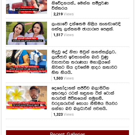
ගැන විශේෂ දැනුම්දීමක්..
3,309
Views
ශිෂ්‍යත්ව විභාගය අනිද්දා... විභාග
දෙපාර්තමේන්තුවෙන් විශේෂ
නිවේදනයක්... මෙන්න සම්පූර්ණ
විස්තරය
2,219
Views
ලංකාවේ දක්ෂතම නිළිය කැනඩාවෙදි
ගත්තු ලස්සනම ඡායාරූප පෙළක්.
1,517
Views
සිදුවූ දේ නිසා ඔවුන් කනස්සල්ලට..
ලැජ්ජාව ඉවසාගන්න බැරි වුණු
ව්‍යාපාරික තරුණයා මනාලියගේ
නිවසට ගිය දවසේම ආදර කතාවට
තිත තියයි..
1,503
Views
දෙනෝදාහක් සජීවීව බලාසිටින
අතරතුර රටක් හඳුනන ටික් ටොක්
තරුවක් ජීවිතයෙන් සමුගනී..