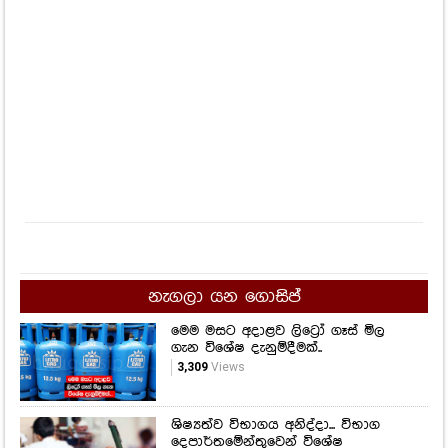
244
Views
නැගලා යන ගොසිප්
මෙම මසට අදාළව ලිට්‍රෝ ගෑස් මිල