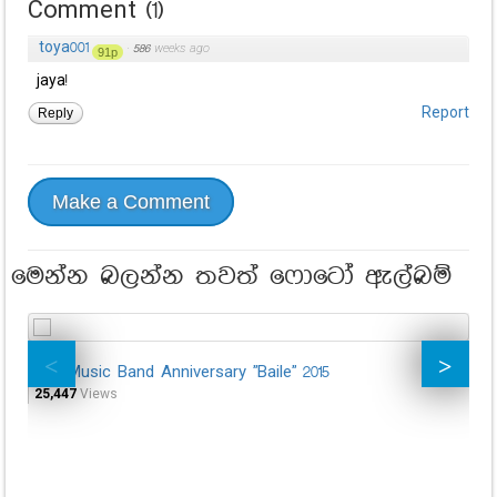
Comment
(
1
)
toya001
·
586 weeks ago
91p
jaya!
Reply
Report
Make a Comment
මෙන්න බලන්න තවත් ෆොටෝ ඇල්බම්
Ora Music Band Anniversary ''Baile'' 2015
Su
Da
25,447
Views
39,