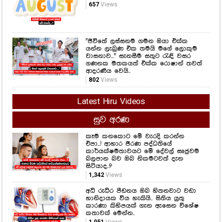
සමනල්ලු පියාඹන හැඟීමට නෙවෙයි
ආදරය කියන්නේ.. සහකාරයෙක් ගැන
රොෂෙල්ගෙන් ඉඟියක්..
688
Views
නිකිණි මාසයේ උපන් ඔබත් මේ වගේද..?
657
Views
"ජීවිතේ ලස්සනම ගමන ඔයා එක්ක
යන්න ලැබුණ එක තමයි මගේ ලොකුම
වාසනාව..." සැනසීම සතුට රැඳි වසර
ගණනක මතකයත් එක්ක රොෂාන් තවත්
ආදරණීය වෙයි..
802
Views
Latest Hiru Videos
සුව අරණ
කෑම කනකොට මේ වැරදි කරන්න
එපා...! ආහාර ජීරණ පද්ධතියේ
කාර්යක්ෂමතාවයට මේ දේවල් සෘජුවම
බලපාන බව ඔබ නිකමටවත් දැන
සිටියාද..?