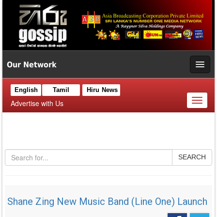
Our Network
English
Tamil
Hiru News
Toggl
Advertise with Us
naviga
SEARCH
Shane Zing New Music Band (Line One) Launch