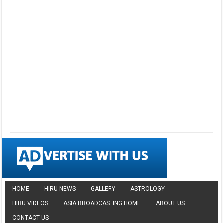
▼ DOWNLOAD HERE
⤵ 835 Downloads
Dawasak Thiyewi
Rana with AURA
▼ DOWNLOAD HERE
⤵ 586 Downloads
Lowama Ekalu Kala
Deshayak
Fredy Alex Silva
▼ DOWNLOAD HERE
⤵ 1,501 Downloads
Gedarata Wela Inna
Seeduwwa Sakura
▼ DOWNLOAD HERE
⤵ 1,309 Downloads
Hemin Sare Aa
Sulangak
Sanka Dineth
▼ DOWNLOAD HERE
⤵ 2,116 Downloads