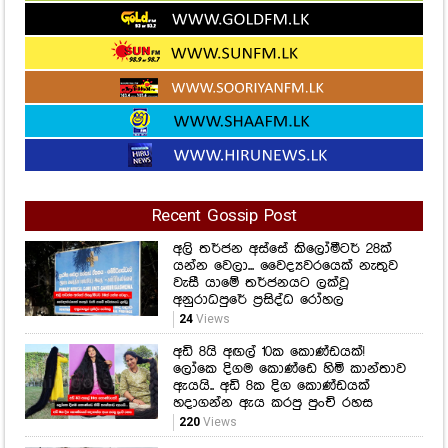
Recent Gossip Post
අලි තර්ජන අස්සේ කිලෝමීටර් 28ක්
යන්න වෙලා... වෛද්‍යවරයෙක් නැතුව
වැසී යාමේ තර්ජනයට ලක්වූ
අනුරාධපුරේ ප්‍රසිද්ධ රෝහල
24
Views