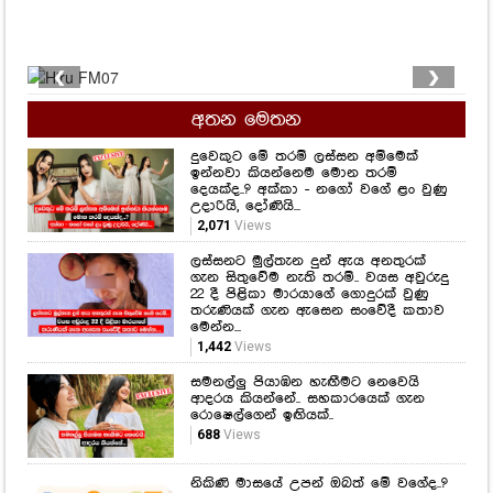
❮
❯
අතන මෙතන
දුවෙකුට මේ තරම් ලස්සන අම්මෙක්
ඉන්නවා කියන්නෙම මොන තරම්
දෙයක්ද..? අක්කා - නගෝ වගේ ළං වුණු
උදාරියි, දෝණියි...
2,071
Views
ලස්සනට මුල්තැන දුන් ඇය අනතුරක්
ගැන සිතුවේම නැති තරම්.. වයස අවුරුදු
22 දී පිළිකා මාරයාගේ ගොදුරක් වුණු
තරුණියක් ගැන ඇසෙන සංවේදී කතාව
මෙන්න...
1,442
Views