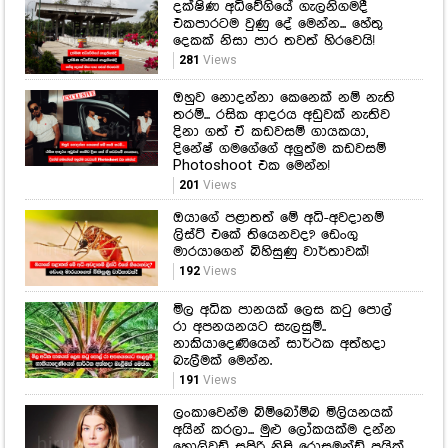
අඩි 8යි අඟල් 10ක කොණ්ඩයක්!
ලෝකෙ දිගම කොණ්ඩෙ හිමි කාන්තාව
ඇයයි.. අඩි 8ක දිග කොණ්ඩයක්
හදාගන්න ඇය කරපු පුංචි රහස
220
Views
දක්ෂිණ අධිවේගියේ ගැලනිගමදී
එකපාරටම වුණු දේ මෙන්න... හේතු
දෙකක් නිසා පාර තවත් හිරවෙයි!
281
Views
ඔහුව නොදන්නා කෙනෙක් නම් නැති
තරම්... රසික ආදරය අඩුවක් නැතිව
දිනා ගත් ඒ කඩවසම් ගායකයා,
දිනේෂ් ගමගේගේ අලුත්ම කඩවසම්
Photoshoot එක මෙන්න!
201
Views
ඔයාගේ පළාතත් මේ අධි-අවදානම්
ලිස්ට් එකේ තියෙනවද? ඩෙංගු
මාරයාගෙන් බිහිසුණු වාර්තාවක්!
192
Views
මිල අධික පානයක් ලෙස කටු පොල්
රා අපනයනයට සැලසුම්..