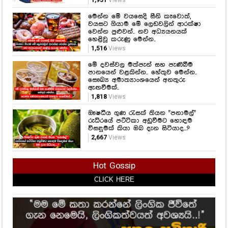
1,342
Views
අධි රුධිර පීඩනය ඔබ හිතනවාට වඩා
හානිදායක විය හැකියි.. සිතිය යුතු
කාරණා කිහිපයක් ගැන ඇසෙන විශේෂ
කතාවක් මෙන්න..
1,951
Views
මෙන්න මේ වයසෙදි සීනි කෑවොත්,
වයසට ගියාම මේ ලෙඩවලින් ආරක්ෂා
වෙන්න පුළුවන්.. නව අධ්‍යයනයක්
හෙළිවූ කරුණු මෙන්න..
1,516
Views
මේ දවස්වල මත්පැන් සහ පැණිබීම
පානයෙන් වළකින්න.. හේතුව මෙන්න..
සෞඛ්‍ය අමාත්‍යාංශයෙන් අනතුරු
ඇඟවීමක්..
1,818
Views
ඖෂධීය ගුණ රැසක් තියන "පනාමල්"
රුධිරයේ පට්ටිකා අඩුවීමට හොඳම
විසඳුමක් කියා ඔබ දැන සිටියාද...?
2,667
Views
Hot Gossip