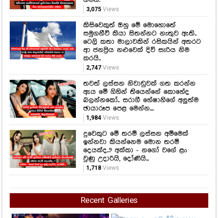
ගමන.
3,075
Views
කිසිවෙකුත් ඔහු මේ මොහොතේ
සමුගනීවි කියා සිතන්නට නැතුව ඇති..
ටෙලි කතා මාලාවකින් රසිකයින් අතරට
ආ ජනප්‍රිය නළුවෙක් දිවි සැරිය නිම
කරයි..
2,747
Views
තවත් ලස්සන නිවාඩුවක් ගත කරන්න
ඇය මේ ගිහින් තියෙන්නේ කොහේද
බලන්නකෝ.. සරාගී හේෂානිගේ අලුත්ම
ඡායාරූප පෙළ මෙන්න....
1,984
Views
දුවෙකුට මේ තරම් ලස්සන අම්මෙක්
ඉන්නවා කියන්නෙම මොන තරම්
දෙයක්ද..? අක්කා - නගෝ වගේ ළං
වුණු උදාරියි, දෝණියි...
1,718
Views
Recent Galleries