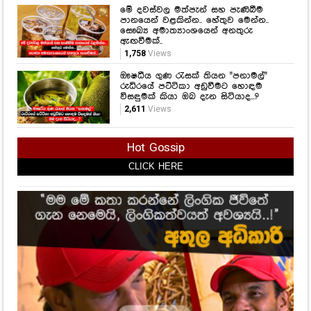
මේ දවස්වල මත්පැන් සහ පැණිබීම
පානයෙන් වළකින්න.. හේතුව මෙන්න..
සෞඛ්‍ය අමාත්‍යාංශයෙන් අනතුරු
ඇඟවීමක්..
1,758
Views
ඖෂධීය ගුණ රැසක් තියන "පනාමල්"
රුධිරයේ පට්ටිකා අඩුවීමට හොඳම
විසඳුමක් කියා ඔබ දැන සිටියාද...?
2,611
Views
Hot Gossip
CLICK HERE
CLICK HERE