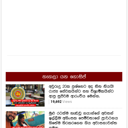
නැගලා යන ගොසිප්
අවුරුදු 20ක ප්‍රශ්නෙට අද තිත තියයි!
රාජ්‍ය සේවකයින්ට සහ විශ්‍රාමිකයින්ට
ආපු සුපිරිම ආරංචිය මෙන්න.
19,692
Views
මුළු රටක්ම හැඬවූ ගයාන්ගේ අවසන්
ඉල්ලීම! අහිංසක පෙම්වතාගේ ප්‍රාර්ථනය
හිතේම හිරකරගෙන ගිය අවාසනාවන්ත