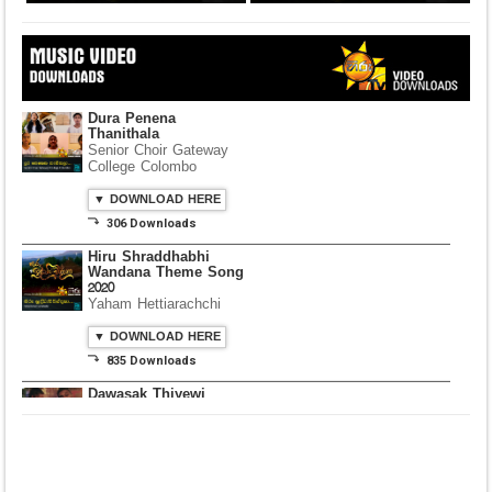
Dura Penena
Thanithala
Senior Choir Gateway
College Colombo
▼ DOWNLOAD HERE
⤵ 306 Downloads
Hiru Shraddhabhi
Wandana Theme Song
2020
Yaham Hettiarachchi
▼ DOWNLOAD HERE
⤵ 835 Downloads
Dawasak Thiyewi
Rana with AURA
▼ DOWNLOAD HERE
⤵ 586 Downloads