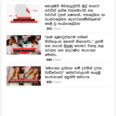
කොළඹයි මඩකලපුවයි මුල් තැනට!
ගවයින් ලක්ෂ එකහමාරක් සහ
එළුවන් දහස් ගණනක්... ජනලේඛන හා
සංඛ්‍යාලේඛන දෙපාර්තමේන්තුවෙන්
හෙළි වූ සංඛ්‍යාලේඛන!
352
Views
"හැම කුණාටුවකටම පස්සේ
නිස්කලංක අහසක් තියෙනවා..." පූජනී
සහ ගයාන් මුහුණු පොතට එකතු කළ
සටහන සහ ආදරණීය ඡායාරූප
මෙන්න..
484
Views
"මෙයාගෙ ලස්සන නම් දවසින් දවස
වැඩිවෙනවා" අන්තර්ජාලයම කැලඹූ
සංජානාගේ අලුත්ම සේයාරූ.
405
Views