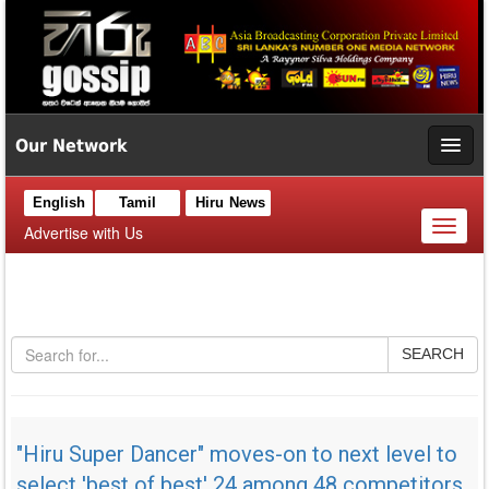
Our Network
English
Tamil
Hiru News
Toggl
Advertise with Us
naviga
SEARCH
"Hiru Super Dancer" moves-on to next level to
select 'best of best' 24 among 48 competitors