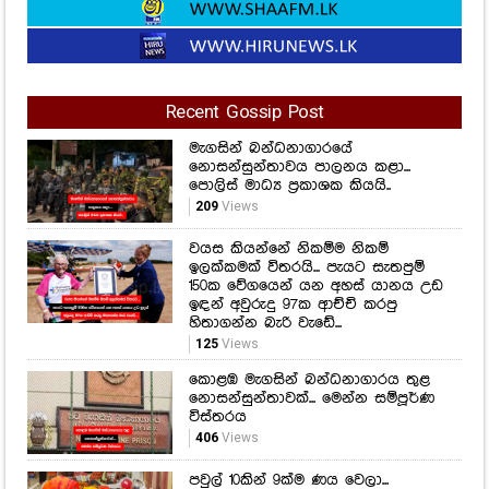
Recent Gossip Post
මැගසින් බන්ධනාගාරයේ
නොසන්සුන්තාවය පාලනය කළා...
පොලිස් මාධ්‍ය ප්‍රකාශක කියයි..
209
Views
වයස කියන්නේ නිකම්ම නිකම්
ඉලක්කමක් විතරයි... පැයට සැතපුම්
150ක වේගයෙන් යන අහස් යානය උඩ
ඉඳන් අවුරුදු 97ක ආච්චි කරපු
හිතාගන්න බැරි වැඩේ...
125
Views
කොළඹ මැගසින් බන්ධනාගාරය තුළ
නොසන්සුන්තාවක්... මෙන්න සම්පූර්ණ
විස්තරය
406
Views
පවුල් 10කින් 9ක්ම ණය වෙලා...