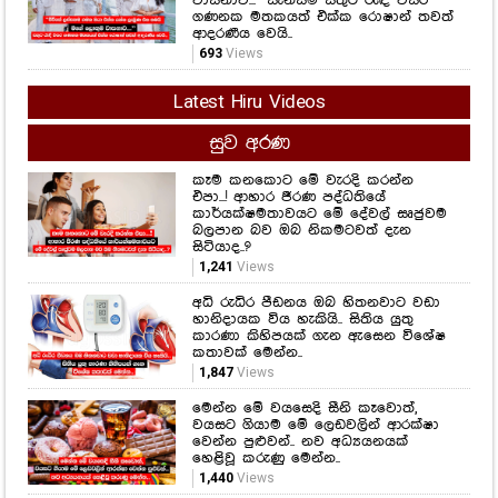
වාසනාව..." සැනසීම සතුට රැඳි වසර
ගණනක මතකයත් එක්ක රොෂාන් තවත්
ආදරණීය වෙයි..
693
Views
Latest Hiru Videos
සුව අරණ
කෑම කනකොට මේ වැරදි කරන්න
එපා...! ආහාර ජීරණ පද්ධතියේ
කාර්යක්ෂමතාවයට මේ දේවල් සෘජුවම
බලපාන බව ඔබ නිකමටවත් දැන
සිටියාද..?
1,241
Views
අධි රුධිර පීඩනය ඔබ හිතනවාට වඩා
හානිදායක විය හැකියි.. සිතිය යුතු
කාරණා කිහිපයක් ගැන ඇසෙන විශේෂ
කතාවක් මෙන්න..
1,847
Views
මෙන්න මේ වයසෙදි සීනි කෑවොත්,
වයසට ගියාම මේ ලෙඩවලින් ආරක්ෂා
වෙන්න පුළුවන්.. නව අධ්‍යයනයක්
හෙළිවූ කරුණු මෙන්න..
1,440
Views