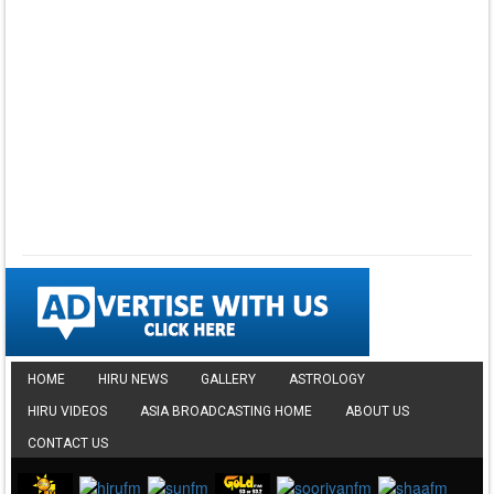
Lowama Ekalu Kala
Deshayak
Fredy Alex Silva
▼ DOWNLOAD HERE
⤵ 1,501 Downloads
Gedarata Wela Inna
Seeduwwa Sakura
▼ DOWNLOAD HERE
⤵ 1,309 Downloads
Hemin Sare Aa
Sulangak
Sanka Dineth
▼ DOWNLOAD HERE
⤵ 2,116 Downloads
HOME
HIRU NEWS
GALLERY
ASTROLOGY
Mahapolovata
HIRU VIDEOS
ASIA BROADCASTING HOME
ABOUT US
Nivaduwak
Warsha Vihangi
CONTACT US
Samaranayaka
▼ DOWNLOAD HERE