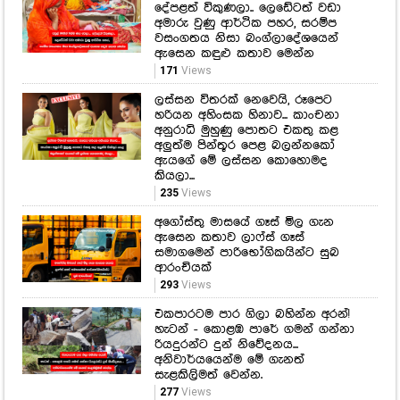
දේපළත් විකුණලා.. ලෙඩේටත් වඩා
අමාරු වුණු ආර්ථික පහර, සරම්ප
වසංගතය නිසා බංග්ලාදේශයෙන්
ඇසෙන කඳුළු කතාව මෙන්න
171
Views
ලස්සන විතරක් නෙවෙයි, රූපෙට
හරියන අහිංසක හිනාව... කාංචනා
අනුරාධි මුහුණු පොතට එකතු කළ
අලුත්ම පින්තූර පෙළ බලන්නකෝ
ඇයගේ මේ ලස්සන කොහොමද
කියලා...
235
Views
අගෝස්තු මාසයේ ගෑස් මිල ගැන
ඇසෙන කතාව ලාෆ්ස් ගෑස්
සමාගමෙන් පාරිභෝගිකයින්ට සුබ
ආරංචියක්
293
Views
එකපාරටම පාර ගිලා බහින්න අරන්!
හැටන් - කොළඹ පාරේ ගමන් ගන්නා
රියදුරන්ට දුන් නිවේදනය...
අනිවාර්යයෙන්ම මේ ගැනත්
සැළකිලිමත් වෙන්න.
277
Views