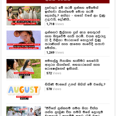
දුවෙකුට මේ තරම් ලස්සන අම්මෙක්
ඉන්නවා කියන්නෙම මොන තරම්
දෙයක්ද..? අක්කා - නගෝ වගේ ළං වුණු
උදාරියි, දෝණියි...
1,718
Views
ලස්සනට මුල්තැන දුන් ඇය අනතුරක්
ගැන සිතුවේම නැති තරම්.. වයස අවුරුදු
22 දී පිළිකා මාරයාගේ ගොදුරක් වුණු
තරුණියක් ගැන ඇසෙන සංවේදී කතාව
මෙන්න...
1,249
Views
සමනල්ලු පියාඹන හැඟීමට නෙවෙයි
ආදරය කියන්නේ.. සහකාරයෙක් ගැන
රොෂෙල්ගෙන් ඉඟියක්..
572
Views
නිකිණි මාසයේ උපන් ඔබත් මේ වගේද..?
578
Views
"ජීවිතේ ලස්සනම ගමන ඔයා එක්ක
යන්න ලැබුණ එක තමයි මගේ ලොකුම