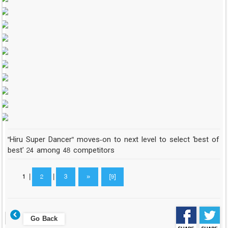
"Hiru Super Dancer" moves-on to next level to select 'best of
best' 24 among 48 competitors
1
|
2
|
3
»
[9]
Go Back