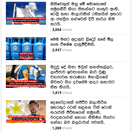
කිසිවෙකුත් ඔහු මේ මොහොතේ
සමුගනීවි කියා සිතන්නට නැතුව ඇති..
ටෙලි කතා මාලාවකින් රසිකයින් අතරට
ආ ජනප්‍රිය නළුවෙක් දිවි සැරිය නිම
කරයි..
3,054
Views
මෙම මසට අදාළව ලිට්‍රෝ ගෑස් මිල
ගැන විශේෂ දැනුම්දීමක්..
2,937
Views
සිදුවූ දේ නිසා ඔවුන් කනස්සල්ලට..
ලැජ්ජාව ඉවසාගන්න බැරි වුණු
ව්‍යාපාරික තරුණයා මනාලියගේ
නිවසට ගිය දවසේම ආදර කතාවට
තිත තියයි..
1,419
Views
දෙනෝදාහක් සජීවීව බලාසිටින
අතරතුර රටක් හඳුනන ටික් ටොක්
තරුවක් ජීවිතයෙන් සමුගනී..
වරදකරුවන් සොයා නීතිමය පියවර
ගන්නා බව බලධාරීන් පවසයි..
1,269
Views