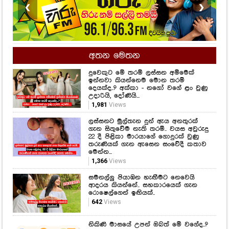
❮
❯
අතන මෙතන
දුවෙකුට මේ තරම් ලස්සන අම්මෙක්
ඉන්නවා කියන්නෙම මොන තරම්
දෙයක්ද..? අක්කා - නගෝ වගේ ළං වුණු
උදාරියි, දෝණියි...
1,981
Views
ලස්සනට මුල්තැන දුන් ඇය අනතුරක්
ගැන සිතුවේම නැති තරම්.. වයස අවුරුදු
22 දී පිළිකා මාරයාගේ ගොදුරක් වුණු
තරුණියක් ගැන ඇසෙන සංවේදී කතාව
මෙන්න...
1,366
Views
සමනල්ලු පියාඹන හැඟීමට නෙවෙයි
ආදරය කියන්නේ.. සහකාරයෙක් ගැන
රොෂෙල්ගෙන් ඉඟියක්..
642
Views
නිකිණි මාසයේ උපන් ඔබත් මේ වගේද..?