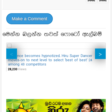
Make a Comment
මෙන්න බලන්න තවත් ෆොටෝ ඇල්බම්
Audience becomes hypnotized. Hiru Super Dancer
Mo
moves-on to next level to select 'best of best' 24
wi
among 48 competitors
44,
28,230
Views