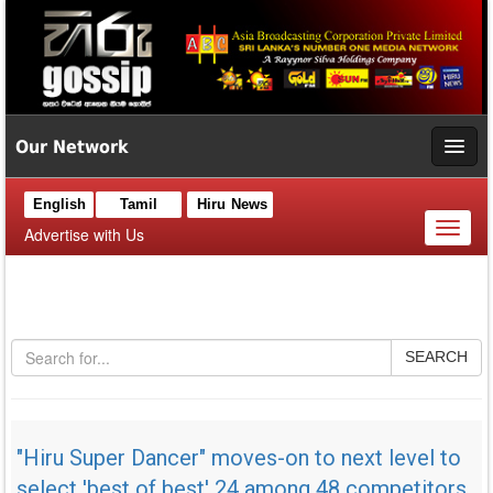
Our Network
English
Tamil
Hiru News
Toggl
Advertise with Us
naviga
SEARCH
"Hiru Super Dancer" moves-on to next level to
select 'best of best' 24 among 48 competitors