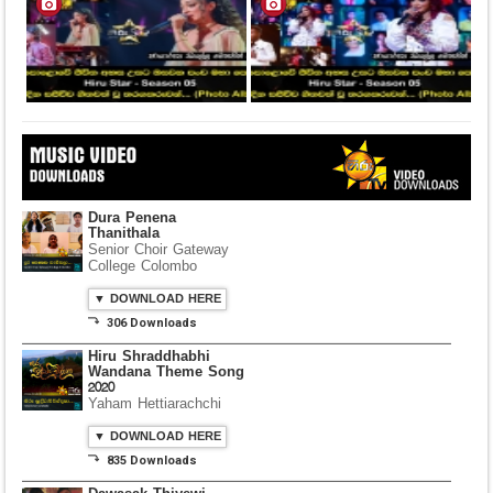
Dura Penena
Thanithala
Senior Choir Gateway
College Colombo
▼ DOWNLOAD HERE
⤵ 306 Downloads
Hiru Shraddhabhi
Wandana Theme Song
2020
Yaham Hettiarachchi
▼ DOWNLOAD HERE
⤵ 835 Downloads