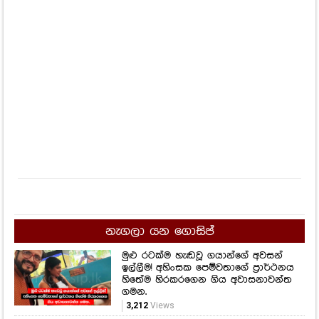
නැගලා යන ගොසිප්
මුළු රටක්ම හැඬවූ ගයාන්ගේ අවසන්
ඉල්ලීම! අහිංසක පෙම්වතාගේ ප්‍රාර්ථනය
හිතේම හිරකරගෙන ගිය අවාසනාවන්ත
ගමන.
3,212
Views