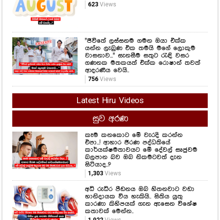
623
Views
"ජීවිතේ ලස්සනම ගමන ඔයා එක්ක
යන්න ලැබුණ එක තමයි මගේ ලොකුම
වාසනාව..." සැනසීම සතුට රැඳි වසර
ගණනක මතකයත් එක්ක රොෂාන් තවත්
ආදරණීය වෙයි..
756
Views
Latest Hiru Videos
සුව අරණ
කෑම කනකොට මේ වැරදි කරන්න
එපා...! ආහාර ජීරණ පද්ධතියේ
කාර්යක්ෂමතාවයට මේ දේවල් සෘජුවම
බලපාන බව ඔබ නිකමටවත් දැන
සිටියාද..?
1,303
Views
අධි රුධිර පීඩනය ඔබ හිතනවාට වඩා
හානිදායක විය හැකියි.. සිතිය යුතු
කාරණා කිහිපයක් ගැන ඇසෙන විශේෂ
කතාවක් මෙන්න..
1,922
Views