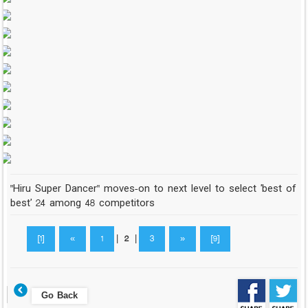
"Hiru Super Dancer" moves-on to next level to select 'best of
best' 24 among 48 competitors
[1]
«
1
|
2
|
3
»
[9]
Go Back