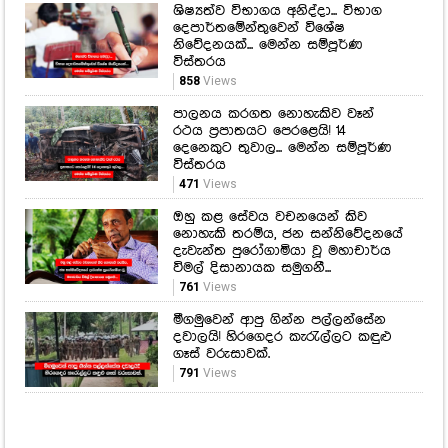
ශිෂ්‍යත්ව විභාගය අනිද්දා... විභාග
දෙපාර්තමේන්තුවෙන් විශේෂ
නිවේදනයක්... මෙන්න සම්පූර්ණ
විස්තරය
858
Views
පාලනය කරගත නොහැකිව වෑන්
රථය ප්‍රපාතයට පෙරළෙයි! 14
දෙනෙකුට තුවාල... මෙන්න සම්පූර්ණ
විස්තරය
471
Views
ඔහු කළ සේවය වචනයෙන් කිව
නොහැකි තරම්ය, ජන සන්නිවේදනයේ
දැවැන්ත පුරෝගාමියා වූ මහාචාර්ය
විමල් දිසානායක සමුගනී...
761
Views
මීගමුවෙන් ආපු ගින්න පල්ලන්සේන
දවාලයි! හිරගෙදර කැරැල්ලට කඳුළු
ගෑස් වරුසාවක්.
791
Views