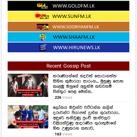
Recent Gossip Post
තරුණියන්ගේ හදවත් සොරාගත්ත
සිහින කුමාරයා සාරංග.... මුහුණු පොත
කැළඹූ ඔහුගේ අලුත්ම කඩවසම්
පින්තූර පෙළ මෙන්න..
226
Views
ලෝකය ඔවුන්ව වට්ටන්න කලින්
දරුවන්ට පියාපත් දුන්න ගුරුවරයා..
අඳුරේ තනිවුණු පුංචි ඇස්වලට
එළියක්වුණු ආදරණීය ගුරුතුමාගේ
හිත උණුකරන කතාව..
163
Views