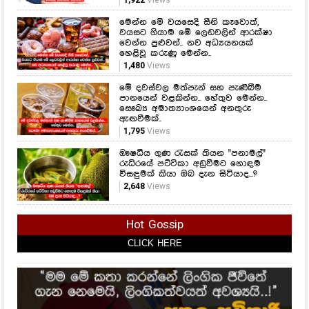
මෙන්න මේ වයසෙදි සීනි කෑවොත්,
වයසට ගියාම මේ ලෙඩවලින් ආරක්ෂා
වෙන්න පුළුවන්.. නව අධ්‍යයනයක්
හෙළිවූ කරුණු මෙන්න..
1,480
Views
මේ දවස්වල මත්පැන් සහ පැණිබීම
පානයෙන් වළකින්න.. හේතුව මෙන්න..
සෞඛ්‍ය අමාත්‍යාංශයෙන් අනතුරු
ඇඟවීමක්..
1,795
Views
ඖෂධීය ගුණ රැසක් තියන "පනාමල්"
රුධිරයේ පට්ටිකා අඩුවීමට හොඳම
විසඳුමක් කියා ඔබ දැන සිටියාද...?
2,648
Views
Hot Gossip
CLICK HERE