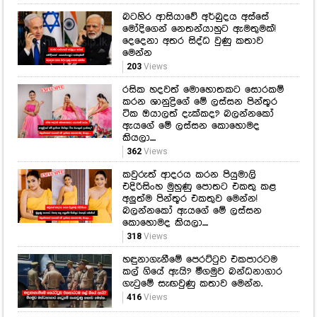
බටහිර ආසියාවේ අර්බුදය අස්සේ
මෝදිගෙන් නෙතන්යාහුට ඇමතුමක්!
දෙදෙනා අතර සිද්ධ වුණු කතාව
මෙන්න
203
Views
රසික හදවත් මොහොතකට සොරකම්
කරන ශානුද්‍රිගේ මේ ලස්සන පින්තූර
ටික ඔයාලත් දැක්කද? බලන්නකෝ
ඇයගේ මේ ලස්සන කොහොමද
කියලා....
362
Views
කවුරුත් ආදරය කරන පියුමාලි
එදිරිසිංහ මුහුණු පොතට එකතු කළ
අලුත්ම පින්තූර එකතුව මෙන්න!
බලන්නකෝ ඇයගේ මේ ලස්සන
කොහොමද කියලා....
318
Views
හඳුනාගැනීමේ පෙරට්ටුව එකපාරටම
කල් ගියේ ඇයි? මීගමුව බන්ධනාගාර
ගැටුමේ සැඟවුණු කතාව මෙන්න.
416
Views