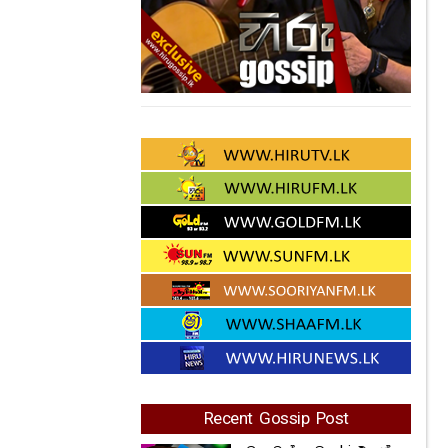
Recent Gossip Post
ඔයාටත් ආවද hi එකක්
එහෙනම් දැන්ම මේ
දේවල් ගැන දැනුවත්
වෙන්න... සුරූපී