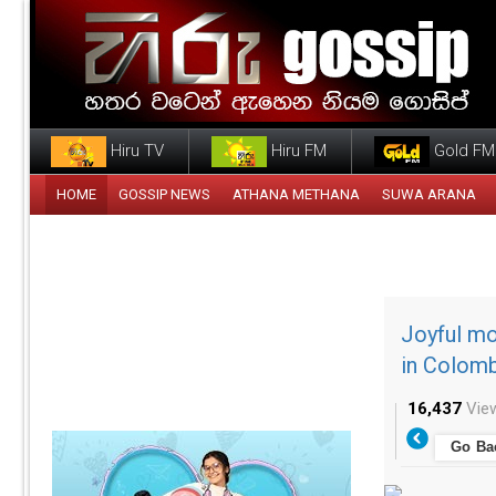
Hiru TV
Hiru FM
Gold FM
HOME
GOSSIP NEWS
ATHANA METHANA
SUWA ARANA
Joyful mo
in Colom
16,437
Vie
Go Ba