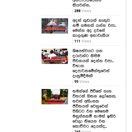
අදත් කුඩයක් නැතුව
නම් ගමනක් යන්න එපා..
මෙන්න අද දවසේ
කාලගුණ අනාවැකිය!
111
Views
ශිෂ්‍යත්වයට යන
දරුවන්ට කිසිම
පීඩනයක් දෙන්න එපා...
විභාග
දෙපාර්තමේන්තුවෙන්
දැනුම්දීමක්!
95
Views
තමන්ගේ ජීවිතේ ගැන
විතරක් හිතන ලෝකෙක,
තවත් අහිංසක
ජීවිතයක් වෙනුවෙන්
පිහිටට එන මෙහෙම
මනුස්සකම් තාමත් ඉතිරි
වෙලා තියෙන එක
කොච්චර දෙයක්ද...
745
Views
මහපොළොවේ ජීවිත
අහස උසට ඔසවන
පංච මහා පෙරළිය Hiru