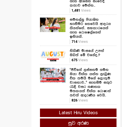
හැඟීමට නෙවෙයි ආදරය
කියන්නේ.. සහකාරයෙක්
ගැන රොෂෙල්ගෙන්
ඉඟියක්..
714
Views
නිකිණි මාසයේ උපන්
ඔබත් මේ වගේද..?
675
Views
"ජීවිතේ ලස්සනම ගමන
ඔයා එක්ක යන්න ලැබුණ
එක තමයි මගේ ලොකුම
වාසනාව..." සැනසීම සතුට
රැඳි වසර ගණනක
මතකයත් එක්ක රොෂාන්
තවත් ආදරණීය වෙයි..
826
Views
Latest Hiru Videos
සුව අරණ
කෑම කනකොට මේ
වැරදි කරන්න එපා...!
ආහාර ජීරණ පද්ධතියේ
කාර්යක්ෂමතාවයට මේ