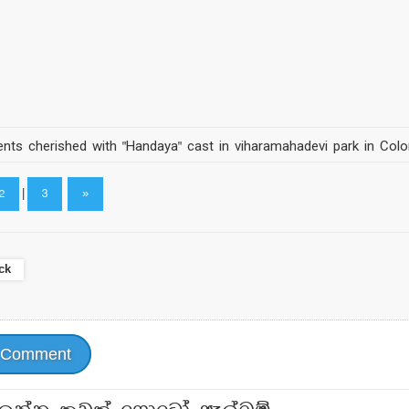
ts cherished with "Handaya" cast in viharamahadevi park in Col
2
|
3
»
ck
 Comment