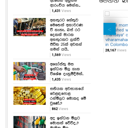
මෙන්න බ
ඇසෙන අලුත්ම
ආරංචිය මෙන්න...
1,431
Views
අනතුරට හේතුව
මෙතෙක් අනාවරණ
Joyful mo
වී නැහැ.. බස් රථ
cherished w
දෙකක් මාරක
"Handaya" c
අනතුරකට ලක්වී
viharamahad
ජීවිත 25ක් අවසන්
in Colombo
ගමන් යයි..
28,167
Views
1,569
Views
අගෝස්තු මස
ඉන්ධන මිල ගැන
විශේෂ දැනුම්දීමක්..
1,435
Views
සතියක අවසානයේ
වෙළඳපොළ
රන්මිලට මොකද මේ
වුණේ..?
862
Views
අද ඉන්ධන මිලට
මොකක් වේවිද..?
මාසික මිල