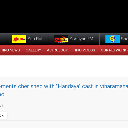
Sun FM
Sooriyan FM
Sha
HIRU NEWS
GALLERY
ASTROLOGY
HIRU VIDEOS
OUR NETWORK
ments cherished with "Handaya" cast in viharamaha
bo.
ws
ck