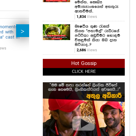
ඖෂධීය ගුණ රැසක්
තියන "පනාමල්" රුධිරයේ
පට්ටිකා අඩුවීමට හොඳම
විසඳුමක් කියා ඔබ දැන
සිටියාද...?
 moments
Joyful moments
Joyful moments
රංග
2,686
Views
ed with
cherished with
cherished with
වන්න
a" cast in
"Handaya" cast in
"Handaya" cast in
කාට
Hot Gossip
Mathara.
Galle.
කර
විද
ews
8,933
Views
21,914
Views
CLICK HERE
සැම
Pho
32,7