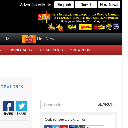
Advertise with Us
English
Tamil
Hiru News
a FM
Hiru News
DOWNLOADS
SUBMIT NEWS
CONTACT US
devi park
SEARCH
Subscribe/Quick Links