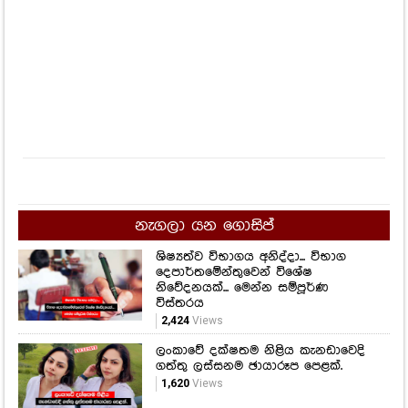
නැගලා යන ගොසිප්
ශිෂ්‍යත්ව විභාගය අනිද්දා... විභාග
දෙපාර්තමේන්තුවෙන් විශේෂ
නිවේදනයක්... මෙන්න සම්පූර්ණ
විස්තරය
2,424
Views
ලංකාවේ දක්ෂතම නිළිය කැනඩාවෙදි
ගත්තු ලස්සනම ඡායාරූප පෙළක්.
1,620
Views