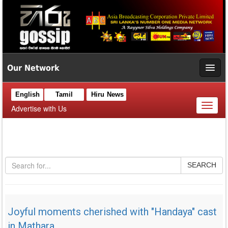
Our Network
English
Tamil
Hiru News
Toggl
Advertise with Us
naviga
SEARCH
Joyful moments cherished with "Handaya" cast
in Mathara.