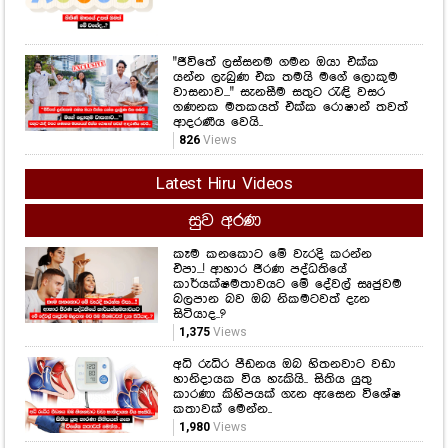
"ජීවිතේ ලස්සනම ගමන ඔයා එක්ක
යන්න ලැබුණ එක තමයි මගේ ලොකුම
වාසනාව..." සැනසීම සතුට රැඳි වසර
ගණනක මතකයත් එක්ක රොෂාන් තවත්
ආදරණීය වෙයි..
826
Views
Latest Hiru Videos
සුව අරණ
කෑම කනකොට මේ වැරදි කරන්න
එපා...! ආහාර ජීරණ පද්ධතියේ
කාර්යක්ෂමතාවයට මේ දේවල් සෘජුවම
බලපාන බව ඔබ නිකමටවත් දැන
සිටියාද..?
1,375
Views
අධි රුධිර පීඩනය ඔබ හිතනවාට වඩා
හානිදායක විය හැකියි.. සිතිය යුතු
කාරණා කිහිපයක් ගැන ඇසෙන විශේෂ
කතාවක් මෙන්න..
1,980
Views