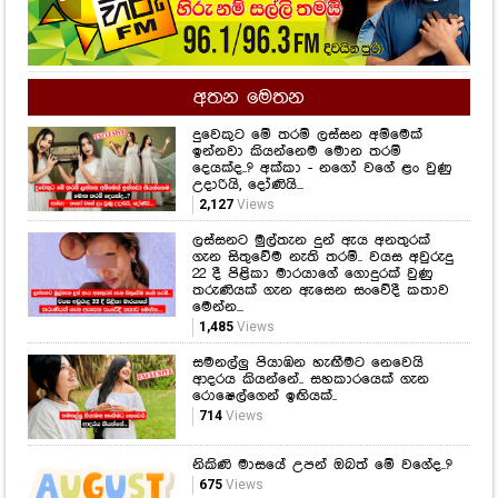
අතන මෙතන
දුවෙකුට මේ තරම් ලස්සන අම්මෙක්
ඉන්නවා කියන්නෙම මොන තරම්
දෙයක්ද..? අක්කා - නගෝ වගේ ළං වුණු
උදාරියි, දෝණියි...
2,127
Views
ලස්සනට මුල්තැන දුන් ඇය අනතුරක්
ගැන සිතුවේම නැති තරම්.. වයස අවුරුදු
22 දී පිළිකා මාරයාගේ ගොදුරක් වුණු
තරුණියක් ගැන ඇසෙන සංවේදී කතාව
මෙන්න...
1,485
Views
සමනල්ලු පියාඹන හැඟීමට නෙවෙයි
ආදරය කියන්නේ.. සහකාරයෙක් ගැන
රොෂෙල්ගෙන් ඉඟියක්..
714
Views
නිකිණි මාසයේ උපන් ඔබත් මේ වගේද..?
675
Views