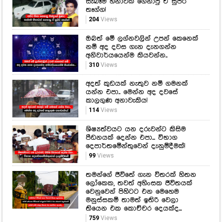
සැබෑම හිනාවක් ගෙනාපු ඒ සුපිරි
තෑග්ග!
204
Views
ඔබත් මේ ලග්නවලින් උපන් කෙනෙක්
නම් අද දවස ගැන දැනගන්න
අනිවාර්යයෙන්ම කියවන්න..
310
Views
අදත් කුඩයක් නැතුව නම් ගමනක්
යන්න එපා.. මෙන්න අද දවසේ
කාලගුණ අනාවැකිය!
114
Views
ශිෂ්‍යත්වයට යන දරුවන්ට කිසිම
පීඩනයක් දෙන්න එපා... විභාග
දෙපාර්තමේන්තුවෙන් දැනුම්දීමක්!
99
Views
තමන්ගේ ජීවිතේ ගැන විතරක් හිතන
ලෝකෙක, තවත් අහිංසක ජීවිතයක්
වෙනුවෙන් පිහිටට එන මෙහෙම
මනුස්සකම් තාමත් ඉතිරි වෙලා
තියෙන එක කොච්චර දෙයක්ද...
759
Views