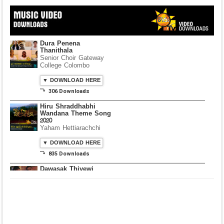
Dura Penena
Thanithala
Senior Choir Gateway
College Colombo
▼ DOWNLOAD HERE
⤵ 306 Downloads
Hiru Shraddhabhi
Wandana Theme Song
2020
Yaham Hettiarachchi
▼ DOWNLOAD HERE
⤵ 835 Downloads
Dawasak Thiyewi
Rana with AURA
▼ DOWNLOAD HERE
⤵ 586 Downloads
Lowama Ekalu Kala