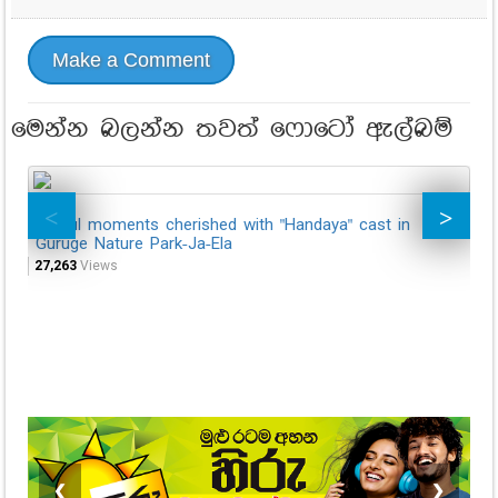
Make a Comment
මෙන්න බලන්න තවත් ෆොටෝ ඇල්බම්
Joyful moments cherished with "Handaya" cast in
Jo
Guruge Nature Park-Ja-Ela
Is
27,263
Views
32,
❮
❯