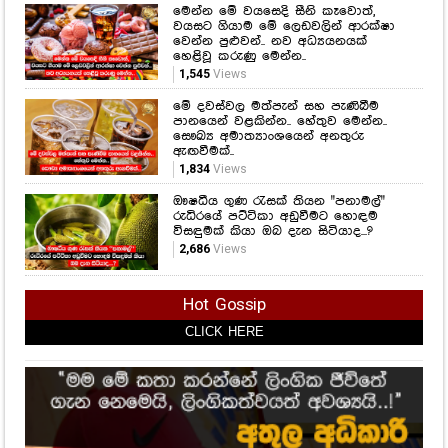
මෙන්න මේ වයසෙදි සීනි කෑවොත්,
වයසට ගියාම මේ ලෙඩවලින් ආරක්ෂා
වෙන්න පුළුවන්.. නව අධ්‍යයනයක්
හෙළිවූ කරුණු මෙන්න..
1,545
Views
මේ දවස්වල මත්පැන් සහ පැණිබීම
පානයෙන් වළකින්න.. හේතුව මෙන්න..
සෞඛ්‍ය අමාත්‍යාංශයෙන් අනතුරු
ඇඟවීමක්..
1,834
Views
ඖෂධීය ගුණ රැසක් තියන "පනාමල්"
රුධිරයේ පට්ටිකා අඩුවීමට හොඳම
විසඳුමක් කියා ඔබ දැන සිටියාද...?
2,686
Views
Hot Gossip
CLICK HERE