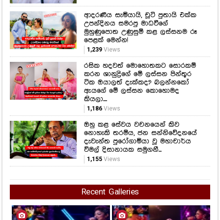
ආදරණීය සැමියායි, චූටි පුතායි එක්ක
උපන්දිනය සමරපු මාධවීගේ
මුහුණුපොත උණුසුම් කළ ලස්සනම රූ
පෙළක් මෙන්න!
1,239
Views
රසික හදවත් මොහොතකට සොරකම්
කරන ශානුද්‍රිගේ මේ ලස්සන පින්තූර
ටික ඔයාලත් දැක්කද? බලන්නකෝ
ඇයගේ මේ ලස්සන කොහොමද
කියලා....
1,186
Views
ඔහු කළ සේවය වචනයෙන් කිව
නොහැකි තරම්ය, ජන සන්නිවේදනයේ
දැවැන්ත පුරෝගාමියා වූ මහාචාර්ය
විමල් දිසානායක සමුගනී...
1,155
Views
Recent Galleries