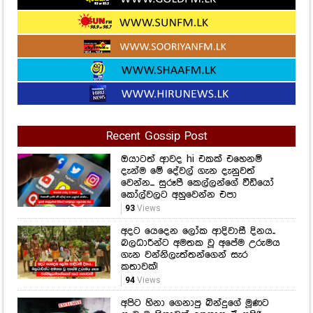
Recent Gossip Post
ඔයාටත් ආවද hi එකක් එහෙනම්
දැන්ම මේ දේවල් ගැන දැනුවත්
වෙන්න... සුරූපී කෙල්ලන්ගේ වීඩියෝ
කෝල්වලට අහුවෙන්න එපා
93
Views
අදට යෙදෙන ලෝක ආදිවාසී දිනය..
බලධාරීන්ට අමතක වූ අපේම උරුමය
ගැන වන්නිලැත්තන්ගෙන් සැර
කතාවක්!
94
Views
අපිට හිනා ගෙනාපු බින්දුගේ මූණට