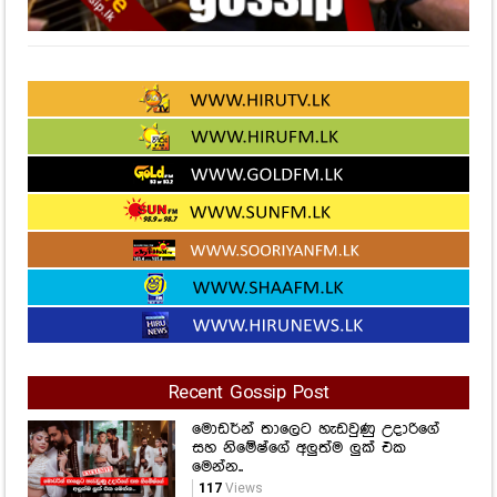
Recent Gossip Post
මොඩර්න් තාලෙට හැඩවුණු උදාරිගේ
සහ නිමේෂ්ගේ අලුත්ම ලුක් එක
මෙන්න..
117
Views