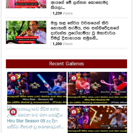
ඇයගේ මේ ලස්සන කොහොමද
කියලා....
1,239
Views
ඔහු කළ සේවය වචනයෙන් කිව
නොහැකි තරම්ය, ජන සන්නිවේදනයේ
දැවැන්ත පුරෝගාමියා වූ මහාචාර්ය
විමල් දිසානායක සමුගනී...
1,200
Views
Recent Galleries