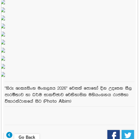
"හිරු ශාක්‍යසිංහ මංගල්‍යය 2026" වෙසක් පොහෝ දින උදෑසන සීල
පාරමිතාව හා ධර්ම සාකච්ඡාව ඓතිහාසික මහියංගනය රාජමහා
විහාරස්ථානයේ සිට (Photo Albim)
Go Back