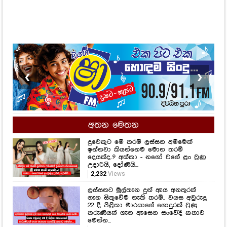
❮
❯
අතන මෙතන
දුවෙකුට මේ තරම් ලස්සන අම්මෙක්
ඉන්නවා කියන්නෙම මොන තරම්
දෙයක්ද..? අක්කා - නගෝ වගේ ළං වුණු
උදාරියි, දෝණියි...
2,232
Views
ලස්සනට මුල්තැන දුන් ඇය අනතුරක්
ගැන සිතුවේම නැති තරම්.. වයස අවුරුදු
22 දී පිළිකා මාරයාගේ ගොදුරක් වුණු
තරුණියක් ගැන ඇසෙන සංවේදී කතාව
මෙන්න...