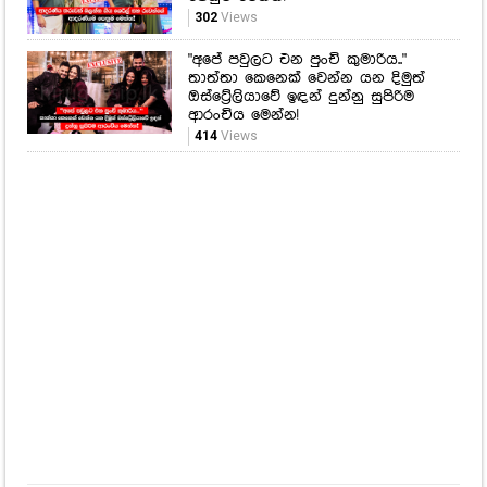
302
Views
"අපේ පවුලට එන පුංචි කුමාරිය.."
තාත්තා කෙනෙක් වෙන්න යන දිමුත්
ඔස්ට්‍රේලියාවේ ඉඳන් දුන්නු සුපිරිම
ආරංචිය මෙන්න!
414
Views