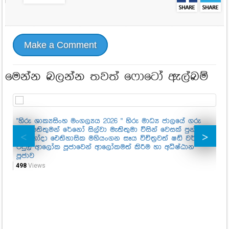
Make a Comment
මෙන්න බලන්න තවත් ෆොටෝ ඇල්බම්
"හිරු ශාක්‍යසිංහ මංගල්‍යය 2026 " හිරු මාධ්‍ය ජාලයේ ගරු
"හ
සභාපතිතුමන් රේනෝ සිල්වා මැතිතුමා විසින් වෙසක් පුන්
සභ
පොහෝදා ඓතිහාසික මහියංගන සෑය විචිත්‍රවත් ෂඩ් වර්ණ
පො
විදුලි ආලෝක පූජාවෙන් ආලෝකමත් කිරීම හා අධිෂ්ඨාන
වි
පූජාව
පූ
498
Views
65