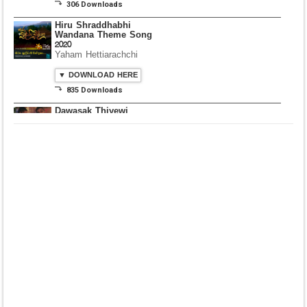
⤵ 306 Downloads
Hiru Shraddhabhi
Wandana Theme Song
2020
Yaham Hettiarachchi
▼ DOWNLOAD HERE
⤵ 835 Downloads
Dawasak Thiyewi
Rana with AURA
▼ DOWNLOAD HERE
⤵ 586 Downloads
Lowama Ekalu Kala
Deshayak
Fredy Alex Silva
▼ DOWNLOAD HERE
⤵ 1,501 Downloads
Gedarata Wela Inna
Seeduwwa Sakura
▼ DOWNLOAD HERE
⤵ 1,309 Downloads