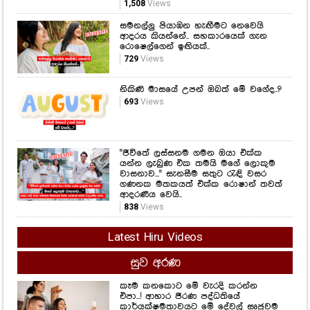
1,508
Views
සමනල්ලු පියාඹන හැඟීමට නෙවෙයි
ආදරය කියන්නේ.. සහකාරයෙක් ගැන
රොෂෙල්ගෙන් ඉඟියක්..
729
Views
නිකිණි මාසයේ උපන් ඔබත් මේ වගේද..?
693
Views
"ජීවිතේ ලස්සනම ගමන ඔයා එක්ක
යන්න ලැබුණ එක තමයි මගේ ලොකුම
වාසනාව..." සැනසීම සතුට රැඳි වසර
ගණනක මතකයත් එක්ක රොෂාන් තවත්
ආදරණීය වෙයි..
838
Views
Latest Hiru Videos
සුව අරණ
කෑම කනකොට මේ වැරදි කරන්න
එපා...! ආහාර ජීරණ පද්ධතියේ
කාර්යක්ෂමතාවයට මේ දේවල් සෘජුවම