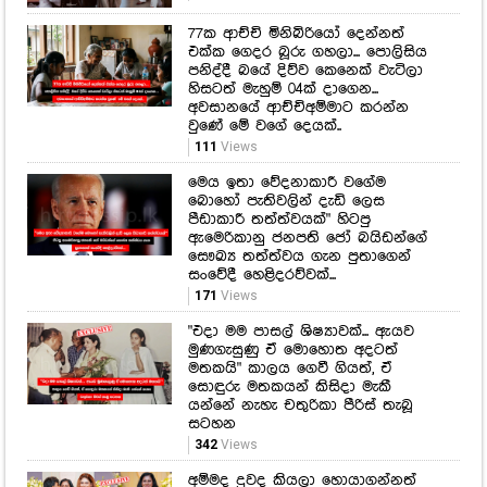
77ක ආච්චි මිනිබිරියෝ දෙන්නත්
එක්ක ගෙදර බූරු ගහලා... පොලිසිය
පනිද්දී බයේ දිව්ව කෙනෙක් වැටිලා
හිසටත් මැහුම් 04ක් දාගෙන...
අවසානයේ ආච්චිඅම්මාට කරන්න
වුණේ මේ වගේ දෙයක්..
111
Views
මෙය ඉතා වේදනාකාරී වගේම
බොහෝ පැතිවලින් දැඩි ලෙස
පීඩාකාරී තත්ත්වයක්" හිටපු
ඇමෙරිකානු ජනපති ජෝ බයිඩන්ගේ
සෞඛ්‍ය තත්ත්වය ගැන පුතාගෙන්
සංවේදී හෙළිදරව්වක්...
171
Views
"එදා මම පාසල් ශිෂ්‍යාවක්... ඇයව
මුණගැසුණු ඒ මොහොත අදටත්
මතකයි" කාලය ගෙවී ගියත්, ඒ
සොඳුරු මතකයන් කිසිදා මැකී
යන්නේ නැහැ චතුරිකා පීරිස් තැබූ
සටහන
342
Views
අම්මද දුවද කියලා හොයාගන්නත්