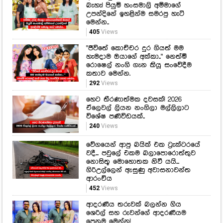
බැහැ! පියුමි හංසමාලි අම්මාගේ
උපන්දිනේ ඉහළින්ම සමරපු හැටි
මෙන්න..
405
Views
"ජීවිතේ කොච්චර දුර ගියත් මම
හැමදාම ඔයාගේ අක්කා.." නෙත්මි
රොෂෙල් නංගි ගැන කියූ සංවේදීම
කතාව මෙන්න.
292
Views
හෙට තීරණාත්මක දවසක්! 2026
ඒලෙවල් ලියන නංගිලා මල්ලිලාට
විශේෂ පණිවිඩයක්..
240
Views
වේගයෙන් ආපු බයික් එක ට්‍රැක්ටරයේ
වදී... පවුලේ එකම බලාපොරොත්තුව
නොසිතූ මොහොතක නිවී යයි...
ගිරිඋල්ලෙන් ඇසුණු අවාසනාවන්ත
ආරංචිය
452
Views
ආදරණීය තරුවක් බලන්න ගිය
ශෙරිල් සහ රුවන්ගේ ආදරණීයම
පෙනුම මෙන්න!