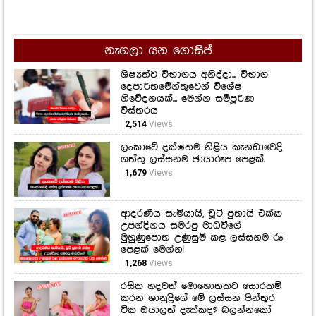
නැගලා යන ගොසිප්
ශිෂ්‍යත්ව විභාගය අනිද්දා... විභාග
දෙපාර්තමේන්තුවෙන් විශේෂ
නිවේදනයක්... මෙන්න සම්පූර්ණ
විස්තරය
2,514
Views
ලංකාවේ දක්ෂතම නිළිය කැනඩාවෙදි
ගත්තු ලස්සනම ඡායාරූප පෙළක්.
1,679
Views
ආදරණීය සැමියායි, චූටි පුතායි එක්ක
උපන්දිනය සමරපු මාධවීගේ
මුහුණුපොත උණුසුම් කළ ලස්සනම රූ
පෙළක් මෙන්න!
1,268
Views
රසික හදවත් මොහොතකට සොරකම්
කරන ශානුද්‍රිගේ මේ ලස්සන පින්තූර
ටික ඔයාලත් දැක්කද? බලන්නකෝ