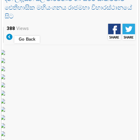
ඓතිහාසික මහියංගනය රාජමහා විහාරස්ථානයේ
සිට
388
Views
Go Back