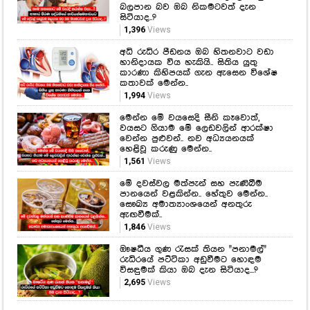
බලපාන බව ඔබ නිකමටවත් දැන
සිටියාද..?
1,396
Views
අධි රුධිර පීඩනය ඔබ හිතනවාට වඩා
හානිදායක විය හැකියි.. සිතිය යුතු
කාරණා කිහිපයක් ගැන ඇසෙන විශේෂ
කතාවක් මෙන්න..
1,994
Views
මෙන්න මේ වයසෙදි සීනි කෑවොත්,
වයසට ගියාම මේ ලෙඩවලින් ආරක්ෂා
වෙන්න පුළුවන්.. නව අධ්‍යයනයක්
හෙළිවූ කරුණු මෙන්න..
1,561
Views
මේ දවස්වල මත්පැන් සහ පැණිබීම
පානයෙන් වළකින්න.. හේතුව මෙන්න..
සෞඛ්‍ය අමාත්‍යාංශයෙන් අනතුරු
ඇඟවීමක්..
1,846
Views
ඖෂධීය ගුණ රැසක් තියන "පනාමල්"
රුධිරයේ පට්ටිකා අඩුවීමට හොඳම
විසඳුමක් කියා ඔබ දැන සිටියාද...?
2,695
Views