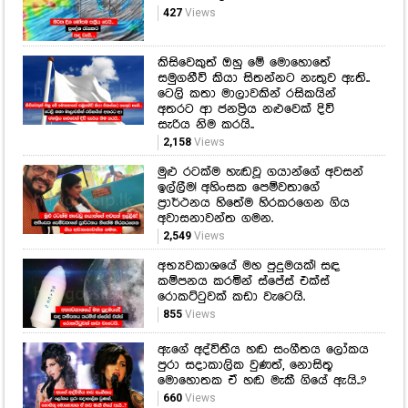
427
Views
කිසිවෙකුත් ඔහු මේ මොහොතේ
සමුගනීවි කියා සිතන්නට නැතුව ඇති..
ටෙලි කතා මාලාවකින් රසිකයින්
අතරට ආ ජනප්‍රිය නළුවෙක් දිවි
සැරිය නිම කරයි..
2,158
Views
මුළු රටක්ම හැඬවූ ගයාන්ගේ අවසන්
ඉල්ලීම! අහිංසක පෙම්වතාගේ
ප්‍රාර්ථනය හිතේම හිරකරගෙන ගිය
අවාසනාවන්ත ගමන.
2,549
Views
අභ්‍යවකාශයේ මහ පුදුමයක්! සඳ
කම්පනය කරමින් ස්පේස් එක්ස්
රොකට්ටුවක් කඩා වැටෙයි.
855
Views
ඇගේ අද්විතීය හඬ සංගීතය ලෝකය
පුරා සදාකාලික වුණත්, නොසිතූ
මොහොතක ඒ හඬ මැකී ගියේ ඇයි..?
660
Views