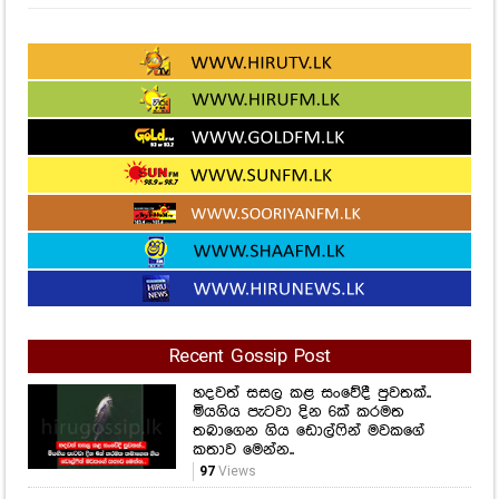
Recent Gossip Post
හදවත් සසල කළ සංවේදී පුවතක්..
මියගිය පැටවා දින 6ක් කරමත
තබාගෙන ගිය ඩොල්ෆින් මවකගේ
කතාව මෙන්න..
97
Views