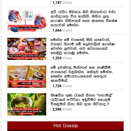
1,187
Views
අධි රුධිර පීඩනය ඔබ හිතනවාට වඩා
හානිදායක විය හැකියි.. සිතිය යුතු
කාරණා කිහිපයක් ගැන ඇසෙන විශේෂ
කතාවක් මෙන්න..
1,664
Views
මෙන්න මේ වයසෙදි සීනි කෑවොත්,
වයසට ගියාම මේ ලෙඩවලින් ආරක්ෂා
වෙන්න පුළුවන්.. නව අධ්‍යයනයක්
හෙළිවූ කරුණු මෙන්න..
1,359
Views
මේ දවස්වල මත්පැන් සහ පැණිබීම
පානයෙන් වළකින්න.. හේතුව මෙන්න..
සෞඛ්‍ය අමාත්‍යාංශයෙන් අනතුරු
ඇඟවීමක්..
1,726
Views
ඖෂධීය ගුණ රැසක් තියන "පනාමල්"
රුධිරයේ පට්ටිකා අඩුවීමට හොඳම
විසඳුමක් කියා ඔබ දැන සිටියාද...?
2,586
Views
Hot Gossip