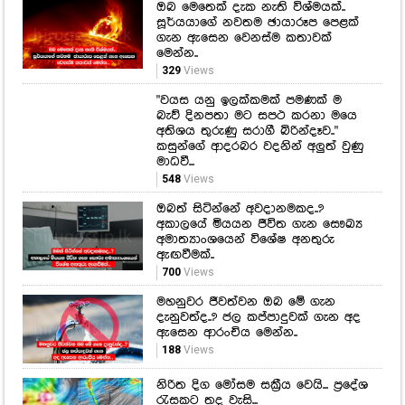
ඔබ මෙතෙක් දැක නැති විශ්මයක්..
සූර්යයාගේ නවතම ඡායාරූප පෙළක්
ගැන ඇසෙන වෙනස්ම කතාවක්
මෙන්න..
329
Views
"වයස යනු ඉලක්කමක් පමණක් ම
බැව් දිනපතා මට සපථ කරනා මයෙ
අතිශය තුරුණු සරාගී බිරින්දෑව.."
කසුන්ගේ ආදරබර වදනින් අලුත් වුණු
මාධවී...
548
Views
ඔබත් සිටින්නේ අවදානමකද..?
අකාලයේ මියයන ජීවිත ගැන සෞඛ්‍ය
අමාත්‍යාංශයෙන් විශේෂ අනතුරු
ඇඟවීමක්..
700
Views
මහනුවර ජීවත්වන ඔබ මේ ගැන
දැනුවත්ද..? ජල කප්පාදුවක් ගැන අද
ඇසෙන ආරංචිය මෙන්න..
188
Views
නිරිත දිග මෝසම සක්‍රීය වෙයි... ප්‍රදේශ
රැසකට තද වැසි...