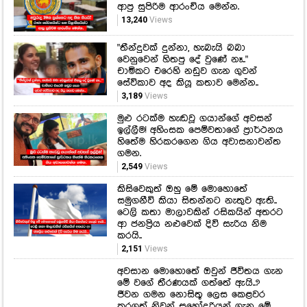
ආපු සුපිරිම ආරංචිය මෙන්න.
13,240
Views
"තීන්දුවක් දුන්නා, හැබැයි බබා
වෙනුවෙන් හිතපු දේ වුණේ නෑ.."
චාමිකට එරෙහි නඩුව ගැන ගුවන්
සේවිකාව අද කියූ කතාව මෙන්න..
3,189
Views
මුළු රටක්ම හැඬවූ ගයාන්ගේ අවසන්
ඉල්ලීම! අහිංසක පෙම්වතාගේ ප්‍රාර්ථනය
හිතේම හිරකරගෙන ගිය අවාසනාවන්ත
ගමන.
2,549
Views
කිසිවෙකුත් ඔහු මේ මොහොතේ
සමුගනීවි කියා සිතන්නට නැතුව ඇති..
ටෙලි කතා මාලාවකින් රසිකයින් අතරට
ආ ජනප්‍රිය නළුවෙක් දිවි සැරිය නිම
කරයි..
2,151
Views
අවසාන මොහොතේ ඔවුන් ජීවිතය ගැන
මේ වගේ තීරණයක් ගත්තේ ඇයි..?
ජීවන ගමන නොසිතූ ලෙස කෙළවර
කරගත් නිවුන් සහෝදරියන් ගැන මේ