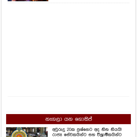
නැගලා යන ගොසිප්
අවුරුදු 20ක ප්‍රශ්නෙට අද තිත තියයි!
රාජ්‍ය සේවකයින්ට සහ විශ්‍රාමිකයින්ට