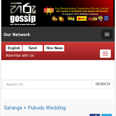
Our Network
English
Tamil
Hiru News
Toggl
Advertise with Us
naviga
SEARCH
Saranga + Pubudu Wedding