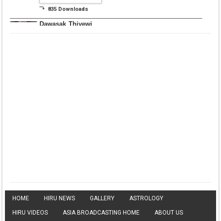
⤵ 835 Downloads
Dawasak Thiyewi
Rana with AURA
▼ DOWNLOAD HERE
⤵ 586 Downloads
Lowama Ekalu Kala
Deshayak
Fredy Alex Silva
▼ DOWNLOAD HERE
⤵ 1,501 Downloads
Gedarata Wela Inna
Seeduwwa Sakura
▼ DOWNLOAD HERE
⤵ 1,309 Downloads
Hemin Sare Aa
Sulangak
Sanka Dineth
HOME
HIRU NEWS
GALLERY
ASTROLOGY
▼ DOWNLOAD HERE
HIRU VIDEOS
ASIA BROADCASTING HOME
ABOUT US
⤵ 2,116 Downloads