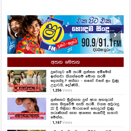
❮
❯
අතන මෙතන
දුවෙකුට මේ තරම් ලස්සන අම්මෙක්
ඉන්නවා කියන්නෙම මොන තරම්
දෙයක්ද..? අක්කා - නගෝ වගේ ළං වුණු
උදාරියි, දෝණියි...
1,256
Views
ලස්සනට මුල්තැන දුන් ඇය අනතුරක්
ගැන සිතුවේම නැති තරම්.. වයස අවුරුදු
22 දී පිළිකා මාරයාගේ ගොදුරක් වුණු
තරුණියක් ගැන ඇසෙන සංවේදී කතාව
මෙන්න...
1,167
Views