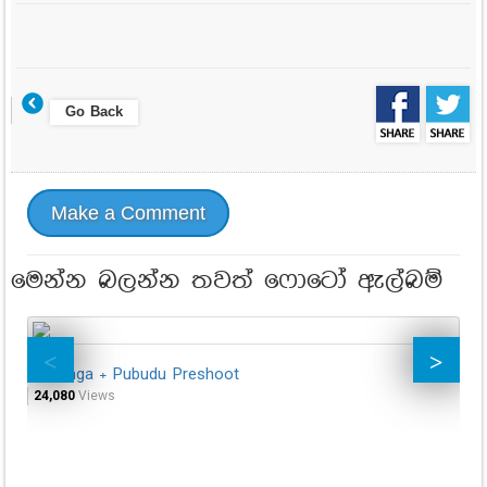
Go Back
Make a Comment
මෙන්න බලන්න තවත් ෆොටෝ ඇල්බම්
Saranga + Pubudu Preshoot
St
24,080
Views
65,