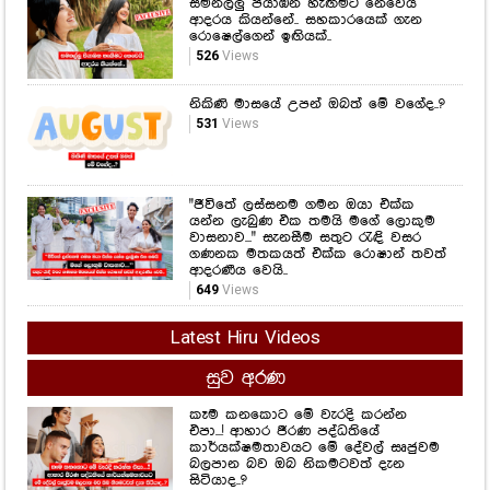
සමනල්ලු පියාඹන හැඟීමට නෙවෙයි
ආදරය කියන්නේ.. සහකාරයෙක් ගැන
රොෂෙල්ගෙන් ඉඟියක්..
526
Views
නිකිණි මාසයේ උපන් ඔබත් මේ වගේද..?
531
Views
"ජීවිතේ ලස්සනම ගමන ඔයා එක්ක
යන්න ලැබුණ එක තමයි මගේ ලොකුම
වාසනාව..." සැනසීම සතුට රැඳි වසර
ගණනක මතකයත් එක්ක රොෂාන් තවත්
ආදරණීය වෙයි..
649
Views
Latest Hiru Videos
සුව අරණ
කෑම කනකොට මේ වැරදි කරන්න
එපා...! ආහාර ජීරණ පද්ධතියේ
කාර්යක්ෂමතාවයට මේ දේවල් සෘජුවම
බලපාන බව ඔබ නිකමටවත් දැන
සිටියාද..?