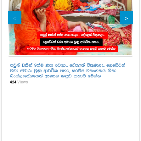
පවුල් 10කින් 9ක්ම ණය වෙලා... දේපළත් විකුණලා.. ලෙඩේටත්
ඔහ
වඩා අමාරු වුණු ආර්ථික පහර, සරම්ප වසංගතය නිසා
සන
බංග්ලාදේශයෙන් ඇසෙන කඳුළු කතාව මෙන්න
දි
424
Views
95