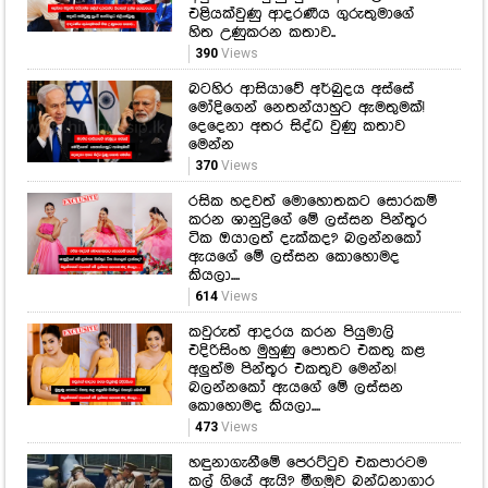
එළියක්වුණු ආදරණීය ගුරුතුමාගේ
හිත උණුකරන කතාව..
390
Views
බටහිර ආසියාවේ අර්බුදය අස්සේ
මෝදිගෙන් නෙතන්යාහුට ඇමතුමක්!
දෙදෙනා අතර සිද්ධ වුණු කතාව
මෙන්න
370
Views
රසික හදවත් මොහොතකට සොරකම්
කරන ශානුද්‍රිගේ මේ ලස්සන පින්තූර
ටික ඔයාලත් දැක්කද? බලන්නකෝ
ඇයගේ මේ ලස්සන කොහොමද
කියලා....
614
Views
කවුරුත් ආදරය කරන පියුමාලි
එදිරිසිංහ මුහුණු පොතට එකතු කළ
අලුත්ම පින්තූර එකතුව මෙන්න!
බලන්නකෝ ඇයගේ මේ ලස්සන
කොහොමද කියලා....
473
Views
හඳුනාගැනීමේ පෙරට්ටුව එකපාරටම
කල් ගියේ ඇයි? මීගමුව බන්ධනාගාර