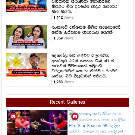
ව්‍යාපාරික තරුණයා මනාලියගේ
නිවසට ගිය දවසේම ආදර කතාවට
තිත තියයි..
1,442
Views
ලංකාවේ දක්ෂතම නිළිය කැනඩාවෙදි
ගත්තු ලස්සනම ඡායාරූප පෙළක්.
1,369
Views
දෙනෝදාහක් සජීවීව බලාසිටින
අතරතුර රටක් හඳුනන ටික් ටොක්
තරුවක් ජීවිතයෙන් සමුගනී..
වරදකරුවන් සොයා නීතිමය පියවර
ගන්නා බව බලධාරීන් පවසයි..
1,283
Views
Recent Galleries