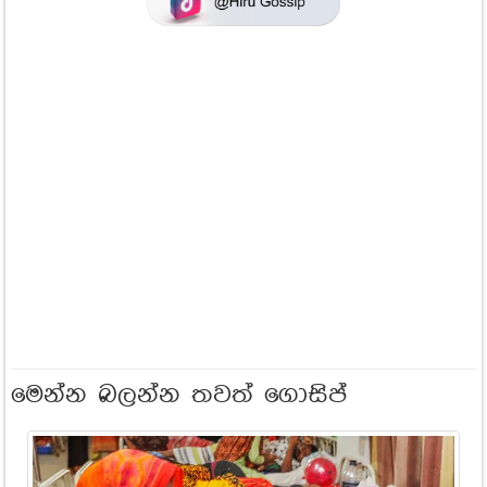
මෙන්න බලන්න තවත් ගොසිප්