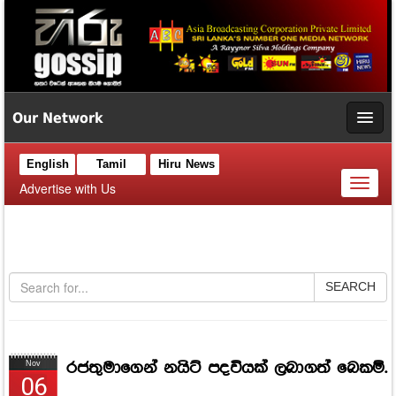
Our Network
English
Tamil
Hiru News
Toggl
Advertise with Us
naviga
SEARCH
රජතුමාගෙන් නයිට් පදවියක් ලබාගත් බෙකම්.
Nov
06