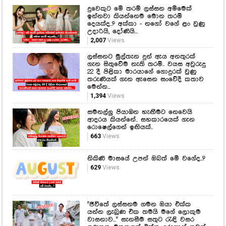
දුවෙකුට මේ තරම් ලස්සන අම්මෙක්
ඉන්නවා කියන්නෙම මොන තරම්
දෙයක්ද..? අක්කා - නගෝ වගේ ළං වුණු
උදාරියි, දෝණියි...
2,007
Views
ලස්සනට මුල්තැන දුන් ඇය අනතුරක්
ගැන සිතුවේම නැති තරම්.. වයස අවුරුදු
22 දී පිළිකා මාරයාගේ ගොදුරක් වුණු
තරුණියක් ගැන ඇසෙන සංවේදී කතාව
මෙන්න...
1,394
Views
සමනල්ලු පියාඹන හැඟීමට නෙවෙයි
ආදරය කියන්නේ.. සහකාරයෙක් ගැන
රොෂෙල්ගෙන් ඉඟියක්..
663
Views
නිකිණි මාසයේ උපන් ඔබත් මේ වගේද..?
629
Views
"ජීවිතේ ලස්සනම ගමන ඔයා එක්ක
යන්න ලැබුණ එක තමයි මගේ ලොකුම
වාසනාව..." සැනසීම සතුට රැඳි වසර