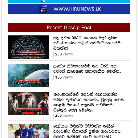
Recent Gossip Post
අද දවස ඔබට කොහොමද? දවස
පටන් ගන්න කලින් අනිවාර්යයෙන්ම
බලන්න!
250
Views
ප්‍රදේශ කිහිපයකටම තද වැසි. අද
දවසේ කාලගුණ අනාවැකිය මෙන්න...
135
Views
තරුණියන්ගේ හදවත් සොරාගත්ත
සිහින කුමාරයා සාරංග.... මුහුණු පොත
කැළඹූ ඔහුගේ අලුත්ම කඩවසම්
පින්තූර පෙළ මෙන්න..
422
Views
ලෝකය ඔවුන්ව වට්ටන්න කලින්
දරුවන්ට පියාපත් දුන්න ගුරුවරයා..
අඳුරේ තනිවුණු පුංචි ඇස්වලට