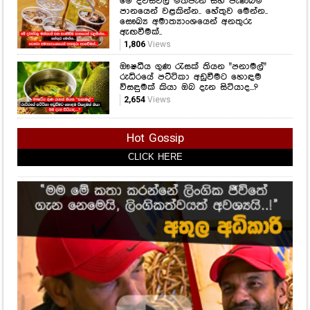
මේ දවස්වල මත්පැන් සහ පැණිබීම
පානයෙන් වළකින්න.. හේතුව මෙන්න..
සෞඛ්‍ය අමාත්‍යාංශයෙන් අනතුරු
ඇඟවීමක්..
1,806
Views
ඖෂධීය ගුණ රැසක් තියන "පනාමල්"
රුධිරයේ පට්ටිකා අඩුවීමට හොඳම
විසඳුමක් කියා ඔබ දැන සිටියාද...?
2,654
Views
Hot Gossip
CLICK HERE