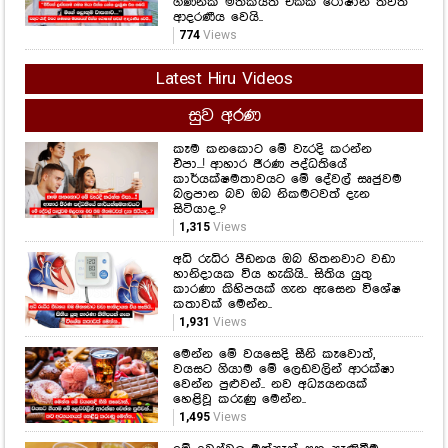
ගණනක මතකයත් එක්ක රොෂාන් තවත්
ආදරණීය වෙයි..
774
Views
Latest Hiru Videos
සුව අරණ
කෑම කනකොට මේ වැරදි කරන්න
එපා...! ආහාර ජීරණ පද්ධතියේ
කාර්යක්ෂමතාවයට මේ දේවල් සෘජුවම
බලපාන බව ඔබ නිකමටවත් දැන
සිටියාද..?
1,315
Views
අධි රුධිර පීඩනය ඔබ හිතනවාට වඩා
හානිදායක විය හැකියි.. සිතිය යුතු
කාරණා කිහිපයක් ගැන ඇසෙන විශේෂ
කතාවක් මෙන්න..
1,931
Views
මෙන්න මේ වයසෙදි සීනි කෑවොත්,
වයසට ගියාම මේ ලෙඩවලින් ආරක්ෂා
වෙන්න පුළුවන්.. නව අධ්‍යයනයක්
හෙළිවූ කරුණු මෙන්න..
1,495
Views