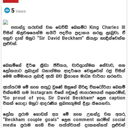
5
Views
පපාන්දු තරුවක් වන ඩෙවිඩ් බෙකම්ට King Charles III
විසින් නිලවශයෙන්ම නයිට් පදවිය ප්‍රදානය කරනු ලැබුවා. ඒ
අනුව දැන් ඔහුට “Sir David Beckham” කියලා හැඳින්වෙන්න
පුළුවන්.
බෙකම්ගේ දීර්ඝ ක්‍රීඩා ජීවිතය, චාරිත්‍රාත්මක සේවාව, සහ
ලෝකයාට ලබාදුන් ධනාත්මක ආදර්ශය වෙනුවෙන් රජු විසින්
මෙම සම්මානය ලබාදී ඇති බව බ්‍රිතාන්‍ය මාධ්‍ය වාර්තා කරනවා.
ඇත්තටම මේ ගැන සතුටු වුණේ ඔහුගේ බිරිඳ විකටෝරියා බෙකම්
එක්කමයි තම Instagram එකේ පවුලේ ඡායාරූපයක් පළකරමින්,
"So proud of you, Sir David Beckham" ලෙස caption
එකක් යොදා ඔහුට ආදරණීය සුබපැතුමක් දීලා තියෙනවා.
ලෝක පුරාම ගොඩක් අය මේ ගැන උනන්දු වන අතර,
“Beckham couple goals” ලෙස comment කරමින් social
media පුරාම නැගී එන තත්ත්වයක් දැකගන්නත් පුළුවන්