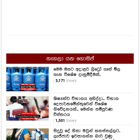
නැගලා යන ගොසිප්
මෙම මසට අදාළව ලිට්‍රෝ ගෑස් මිල
ගැන විශේෂ දැනුම්දීමක්..
3,171
Views
ශිෂ්‍යත්ව විභාගය අනිද්දා... විභාග
දෙපාර්තමේන්තුවෙන් විශේෂ
නිවේදනයක්... මෙන්න සම්පූර්ණ
විස්තරය
1,501
Views
සිදුවූ දේ නිසා ඔවුන් කනස්සල්ලට..
ලැජ්ජාව ඉවසාගන්න බැරි වුණු