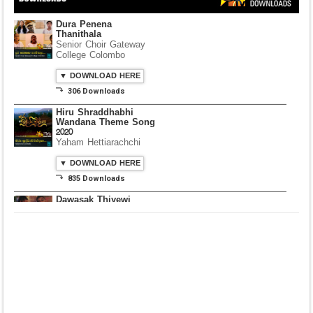
Dura Penena
Thanithala
Senior Choir Gateway
College Colombo
▼ DOWNLOAD HERE
⤵ 306 Downloads
Hiru Shraddhabhi
Wandana Theme Song
2020
Yaham Hettiarachchi
▼ DOWNLOAD HERE
⤵ 835 Downloads
Dawasak Thiyewi
Rana with AURA
▼ DOWNLOAD HERE
⤵ 586 Downloads
Lowama Ekalu Kala
Deshayak
Fredy Alex Silva
▼ DOWNLOAD HERE