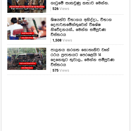
ගැටුමේ සැඟවුණු කතාව මෙන්න.
526
Views
ශිෂ්‍යත්ව විභාගය අනිද්දා... විභාග
දෙපාර්තමේන්තුවෙන් විශේෂ
නිවේදනයක්... මෙන්න සම්පූර්ණ
විස්තරය
1,508
Views
පාලනය කරගත නොහැකිව වෑන්
රථය ප්‍රපාතයට පෙරළෙයි! 14
දෙනෙකුට තුවාල... මෙන්න සම්පූර්ණ
විස්තරය
575
Views