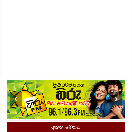
❮
❯
අතන මෙතන