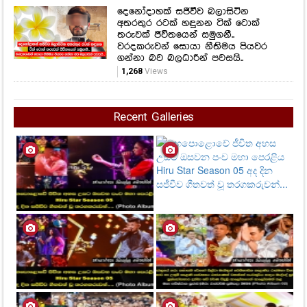
දෙනෝදාහක් සජීවීව බලාසිටින
අතරතුර රටක් හඳුනන ටික් ටොක්
තරුවක් ජීවිතයෙන් සමුගනී..
වරදකරුවන් සොයා නීතිමය පියවර
ගන්නා බව බලධාරීන් පවසයි..
1,268
Views
Recent Galleries