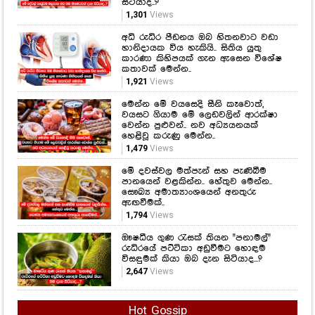
සිටියාද..?
1,301
Views
අධි රුධිර පීඩනය ඔබ හිතනවාට වඩා
හානිදායක විය හැකියි.. සිතිය යුතු
කාරණා කිහිපයක් ගැන ඇසෙන විශේෂ
කතාවක් මෙන්න..
1,921
Views
මෙන්න මේ වයසෙදි සීනි කෑවොත්,
වයසට ගියාම මේ ලෙඩවලින් ආරක්ෂා
වෙන්න පුළුවන්.. නව අධ්‍යයනයක්
හෙළිවූ කරුණු මෙන්න..
1,479
Views
මේ දවස්වල මත්පැන් සහ පැණිබීම
පානයෙන් වළකින්න.. හේතුව මෙන්න..
සෞඛ්‍ය අමාත්‍යාංශයෙන් අනතුරු
ඇඟවීමක්..
1,794
Views
ඖෂධීය ගුණ රැසක් තියන "පනාමල්"
රුධිරයේ පට්ටිකා අඩුවීමට හොඳම
විසඳුමක් කියා ඔබ දැන සිටියාද...?
2,647
Views
Hot Gossip