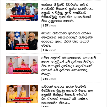
ලෝකය ඔවුන්ව වට්ටන්න කලින්
දරුවන්ට පියාපත් දුන්න ගුරුවරයා..
අඳුරේ තනිවුණු පුංචි ඇස්වලට
එළියක්වුණු ආදරණීය ගුරුතුමාගේ
හිත උණුකරන කතාව..
155
Views
බටහිර ආසියාවේ අර්බුදය අස්සේ
මෝදිගෙන් නෙතන්යාහුට ඇමතුමක්!
දෙදෙනා අතර සිද්ධ වුණු කතාව
මෙන්න
196
Views
රසික හදවත් මොහොතකට සොරකම්
කරන ශානුද්‍රිගේ මේ ලස්සන පින්තූර
ටික ඔයාලත් දැක්කද? බලන්නකෝ
ඇයගේ මේ ලස්සන කොහොමද
කියලා....
354
Views
කවුරුත් ආදරය කරන පියුමාලි
එදිරිසිංහ මුහුණු පොතට එකතු කළ
අලුත්ම පින්තූර එකතුව මෙන්න!
බලන්නකෝ ඇයගේ මේ ලස්සන
කොහොමද කියලා....