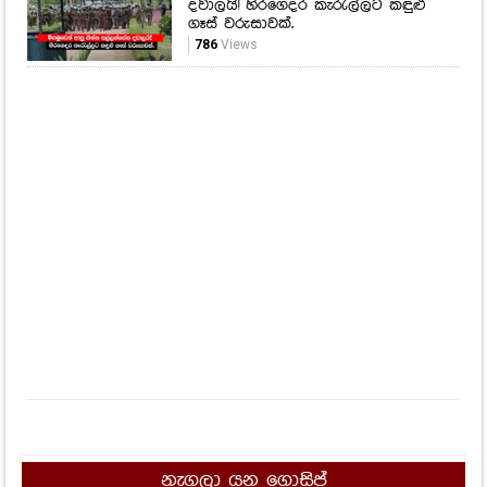
දවාලයි! හිරගෙදර කැරැල්ලට කඳුළු
ගෑස් වරුසාවක්.
786
Views
නැගලා යන ගොසිප්