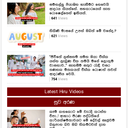
සමනල්ලු පියාඹන හැඟීමට නෙවෙයි
ආදරය කියන්නේ.. සහකාරයෙක් ගැන
රොෂෙල්ගෙන් ඉඟියක්..
641
Views
නිකිණි මාසයේ උපන් ඔබත් මේ වගේද..?
621
Views
"ජීවිතේ ලස්සනම ගමන ඔයා එක්ක
යන්න ලැබුණ එක තමයි මගේ ලොකුම
වාසනාව..." සැනසීම සතුට රැඳි වසර
ගණනක මතකයත් එක්ක රොෂාන් තවත්
ආදරණීය වෙයි..
754
Views
Latest Hiru Videos
සුව අරණ
කෑම කනකොට මේ වැරදි කරන්න
එපා...! ආහාර ජීරණ පද්ධතියේ
කාර්යක්ෂමතාවයට මේ දේවල් සෘජුවම
බලපාන බව ඔබ නිකමටවත් දැන