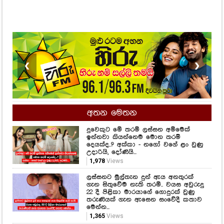
❮
❯
අතන මෙතන
දුවෙකුට මේ තරම් ලස්සන අම්මෙක්
ඉන්නවා කියන්නෙම මොන තරම්
දෙයක්ද..? අක්කා - නගෝ වගේ ළං වුණු
උදාරියි, දෝණියි...
1,978
Views
ලස්සනට මුල්තැන දුන් ඇය අනතුරක්
ගැන සිතුවේම නැති තරම්.. වයස අවුරුදු
22 දී පිළිකා මාරයාගේ ගොදුරක් වුණු
තරුණියක් ගැන ඇසෙන සංවේදී කතාව
මෙන්න...
1,365
Views