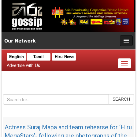
Our Network
English
Tamil
Hiru News
Toggl
Advertise with Us
naviga
SEARCH
Actress Suraj Mapa and team rehearse for ‘Hiru
MegaStars’- following are photographs of the