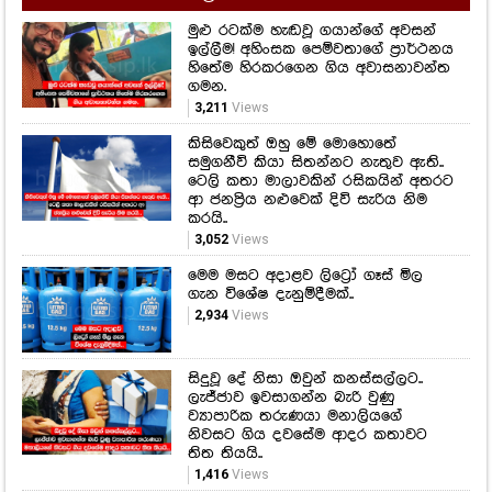
මුළු රටක්ම හැඬවූ ගයාන්ගේ අවසන්
ඉල්ලීම! අහිංසක පෙම්වතාගේ ප්‍රාර්ථනය
හිතේම හිරකරගෙන ගිය අවාසනාවන්ත
ගමන.
3,211
Views
කිසිවෙකුත් ඔහු මේ මොහොතේ
සමුගනීවි කියා සිතන්නට නැතුව ඇති..
ටෙලි කතා මාලාවකින් රසිකයින් අතරට
ආ ජනප්‍රිය නළුවෙක් දිවි සැරිය නිම
කරයි..
3,052
Views
මෙම මසට අදාළව ලිට්‍රෝ ගෑස් මිල
ගැන විශේෂ දැනුම්දීමක්..
2,934
Views
සිදුවූ දේ නිසා ඔවුන් කනස්සල්ලට..
ලැජ්ජාව ඉවසාගන්න බැරි වුණු
ව්‍යාපාරික තරුණයා මනාලියගේ
නිවසට ගිය දවසේම ආදර කතාවට
තිත තියයි..
1,416
Views