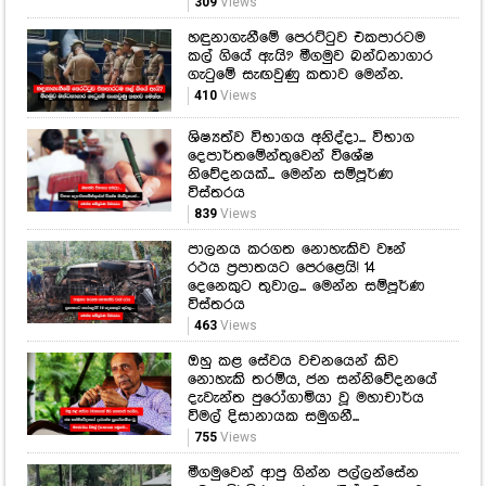
309
Views
හඳුනාගැනීමේ පෙරට්ටුව එකපාරටම
කල් ගියේ ඇයි? මීගමුව බන්ධනාගාර
ගැටුමේ සැඟවුණු කතාව මෙන්න.
410
Views
ශිෂ්‍යත්ව විභාගය අනිද්දා... විභාග
දෙපාර්තමේන්තුවෙන් විශේෂ
නිවේදනයක්... මෙන්න සම්පූර්ණ
විස්තරය
839
Views
පාලනය කරගත නොහැකිව වෑන්
රථය ප්‍රපාතයට පෙරළෙයි! 14
දෙනෙකුට තුවාල... මෙන්න සම්පූර්ණ
විස්තරය
463
Views
ඔහු කළ සේවය වචනයෙන් කිව
නොහැකි තරම්ය, ජන සන්නිවේදනයේ
දැවැන්ත පුරෝගාමියා වූ මහාචාර්ය
විමල් දිසානායක සමුගනී...
755
Views
මීගමුවෙන් ආපු ගින්න පල්ලන්සේන