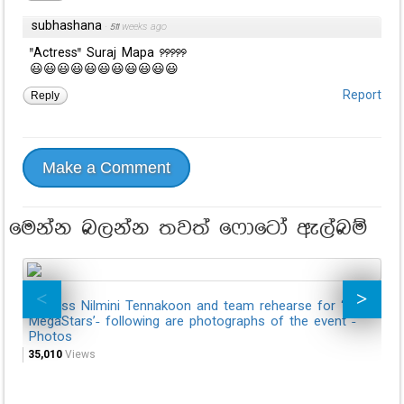
subhashana
·
511 weeks ago
"Actress" Suraj Mapa ?????
😃😃😃😃😃😃😃😃😃😃😃
Reply
Report
Make a Comment
මෙන්න බලන්න තවත් ෆොටෝ ඇල්බම්
Actress Nilmini Tennakoon and team rehearse for ‘Hiru
Ac
MegaStars’- following are photographs of the event -
Me
Photos
Ph
35,010
Views
45,