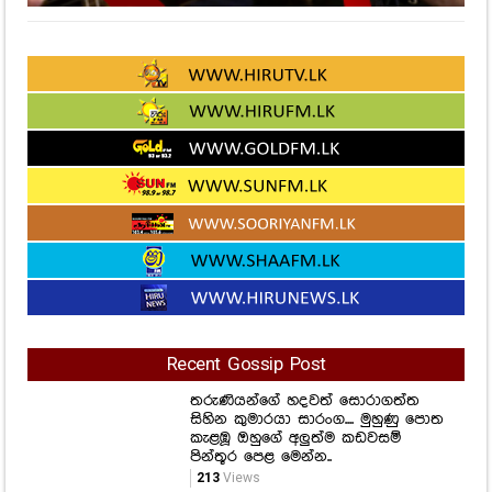
Recent Gossip Post
තරුණියන්ගේ හදවත් සොරාගත්ත
සිහින කුමාරයා සාරංග.... මුහුණු පොත
කැළඹූ ඔහුගේ අලුත්ම කඩවසම්
පින්තූර පෙළ මෙන්න..
213
Views