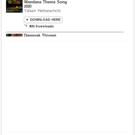
Wandana Theme Song
2020
Yaham Hettiarachchi
▼ DOWNLOAD HERE
⤵ 835 Downloads
Dawasak Thiyewi
Rana with AURA
▼ DOWNLOAD HERE
⤵ 586 Downloads
Lowama Ekalu Kala
Deshayak
Fredy Alex Silva
▼ DOWNLOAD HERE
⤵ 1,501 Downloads
Gedarata Wela Inna
Seeduwwa Sakura
▼ DOWNLOAD HERE
⤵ 1,309 Downloads
Hemin Sare Aa
Sulangak