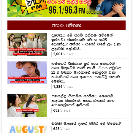
අතන මෙතන
දුවෙකුට මේ තරම් ලස්සන අම්මෙක්
ඉන්නවා කියන්නෙම මොන තරම්
දෙයක්ද..? අක්කා - නගෝ වගේ ළං වුණු
උදාරියි, දෝණියි...
2,001
Views
ලස්සනට මුල්තැන දුන් ඇය අනතුරක්
ගැන සිතුවේම නැති තරම්.. වයස අවුරුදු
22 දී පිළිකා මාරයාගේ ගොදුරක් වුණු
තරුණියක් ගැන ඇසෙන සංවේදී කතාව
මෙන්න...
1,386
Views
සමනල්ලු පියාඹන හැඟීමට නෙවෙයි
ආදරය කියන්නේ.. සහකාරයෙක් ගැන
රොෂෙල්ගෙන් ඉඟියක්..
652
Views
නිකිණි මාසයේ උපන් ඔබත් මේ වගේද..?
628
Views