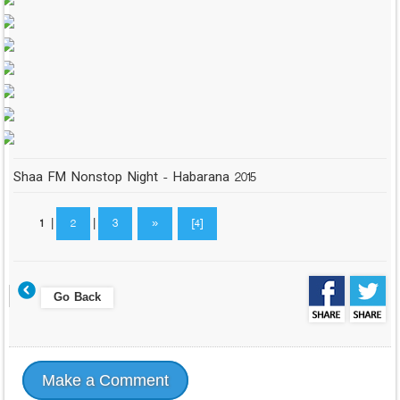
Shaa FM Nonstop Night - Habarana 2015
1
|
2
|
3
»
[4]
Go Back
Make a Comment