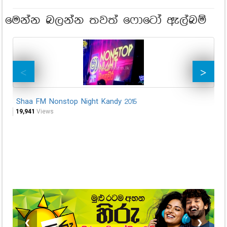
මෙන්න බලන්න තවත් ෆොටෝ ඇල්බම්
Shaa FM Nonstop Night Kandy 2015
Sh
19,941
Views
24,
❮
❯