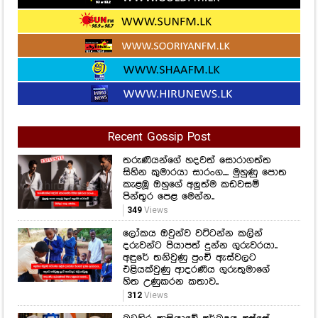
Recent Gossip Post
තරුණියන්ගේ හදවත් සොරාගත්ත
සිහින කුමාරයා සාරංග.... මුහුණු පොත
කැළඹූ ඔහුගේ අලුත්ම කඩවසම්
පින්තූර පෙළ මෙන්න..
349
Views
ලෝකය ඔවුන්ව වට්ටන්න කලින්
දරුවන්ට පියාපත් දුන්න ගුරුවරයා..
අඳුරේ තනිවුණු පුංචි ඇස්වලට
එළියක්වුණු ආදරණීය ගුරුතුමාගේ
හිත උණුකරන කතාව..
312
Views