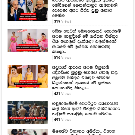
බටහිර ආසියාවේ අර්බුදය අස්සේ
මෝදිගෙන් නෙතන්යාහුට ඇමතුමක්!
දෙදෙනා අතර සිද්ධ වුණු කතාව
මෙන්න
319
Views
රසික හදවත් මොහොතකට සොරකම්
කරන ශානුද්‍රිගේ මේ ලස්සන පින්තූර
ටික ඔයාලත් දැක්කද? බලන්නකෝ
ඇයගේ මේ ලස්සන කොහොමද
කියලා....
516
Views
කවුරුත් ආදරය කරන පියුමාලි
එදිරිසිංහ මුහුණු පොතට එකතු කළ
අලුත්ම පින්තූර එකතුව මෙන්න!
බලන්නකෝ ඇයගේ මේ ලස්සන
කොහොමද කියලා....
421
Views
හඳුනාගැනීමේ පෙරට්ටුව එකපාරටම
කල් ගියේ ඇයි? මීගමුව බන්ධනාගාර
ගැටුමේ සැඟවුණු කතාව මෙන්න.
491
Views
ශිෂ්‍යත්ව විභාගය අනිද්දා... විභාග