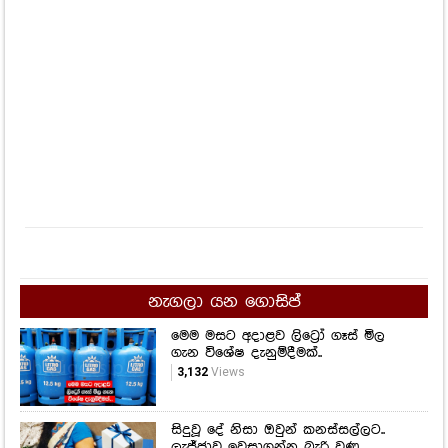
නැගලා යන ගොසිප්
මෙම මසට අදාළව ලිට්‍රෝ ගෑස් මිල
ගැන විශේෂ දැනුම්දීමක්..
3,132
Views
සිදුවූ දේ නිසා ඔවුන් කනස්සල්ලට..
ලැජ්ජාව ඉවසාගන්න බැරි වුණු