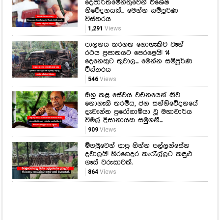
දෙපාර්තමේන්තුවෙන් විශේෂ
නිවේදනයක්... මෙන්න සම්පූර්ණ
විස්තරය
1,291
Views
පාලනය කරගත නොහැකිව වෑන්
රථය ප්‍රපාතයට පෙරළෙයි! 14
දෙනෙකුට තුවාල... මෙන්න සම්පූර්ණ
විස්තරය
546
Views
ඔහු කළ සේවය වචනයෙන් කිව
නොහැකි තරම්ය, ජන සන්නිවේදනයේ
දැවැන්ත පුරෝගාමියා වූ මහාචාර්ය
විමල් දිසානායක සමුගනී...
909
Views
මීගමුවෙන් ආපු ගින්න පල්ලන්සේන
දවාලයි! හිරගෙදර කැරැල්ලට කඳුළු
ගෑස් වරුසාවක්.
864
Views