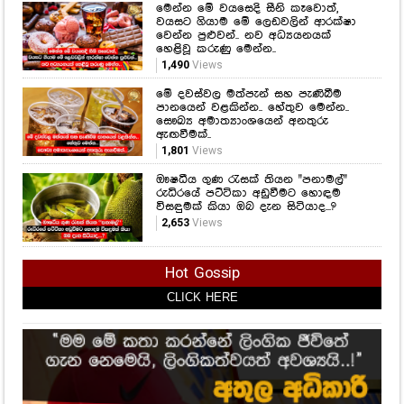
මෙන්න මේ වයසෙදි සීනි කෑවොත්,
වයසට ගියාම මේ ලෙඩවලින් ආරක්ෂා
වෙන්න පුළුවන්.. නව අධ්‍යයනයක්
හෙළිවූ කරුණු මෙන්න..
1,490
Views
මේ දවස්වල මත්පැන් සහ පැණිබීම
පානයෙන් වළකින්න.. හේතුව මෙන්න..
සෞඛ්‍ය අමාත්‍යාංශයෙන් අනතුරු
ඇඟවීමක්..
1,801
Views
ඖෂධීය ගුණ රැසක් තියන "පනාමල්"
රුධිරයේ පට්ටිකා අඩුවීමට හොඳම
විසඳුමක් කියා ඔබ දැන සිටියාද...?
2,653
Views
Hot Gossip
CLICK HERE