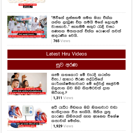
"ජීවිතේ ලස්සනම ගමන ඔයා එක්ක
යන්න ලැබුණ එක තමයි මගේ ලොකුම
වාසනාව..." සැනසීම සතුට රැඳි වසර
ගණනක මතකයත් එක්ක රොෂාන් තවත්
ආදරණීය වෙයි..
765
Views
Latest Hiru Videos
සුව අරණ
කෑම කනකොට මේ වැරදි කරන්න
එපා...! ආහාර ජීරණ පද්ධතියේ
කාර්යක්ෂමතාවයට මේ දේවල් සෘජුවම
බලපාන බව ඔබ නිකමටවත් දැන
සිටියාද..?
1,311
Views
අධි රුධිර පීඩනය ඔබ හිතනවාට වඩා
හානිදායක විය හැකියි.. සිතිය යුතු
කාරණා කිහිපයක් ගැන ඇසෙන විශේෂ
කතාවක් මෙන්න..
1,929
Views