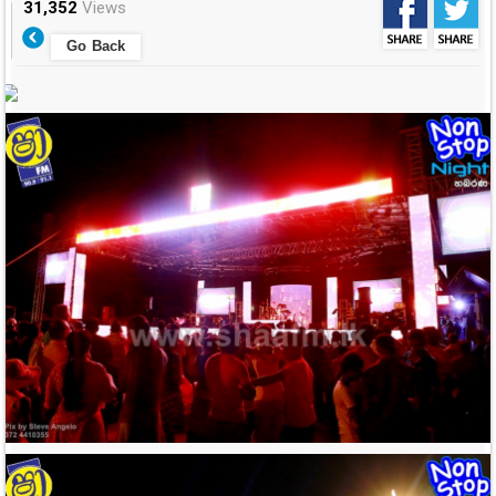
31,352
Views
Go Back