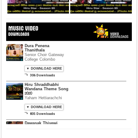
Dura Penena
Thanithala
Senior Choir Gateway
College Colombo
▼ DOWNLOAD HERE
⤵ 306 Downloads
Hiru Shraddhabhi
Wandana Theme Song
2020
Yaham Hettiarachchi
▼ DOWNLOAD HERE
⤵ 835 Downloads
Dawasak Thiyewi
Rana with AURA
▼ DOWNLOAD HERE