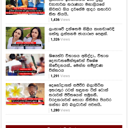
ව්‍යාපාරික තරුණයා මනාලියගේ
නිවසට ගිය දවසේම ආදර කතාවට
තිත තියයි..
1,436
Views
ලංකාවේ දක්ෂතම නිළිය කැනඩාවෙදි
ගත්තු ලස්සනම ඡායාරූප පෙළක්.
1,326
Views
ශිෂ්‍යත්ව විභාගය අනිද්දා... විභාග
දෙපාර්තමේන්තුවෙන් විශේෂ
නිවේදනයක්... මෙන්න සම්පූර්ණ
විස්තරය
1,291
Views
දෙනෝදාහක් සජීවීව බලාසිටින
අතරතුර රටක් හඳුනන ටික් ටොක්
තරුවක් ජීවිතයෙන් සමුගනී..
වරදකරුවන් සොයා නීතිමය පියවර
ගන්නා බව බලධාරීන් පවසයි..
1,280
Views