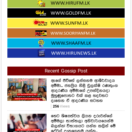
Recent Gossip Post
ඇගේ ජීවිතේ ලස්සනම ආශීර්වාදය
අම්මා... ජනප්‍රිය නිළි චූලක්ෂි රණතුංග
ආදරණීය අම්මාගේ උපන්දිනයදා
මුහුණුපොතට එක් කළ හදවතට
දැනෙන ඒ ආදරණිය සටහන
256
Views
හෙට ශිෂ්‍යත්වය ලියන දරුවන්ගේ
අම්මලා තාත්තලා අනිවාර්යයෙන්ම
බලන්න! විභාගයට යන්න කලින් මේ
දේවල් දැනගෙනම යන්න...