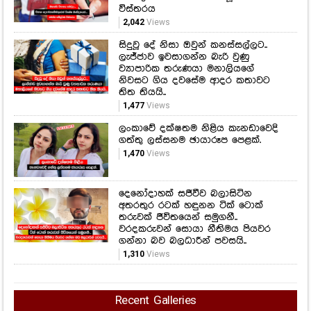
විස්තරය
2,042
Views
සිදුවූ දේ නිසා ඔවුන් කනස්සල්ලට..
ලැජ්ජාව ඉවසාගන්න බැරි වුණු
ව්‍යාපාරික තරුණයා මනාලියගේ
නිවසට ගිය දවසේම ආදර කතාවට
තිත තියයි..
1,477
Views
ලංකාවේ දක්ෂතම නිළිය කැනඩාවෙදි
ගත්තු ලස්සනම ඡායාරූප පෙළක්.
1,470
Views
දෙනෝදාහක් සජීවීව බලාසිටින
අතරතුර රටක් හඳුනන ටික් ටොක්
තරුවක් ජීවිතයෙන් සමුගනී..
වරදකරුවන් සොයා නීතිමය පියවර
ගන්නා බව බලධාරීන් පවසයි..
1,310
Views
Recent Galleries