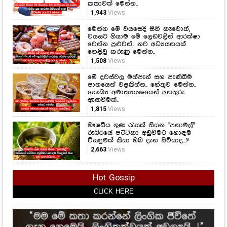
කතාවක් මෙන්න..
1,943
Views
මෙන්න මේ වයසෙදි සීනි කෑවොත්,
වයසට ගියාම මේ ලෙඩවලින් ආරක්ෂා
වෙන්න පුළුවන්.. නව අධ්‍යයනයක්
හෙළිවූ කරුණු මෙන්න..
1,508
Views
මේ දවස්වල මත්පැන් සහ පැණිබීම
පානයෙන් වළකින්න.. හේතුව මෙන්න..
සෞඛ්‍ය අමාත්‍යාංශයෙන් අනතුරු
ඇඟවීමක්..
1,815
Views
ඖෂධීය ගුණ රැසක් තියන "පනාමල්"
රුධිරයේ පට්ටිකා අඩුවීමට හොඳම
විසඳුමක් කියා ඔබ දැන සිටියාද...?
2,663
Views
Hot Gossip
CLICK HERE