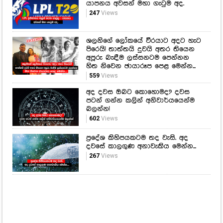
යාපනය අවසන් මහා ගැටුම අද.
247
Views
ශලනිගේ ලෝකයේ වීරයාට අදට හැට
පිරෙයි! තාත්තයි දුවයි අතර තියෙන
අපූරු බැඳීම ලස්සනටම පෙන්නන
හිත නිවෙන ඡායාරූප පෙළ මෙන්න...
559
Views
අද දවස ඔබට කොහොමද? දවස
පටන් ගන්න කලින් අනිවාර්යයෙන්ම
බලන්න!
602
Views
ප්‍රදේශ කිහිපයකටම තද වැසි. අද
දවසේ කාලගුණ අනාවැකිය මෙන්න...
267
Views