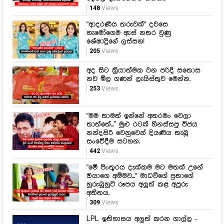
148
Views
"ආදරණීය තරුවක්" දවසෙ
හැමෝගෙම ඇස් නතර වුණු
ශේෂාද්‍රිගේ ලස්සන!
205
Views
අද සිට ක්‍රියාත්මක වන පරිදි සතොස
නව මිල ගණන් ලැයිස්තුව මෙන්න.
253
Views
"මම තාමත් ඉන්නේ අතරමං වෙලා
තාත්තේ...'' මුළු රටක් හිනස්සපු විජය
නන්දසිරි වෙනුවෙන් දියණිය තැබූ
සංවේදීම සටහන.
442
Views
"මේ පිංතූරය දැක්කම මට මතක් උනේ
ඔයාගෙ අම්මව..." මාධවීගේ පුතාගේ
හුරුබුහුටි රූපය අලුත් කළ අපූරු
අතීතය.
309
Views
LPL ඉතිහාසය අලුත් කරන ගාල්ල -