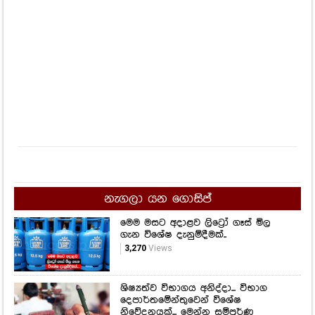
නැගලා යන ගොසිප්
මෙම මසට අදාළව ලිට්‍රෝ ගෑස් මිල
ගැන විශේෂ දැනුම්දීමක්..
3,270
Views
ශිෂ්‍යත්ව විභාගය අනිද්දා... විභාග
දෙපාර්තමේන්තුවෙන් විශේෂ
නිවේදනයක්... මෙන්න සම්පූර්ණ