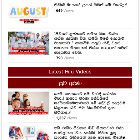
නිකිණි මාසයේ උපන් ඔබත් මේ වගේද..?
649
Views
"ජීවිතේ ලස්සනම ගමන ඔයා එක්ක
යන්න ලැබුණ එක තමයි මගේ ලොකුම
වාසනාව..." සැනසීම සතුට රැඳි වසර
ගණනක මතකයත් එක්ක රොෂාන් තවත්
ආදරණීය වෙයි..
790
Views
Latest Hiru Videos
සුව අරණ
කෑම කනකොට මේ වැරදි කරන්න
එපා...! ආහාර ජීරණ පද්ධතියේ
කාර්යක්ෂමතාවයට මේ දේවල් සෘජුවම
බලපාන බව ඔබ නිකමටවත් දැන
සිටියාද..?
1,337
Views
අධි රුධිර පීඩනය ඔබ හිතනවාට වඩා
හානිදායක විය හැකියි.. සිතිය යුතු
කාරණා කිහිපයක් ගැන ඇසෙන විශේෂ