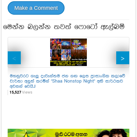
Make a Comment
මෙන්න බලන්න තවත් ෆොටෝ ඇල්බම්
මහනුවරට ගැලූ දැවැන්තම ජන ගඟ ලෙස ප්‍රාසාංගික කලාවේ
"S
වාර්තා අලුත් කරමින් "Shaa Nonstop Night" අති සාර්ථකව
31,
අවසන් වෙයි..!!
15,527
Views