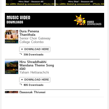
Dura Penena
Thanithala
Senior Choir Gateway
College Colombo
▼ DOWNLOAD HERE
⤵ 306 Downloads
Hiru Shraddhabhi
Wandana Theme Song
2020
Yaham Hettiarachchi
▼ DOWNLOAD HERE
⤵ 835 Downloads
Dawasak Thiyewi
Rana with AURA
▼ DOWNLOAD HERE
⤵ 586 Downloads