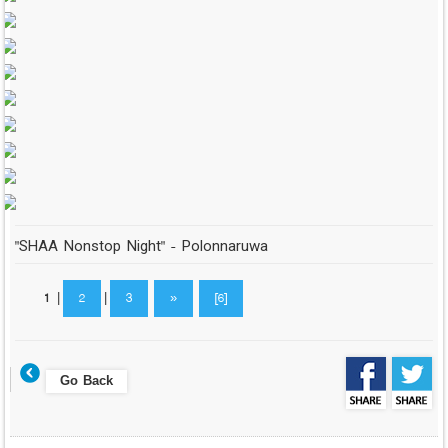
"SHAA Nonstop Night" - Polonnaruwa
1
|
2
|
3
»
[6]
Go Back