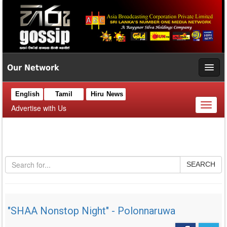
Our Network
English
Tamil
Hiru News
Toggl
Advertise with Us
naviga
SEARCH
"SHAA Nonstop Night" - Polonnaruwa