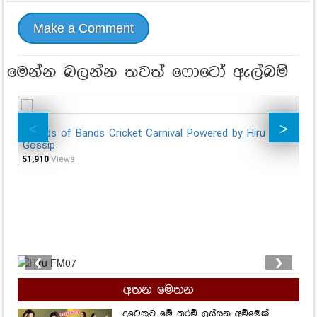
Make a Comment
මෙන්න බලන්න තවත් ෆොටෝ ඇල්බම්
Friends of Bands Cricket Carnival Powered by Hiru
St
Gossip
52,
51,910
Views
❮
❯