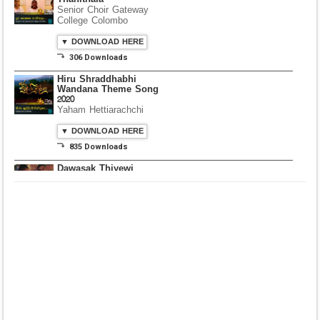
Dura Penena
Thanithala
Senior Choir Gateway
College Colombo
▼ DOWNLOAD HERE
⤵ 306 Downloads
Hiru Shraddhabhi
Wandana Theme Song
2020
Yaham Hettiarachchi
▼ DOWNLOAD HERE
⤵ 835 Downloads
Dawasak Thiyewi
Rana with AURA
▼ DOWNLOAD HERE
⤵ 586 Downloads
Lowama Ekalu Kala