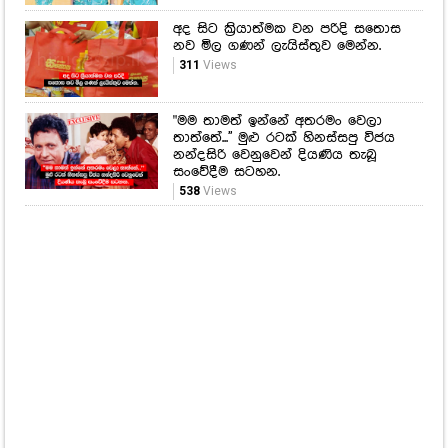
186
Views
"ආදරණීය තරුවක්" දවසෙ
හැමෝගෙම ඇස් නතර වුණු
ශේෂාද්‍රිගේ ලස්සන!
284
Views
අද සිට ක්‍රියාත්මක වන පරිදි සතොස
නව මිල ගණන් ලැයිස්තුව මෙන්න.
311
Views
"මම තාමත් ඉන්නේ අතරමං වෙලා
තාත්තේ...'' මුළු රටක් හිනස්සපු විජය
නන්දසිරි වෙනුවෙන් දියණිය තැබූ
සංවේදීම සටහන.
538
Views