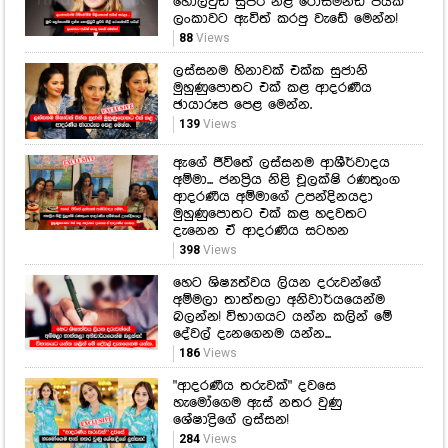
නාකියාදෙණියෙන් සාර්ථක අත්හදා
බැලීමක් මෙන්න.
97
Views
ලංකාවෙන්ම බිම්බෝම්බ මිලියනයක්
අයින් කරලා... මුළු ලෝකයක්ම දන්න
හොලිවුඩ් සුපිරි නිළි රොසමන්ඩ් පයික්
ලංකාවට ඇවිත් කරපු වැඩේ මෙන්න!
88
Views
ලස්සනම හිනාවක් එක්ක සුජානි
මුහුණුපොතට එක් කළ ආදරණීය
ඡායාරූප පෙළ මෙන්න.
139
Views
ඇගේ ජීවිතේ ලස්සනම ආශීර්වාදය
අම්මා... ජනප්‍රිය නිළි චූලක්ෂි රණතුංග
ආදරණීය අම්මාගේ උපන්දිනයදා
මුහුණුපොතට එක් කළ හදවතට
දැනෙන ඒ ආදරණිය සටහන
398
Views
හෙට ශිෂ්‍යත්වය ලියන දරුවන්ගේ
අම්මලා තාත්තලා අනිවාර්යයෙන්ම
බලන්න! විභාගයට යන්න කලින් මේ
දේවල් දැනගෙනම යන්න...