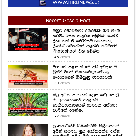
Recent Gossip Post
ඔහුව නොදන්නා කෙනෙක් නම් නැති
තරම්... රසික ආදරය අඩුවක් නැතිව
දිනා ගත් ඒ කඩවසම් ගායකයා,
දිනේෂ් ගමගේගේ අලුත්ම කඩවසම්
Photoshoot එක මෙන්න!
46
Views
ඔයාගේ පළාතත් මේ අධි-අවදානම්
ලිස්ට් එකේ තියෙනවද? ඩෙංගු
මාරයාගෙන් බිහිසුණු වාර්තාවක්!
53
Views
මිල අධික පානයක් ලෙස කටු පොල්
රා අපනයනයට සැලසුම්..