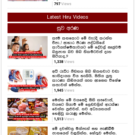
"ජීවිතේ ලස්සනම ගමන ඔයා එක්ක
යන්න ලැබුණ එක තමයි මගේ ලොකුම
වාසනාව..." සැනසීම සතුට රැඳි වසර
ගණනක මතකයත් එක්ක රොෂාන් තවත්
ආදරණීය වෙයි..
797
Views
Latest Hiru Videos
සුව අරණ
කෑම කනකොට මේ වැරදි කරන්න
එපා...! ආහාර ජීරණ පද්ධතියේ
කාර්යක්ෂමතාවයට මේ දේවල් සෘජුවම
බලපාන බව ඔබ නිකමටවත් දැන
සිටියාද..?
1,338
Views
අධි රුධිර පීඩනය ඔබ හිතනවාට වඩා
හානිදායක විය හැකියි.. සිතිය යුතු
කාරණා කිහිපයක් ගැන ඇසෙන විශේෂ
කතාවක් මෙන්න..
1,945
Views
මෙන්න මේ වයසෙදි සීනි කෑවොත්,