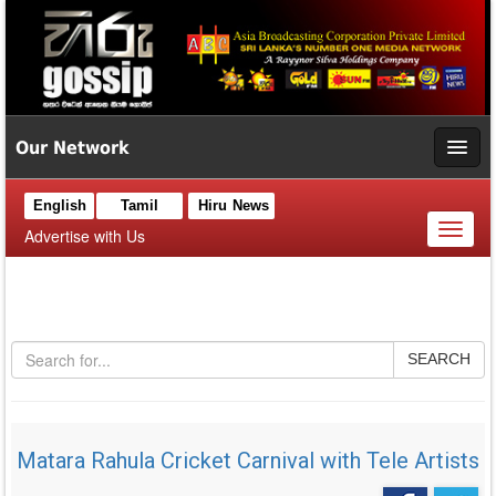
Our Network
English
Tamil
Hiru News
Toggl
Advertise with Us
naviga
SEARCH
Matara Rahula Cricket Carnival with Tele Artists