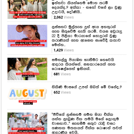
අතන මෙතන
දුවෙකුට මේ තරම් ලස්සන අම්මෙක්
ඉන්නවා කියන්නෙම මොන තරම්
දෙයක්ද..? අක්කා - නගෝ වගේ ළං වුණු
උදාරියි, දෝණියි...
2,062
Views
ලස්සනට මුල්තැන දුන් ඇය අනතුරක්
ගැන සිතුවේම නැති තරම්.. වයස අවුරුදු
22 දී පිළිකා මාරයාගේ ගොදුරක් වුණු
තරුණියක් ගැන ඇසෙන සංවේදී කතාව
මෙන්න...
1,429
Views
සමනල්ලු පියාඹන හැඟීමට නෙවෙයි
ආදරය කියන්නේ.. සහකාරයෙක් ගැන
රොෂෙල්ගෙන් ඉඟියක්..
681
Views
නිකිණි මාසයේ උපන් ඔබත් මේ වගේද..?
652
Views