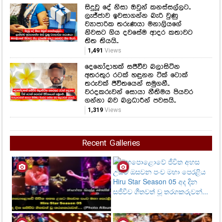
2,098
Views
ලංකාවේ දක්ෂතම නිළිය කැනඩාවෙදි
ගත්තු ලස්සනම ඡායාරූප පෙළක්.
1,491
Views
සිදුවූ දේ නිසා ඔවුන් කනස්සල්ලට..
ලැජ්ජාව ඉවසාගන්න බැරි වුණු
ව්‍යාපාරික තරුණයා මනාලියගේ
නිවසට ගිය දවසේම ආදර කතාවට
තිත තියයි..
1,491
Views
දෙනෝදාහක් සජීවීව බලාසිටින
අතරතුර රටක් හඳුනන ටික් ටොක්
තරුවක් ජීවිතයෙන් සමුගනී..
වරදකරුවන් සොයා නීතිමය පියවර
ගන්නා බව බලධාරීන් පවසයි..
1,319
Views
Recent Galleries