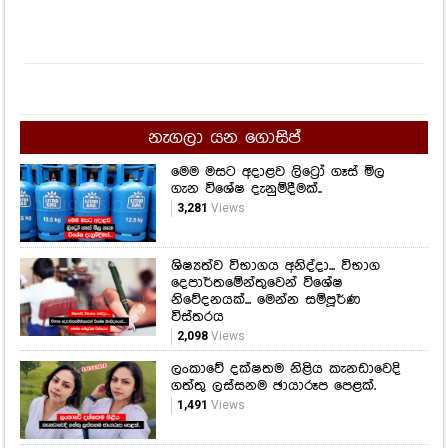
නැගලා යන ගොසිප්
මෙම මසට අදාළව ලිට්‍රෝ ගෑස් මිල
ගැන විශේෂ දැනුම්දීමක්..
3,281
Views
ශිෂ්‍යත්ව විභාගය අනිද්දා... විභාග
දෙපාර්තමේන්තුවෙන් විශේෂ
නිවේදනයක්... මෙන්න සම්පූර්ණ
විස්තරය