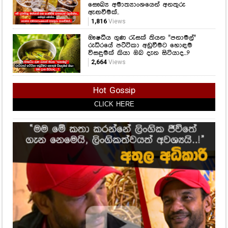
වයසට ගියාම මේ ලෙඩවලින් ආරක්ෂා
වෙන්න පුළුවන්.. නව අධ්‍යයනයක්
හෙළිවූ කරුණු මෙන්න..
1,513
Views
මේ දවස්වල මත්පැන් සහ පැණිබීම
පානයෙන් වළකින්න.. හේතුව මෙන්න..
සෞඛ්‍ය අමාත්‍යාංශයෙන් අනතුරු
ඇඟවීමක්..
1,816
Views
ඖෂධීය ගුණ රැසක් තියන "පනාමල්"
රුධිරයේ පට්ටිකා අඩුවීමට හොඳම
විසඳුමක් කියා ඔබ දැන සිටියාද...?
2,664
Views
Hot Gossip
CLICK HERE