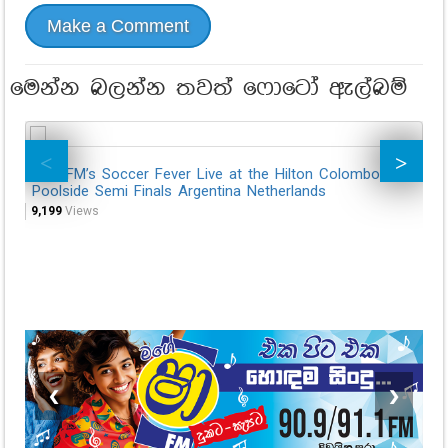
Make a Comment
මෙන්න බලන්න තවත් ෆොටෝ ඇල්බම්
SUN FM’s Soccer Fever Live at the Hilton Colombo
SU
Poolside Semi Finals Argentina Netherlands
PO
9,199
Views
24,
❮
❯
අතන මෙතන
දුවෙකුට මේ තරම් ලස්සන අම්මෙක්
ඉන්නවා කියන්නෙම මොන තරම්
දෙයක්ද..? අක්කා - නගෝ වගේ ළං වුණු