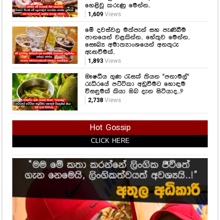
1,893
Views
ඖෂධීය ගුණ රැසක් තියන "පනාමල්"
රුධිරයේ පට්ටිකා අඩුවීමට හොඳම
විසඳුමක් කියා ඔබ දැන සිටියාද...?
2,738
Views
Hot Gossip
CLICK HERE