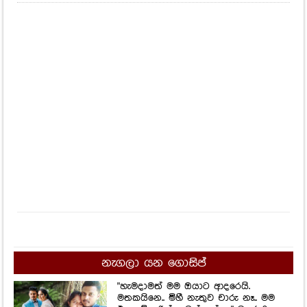
නැගලා යන ගොසිප්
"හැමදාමත් මම ඔයාට ආදරෙයි.
මතකයිනෙ.. මිහී නැතුව චාරු නෑ.. මම
එනකම් පරිස්සමෙන් ඉන්න..." වසර 9ක
ආදර කතාවක් අඳුරු රෝහල් ඇඳක්
මත නිමවෙයි!
2,319
Views
අම්මද දුවද කියලා හොයාගන්නත්
බැහැ! පියුමි හංසමාලි අම්මාගේ