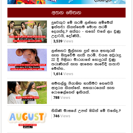
උදාරියි, දෝණියි...
3,539
Views
ලස්සනට මුල්තැන දුන් ඇය අනතුරක්
ගැන සිතුවේම නැති තරම්.. වයස අවුරුදු
22 දී පිළිකා මාරයාගේ ගොදුරක් වුණු
තරුණියක් ගැන ඇසෙන සංවේදී කතාව
මෙන්න...
1,614
Views
සමනල්ලු පියාඹන හැඟීමට නෙවෙයි
ආදරය කියන්නේ.. සහකාරයෙක් ගැන
රොෂෙල්ගෙන් ඉඟියක්..
788
Views
නිකිණි මාසයේ උපන් ඔබත් මේ වගේද..?
746
Views
"ජීවිතේ ලස්සනම ගමන ඔයා එක්ක
යන්න ලැබුණ එක තමයි මගේ ලොකුම
වාසනාව..." සැනසීම සතුට රැඳි වසර
ගණනක මතකයත් එක්ක රොෂාන් තවත්
ආදරණීය වෙයි..
888
Views