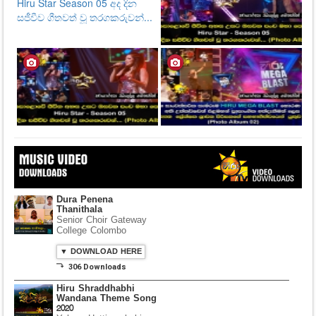
Dura Penena
Thanithala
Senior Choir Gateway
College Colombo
▼ DOWNLOAD HERE
⤵ 306 Downloads
Hiru Shraddhabhi
Wandana Theme Song
2020
Yaham Hettiarachchi
▼ DOWNLOAD HERE
⤵ 835 Downloads
Dawasak Thiyewi
Rana with AURA