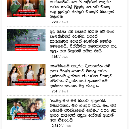
සැලකිලිමත් වෙන්න, දවසේ
කාලගුණය වෙනස් වෙන්නේ මෙන්න
මෙහෙමයි... දිස්ත්‍රික්ක ගණනාවකට තද
සුළං සහ ගිගුරුම් සහිත වැසි
468
Views
හැමෝගෙම ආදරය දිනාගත්ත රෂි
ප්‍රභා මුහුණු පොතට එකතු කරපු
ලස්සනම ලස්සන ඡායාරූප එකතුව
මෙන්න... බලන්නකෝ ඇයගේ මේ
ලස්සන කොහොමද කියලා...
751
Views
"හැමදාමත් මම ඔයාට ආදරෙයි.
මතකයිනෙ.. මිහී නැතුව චාරු නෑ.. මම
එනකම් පරිස්සමෙන් ඉන්න..." වසර 9ක
ආදර කතාවක් අඳුරු රෝහල් ඇඳක්
මත නිමවෙයි!
2,319
Views