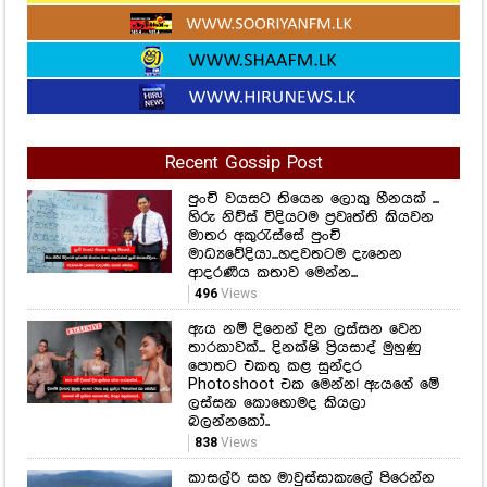
Recent Gossip Post
පුංචි වයසට තියෙන ලොකු හීනයක් ...
හිරු නිව්ස් විදියටම ප්‍රවෘත්ති කියවන
මාතර අකුරැස්සේ පුංචි
මාධ්‍යවේදියා...හදවතටම දැනෙන
ආදරණීය කතාව මෙන්න...
496
Views
ඇය නම් දිනෙන් දින ලස්සන වෙන
තාරකාවක්... දිනක්ෂි ප්‍රියසාද් මුහුණු
පොතට එකතු කළ සුන්දර
Photoshoot එක මෙන්න! ඇයගේ මේ
ලස්සන කොහොමද කියලා
බලන්නකෝ..
838
Views
කාසල්රි සහ මාවුස්සාකැලේ පිරෙන්න
ඔන්න මෙන්න! ජල විදුලි බලාගාරවල
නිෂ්පාදනය උපරිමයට, මෙන්න මේ
ගැන ඔබ සැලකිලිමත් වන්න
478
Views
තවත් පවුලකට හුස්ම වැටෙන මතක
විතරක් ඉතිරි කරමින් දුම්රිය හරස්