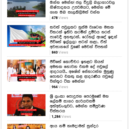
පාරේදී අනතුරක්.. රෝහල් ඇඳේ ඉඳන්
ජීවිතේ ඉල්ලලා සටන් කළා.. ඒත්
අවසානයේ වුණේ මෙවන් විපතක්
840
Views
ජීවිතේ කොච්චර ඉහළට ගියත්
අමතක නොවන එකම දේ පවුලේ
ආදරයයි... අශේන් සේනාරත්න මුහුණු
පොතට එකතු කළ ආදරණීය පවුලේ
පින්තූර ටික මෙන්න!
964
Views
ශ්‍රී ලංකා පොදුජන පෙරමුණේ මහ
ලේකම් සාගර කාරියවසම්
අත්අඩංගුවට.. මෙන්න සම්පූර්ණ
විස්තරය
1,284
Views
ඇය නම් හැමදාමත් සුන්දර
තාරකාවක්.. කොයි කවුරුත් ආදරය
කරන ශෙරිල් මුහුණු පොතට එකතු
කළ සුන්දර පින්තූර එකතුව ඔයාලත්
බලන්න
728
Views
අද හවස 2න් පස්සේ ඔබත් මේ ගැන