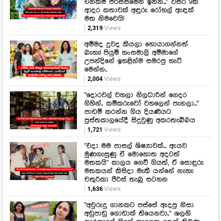
උපන්දිනේ ඉහළින්ම සමරපු හැටි
මෙන්න..
2,004
Views
"දොරවල් වහලා නිලධාරීන් ගෙදර
ගිහින්.. කම්කරුවෝ වහලෙන් පැනලා..."
පාඩම් කරන්න ගිය දියණියට
පුස්තකාලයේදී සිදුවුණු අකරතැබ්බය
1,721
Views
"එදා මම පාසල් ශිෂ්‍යාවක්... ඇයව
මුණගැසුණු ඒ මොහොත අදටත්
මතකයි" කාලය ගෙවී ගියත්, ඒ සොඳුරු
මතකයන් කිසිදා මැකී යන්නේ නැහැ
චතුරිකා පීරිස් තැබූ සටහන
1,636
Views
"අවුරුදු ගානකට පස්සේ ඇදපු නිසා
අඩුපාඩු ගොඩාක් තියෙනවා.." ශලනි
තාරකාගේ හිතේ කාලෙක ඉඳන් තිබුණු
ආසාවක් මෙන්න මේ විදියට ඉෂ්ට
කරගෙන ඇය ෆේස්බුක් එකට දාපු
ආදරණීය සටහන
1,304
Views