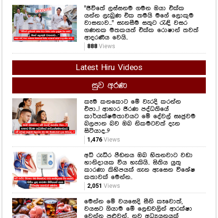
Latest Hiru Videos
සුව අරණ
කෑම කනකොට මේ වැරදි කරන්න
එපා...! ආහාර ජීරණ පද්ධතියේ
කාර්යක්ෂමතාවයට මේ දේවල් සෘජුවම
බලපාන බව ඔබ නිකමටවත් දැන
සිටියාද..?
1,476
Views
අධි රුධිර පීඩනය ඔබ හිතනවාට වඩා
හානිදායක විය හැකියි.. සිතිය යුතු
කාරණා කිහිපයක් ගැන ඇසෙන විශේෂ
කතාවක් මෙන්න..
2,051
Views
මෙන්න මේ වයසෙදි සීනි කෑවොත්,
වයසට ගියාම මේ ලෙඩවලින් ආරක්ෂා
වෙන්න පුළුවන්.. නව අධ්‍යයනයක්
හෙළිවූ කරුණු මෙන්න..
1,609
Views
මේ දවස්වල මත්පැන් සහ පැණිබීම
පානයෙන් වළකින්න.. හේතුව මෙන්න..
සෞඛ්‍ය අමාත්‍යාංශයෙන් අනතුරු
ඇඟවීමක්..