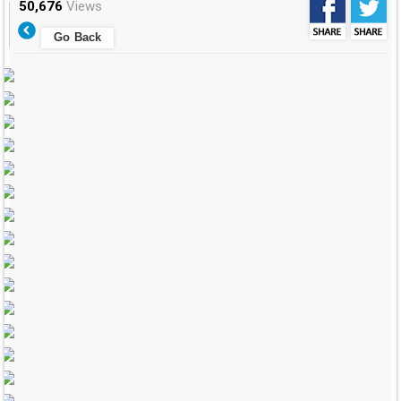
50,676
Views
Go Back