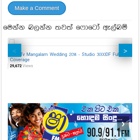
Make a Comment
මෙන්න බලන්න තවත් ෆොටෝ ඇල්බම්
Hiru Tv Mangalam Wedding 2014 - Studio 3000DF Full
Hi
Coverage
28,
29,672
Views
❮
❯