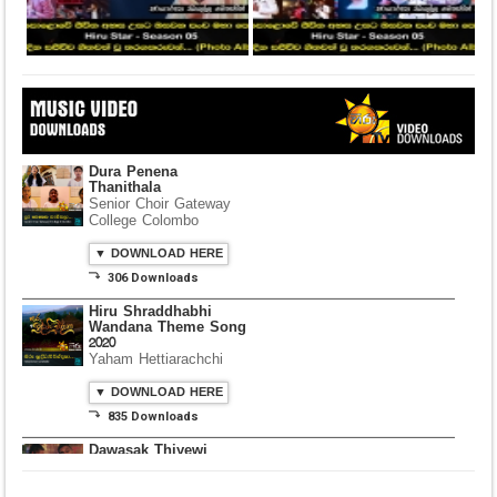
Dura Penena
Thanithala
Senior Choir Gateway
College Colombo
▼ DOWNLOAD HERE
⤵ 306 Downloads
Hiru Shraddhabhi
Wandana Theme Song
2020
Yaham Hettiarachchi
▼ DOWNLOAD HERE
⤵ 835 Downloads
Dawasak Thiyewi
Rana with AURA