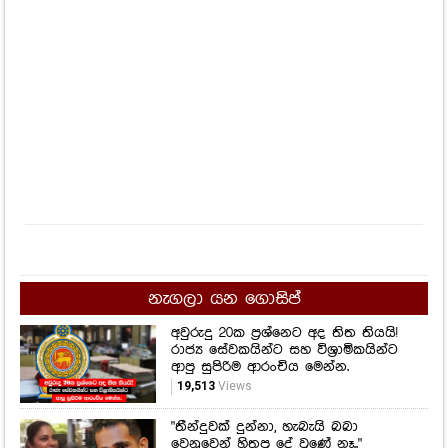
නැගලා යන ගොසිප්
අවුරුදු 20ක ප්‍රශ්නෙට අද තිත තියයි!
රාජ්‍ය සේවකයින්ට සහ විශ්‍රාමිකයින්ට
ආපු සුපිරිම ආරංචිය මෙන්න.
19,513
Views
"තීන්දුවක් දුන්නා, හැබැයි බබා
වෙනුවෙන් හිතපු දේ වුණේ නෑ.."