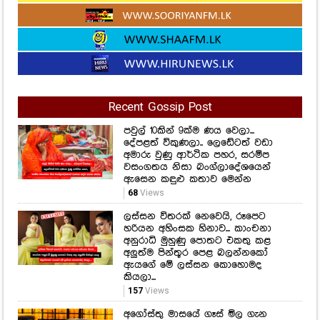
Recent Gossip Post
පවුල් 10කින් 9ක්ම ණය වෙලා...
දේපළත් විකුණලා.. ලෙඩේටත් වඩා
අමාරු වුණු ආර්ථික පහර, සරම්ප
වසංගතය නිසා බංග්ලාදේශයෙන්
ඇසෙන කඳුළු කතාව මෙන්න
68
Views
ලස්සන විතරක් නෙවෙයි, රූපෙට
හරියන අහිංසක හිනාව... කාංචනා
අනුරාධි මුහුණු පොතට එකතු කළ
අලුත්ම පින්තූර පෙළ බලන්නකෝ
ඇයගේ මේ ලස්සන කොහොමද
කියලා...
157
Views
අගෝස්තු මාසයේ ගෑස් මිල ගැන