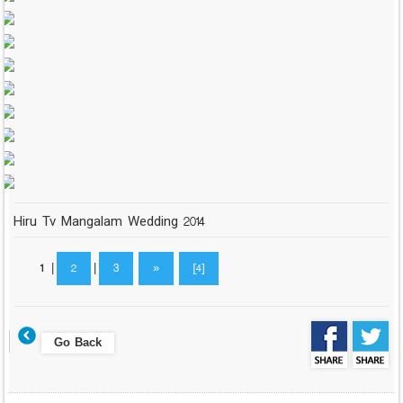
Hiru Tv Mangalam Wedding 2014
1
|
2
|
3
»
[4]
Go Back