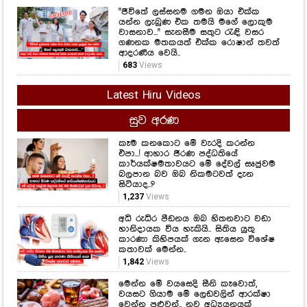
"ජීවිතේ ලස්සනම ගමන ඔයා එක්ක
යන්න ලැබුණ එක තමයි මගේ ලොකුම
වාසනාව..." සැනසීම සතුට රැඳි වසර
ගණනක මතකයත් එක්ක රොෂාන් තවත්
ආදරණීය වෙයි..
683
Views
Latest Hiru Videos
සුව අරණ
කෑම කනකොට මේ වැරදි කරන්න
එපා...! ආහාර ජීරණ පද්ධතියේ
කාර්යක්ෂමතාවයට මේ දේවල් සෘජුවම
බලපාන බව ඔබ නිකමටවත් දැන
සිටියාද..?
1,237
Views
අධි රුධිර පීඩනය ඔබ හිතනවාට වඩා
හානිදායක විය හැකියි.. සිතිය යුතු
කාරණා කිහිපයක් ගැන ඇසෙන විශේෂ
කතාවක් මෙන්න..
1,842
Views
මෙන්න මේ වයසෙදි සීනි කෑවොත්,
වයසට ගියාම මේ ලෙඩවලින් ආරක්ෂා
වෙන්න පුළුවන්.. නව අධ්‍යයනයක්