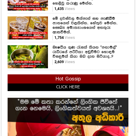
හෙළිවූ කරුණු මෙන්න..
1,435
Views
මේ දවස්වල මත්පැන් සහ පැණිබීම
පානයෙන් වළකින්න.. හේතුව මෙන්න..
සෞඛ්‍ය අමාත්‍යාංශයෙන් අනතුරු
ඇඟවීමක්..
1,754
Views
ඖෂධීය ගුණ රැසක් තියන "පනාමල්"
රුධිරයේ පට්ටිකා අඩුවීමට හොඳම
විසඳුමක් කියා ඔබ දැන සිටියාද...?
2,609
Views
Hot Gossip
CLICK HERE