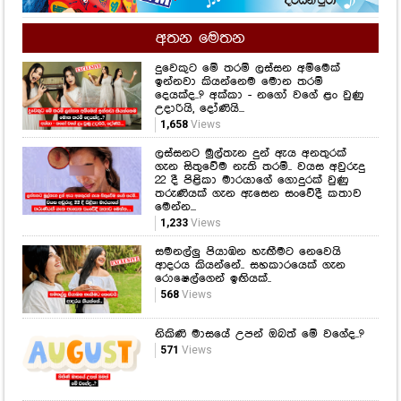
අතන මෙතන
දුවෙකුට මේ තරම් ලස්සන අම්මෙක්
ඉන්නවා කියන්නෙම මොන තරම්
දෙයක්ද..? අක්කා - නගෝ වගේ ළං වුණු
උදාරියි, දෝණියි...
1,658
Views
ලස්සනට මුල්තැන දුන් ඇය අනතුරක්
ගැන සිතුවේම නැති තරම්.. වයස අවුරුදු
22 දී පිළිකා මාරයාගේ ගොදුරක් වුණු
තරුණියක් ගැන ඇසෙන සංවේදී කතාව
මෙන්න...
1,233
Views
සමනල්ලු පියාඹන හැඟීමට නෙවෙයි
ආදරය කියන්නේ.. සහකාරයෙක් ගැන
රොෂෙල්ගෙන් ඉඟියක්..
568
Views
නිකිණි මාසයේ උපන් ඔබත් මේ වගේද..?
571
Views