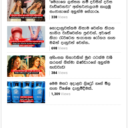
"මෙයාගෙ ලස්සන නම් දවසින් දවස
වැඩිවෙනවා" අන්තර්ජාලයම කැලඹූ
සංජානාගේ අලුත්ම සේයාරූ.
338
Views
නොදැනුවත්කම නිසාම වෙන්න තියන
හානිය වැඩිවෙන්න පුළුවන්.. අර්ශස්
කියා රැවටෙන භයානක රෝගය ගැන
ඔබත් දැනුවත් වෙන්න..
698
Views
අහිංසක හිනාවකින් මුළු රටක්ම වශී
කරගත් ගීත්මා බණ්ඩාරගේ අලුත්ම
හැඩවැඩ!
384
Views
මෙම මසට අදාළව ලිට්‍රෝ ගෑස් මිල
ගැන විශේෂ දැනුම්දීමක්..
1,309
Views