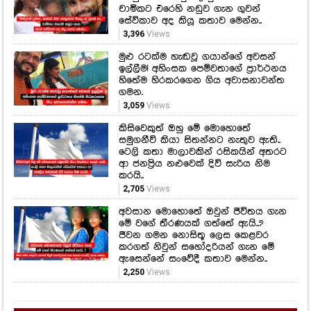
චාමිකට එරෙහි නඩුව ගැන ගුවන්
සේවිකාව අද කියූ කතාව මෙන්න..
3,396
Views
මුළු රටක්ම හැඬවූ ගයාන්ගේ අවසන්
ඉල්ලීම! අහිංසක පෙම්වතාගේ ප්‍රාර්ථනය
හිතේම හිරකරගෙන ගිය අවාසනාවන්ත
ගමන.
3,059
Views
කිසිවෙකුත් ඔහු මේ මොහොතේ
සමුගනීවි කියා සිතන්නට නැතුව ඇති..
ටෙලි කතා මාලාවකින් රසිකයින් අතරට
ආ ජනප්‍රිය නළුවෙක් දිවි සැරිය නිම
කරයි..
2,705
Views
අවසාන මොහොතේ ඔවුන් ජීවිතය ගැන
මේ වගේ තීරණයක් ගත්තේ ඇයි..?
ජීවන ගමන නොසිතූ ලෙස කෙළවර
කරගත් නිවුන් සහෝදරියන් ගැන මේ
ඇසෙන්නේ සංවේදී කතාව මෙන්න..
2,250
Views