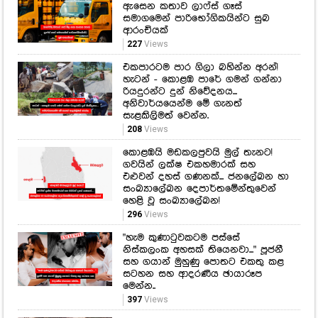
ඇසෙන කතාව ලාෆ්ස් ගෑස්
සමාගමෙන් පාරිභෝගිකයින්ට සුබ
ආරංචියක්
227
Views
එකපාරටම පාර ගිලා බහින්න අරන්!
හැටන් - කොළඹ පාරේ ගමන් ගන්නා
රියදුරන්ට දුන් නිවේදනය...
අනිවාර්යයෙන්ම මේ ගැනත්
සැළකිලිමත් වෙන්න.
208
Views
කොළඹයි මඩකලපුවයි මුල් තැනට!
ගවයින් ලක්ෂ එකහමාරක් සහ
එළුවන් දහස් ගණනක්... ජනලේඛන හා
සංඛ්‍යාලේඛන දෙපාර්තමේන්තුවෙන්
හෙළි වූ සංඛ්‍යාලේඛන!
296
Views
"හැම කුණාටුවකටම පස්සේ
නිස්කලංක අහසක් තියෙනවා..." පූජනී
සහ ගයාන් මුහුණු පොතට එකතු කළ
සටහන සහ ආදරණීය ඡායාරූප
මෙන්න..
397
Views