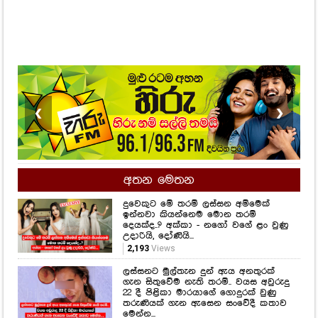
❮
❯
අතන මෙතන
දුවෙකුට මේ තරම් ලස්සන අම්මෙක්
ඉන්නවා කියන්නෙම මොන තරම්
දෙයක්ද..? අක්කා - නගෝ වගේ ළං වුණු
උදාරියි, දෝණියි...
2,193
Views
ලස්සනට මුල්තැන දුන් ඇය අනතුරක්
ගැන සිතුවේම නැති තරම්.. වයස අවුරුදු
22 දී පිළිකා මාරයාගේ ගොදුරක් වුණු
තරුණියක් ගැන ඇසෙන සංවේදී කතාව
මෙන්න...
1,506
Views
සමනල්ලු පියාඹන හැඟීමට නෙවෙයි
ආදරය කියන්නේ.. සහකාරයෙක් ගැන
රොෂෙල්ගෙන් ඉඟියක්..
727
Views