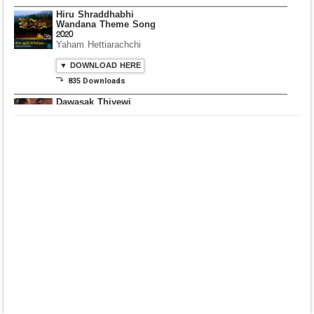
⤵ 835 Downloads
Dawasak Thiyewi
Rana with AURA
▼ DOWNLOAD HERE
⤵ 586 Downloads
Lowama Ekalu Kala
Deshayak
Fredy Alex Silva
▼ DOWNLOAD HERE
⤵ 1,501 Downloads
Gedarata Wela Inna
Seeduwwa Sakura
▼ DOWNLOAD HERE
⤵ 1,309 Downloads
Hemin Sare Aa
Sulangak
Sanka Dineth
▼ DOWNLOAD HERE
⤵ 2,116 Downloads