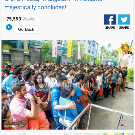
majestically concludes!
75,593
Views
Go Back