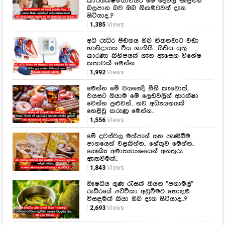
කතාවක් මෙන්න..
1,992
Views
මෙන්න මේ වයසෙදි සීනි කෑවොත්,
වයසට ගියාම මේ ලෙඩවලින් ආරක්ෂා
වෙන්න පුළුවන්.. නව අධ්‍යයනයක්
හෙළිවූ කරුණු මෙන්න..
1,556
Views
මේ දවස්වල මත්පැන් සහ පැණිබීම
පානයෙන් වළකින්න.. හේතුව මෙන්න..
සෞඛ්‍ය අමාත්‍යාංශයෙන් අනතුරු
ඇඟවීමක්..
1,843
Views
ඖෂධීය ගුණ රැසක් තියන "පනාමල්"
රුධිරයේ පට්ටිකා අඩුවීමට හොඳම
විසඳුමක් කියා ඔබ දැන සිටියාද...?
2,693
Views
Hot Gossip
CLICK HERE
CLICK HERE