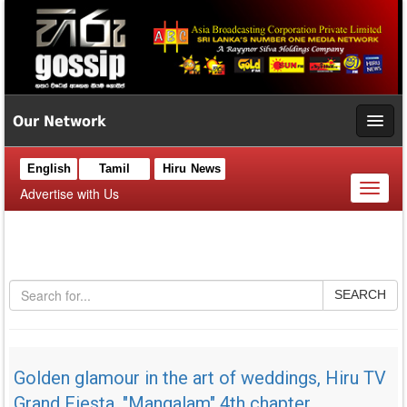
Our Network
English
Tamil
Hiru News
Toggl
Advertise with Us
naviga
SEARCH
Golden glamour in the art of weddings, Hiru TV
Grand Fiesta, "Mangalam" 4th chapter