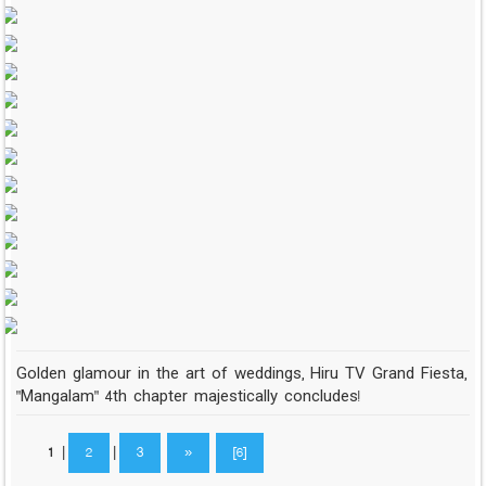
Golden glamour in the art of weddings, Hiru TV Grand Fiesta,
"Mangalam" 4th chapter majestically concludes!
1
|
2
|
3
»
[6]