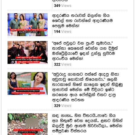
"අපේ පවුලට එන පුංචි කුමාරිය.."
තාත්තා කෙනෙක් වෙන්න යන දිමුත්
ඔස්ට්‍රේලියාවේ ඉඳන් දුන්නු සුපිරිම
ආරංචිය මෙන්න!
322
Views
"අවුරුදු ගානකට පස්සේ ඇදපු නිසා
අඩුපාඩු ගොඩාක් තියෙනවා.." ශලනි
තාරකාගේ හිතේ කාලෙක ඉඳන් තිබුණු
ආසාවක් මෙන්න මේ විදියට ඉෂ්ට
කරගෙන ඇය ෆේස්බුක් එකට දාපු
ආදරණීය සටහන
329
Views
කඳ නැහැ... හිස විතරයි...පාරේ ගිය
අය හිතුවේ වෙන දෙයක්... ළඟට ගිහින්
බලද්දී මුළු ඇඟම හිරිවැටිලා... මෙන්න
සම්පූර්ණ විස්තරය
492
Views
මීට කලින් මෙහෙම දෙයක් වෙලා
තියෙන්නේ 1905දී... වසර 121කට පස්සේ
වෙන අසාමාන්‍ය සිදුවීම ගැන නාසා
ආයතනය කියපු කතාව මෙන්න
230
Views