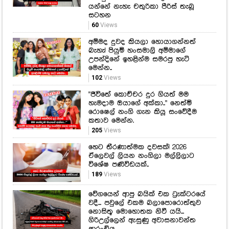
උපන්දිනේ ඉහළින්ම සමරපු හැටි
මෙන්න..
102
Views
"ජීවිතේ කොච්චර දුර ගියත් මම
හැමදාම ඔයාගේ අක්කා.." නෙත්මි
රොෂෙල් නංගි ගැන කියූ සංවේදීම
කතාව මෙන්න.
205
Views
හෙට තීරණාත්මක දවසක්! 2026
ඒලෙවල් ලියන නංගිලා මල්ලිලාට
විශේෂ පණිවිඩයක්..
189
Views
වේගයෙන් ආපු බයික් එක ට්‍රැක්ටරයේ
වදී... පවුලේ එකම බලාපොරොත්තුව
නොසිතූ මොහොතක නිවී යයි...
ගිරිඋල්ලෙන් ඇසුණු අවාසනාවන්ත
ආරංචිය
349
Views
ආදරණීය තරුවක් බලන්න ගිය
ශෙරිල් සහ රුවන්ගේ ආදරණීයම
පෙනුම මෙන්න!
194
Views