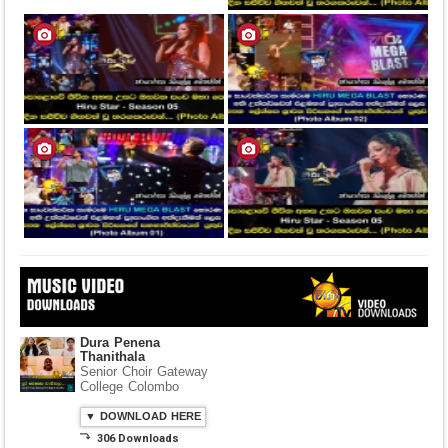
Dura Penena
Thanithala
Senior Choir Gateway
College Colombo
▼ DOWNLOAD HERE
⤵ 306 Downloads
Hiru Shraddhabhi
Wandana Theme Song
2020
Yaham Hettiarachchi
▼ DOWNLOAD HERE