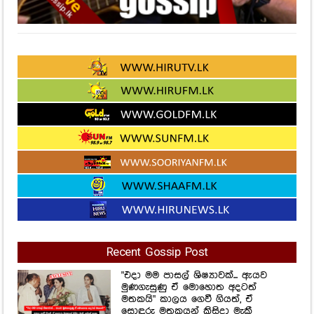
Recent Gossip Post
"එදා මම පාසල් ශිෂ්‍යාවක්... ඇයව
මුණගැසුණු ඒ මොහොත අදටත්
මතකයි" කාලය ගෙවී ගියත්, ඒ
සොඳුරු මතකයන් කිසිදා මැකී
යන්නේ නැහැ චතුරිකා පීරිස් තැබූ
සටහන
60
Views
අම්මද දුවද කියලා හොයාගන්නත්
බැහැ! පියුමි හංසමාලි අම්මාගේ