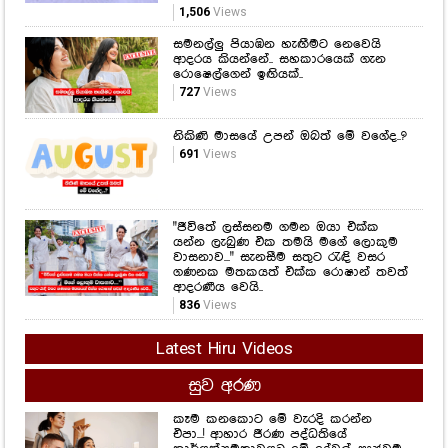
නිකිණි මාසයේ උපන් ඔබත් මේ වගේද..?
691
Views
"ජීවිතේ ලස්සනම ගමන ඔයා එක්ක
යන්න ලැබුණ එක තමයි මගේ ලොකුම
වාසනාව..." සැනසීම සතුට රැඳි වසර
ගණනක මතකයත් එක්ක රොෂාන් තවත්
ආදරණීය වෙයි..
836
Views
Latest Hiru Videos
සුව අරණ
කෑම කනකොට මේ වැරදි කරන්න
එපා...! ආහාර ජීරණ පද්ධතියේ
කාර්යක්ෂමතාවයට මේ දේවල් සෘජුවම
බලපාන බව ඔබ නිකමටවත් දැන
සිටියාද..?
1,385
Views
අධි රුධිර පීඩනය ඔබ හිතනවාට වඩා
හානිදායක විය හැකියි.. සිතිය යුතු
කාරණා කිහිපයක් ගැන ඇසෙන විශේෂ