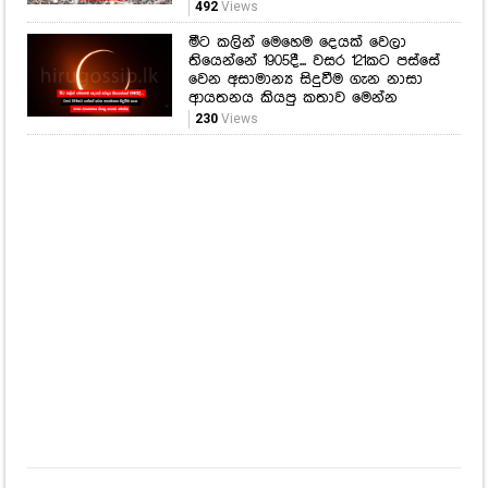
නැගලා යන ගොසිප්
ශිෂ්‍යත්ව විභාගය අනිද්දා... විභාග
දෙපාර්තමේන්තුවෙන් විශේෂ