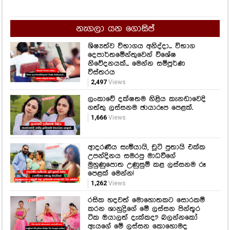
නිවේදනයක්... මෙන්න සම්පූර්ණ
විස්තරය
2,497
Views
ලංකාවේ දක්ෂතම නිළිය කැනඩාවෙදි
ගත්තු ලස්සනම ඡායාරූප පෙළක්.
1,666
Views
ආදරණීය සැමියායි, චූටි පුතායි එක්ක
උපන්දිනය සමරපු මාධවීගේ
මුහුණුපොත උණුසුම් කළ ලස්සනම රූ
පෙළක් මෙන්න!
1,262
Views
රසික හදවත් මොහොතකට සොරකම්
කරන ශානුද්‍රිගේ මේ ලස්සන පින්තූර
ටික ඔයාලත් දැක්කද? බලන්නකෝ
ඇයගේ මේ ලස්සන කොහොමද
කියලා....
1,224
Views
ඔහු කළ සේවය වචනයෙන් කිව
නොහැකි තරම්ය, ජන සන්නිවේදනයේ
දැවැන්ත පුරෝගාමියා වූ මහාචාර්ය
විමල් දිසානායක සමුගනී...