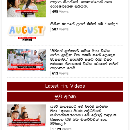
ගැන සිතුවේම නැති තරම්.. වයස අවුරුදු
22 දී පිළිකා මාරයාගේ ගොදුරක් වුණු
තරුණියක් ගැන ඇසෙන සංවේදී කතාව
මෙන්න...
1,125
Views
සමනල්ලු පියාඹන හැඟීමට නෙවෙයි
ආදරය කියන්නේ.. සහකාරයෙක් ගැන
රොෂෙල්ගෙන් ඉඟියක්..
495
Views
නිකිණි මාසයේ උපන් ඔබත් මේ වගේද..?
507
Views
"ජීවිතේ ලස්සනම ගමන ඔයා එක්ක
යන්න ලැබුණ එක තමයි මගේ ලොකුම
වාසනාව..." සැනසීම සතුට රැඳි වසර
ගණනක මතකයත් එක්ක රොෂාන් තවත්
ආදරණීය වෙයි..
613
Views
Latest Hiru Videos
සුව අරණ