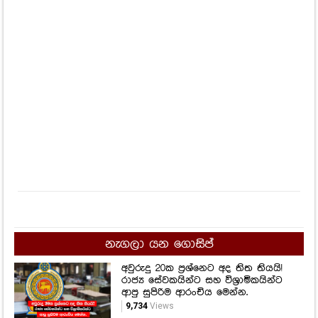
ටිපර් මාරයා බිලිගත් සිවිල් ආරක්ෂක
භටයෙකු ගැන ඇසෙන හදවත් කම්පා
කළ ඒ සිදුවීම මෙන්න..
602
Views