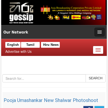
Our Network
English
Tamil
Hiru News
Toggl
Advertise with Us
naviga
SEARCH
Pooja Umashankar New Shalwar Photoshoot