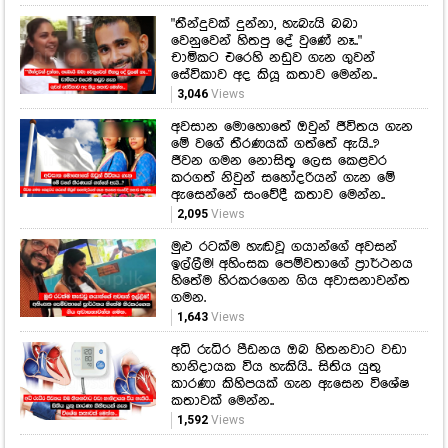
නැගලා යන ගොසිප්
අවුරුදු 20ක ප්‍රශ්නෙට අද තිත තියයි!
රාජ්‍ය සේවකයින්ට සහ විශ්‍රාමිකයින්ට
ආපු සුපිරිම ආරංචිය මෙන්න.
9,734
Views
"තීන්දුවක් දුන්නා, හැබැයි බබා
වෙනුවෙන් හිතපු දේ වුණේ නෑ.."
චාමිකට එරෙහි නඩුව ගැන ගුවන්
සේවිකාව අද කියූ කතාව මෙන්න..
3,046
Views
අවසාන මොහොතේ ඔවුන් ජීවිතය ගැන
මේ වගේ තීරණයක් ගත්තේ ඇයි..?
ජීවන ගමන නොසිතූ ලෙස කෙළවර
කරගත් නිවුන් සහෝදරියන් ගැන මේ
ඇසෙන්නේ සංවේදී කතාව මෙන්න..
2,095
Views
මුළු රටක්ම හැඬවූ ගයාන්ගේ අවසන්
ඉල්ලීම! අහිංසක පෙම්වතාගේ ප්‍රාර්ථනය
හිතේම හිරකරගෙන ගිය අවාසනාවන්ත
ගමන.
1,643
Views