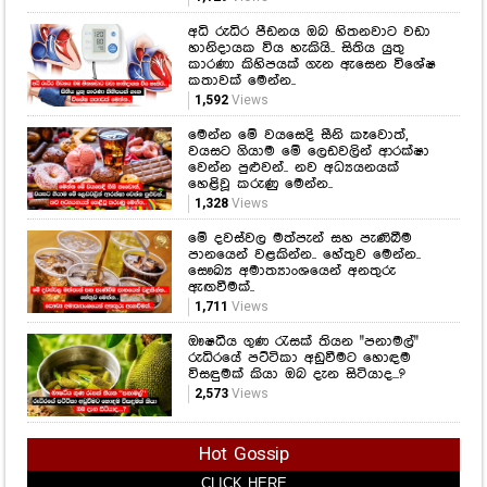
කෑම කනකොට මේ වැරදි කරන්න
එපා...! ආහාර ජීරණ පද්ධතියේ
කාර්යක්ෂමතාවයට මේ දේවල් සෘජුවම
බලපාන බව ඔබ නිකමටවත් දැන
සිටියාද..?
1,129
Views
අධි රුධිර පීඩනය ඔබ හිතනවාට වඩා
හානිදායක විය හැකියි.. සිතිය යුතු
කාරණා කිහිපයක් ගැන ඇසෙන විශේෂ
කතාවක් මෙන්න..
1,592
Views
මෙන්න මේ වයසෙදි සීනි කෑවොත්,
වයසට ගියාම මේ ලෙඩවලින් ආරක්ෂා
වෙන්න පුළුවන්.. නව අධ්‍යයනයක්
හෙළිවූ කරුණු මෙන්න..
1,328
Views
මේ දවස්වල මත්පැන් සහ පැණිබීම
පානයෙන් වළකින්න.. හේතුව මෙන්න..
සෞඛ්‍ය අමාත්‍යාංශයෙන් අනතුරු
ඇඟවීමක්..
1,711
Views
ඖෂධීය ගුණ රැසක් තියන "පනාමල්"
රුධිරයේ පට්ටිකා අඩුවීමට හොඳම