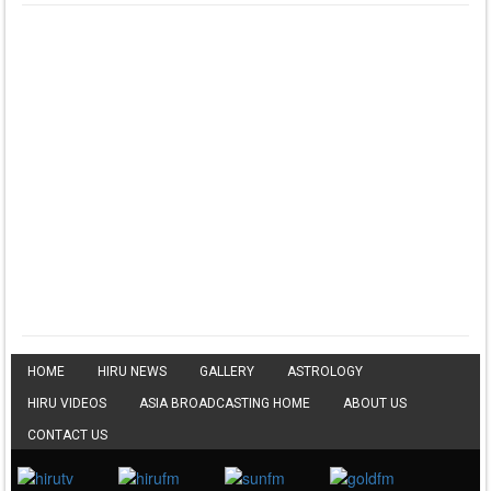
2020
Yaham Hettiarachchi
▼ DOWNLOAD HERE
⤵ 835 Downloads
Dawasak Thiyewi
Rana with AURA
▼ DOWNLOAD HERE
⤵ 586 Downloads
Lowama Ekalu Kala
Deshayak
Fredy Alex Silva
▼ DOWNLOAD HERE
⤵ 1,501 Downloads
Gedarata Wela Inna
Seeduwwa Sakura
▼ DOWNLOAD HERE
⤵ 1,309 Downloads
Hemin Sare Aa
Sulangak
Sanka Dineth