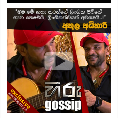
විසඳුමක් කියා ඔබ දැන සිටියාද...?
2,573
Views
Hot Gossip
CLICK HERE