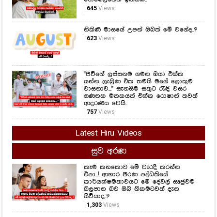
645
Views
නිකිණි මාසයේ උපන් ඔබත් මේ වගේද..?
623
Views
"ජීවිතේ ලස්සනම ගමන ඔයා එක්ක
යන්න ලැබුණ එක තමයි මගේ ලොකුම
වාසනාව..." සැනසීම සතුට රැඳි වසර
ගණනක මතකයත් එක්ක රොෂාන් තවත්
ආදරණීය වෙයි..
757
Views
Latest Hiru Videos
සුව අරණ
කෑම කනකොට මේ වැරදි කරන්න
එපා...! ආහාර ජීරණ පද්ධතියේ
කාර්යක්ෂමතාවයට මේ දේවල් සෘජුවම
බලපාන බව ඔබ නිකමටවත් දැන
සිටියාද..?
1,303
Views