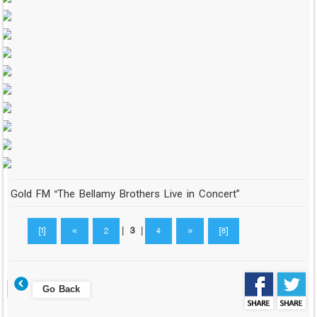
Gold FM "The Bellamy Brothers Live in Concert”
[1]
«
2
|
3
|
4
»
[8]
Go Back