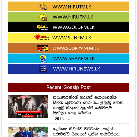
Recent Gossip Post
තරුණියන්ගේ හදවත් සොරාගත්ත
සිහින කුමාරයා සාරංග.... මුහුණු පොත
කැළඹූ ඔහුගේ අලුත්ම කඩවසම්
පින්තූර පෙළ මෙන්න..
251
Views
ලෝකය ඔවුන්ව වට්ටන්න කලින්
දරුවන්ට පියාපත් දුන්න ගුරුවරයා..