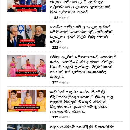
අඳුරේ තනිවුණු පුංචි ඇස්වලට
එළියක්වුණු ආදරණීය ගුරුතුමාගේ
හිත උණුකරන කතාව..
182
Views
බටහිර ආසියාවේ අර්බුදය අස්සේ
මෝදිගෙන් නෙතන්යාහුට ඇමතුමක්!
දෙදෙනා අතර සිද්ධ වුණු කතාව
මෙන්න
222
Views
රසික හදවත් මොහොතකට සොරකම්
කරන ශානුද්‍රිගේ මේ ලස්සන පින්තූර
ටික ඔයාලත් දැක්කද? බලන්නකෝ
ඇයගේ මේ ලස්සන කොහොමද
කියලා....
377
Views
කවුරුත් ආදරය කරන පියුමාලි
එදිරිසිංහ මුහුණු පොතට එකතු කළ
අලුත්ම පින්තූර එකතුව මෙන්න!
බලන්නකෝ ඇයගේ මේ ලස්සන
කොහොමද කියලා....
332
Views
හඳුනාගැනීමේ පෙරට්ටුව එකපාරටම