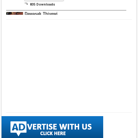
⤵ 835 Downloads
Dawasak Thiyewi
Rana with AURA
▼ DOWNLOAD HERE
⤵ 586 Downloads
Lowama Ekalu Kala
Deshayak
Fredy Alex Silva
▼ DOWNLOAD HERE
⤵ 1,501 Downloads
Gedarata Wela Inna
Seeduwwa Sakura
▼ DOWNLOAD HERE
⤵ 1,309 Downloads
Hemin Sare Aa
Sulangak
Sanka Dineth
▼ DOWNLOAD HERE
⤵ 2,116 Downloads