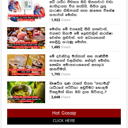
අධි රුධිර පීඩනය ඔබ හිතනවාට වඩා
හානිදායක විය හැකියි.. සිතිය යුතු
කාරණා කිහිපයක් ගැන ඇසෙන විශේෂ
කතාවක් මෙන්න..
1,922
Views
මෙන්න මේ වයසෙදි සීනි කෑවොත්,
වයසට ගියාම මේ ලෙඩවලින් ආරක්ෂා
වෙන්න පුළුවන්.. නව අධ්‍යයනයක්
හෙළිවූ කරුණු මෙන්න..
1,485
Views
මේ දවස්වල මත්පැන් සහ පැණිබීම
පානයෙන් වළකින්න.. හේතුව මෙන්න..
සෞඛ්‍ය අමාත්‍යාංශයෙන් අනතුරු
ඇඟවීමක්..
1,795
Views
ඖෂධීය ගුණ රැසක් තියන "පනාමල්"
රුධිරයේ පට්ටිකා අඩුවීමට හොඳම
විසඳුමක් කියා ඔබ දැන සිටියාද...?
2,648
Views
Hot Gossip
CLICK HERE