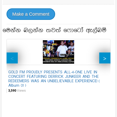
Make a Comment
මෙන්න බලන්න තවත් ෆොටෝ ඇල්බම්
GOLD FM PROUDLY PRESENTS ALL-4-ONE LIVE IN
කි
CONCERT FEATURING DERRICK JUNKEER AND THE
හැ
REDEEMERS WAS AN UNBELIEVABLE EXPERIENCE! (
Al
Album 01 )
5,0
3,590
Views