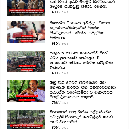
කල් ගියේ ඇයි? මීගමුව බන්ධනාගාර
ගැටුමේ සැඟවුණු කතාව මෙන්න.
430
Views
ශිෂ්‍යත්ව විභාගය අනිද්දා... විභාග
දෙපාර්තමේන්තුවෙන් විශේෂ
නිවේදනයක්... මෙන්න සම්පූර්ණ
විස්තරය
916
Views
පාලනය කරගත නොහැකිව වෑන්
රථය ප්‍රපාතයට පෙරළෙයි! 14
දෙනෙකුට තුවාල... මෙන්න සම්පූර්ණ
විස්තරය
483
Views
ඔහු කළ සේවය වචනයෙන් කිව
නොහැකි තරම්ය, ජන සන්නිවේදනයේ
දැවැන්ත පුරෝගාමියා වූ මහාචාර්ය
විමල් දිසානායක සමුගනී...
786
Views
මීගමුවෙන් ආපු ගින්න පල්ලන්සේන
දවාලයි! හිරගෙදර කැරැල්ලට කඳුළු
ගෑස් වරුසාවක්.
806
Views