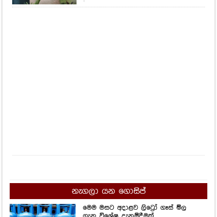
නැගලා යන ගොසිප්
මෙම මසට අදාළව ලිට්‍රෝ ගෑස් මිල
ගැන විශේෂ දැනුම්දීමක්..