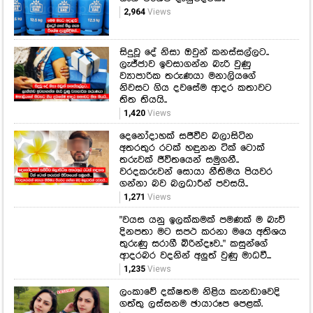
2,964
Views
සිදුවූ දේ නිසා ඔවුන් කනස්සල්ලට..
ලැජ්ජාව ඉවසාගන්න බැරි වුණු
ව්‍යාපාරික තරුණයා මනාලියගේ
නිවසට ගිය දවසේම ආදර කතාවට
තිත තියයි..
1,420
Views
දෙනෝදාහක් සජීවීව බලාසිටින
අතරතුර රටක් හඳුනන ටික් ටොක්
තරුවක් ජීවිතයෙන් සමුගනී..
වරදකරුවන් සොයා නීතිමය පියවර
ගන්නා බව බලධාරීන් පවසයි..
1,271
Views
"වයස යනු ඉලක්කමක් පමණක් ම බැව්
දිනපතා මට සපථ කරනා මයෙ අතිශය
තුරුණු සරාගී බිරින්දෑව.." කසුන්ගේ
ආදරබර වදනින් අලුත් වුණු මාධවී...
1,235
Views
ලංකාවේ දක්ෂතම නිළිය කැනඩාවෙදි
ගත්තු ලස්සනම ඡායාරූප පෙළක්.