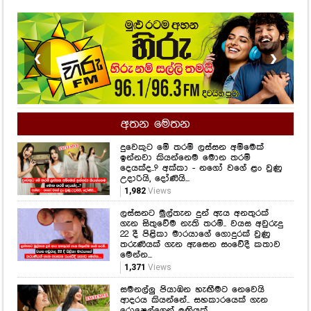
❮
❯
අතන මෙතන
දුවෙකුට මේ තරම් ලස්සන අම්මෙක්
ඉන්නවා කියන්නෙම මොන තරම්
දෙයක්ද..? අක්කා - නගෝ වගේ ළං වුණු
උදාරියි, දෝණියි...
1,982
Views
ලස්සනට මුල්තැන දුන් ඇය අනතුරක්
ගැන සිතුවේම නැති තරම්.. වයස අවුරුදු
22 දී පිළිකා මාරයාගේ ගොදුරක් වුණු
තරුණියක් ගැන ඇසෙන සංවේදී කතාව
මෙන්න...
1,371
Views
සමනල්ලු පියාඹන හැඟීමට නෙවෙයි
ආදරය කියන්නේ.. සහකාරයෙක් ගැන
රොෂෙල්ගෙන් ඉඟියක්..