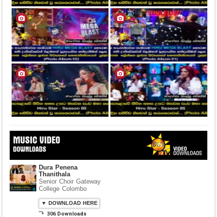
Dura Penena
Thanithala
Senior Choir Gateway
College Colombo
▼ DOWNLOAD HERE
⤵ 306 Downloads