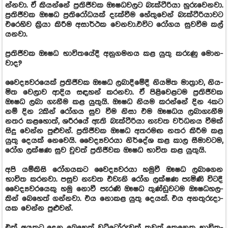
න්නවා. ඒ කියන්නේ ප්‍රති­ජී­වක ඖෂ­ධ­ව­ලට බැක්ටී­රියා හුරු­වෙ­නවා.
ප්‍රති­ජී­වක ඖෂධ ප්‍රති­රෝ­ධ­යක් දැක්වීම හේතු­වෙන් බැක්ටී­රි­යා­වට
එරෙ­හිව ක්‍රියා කිරීම අසා­ර්ථක වෙනවා.එවිට රෝගය සුව­වීම කල්
යනවා.
ප්‍රති­ජී­වක ඖෂධ භාවි­ත­යේදී අනු­ග­ම­නය කළ යුතු කරුණු මොන­
වාද?
වෛද්‍ය­ව­ර­යෙක් ප්‍රති­ජී­වක ඖෂධ ලබා­දී­මේදී නිය­මිත මාත්‍රාව, නිය­
මිත වෙලාව ආදිය සඳ­හන් කර­නවා. ඒ පිළි­වෙ­ළ­ටම ප්‍රති­ජී­වක
ඖෂධ ලබා ගැනීම කළ යුතුයි. ඖෂධ නියම කරන්නේ දින 4කට
නම් දින 2කින් රෝගය සුව වීම නිසා එම ඖෂ­ධය ලබා­ගැ­නීම
නතර කළ­හොත්, ශරී­රයේ ඇති බැක්ටී­රියා නැවත වර්ධ­නය වීමක්
සිදු වෙන්න පුළු­වන්. ප්‍රති­ජී­වක ඖෂධ අත­ර­මඟ නතර කිරීම කළ
යුතු දෙයක් නෙවෙයි. වෛද්‍ය­ව­රයා නිර්දේශ කළ කාල සීමා­ව­ටම,
රෝග ලක්ෂණ සුව වුවත් ප්‍රති­ජී­වක ඖෂධ භාවිත කළ යුතුයි.
අපි යම්කිසි රෝග­ය­කට වෛද්‍ය­ව­රයා හමුවී ඖෂධ ලබා­ගෙන
භාවිත කර­නවා. පසුව නැවත එවැනි රෝග ලක්ෂණ පැමිණි විටදී
වෛද්‍ය­ව­ර­යෙකු හමු නොවී පැරණි ඖෂධ තුණ්ඩු­ව­ටම ඖෂ­ධ­හ­ල­
කින් බෙහෙත් ගන්නවා. එය නොකළ යුතු දෙයක්. එය අන­තු­රු­දා­
යක වෙන්න පුළු­වන්.
එක් අය­කුට දෙන බෙහෙත් වට්ටෝ­රු­වක් තවත් කෙනෙකු භාවි­ත­