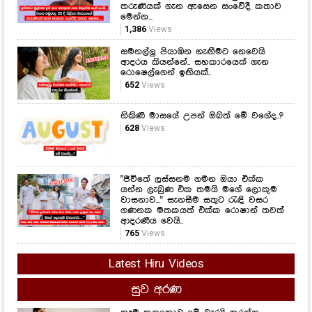
තරුණියක් ගැන ඇසෙන සංවේදී කතාව
මෙන්න...
1,386
Views
සමනල්ලු පියාඹන හැඟීමට නෙවෙයි
ආදරය කියන්නේ.. සහකාරයෙක් ගැන
රොෂෙල්ගෙන් ඉඟියක්..
652
Views
නිකිණි මාසයේ උපන් ඔබත් මේ වගේද..?
628
Views
"ජීවිතේ ලස්සනම ගමන ඔයා එක්ක
යන්න ලැබුණ එක තමයි මගේ ලොකුම
වාසනාව..." සැනසීම සතුට රැඳි වසර
ගණනක මතකයත් එක්ක රොෂාන් තවත්
ආදරණීය වෙයි..
765
Views
Latest Hiru Videos
සුව අරණ