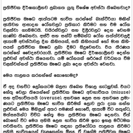
ප්‍රති­ජී­වක දීර්ඝ­කා­ලී­නව ලබා­ගත යුතු විශේෂ අවස්ථා තිබෙ­න­වාද?
ප්‍රති­ජී­වක ඖෂධ ඇත්ත­ටම භාවිත කරන්නේ බැක්ටී­රියා මඟින්
ඇති­වන ආසා­දන රෝග­ව­ලට ප්‍රති­කාර කිරී­මට සහ එම රෝග
වළක්වා ගැනී­ම­ටයි. වයි­ර­ස්ව­ලට සහ දිලී­ර­ව­ලට දෙන වෙනම
කාණ්ඩ තිබෙ­නවා. අස්ථි සහ සන්ධි සම්බන්ධ රෝග තත්ත්ව­ව­ලදී
ඇතැම් අව­ස්ථා­වල දින කිහි­ප­යක්, සති කිහි­ප­යක් හෝ මාස කිහි­
ප­යක් ප්‍රති­ජී­වක ඖෂධ ලබා දීමට සිදු­වෙ­නවා. එය තීර­ණය
කරන්නේ වෛද්‍ය­ව­ර­යායි. ප්‍රති­ජී­වක ඖෂධ දීර්ඝ­කා­ලී­නව දෙන්න
පුළු­වන් අවස්ථා තියෙ­නවා. යම් රෝග­යක් ශරී­රයේ වර්ධ­නය වීම
වළ­ක්ව­න්නත් ප්‍රති­ජී­වක ඖෂධ ලබා දෙන අවස්ථා වෙනවා.
මෙය පාල­නය කර­ගන්නේ කොහො­මද?
ඒ අද වන­විට ලෝක­ය­ටම බලපා තිබෙන විශාල ගැට­ලු­වක්. එයට
හේතු වෙලා තියෙන්නේ ප්‍රති­ජී­වක ඖෂධ අව­භා­වි­තය (misuse)
සහ අධි­භා­වි­ත­යයි (overuse). අන­වශ්‍ය ලෙස සහ අන­වශ්‍ය ප්‍රමා­
ණ­යට ප්‍රති­ජී­වක ඖෂධ භාවිත කිරී­මක් ලොව පුරා දැක ගන්න
පුළු­වන්. මෙය මිනි­සුන් අතර පම­ණක් නොවේ, ඇතැම් විට සතුන්ට,
මත්ස්‍ය­යින්ට විවිධ හේතූ මත ප්‍රති­ජී­වක ඖෂධ දෙනවා. ඒත්
බොහෝ විට මෙය අනිසි ලෙස භාවිත කිරීම ඉතා ඉහළ මට්ට­මක
පව­ති­නවා. ප්‍රති­ජී­වක ඖෂධ සඳහා ප්‍රති­රෝ­ධය පාල­නය කිරී­මට
අනිසි භාවි­ත­යෙන් වැළ­කෙන්න ඕනෑ. ඒ වගේම ප්‍රති­ජී­වක ඖෂධ