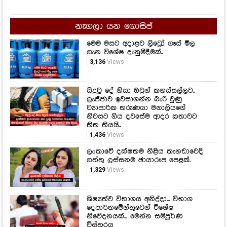
නැගලා යන ගොසිප්
මෙම මසට අදාළව ලිට්‍රෝ ගෑස් මිල
ගැන විශේෂ දැනුම්දීමක්..
3,136
Views
සිදුවූ දේ නිසා ඔවුන් කනස්සල්ලට..
ලැජ්ජාව ඉවසාගන්න බැරි වුණු
ව්‍යාපාරික තරුණයා මනාලියගේ
නිවසට ගිය දවසේම ආදර කතාවට
තිත තියයි..
1,436
Views
ලංකාවේ දක්ෂතම නිළිය කැනඩාවෙදි
ගත්තු ලස්සනම ඡායාරූප පෙළක්.
1,329
Views
ශිෂ්‍යත්ව විභාගය අනිද්දා... විභාග
දෙපාර්තමේන්තුවෙන් විශේෂ
නිවේදනයක්... මෙන්න සම්පූර්ණ
විස්තරය