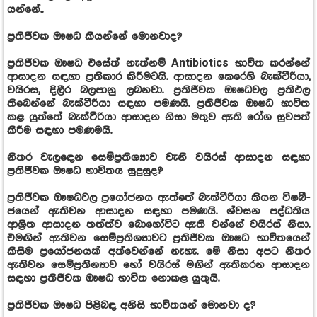
යන්නේ..
ප්‍රති­ජී­වක ඖෂධ කියන්නේ මොන­වාද?
‍ප්‍රති­ජී­වක ඖෂධ එසේත් නැත්නම් Antibiotics භාවිත කරන්නේ
ආසා­දන සඳහා ප්‍රති­කාර කිරී­ම­ටයි. ආසා­දන කෙරෙහි බැක්ටී­රියා,
වයි­රස, දිලීර බල­පානු ලබ­නවා. ප්‍රති­ජී­වක ඖෂ­ධ­වල ප්‍රති­ඵල
තිබෙන්නේ බැක්ටී­රියා සඳහා පම­ණයි. ‍ප්‍රති­ජී­වක ඖෂධ භාවිත
කළ යුත්තේ බැක්ටී­රියා ආසා­දන නිසා මතුව ඇති රෝග සුව­පත්
කිරීම සඳහා පම­ණ­මයි.
නිතර වැල­ඳෙන සෙම්ප්‍ර­ති­ශ්‍යාව වැනි වයි­රස් ආසා­දන සඳහා
ප්‍රති­ජී­වක ඖෂධ භාවි­තය සුදු­සුද?
ප්‍රති­ජී­වක ඖෂ­ධ­වල ප්‍රයෝ­ජ­නය ඇත්තේ බැක්ටී­රියා කියන විෂ­බී­
ජ­යෙන් ඇති­වන ආසා­දන සඳහා පම­ණයි. ශ්වසන පද්ධ­තිය
ආශ්‍රිත ආසා­දන තත්ත්ව බොහෝ­විට ඇති වන්නේ වයි­රස් නිසා.
එම­ඟින් ඇති­වන සෙම්ප්‍ර­ති­ශ්‍යා­වට ප්‍රති­ජී­වක ඖෂධ භාවි­ත­යෙන්
කිසිම ප්‍රයෝ­ජ­න­යක් අත්වෙන්නේ නැහැ. මේ නිසා අපට නිතර
ඇති­වන සෙම්ප්‍ර­ති­ශ්‍යාව හෝ වයි­රස් මඟින් ඇති­ක­රන ආසා­දන
සඳහා ප්‍රති­ජී­වක ඖෂධ භාවිත නොකළ යුතුයි.
ප්‍රති­ජී­වක ඖෂධ පිළි­බඳ අනිසි භාවි­ත­යන් මොනවා ද?