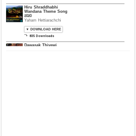
Hiru Shraddhabhi
Wandana Theme Song
2020
Yaham Hettiarachchi
▼ DOWNLOAD HERE
⤵ 835 Downloads
Dawasak Thiyewi
Rana with AURA
▼ DOWNLOAD HERE
⤵ 586 Downloads
Lowama Ekalu Kala
Deshayak
Fredy Alex Silva
▼ DOWNLOAD HERE
⤵ 1,501 Downloads
Gedarata Wela Inna
Seeduwwa Sakura
▼ DOWNLOAD HERE
⤵ 1,309 Downloads