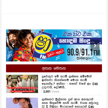
❮
❯
අතන මෙතන
දුවෙකුට මේ තරම් ලස්සන අම්මෙක්
ඉන්නවා කියන්නෙම මොන තරම්
දෙයක්ද..? අක්කා - නගෝ වගේ ළං වුණු
උදාරියි, දෝණියි...
2,001
Views
ලස්සනට මුල්තැන දුන් ඇය අනතුරක්
ගැන සිතුවේම නැති තරම්.. වයස අවුරුදු
22 දී පිළිකා මාරයාගේ ගොදුරක් වුණු