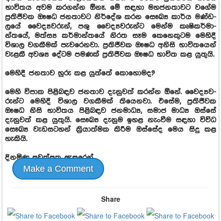
භාවි­තය අවම කර­ගන්න ඕනෑ. මේ සඳහා මහ­ජ­න­තා­වට වගේම
ප්‍රති­ජී­වක ඖෂධ ජන­තා­වට නිර්දේශ කරන සෞඛ්‍ය කාර්ය මණ්ඩ­
ලයේ වෛද්‍ය­ව­රුන්, පශු වෛද්‍ය­ව­රුන්ට මෙන්ම කෘෂි­ක­ර්මා­
න්තයේ, මත්ස්‍ය කර්මා­න්තයේ නිරත සෑම කෙනෙ­කු­ටම මෙහිදී
විශාල වග­කී­මක් පැව­රෙ­නවා. ප්‍රති­ජී­වක ඖෂධ අනිසි භාවි­ත­යෙන්
වැළකී අවශ්‍ය දේටම පම­ණක් ප්‍රති­ජී­වක ඖෂධ භාවිත කළ යුතුයි.
මෙහිදී ජන­තාව හුරු කළ යුත්තේ කොහො­මද?
මෙහි විපාක පිළි­බ­ඳව ජන­තාව දැනු­වත් කරන්න ඕනේ. වෛද්‍ය­ව­
රුන්ට මෙහිදී විශාල වග­කී­මක් තියෙ­නවා. එසේම, ප්‍රති­ජී­වක
ඖෂධ නිසි භාවි­තය පිළි­බ­ඳව ජන­මාධ්‍ය, සමාජ මාධ්‍ය ඔස්සේ
දැනු­වත් කළ යුතුයි. සෞඛ්‍ය දැනුම ඉහළ නැංවීම සඳහා විවිධ
සෞඛ්‍ය වැඩ­ස­ට­හන් ක්‍රියා­ත්මක කිරීම ඔස්සේද මෙය සිදු කළ
හැකියි.
දිනමිණ පුවත්පත ඇසුරෙන්..
Make a Comment
Share