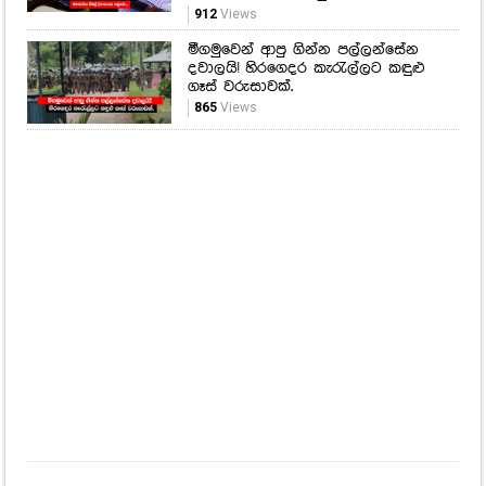
912
Views
මීගමුවෙන් ආපු ගින්න පල්ලන්සේන
දවාලයි! හිරගෙදර කැරැල්ලට කඳුළු
ගෑස් වරුසාවක්.
865
Views