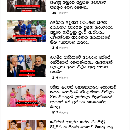
කැළඹූ ඔහුගේ අලුත්ම කඩවසම්
පින්තූර පෙළ මෙන්න..
351
Views
ලෝකය ඔවුන්ව වට්ටන්න කලින්
දරුවන්ට පියාපත් දුන්න ගුරුවරයා..
අඳුරේ තනිවුණු පුංචි ඇස්වලට
එළියක්වුණු ආදරණීය ගුරුතුමාගේ
හිත උණුකරන කතාව..
316
Views
බටහිර ආසියාවේ අර්බුදය අස්සේ
මෝදිගෙන් නෙතන්යාහුට ඇමතුමක්!
දෙදෙනා අතර සිද්ධ වුණු කතාව
මෙන්න
319
Views
රසික හදවත් මොහොතකට සොරකම්
කරන ශානුද්‍රිගේ මේ ලස්සන පින්තූර
ටික ඔයාලත් දැක්කද? බලන්නකෝ
ඇයගේ මේ ලස්සන කොහොමද
කියලා....
517
Views
කවුරුත් ආදරය කරන පියුමාලි
එදිරිසිංහ මුහුණු පොතට එකතු කළ