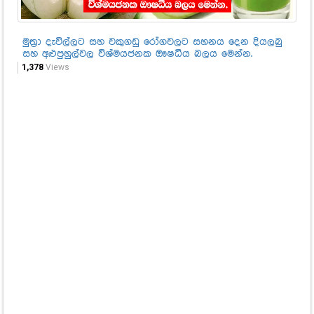
මුත්‍රා දැවිල්ලට සහ වකුගඩු රෝගවලට සහනය දෙන දියලබු
නො
සහ අළුපුහුල්වල විශ්මයජනක ඖෂධීය බලය මෙන්න.
පු
දැ
1,378
Views
1,1