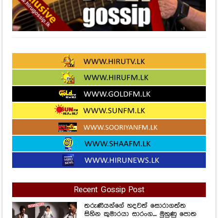
Recent Gossip Post
තරුණියන්ගේ හදවත් සොරාගත්ත
සිහින කුමාරයා සාරංග.... මුහුණු පොත