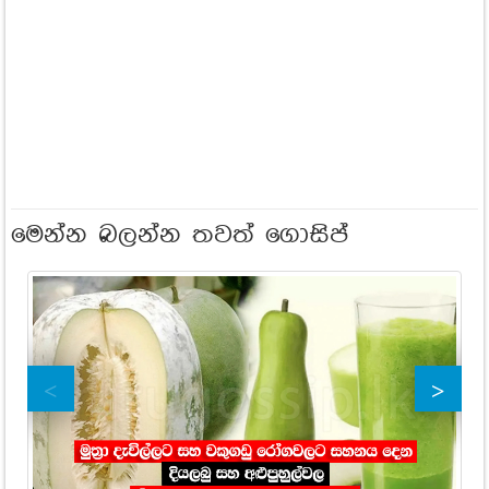
මෙන්න බලන්න තවත් ගොසිප්