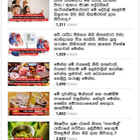
කෑම කනකොට මේ වැරදි කරන්න
එපා...! ආහාර ජීරණ පද්ධතියේ
කාර්යක්ෂමතාවයට මේ දේවල් සෘජුවම
බලපාන බව ඔබ නිකමටවත් දැන
සිටියාද..?
1,311
Views
අධි රුධිර පීඩනය ඔබ හිතනවාට වඩා
හානිදායක විය හැකියි.. සිතිය යුතු
කාරණා කිහිපයක් ගැන ඇසෙන විශේෂ
කතාවක් මෙන්න..
1,929
Views
මෙන්න මේ වයසෙදි සීනි කෑවොත්,
වයසට ගියාම මේ ලෙඩවලින් ආරක්ෂා
වෙන්න පුළුවන්.. නව අධ්‍යයනයක්
හෙළිවූ කරුණු මෙන්න..
1,490
Views
මේ දවස්වල මත්පැන් සහ පැණිබීම
පානයෙන් වළකින්න.. හේතුව මෙන්න..
සෞඛ්‍ය අමාත්‍යාංශයෙන් අනතුරු
ඇඟවීමක්..
1,802
Views
ඖෂධීය ගුණ රැසක් තියන "පනාමල්"
රුධිරයේ පට්ටිකා අඩුවීමට හොඳම
විසඳුමක් කියා ඔබ දැන සිටියාද...?
2,653
Views