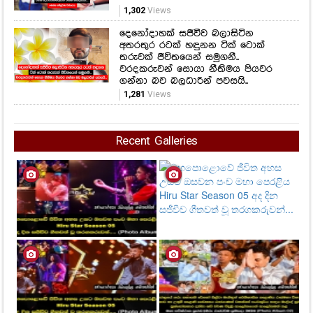
1,302
Views
දෙනෝදාහක් සජීවීව බලාසිටින
අතරතුර රටක් හඳුනන ටික් ටොක්
තරුවක් ජීවිතයෙන් සමුගනී..
වරදකරුවන් සොයා නීතිමය පියවර
ගන්නා බව බලධාරීන් පවසයි..
1,281
Views
Recent Galleries