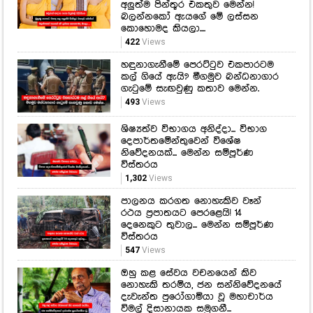
අලුත්ම පින්තූර එකතුව මෙන්න!
බලන්නකෝ ඇයගේ මේ ලස්සන
කොහොමද කියලා....
422
Views
හඳුනාගැනීමේ පෙරට්ටුව එකපාරටම
කල් ගියේ ඇයි? මීගමුව බන්ධනාගාර
ගැටුමේ සැඟවුණු කතාව මෙන්න.
493
Views
ශිෂ්‍යත්ව විභාගය අනිද්දා... විභාග
දෙපාර්තමේන්තුවෙන් විශේෂ
නිවේදනයක්... මෙන්න සම්පූර්ණ
විස්තරය
1,302
Views
පාලනය කරගත නොහැකිව වෑන්
රථය ප්‍රපාතයට පෙරළෙයි! 14
දෙනෙකුට තුවාල... මෙන්න සම්පූර්ණ
විස්තරය
547
Views
ඔහු කළ සේවය වචනයෙන් කිව
නොහැකි තරම්ය, ජන සන්නිවේදනයේ
දැවැන්ත පුරෝගාමියා වූ මහාචාර්ය
විමල් දිසානායක සමුගනී...