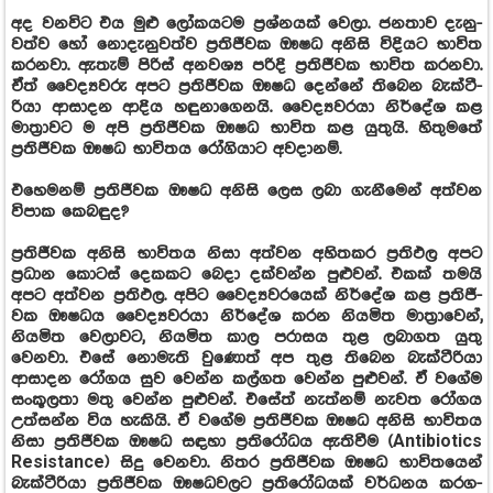
අද වන­විට එය මුළු ලෝක­ය­ටම ප්‍රශ්න­යක් වෙලා. ජන­තාව දැනු­
වත්ව හෝ නොදැ­නු­වත්ව ප්‍රති­ජී­වක ඖෂධ අනිසි විදි­යට භාවිත
කර­නවා. ඇතැම් පිරිස් අන­වශ්‍ය පරිදි ප්‍රති­ජී­වක භාවිත කර­නවා.
ඒත් වෛද්‍ය­වරු අපට ප්‍රති­ජී­වක ඖෂධ දෙන්නේ තිබෙන බැක්ටී­
රියා ආසා­දන ආදිය හඳු­නා­ගෙ­නයි. වෛද්‍ය­ව­රයා නිර්දේශ කළ
මාත්‍රා­වට ම අපි ප්‍රති­ජී­වක ඖෂධ භාවිත කළ යුතුයි. හිතු­මතේ
ප්‍රති­ජී­වක ඖෂධ භාවි­තය රෝගි­යාට අව­දා­නම්.
එහෙ­ම­නම් ප්‍රති­ජී­වක ඖෂධ අනිසි ලෙස ලබා ගැනී­මෙන් අත්වන
විපාක කෙබ­ඳුද?
ප්‍රති­ජී­වක අනිසි භාවි­තය නිසා අත්වන අහි­ත­කර ප්‍රති­ඵල අපට
ප්‍රධාන කොටස් දෙක­කට බෙදා දක්වන්න පුළු­වන්. එකක් තමයි
අපට අත්වන ප්‍රති­ඵල. අපිට වෛද්‍ය­ව­ර­යෙක් නිර්දේශ කළ ප්‍රති­ජී­
වක ඖෂ­ධය වෛද්‍ය­ව­රයා නිර්දේශ කරන නිය­මිත මාත්‍රා­වෙන්,
නිය­මිත වෙලා­වට, නිය­මිත කාල පරා­සය තුළ ලබා­ගත යුතු
වෙනවා. එසේ නොමැති වුණොත් අප තුළ තිබෙන බැක්ටී­රියා
ආසා­දන රෝගය සුව වෙන්න කල්ගත වෙන්න පුළු­වන්. ඒ වගේම
සංකූ­ලතා මතු වෙන්න පුළු­වන්. එසේත් නැත්නම් නැවත රෝගය
උත්සන්න විය හැකියි. ඒ වගේම ප්‍රති­ජී­වක ඖෂධ අනිසි භාවි­තය
නිසා ප්‍රති­ජී­වක ඖෂධ සඳහා ප්‍රති­රෝ­ධය ඇති­වීම (Antibiotics
Resistance) සිදු වෙනවා. නිතර ප්‍රති­ජී­වක ඖෂධ භාවි­ත­යෙන්
බැක්ටී­රියා ප්‍රති­ජී­වක ඖෂ­ධ­ව­ලට ප්‍රති­රෝ­ධ­යක් වර්ධ­නය කර­ග­