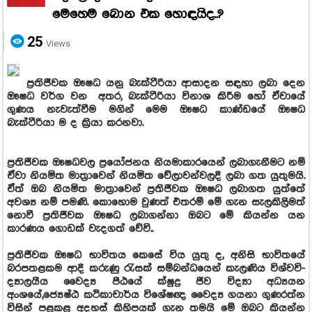
මෙහෙම බොන එක හොඳයිද..?
25
Views
ප්‍රතිජීවක ඖෂධ යනු බැක්ටීරියා ආසාදන සඳහා ලබා දෙන
ඖෂධ වර්ග වන අතර, බැක්ටීරියා විනාශ කිරීම හෝ ඒවායේ
ගුණය නැවැත්වීම මගින් මෙම ඖෂධ කාණ්ඩයේ ඖෂධ
බැක්ටීරියා ම ද ක්‍රියා කරනවා.
ප්‍රතිජීවක ඖෂධවල ප්‍රයෝජනය නියමාකාරයෙන් ලබාගැනීමට නම්
ඒවා නියමිත මාත්‍රාවෙන් නියමිත වේලාවන්වලදී ලබා ගත යුතුමයි.
ඒත් ඔබ නියමිත මාත්‍රාවෙන් ප්‍රතිජීවක ඖෂධ ලබාගත යුත්තේ
අවශ්‍ය නම් පමණි. කොහොම වුණත් එතරම් මේ ගැන සැලකිලිමත්
නොවී ප්‍රතිජීවක ඖෂධ ලබාගන්නා ඔබට මේ කියන්න යන
කාරණය ගොඩක් වැදගත් වේවි..
ප්‍රති­ජී­වක ඖෂධ භාවි­තය කෙසේ විය යුතු ද, අනිසි භාවි­තයේ
බර­ප­ත­ළකම ආදී කරුණු රැසක් සම්බ­න්ධ­යෙන් කැල­ණිය විශ්ව­වි­
ද්‍යා­ල­යීය වෛද්‍ය පීඨයේ ක්ෂුද්‍ර ජීව විද්‍යා අධ්‍ය­යන
අංශයේ,ජ්‍යෙෂ්ඨ කථි­කා­චාර්ය විශේ­ෂඥ වෛද්‍ය ගයනා ගුණ­රත්න
විසින් පළකළ අදහස් කිහිපයක් ගැන තමයි මේ ඔබට කියන්න