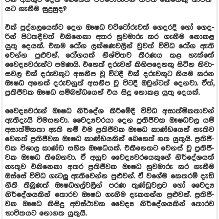
යට ගැනීම සුදු­සුද?
එක් පුද්ග­ල­යෙක්ට දෙන ඖෂධ වට්ටෝ­රු­වක් ගෙද­රදී හෝ ගෙද­
රින් පිට­ත­දී­වත් එකි­නෙකා අතර හුව­මාරු කර ගැනීම නොකළ
යුතු දෙයක්. එකම රෝග ලක්ෂ­ණ­ව­ලින් වුවත් විවිධ රෝග ඇති
වෙන්න පුළු­වන්. රෝග­යක් නිශ්චි­තව තීර­ණය කළ හැක්කේ
වෛද්‍ය­ව­රුන්ට පම­ණයි. එහෙත් දරු­වන් කිහි­ප­දෙ­නකු සිටින නිවා­
ස­වල එක් දරු­ව­කුට අස­නීප වූ විටදී එක් දරු­ව­කුට නියම කරන
ඖෂධ අනෙක් දරු­ව­නුත් අස­නීප වූ විටදී ඔවු­න්ටත් දෙනවා. ඒත්,
ප්‍රති­ජී­වක ඖෂධ සම්බ­න්ධ­යෙන් එය සිදු නොකළ යුතු දෙයක්.
වෛද්‍ය­ව­රුන් ඖෂධ නිර්දේශ කිරී­මේදී විවිධ අසා­ත්මි­ක­තා­වන්
ඇති­දැයි විම­ස­නවා. වෛද්‍ය­ව­රයා දෙන ප්‍රති­ජී­වක ඖෂ­ධ­වල යම්
අසා­ත්මි­කතා ඇති නම් එම ප්‍රති­ජී­වක ඖෂධ කාණ්ඩ­යෙන් නැතිව
වෙනත් ප්‍රති­ජී­වක ඖෂධ කාණ්ඩ­ය­කින් බෙහෙත් ගත යුතුයි. ප්‍රති­ජී­
වක විශාල කාණ්ඩ සහිත ඖෂ­ධ­යක්. එකි­නෙ­කට වෙනස් වූ ප්‍රති­ජී­
වක ඖෂධ තිබෙ­නවා. ඒ අනුව වෛද්‍ය­ව­ර­යෙ­කුගේ නිර්දේ­ශ­යක්
නැතුව එකි­නෙකා අතර ප්‍රති­ජී­වක ඖෂධ හුව­මාරු කර ගැනීම
ඔස්සේ විවිධ ගැට­ලු‍ ­ඇ­ති­වෙන්න පුළු­වන්. ඒ වගේම කෙත­රම් දැඩි
නීති තිබු­ණත් ඖෂ­ධ­හ­ල්ව­ලින් පරණ තුණ්ඩු­ව­ලට හෝ වෛද්‍ය
නිර්දේ­ශ­ය­කින් තොරව ඖෂධ ගැනීම දැක­ගන්න පුළු­වන්. ප්‍රති­ජී­
වක ඖෂධ කිසිදු අව­ස්ථා­වක වෛද්‍ය නිර්දේ­ශ­ය­කින් තොරව
භාවි­ත­යට නොගත යුතුයි.