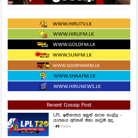
Recent Gossip Post
LPL ඉතිහාසය අලුත් කරන ගාල්ල -
යාපනය අවසන් මහා ගැටුම අද.
49
Views