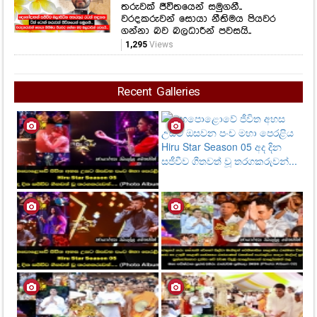
තරුවක් ජීවිතයෙන් සමුගනී..
වරදකරුවන් සොයා නීතිමය පියවර
ගන්නා බව බලධාරීන් පවසයි..
1,295
Views
Recent Galleries