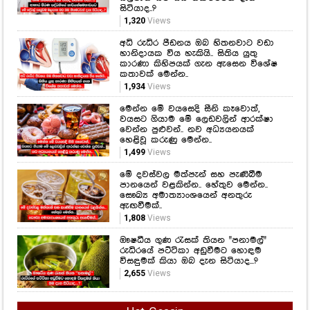
සිටියාද..?
1,320
Views
අධි රුධිර පීඩනය ඔබ හිතනවාට වඩා
හානිදායක විය හැකියි.. සිතිය යුතු
කාරණා කිහිපයක් ගැන ඇසෙන විශේෂ
කතාවක් මෙන්න..
1,934
Views
මෙන්න මේ වයසෙදි සීනි කෑවොත්,
වයසට ගියාම මේ ලෙඩවලින් ආරක්ෂා
වෙන්න පුළුවන්.. නව අධ්‍යයනයක්
හෙළිවූ කරුණු මෙන්න..
1,499
Views
මේ දවස්වල මත්පැන් සහ පැණිබීම
පානයෙන් වළකින්න.. හේතුව මෙන්න..
සෞඛ්‍ය අමාත්‍යාංශයෙන් අනතුරු
ඇඟවීමක්..
1,808
Views
ඖෂධීය ගුණ රැසක් තියන "පනාමල්"
රුධිරයේ පට්ටිකා අඩුවීමට හොඳම
විසඳුමක් කියා ඔබ දැන සිටියාද...?
2,655
Views