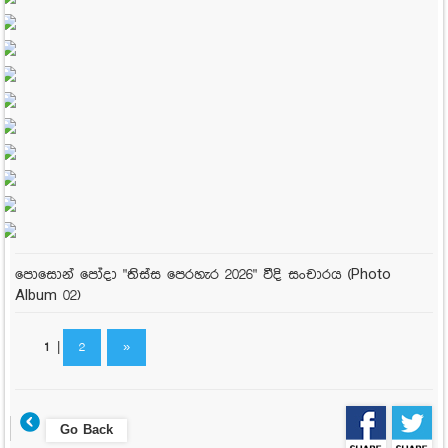
පොසොන් පෝදා "තිස්ස පෙරහැර 2026" වීදි සංචාරය (Photo
Album 02)
1
|
2
»
Go Back