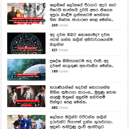
ශලනිගේ ලෝකයේ වීරයාට අදට හැට
පිරෙයි! තාත්තයි දුවයි අතර තියෙන
අපූරු බැඳීම ලස්සනටම පෙන්නන
හිත නිවෙන ඡායාරූප පෙළ මෙන්න...
249
Views
අද දවස ඔබට කොහොමද? දවස
පටන් ගන්න කලින් අනිවාර්යයෙන්ම
බලන්න!
421
Views
ප්‍රදේශ කිහිපයකටම තද වැසි. අද
දවසේ කාලගුණ අනාවැකිය මෙන්න...
189
Views
තරුණියන්ගේ හදවත් සොරාගත්ත
සිහින කුමාරයා සාරංග.... මුහුණු පොත
කැළඹූ ඔහුගේ අලුත්ම කඩවසම්
පින්තූර පෙළ මෙන්න..
482
Views
ලෝකය ඔවුන්ව වට්ටන්න කලින්
දරුවන්ට පියාපත් දුන්න ගුරුවරයා..
අඳුරේ තනිවුණු පුංචි ඇස්වලට