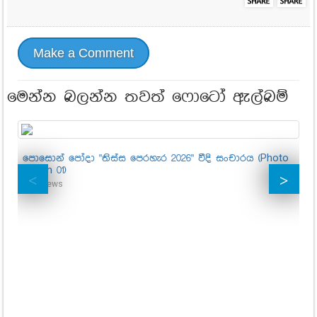
Make a Comment
මෙන්න බලන්න තවත් ෆොටෝ ඇල්බම්
පොසොන් පෝදා "තිස්ස පෙරහැර 2026" වීදි සංචාරය (Photo
ආස
Album 01)
මැ
ශා
437
Views
ති
උත
74