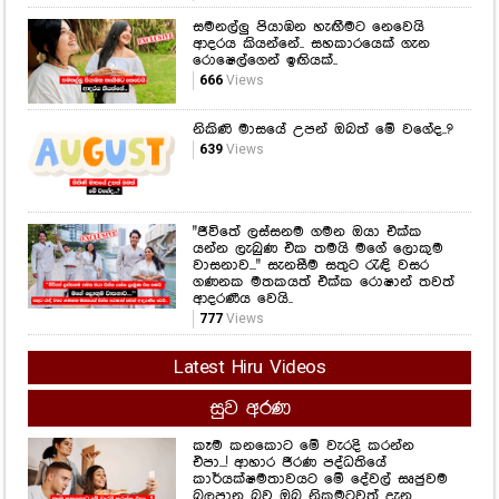
සමනල්ලු පියාඹන හැඟීමට නෙවෙයි
ආදරය කියන්නේ.. සහකාරයෙක් ගැන
රොෂෙල්ගෙන් ඉඟියක්..
666
Views
නිකිණි මාසයේ උපන් ඔබත් මේ වගේද..?
639
Views
"ජීවිතේ ලස්සනම ගමන ඔයා එක්ක
යන්න ලැබුණ එක තමයි මගේ ලොකුම
වාසනාව..." සැනසීම සතුට රැඳි වසර
ගණනක මතකයත් එක්ක රොෂාන් තවත්
ආදරණීය වෙයි..
777
Views
Latest Hiru Videos
සුව අරණ
කෑම කනකොට මේ වැරදි කරන්න
එපා...! ආහාර ජීරණ පද්ධතියේ
කාර්යක්ෂමතාවයට මේ දේවල් සෘජුවම
බලපාන බව ඔබ නිකමටවත් දැන