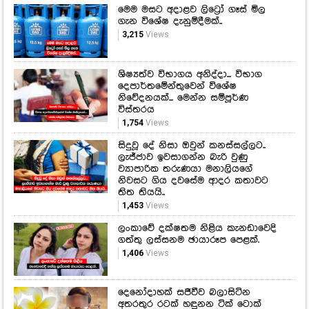
මෙම මසට අදාළව ලිට්‍රෝ ගෑස් මිල
ගැන විශේෂ දැනුම්දීමක්..
3,215
Views
ශිෂ්‍යත්ව විභාගය අනිද්දා... විභාග
දෙපාර්තමේන්තුවෙන් විශේෂ
නිවේදනයක්... මෙන්න සම්පූර්ණ
විස්තරය
1,754
Views
සිදුවූ දේ නිසා ඔවුන් කනස්සල්ලට..
ලැජ්ජාව ඉවසාගන්න බැරි වුණු
ව්‍යාපාරික තරුණයා මනාලියගේ
නිවසට ගිය දවසේම ආදර කතාවට
තිත තියයි..
1,453
Views
ලංකාවේ දක්ෂතම නිළිය කැනඩාවෙදි
ගත්තු ලස්සනම ඡායාරූප පෙළක්.
1,406
Views
දෙනෝදාහක් සජීවීව බලාසිටින
අතරතුර රටක් හඳුනන ටික් ටොක්