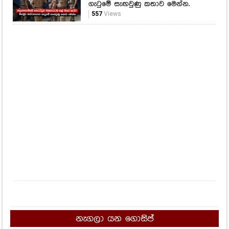
ගැටුමේ සැඟවුණු කතාව මෙන්න.
557
Views
නැගලා යන ගොසිප්