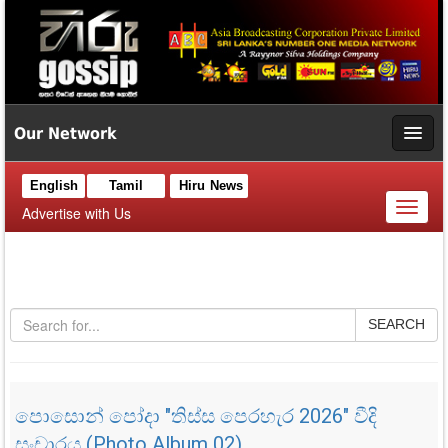
Our Network
English
Tamil
Hiru News
Toggl
Advertise with Us
naviga
SEARCH
පොසොන් පෝදා "තිස්ස පෙරහැර 2026" වීදි
සංචාරය (Photo Album 02)