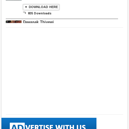
▼ DOWNLOAD HERE
⤵ 835 Downloads
Dawasak Thiyewi
Rana with AURA
▼ DOWNLOAD HERE
⤵ 586 Downloads
Lowama Ekalu Kala
Deshayak
Fredy Alex Silva
▼ DOWNLOAD HERE
⤵ 1,501 Downloads
Gedarata Wela Inna
Seeduwwa Sakura
▼ DOWNLOAD HERE
⤵ 1,309 Downloads
Hemin Sare Aa
Sulangak
Sanka Dineth
▼ DOWNLOAD HERE