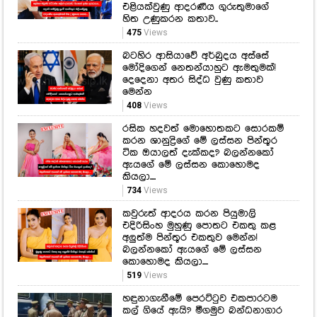
එළියක්වුණු ආදරණීය ගුරුතුමාගේ
හිත උණුකරන කතාව..
475
Views
බටහිර ආසියාවේ අර්බුදය අස්සේ
මෝදිගෙන් නෙතන්යාහුට ඇමතුමක්!
දෙදෙනා අතර සිද්ධ වුණු කතාව
මෙන්න
408
Views
රසික හදවත් මොහොතකට සොරකම්
කරන ශානුද්‍රිගේ මේ ලස්සන පින්තූර
ටික ඔයාලත් දැක්කද? බලන්නකෝ
ඇයගේ මේ ලස්සන කොහොමද
කියලා....
734
Views
කවුරුත් ආදරය කරන පියුමාලි
එදිරිසිංහ මුහුණු පොතට එකතු කළ
අලුත්ම පින්තූර එකතුව මෙන්න!
බලන්නකෝ ඇයගේ මේ ලස්සන
කොහොමද කියලා....
519
Views
හඳුනාගැනීමේ පෙරට්ටුව එකපාරටම
කල් ගියේ ඇයි? මීගමුව බන්ධනාගාර