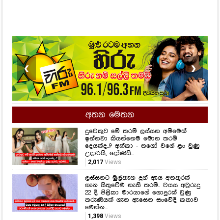
❮
❯
අතන මෙතන
දුවෙකුට මේ තරම් ලස්සන අම්මෙක්
ඉන්නවා කියන්නෙම මොන තරම්
දෙයක්ද..? අක්කා - නගෝ වගේ ළං වුණු
උදාරියි, දෝණියි...
2,017
Views
ලස්සනට මුල්තැන දුන් ඇය අනතුරක්
ගැන සිතුවේම නැති තරම්.. වයස අවුරුදු
22 දී පිළිකා මාරයාගේ ගොදුරක් වුණු
තරුණියක් ගැන ඇසෙන සංවේදී කතාව
මෙන්න...
1,398
Views