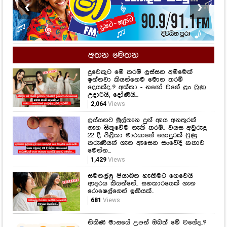
❮
❯
අතන මෙතන
දුවෙකුට මේ තරම් ලස්සන අම්මෙක්
ඉන්නවා කියන්නෙම මොන තරම්
දෙයක්ද..? අක්කා - නගෝ වගේ ළං වුණු
උදාරියි, දෝණියි...
2,064
Views
ලස්සනට මුල්තැන දුන් ඇය අනතුරක්
ගැන සිතුවේම නැති තරම්.. වයස අවුරුදු
22 දී පිළිකා මාරයාගේ ගොදුරක් වුණු
තරුණියක් ගැන ඇසෙන සංවේදී කතාව
මෙන්න...
1,429
Views
සමනල්ලු පියාඹන හැඟීමට නෙවෙයි
ආදරය කියන්නේ.. සහකාරයෙක් ගැන
රොෂෙල්ගෙන් ඉඟියක්..
681
Views
නිකිණි මාසයේ උපන් ඔබත් මේ වගේද..?