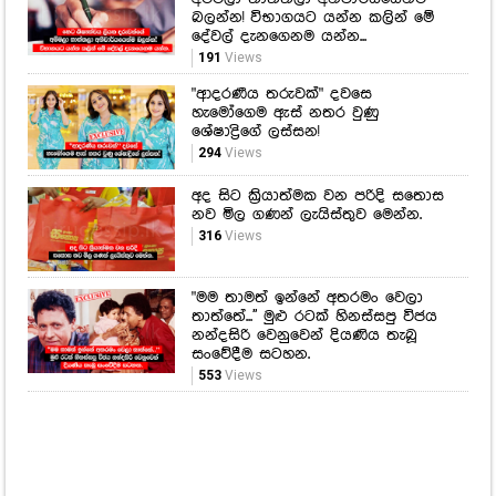
බලන්න! විභාගයට යන්න කලින් මේ
දේවල් දැනගෙනම යන්න...
191
Views
"ආදරණීය තරුවක්" දවසෙ
හැමෝගෙම ඇස් නතර වුණු
ශේෂාද්‍රිගේ ලස්සන!
294
Views
අද සිට ක්‍රියාත්මක වන පරිදි සතොස
නව මිල ගණන් ලැයිස්තුව මෙන්න.
316
Views
"මම තාමත් ඉන්නේ අතරමං වෙලා
තාත්තේ...'' මුළු රටක් හිනස්සපු විජය
නන්දසිරි වෙනුවෙන් දියණිය තැබූ
සංවේදීම සටහන.
553
Views