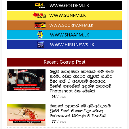
Recent Gossip Post
ඔහුව නොදන්නා කෙනෙක් නම් නැති
තරම්... රසික ආදරය අඩුවක් නැතිව
දිනා ගත් ඒ කඩවසම් ගායකයා,
දිනේෂ් ගමගේගේ අලුත්ම කඩවසම්
Photoshoot එක මෙන්න!
98
Views
ඔයාගේ පළාතත් මේ අධි-අවදානම්
ලිස්ට් එකේ තියෙනවද? ඩෙංගු
මාරයාගෙන් බිහිසුණු වාර්තාවක්!
77
Views