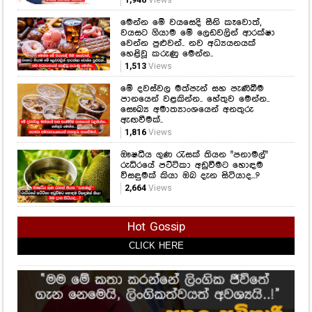
මෙන්න මේ වයසෙදි සීනි කෑවොත්,
වයසට ගියාම මේ ලෙඩවලින් ආරක්ෂා
වෙන්න පුළුවන්.. නව අධ්‍යයනයක්
හෙළිවූ කරුණු මෙන්න..
1,513
Views
මේ දවස්වල මත්පැන් සහ පැණිබීම
පානයෙන් වළකින්න.. හේතුව මෙන්න..
සෞඛ්‍ය අමාත්‍යාංශයෙන් අනතුරු
ඇඟවීමක්..
1,816
Views
ඖෂධීය ගුණ රැසක් තියන "පනාමල්"
රුධිරයේ පට්ටිකා අඩුවීමට හොඳම
විසඳුමක් කියා ඔබ දැන සිටියාද...?
2,664
Views
Hot Gossip
CLICK HERE