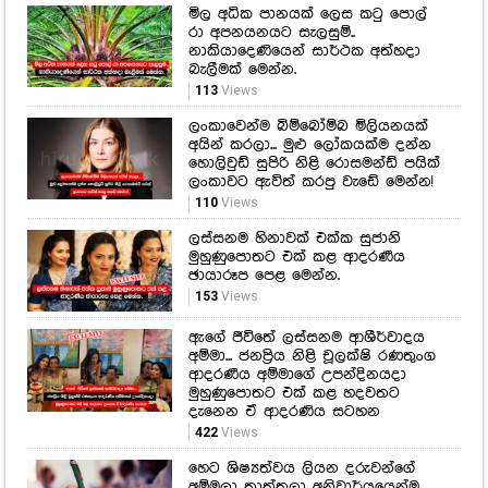
මිල අධික පානයක් ලෙස කටු පොල්
රා අපනයනයට සැලසුම්..
නාකියාදෙණියෙන් සාර්ථක අත්හදා
බැලීමක් මෙන්න.
113
Views
ලංකාවෙන්ම බිම්බෝම්බ මිලියනයක්
අයින් කරලා... මුළු ලෝකයක්ම දන්න
හොලිවුඩ් සුපිරි නිළි රොසමන්ඩ් පයික්
ලංකාවට ඇවිත් කරපු වැඩේ මෙන්න!
110
Views
ලස්සනම හිනාවක් එක්ක සුජානි
මුහුණුපොතට එක් කළ ආදරණීය
ඡායාරූප පෙළ මෙන්න.
153
Views
ඇගේ ජීවිතේ ලස්සනම ආශීර්වාදය
අම්මා... ජනප්‍රිය නිළි චූලක්ෂි රණතුංග
ආදරණීය අම්මාගේ උපන්දිනයදා
මුහුණුපොතට එක් කළ හදවතට
දැනෙන ඒ ආදරණිය සටහන
422
Views
හෙට ශිෂ්‍යත්වය ලියන දරුවන්ගේ
අම්මලා තාත්තලා අනිවාර්යයෙන්ම