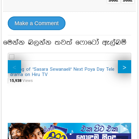
Make a Comment
මෙන්න බලන්න තවත් ෆොටෝ ඇල්බම්
Making of "Sasara Sewanaeli" Next Poya Day Tele
Ma
drama on Hiru TV
dr
15,938
Views
18,