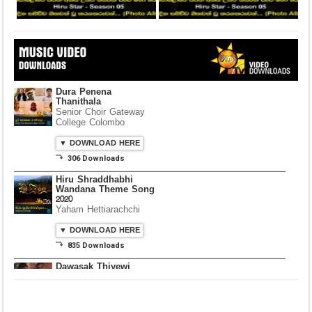
Dura Penena
Thanithala
Senior Choir Gateway
College Colombo
▼ DOWNLOAD HERE
⤵ 306 Downloads
Hiru Shraddhabhi
Wandana Theme Song
2020
Yaham Hettiarachchi
▼ DOWNLOAD HERE
⤵ 835 Downloads
Dawasak Thiyewi
Rana with AURA
▼ DOWNLOAD HERE