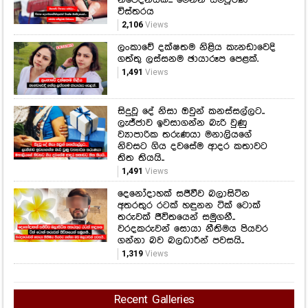
විස්තරය
2,106
Views
ලංකාවේ දක්ෂතම නිළිය කැනඩාවෙදි
ගත්තු ලස්සනම ඡායාරූප පෙළක්.
1,491
Views
සිදුවූ දේ නිසා ඔවුන් කනස්සල්ලට..
ලැජ්ජාව ඉවසාගන්න බැරි වුණු
ව්‍යාපාරික තරුණයා මනාලියගේ
නිවසට ගිය දවසේම ආදර කතාවට
තිත තියයි..
1,491
Views
දෙනෝදාහක් සජීවීව බලාසිටින
අතරතුර රටක් හඳුනන ටික් ටොක්
තරුවක් ජීවිතයෙන් සමුගනී..
වරදකරුවන් සොයා නීතිමය පියවර
ගන්නා බව බලධාරීන් පවසයි..
1,319
Views
Recent Galleries