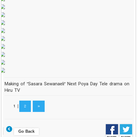
Making of "Sasara Sewanaeli" Next Poya Day Tele drama on
Hiru TV
1
|
2
»
Go Back