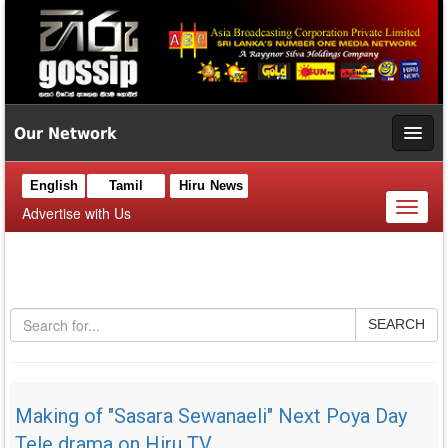
Our Network
English
Tamil
Hiru News
Toggl
Advertise with Us
naviga
SEARCH
Making of "Sasara Sewanaeli" Next Poya Day
Tele drama on Hiru TV