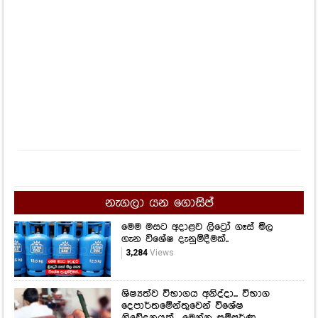
නැගලා යන ගොසිප්
මෙම මසට අදාළව ලිට්‍රෝ ගෑස් මිල
ගැන විශේෂ දැනුම්දීමක්..
3,284
Views
ශිෂ්‍යත්ව විභාගය අනිද්දා... විභාග
දෙපාර්තමේන්තුවෙන් විශේෂ
නිවේදනයක්... මෙන්න සම්පූර්ණ