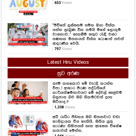
653
Views
"ජීවිතේ ලස්සනම ගමන ඔයා එක්ක
යන්න ලැබුණ එක තමයි මගේ ලොකුම
වාසනාව..." සැනසීම සතුට රැඳි වසර
ගණනක මතකයත් එක්ක රොෂාන් තවත්
ආදරණීය වෙයි..
797
Views
Latest Hiru Videos
සුව අරණ
කෑම කනකොට මේ වැරදි කරන්න
එපා...! ආහාර ජීරණ පද්ධතියේ
කාර්යක්ෂමතාවයට මේ දේවල් සෘජුවම
බලපාන බව ඔබ නිකමටවත් දැන
සිටියාද..?
1,338
Views
අධි රුධිර පීඩනය ඔබ හිතනවාට වඩා
හානිදායක විය හැකියි.. සිතිය යුතු
කාරණා කිහිපයක් ගැන ඇසෙන විශේෂ
කතාවක් මෙන්න..
1,946
Views