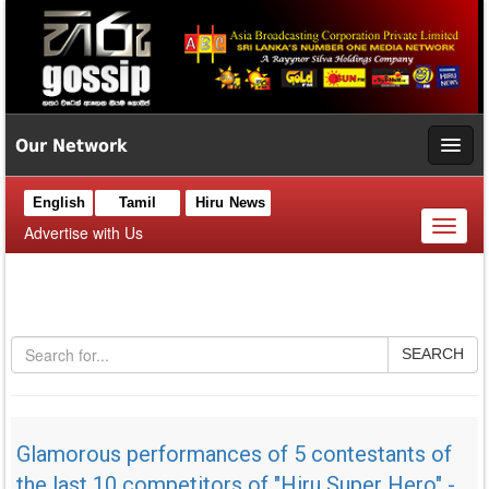
Our Network
English
Tamil
Hiru News
Toggl
Advertise with Us
naviga
SEARCH
Glamorous performances of 5 contestants of
the last 10 competitors of "Hiru Super Hero" -