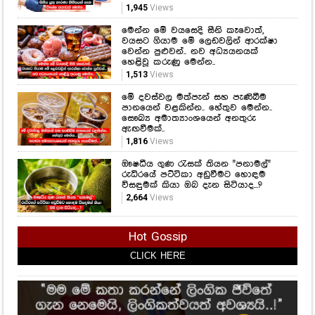
1,945
Views
මෙන්න මේ වයසෙදි සීනි කෑවොත්,
වයසට ගියාම මේ ලෙඩවලින් ආරක්ෂා
වෙන්න පුළුවන්.. නව අධ්‍යයනයක්
හෙළිවූ කරුණු මෙන්න..
1,513
Views
මේ දවස්වල මත්පැන් සහ පැණිබීම
පානයෙන් වළකින්න.. හේතුව මෙන්න..
සෞඛ්‍ය අමාත්‍යාංශයෙන් අනතුරු
ඇඟවීමක්..
1,816
Views
ඖෂධීය ගුණ රැසක් තියන "පනාමල්"
රුධිරයේ පට්ටිකා අඩුවීමට හොඳම
විසඳුමක් කියා ඔබ දැන සිටියාද...?
2,664
Views
Hot Gossip
CLICK HERE