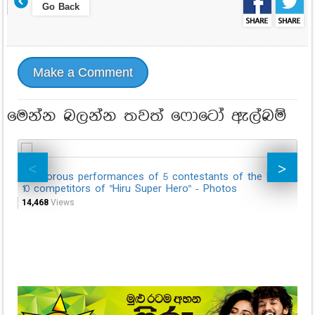
Go Back
Make a Comment
මෙන්න බලන්න තවත් ෆොටෝ ඇල්බම්
Glamorous performances of 5 contestants of the last
Gl
10 competitors of "Hiru Super Hero" - Photos
co
14,468
Views
10,