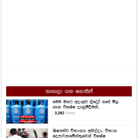
නැගලා යන ගොසිප්
මෙම මසට අදාළව ලිට්‍රෝ ගෑස් මිල
ගැන විශේෂ දැනුම්දීමක්..
3,282
Views
ශිෂ්‍යත්ව විභාගය අනිද්දා... විභාග
දෙපාර්තමේන්තුවෙන් විශේෂ