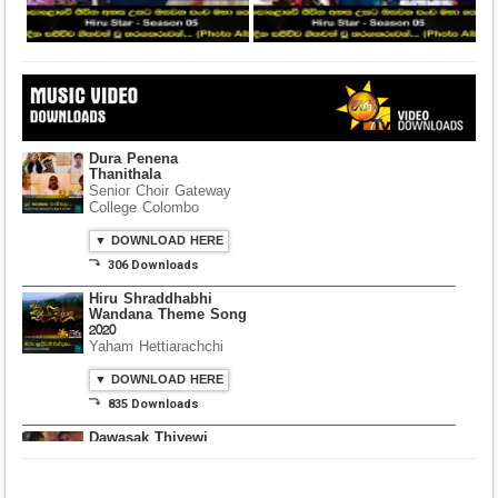
Dura Penena
Thanithala
Senior Choir Gateway
College Colombo
▼ DOWNLOAD HERE
⤵ 306 Downloads
Hiru Shraddhabhi
Wandana Theme Song
2020
Yaham Hettiarachchi
▼ DOWNLOAD HERE
⤵ 835 Downloads
Dawasak Thiyewi
Rana with AURA
▼ DOWNLOAD HERE