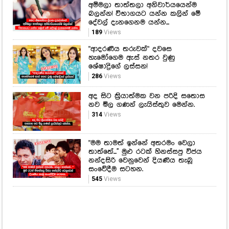
අම්මලා තාත්තලා අනිවාර්යයෙන්ම
බලන්න! විභාගයට යන්න කලින් මේ
දේවල් දැනගෙනම යන්න...
189
Views
"ආදරණීය තරුවක්" දවසෙ
හැමෝගෙම ඇස් නතර වුණු
ශේෂාද්‍රිගේ ලස්සන!
286
Views
අද සිට ක්‍රියාත්මක වන පරිදි සතොස
නව මිල ගණන් ලැයිස්තුව මෙන්න.
314
Views
"මම තාමත් ඉන්නේ අතරමං වෙලා
තාත්තේ...'' මුළු රටක් හිනස්සපු විජය
නන්දසිරි වෙනුවෙන් දියණිය තැබූ
සංවේදීම සටහන.
545
Views