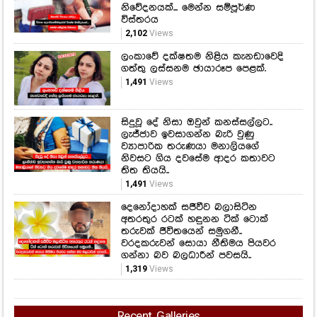
නිවේදනයක්... මෙන්න සම්පූර්ණ
විස්තරය
2,102
Views
ලංකාවේ දක්ෂතම නිළිය කැනඩාවෙදි
ගත්තු ලස්සනම ඡායාරූප පෙළක්.
1,491
Views
සිදුවූ දේ නිසා ඔවුන් කනස්සල්ලට..
ලැජ්ජාව ඉවසාගන්න බැරි වුණු
ව්‍යාපාරික තරුණයා මනාලියගේ
නිවසට ගිය දවසේම ආදර කතාවට
තිත තියයි..
1,491
Views
දෙනෝදාහක් සජීවීව බලාසිටින
අතරතුර රටක් හඳුනන ටික් ටොක්
තරුවක් ජීවිතයෙන් සමුගනී..
වරදකරුවන් සොයා නීතිමය පියවර
ගන්නා බව බලධාරීන් පවසයි..
1,319
Views
Recent Galleries