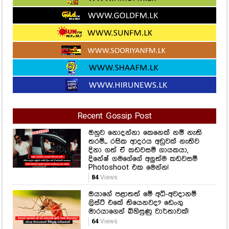
Recent Gossip Post
ඔහුව නොදන්නා කෙනෙක් නම් නැති
තරම්... රසික ආදරය අඩුවක් නැතිව
දිනා ගත් ඒ කඩවසම් ගායකයා,
දිනේෂ් ගමගේගේ අලුත්ම කඩවසම්
Photoshoot එක මෙන්න!
84
Views
ඔයාගේ පළාතත් මේ අධි-අවදානම්
ලිස්ට් එකේ තියෙනවද? ඩෙංගු
මාරයාගෙන් බිහිසුණු වාර්තාවක්!
64
Views