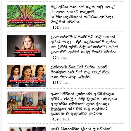
මිල අධික පානයක් ලෙස කටු පොල්
රා අපනයනයට සැලසුම්..
නාකියාදෙණියෙන් සාර්ථක අත්හදා
බැලීමක් මෙන්න.
102
Views
ලංකාවෙන්ම බිම්බෝම්බ මිලියනයක්
අයින් කරලා... මුළු ලෝකයක්ම දන්න
හොලිවුඩ් සුපිරි නිළි රොසමන්ඩ් පයික්
ලංකාවට ඇවිත් කරපු වැඩේ මෙන්න!
90
Views
ලස්සනම හිනාවක් එක්ක සුජානි
මුහුණුපොතට එක් කළ ආදරණීය
ඡායාරූප පෙළ මෙන්න.
148
Views
ඇගේ ජීවිතේ ලස්සනම ආශීර්වාදය
අම්මා... ජනප්‍රිය නිළි චූලක්ෂි රණතුංග
ආදරණීය අම්මාගේ උපන්දිනයදා
මුහුණුපොතට එක් කළ හදවතට
දැනෙන ඒ ආදරණිය සටහන
409
Views
හෙට ශිෂ්‍යත්වය ලියන දරුවන්ගේ