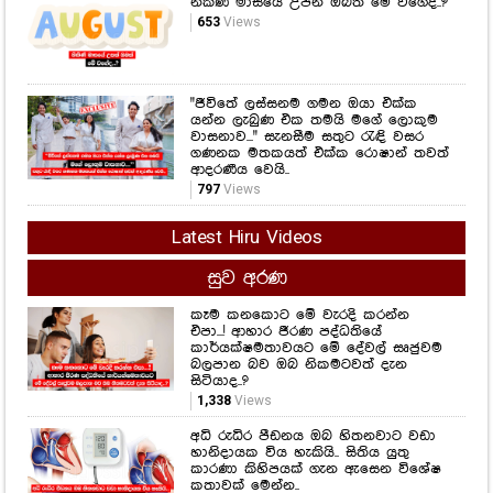
නිකිණි මාසයේ උපන් ඔබත් මේ වගේද..?
653
Views
"ජීවිතේ ලස්සනම ගමන ඔයා එක්ක
යන්න ලැබුණ එක තමයි මගේ ලොකුම
වාසනාව..." සැනසීම සතුට රැඳි වසර
ගණනක මතකයත් එක්ක රොෂාන් තවත්
ආදරණීය වෙයි..
797
Views
Latest Hiru Videos
සුව අරණ
කෑම කනකොට මේ වැරදි කරන්න
එපා...! ආහාර ජීරණ පද්ධතියේ
කාර්යක්ෂමතාවයට මේ දේවල් සෘජුවම
බලපාන බව ඔබ නිකමටවත් දැන
සිටියාද..?
1,338
Views
අධි රුධිර පීඩනය ඔබ හිතනවාට වඩා
හානිදායක විය හැකියි.. සිතිය යුතු
කාරණා කිහිපයක් ගැන ඇසෙන විශේෂ
කතාවක් මෙන්න..