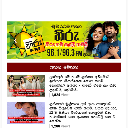
❮
❯
අතන මෙතන
දුවෙකුට මේ තරම් ලස්සන අම්මෙක්
ඉන්නවා කියන්නෙම මොන තරම්
දෙයක්ද..? අක්කා - නගෝ වගේ ළං වුණු
උදාරියි, දෝණියි...
1,824
Views
ලස්සනට මුල්තැන දුන් ඇය අනතුරක්
ගැන සිතුවේම නැති තරම්.. වයස අවුරුදු
22 දී පිළිකා මාරයාගේ ගොදුරක් වුණු
තරුණියක් ගැන ඇසෙන සංවේදී කතාව
මෙන්න...
1,288
Views