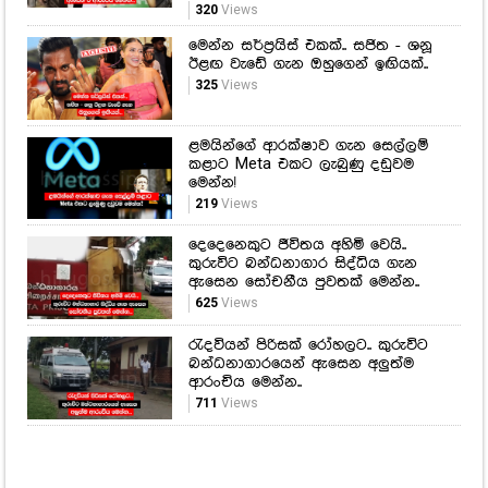
320
Views
මෙන්න සර්ප්‍රයිස් එකක්.. සජිත - ශනූ
ඊළඟ වැඩේ ගැන ඔහුගෙන් ඉඟියක්..
325
Views
ළමයින්ගේ ආරක්ෂාව ගැන සෙල්ලම්
කළාට Meta එකට ලැබුණු දඩුවම
මෙන්න!
219
Views
දෙදෙනෙකුට ජීවිතය අහිමි වෙයි..
කුරුවිට බන්ධනාගාර සිද්ධිය ගැන
ඇසෙන සෝචනීය පුවතක් මෙන්න..
625
Views
රැදවියන් පිරිසක් රෝහලට.. කුරුවිට
බන්ධනාගාරයෙන් ඇසෙන අලුත්ම
ආරංචිය මෙන්න..
711
Views