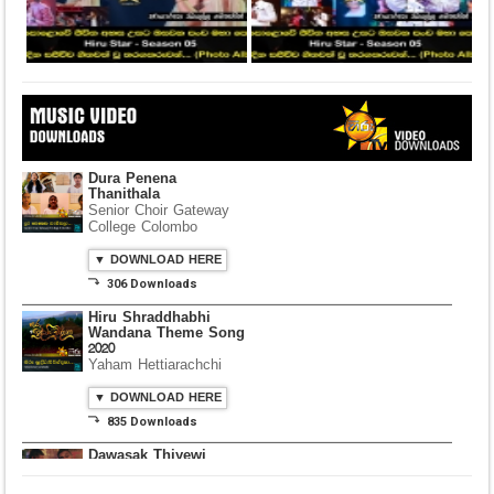
Dura Penena
Thanithala
Senior Choir Gateway
College Colombo
▼ DOWNLOAD HERE
⤵ 306 Downloads
Hiru Shraddhabhi
Wandana Theme Song
2020
Yaham Hettiarachchi
▼ DOWNLOAD HERE
⤵ 835 Downloads
Dawasak Thiyewi
Rana with AURA