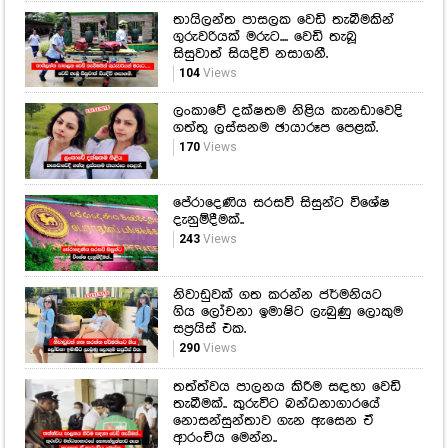
තායිලන්ත පාසලක වෙඩි තැබීමකින්
ගුරුවරියක් මරුට.... වෙඩි තැබූ
සිසුවාත් සියදිවි නසාගනී.
104
Views
ලංකාවේ දක්ෂතම නිළිය කැනඩාවෙදි
ගත්තු ලස්සනම ඡායාරූප පෙළක්.
170
Views
පේරාදෙණිය සරසවි සිසුන්ට විශේෂ
දැනුම්දීමක්..
243
Views
නිවාඩුවක් ගත කරන්න ජර්මනියට
ගිය ලෝචනා ඉමාෂිට ලැබුණු ලොකුම
සප්‍රයිස් එක.
290
Views
තත්ත්වය පාලනය කිරීම සඳහා වෙඩි
තැබීමක්.. කුරුවිට බන්ධනාගාරයේ
නොසන්සුන්තාව ගැන ඇසෙන ඒ
ආරංචිය මෙන්න..