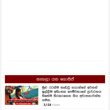
නැගලා යන ගොසිප්
මුළු රටක්ම හැඬවූ ගයාන්ගේ අවසන්
ඉල්ලීම! අහිංසක පෙම්වතාගේ ප්‍රාර්ථනය
හිතේම හිරකරගෙන ගිය අවාසනාවන්ත
ගමන.
3,124
Views