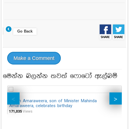
Go Back
Make a Comment
මෙන්න බලන්න තවත් ෆොටෝ ඇල්බම්
Pasan Amaraweera, son of Minister Mahinda
Su
Amaraweera, celebrates birthday
Sa
171,035
Views
56,