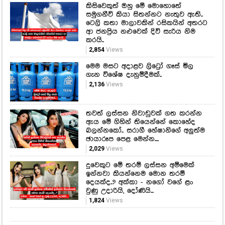
කිසිවෙකුත් ඔහු මේ මොහොතේ
සමුගනීවි කියා සිතන්නට නැතුව ඇති..
ටෙලි කතා මාලාවකින් රසිකයින් අතරට
ආ ජනප්‍රිය නළුවෙක් දිවි සැරිය නිම
කරයි..
2,854
Views
මෙම මසට අදාළව ලිට්‍රෝ ගෑස් මිල
ගැන විශේෂ දැනුම්දීමක්..
2,136
Views
තවත් ලස්සන නිවාඩුවක් ගත කරන්න
ඇය මේ ගිහින් තියෙන්නේ කොහේද
බලන්නකෝ.. සරාගී හේෂානිගේ අලුත්ම
ඡායාරූප පෙළ මෙන්න....
2,029
Views
දුවෙකුට මේ තරම් ලස්සන අම්මෙක්
ඉන්නවා කියන්නෙම මොන තරම්
දෙයක්ද..? අක්කා - නගෝ වගේ ළං
වුණු උදාරියි, දෝණියි...
1,824
Views