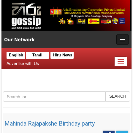
Our Network
English
Tamil
Hiru News
Toggl
Advertise with Us
naviga
SEARCH
Mahinda Rajapakshe Birthday party