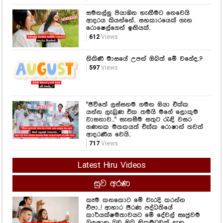
සමනල්ලු පියාඹන හැඟීමට නෙවෙයි
ආදරය කියන්නේ.. සහකාරයෙක් ගැන
රොෂෙල්ගෙන් ඉඟියක්..
612
Views
නිකිණි මාසයේ උපන් ඔබත් මේ වගේද..?
597
Views
"ජීවිතේ ලස්සනම ගමන ඔයා එක්ක
යන්න ලැබුණ එක තමයි මගේ ලොකුම
වාසනාව..." සැනසීම සතුට රැඳි වසර
ගණනක මතකයත් එක්ක රොෂාන් තවත්
ආදරණීය වෙයි..
717
Views
Latest Hiru Videos
සුව අරණ
කෑම කනකොට මේ වැරදි කරන්න
එපා...! ආහාර ජීරණ පද්ධතියේ
කාර්යක්ෂමතාවයට මේ දේවල් සෘජුවම
බලපාන බව ඔබ නිකමටවත් දැන