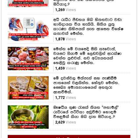
සිටියාද..?
1,269
Views
අධි රුධිර පීඩනය ඔබ හිතනවාට වඩා
හානිදායක විය හැකියි.. සිතිය යුතු
කාරණා කිහිපයක් ගැන ඇසෙන විශේෂ
කතාවක් මෙන්න..
1,878
Views
මෙන්න මේ වයසෙදි සීනි කෑවොත්,
වයසට ගියාම මේ ලෙඩවලින් ආරක්ෂා
වෙන්න පුළුවන්.. නව අධ්‍යයනයක්
හෙළිවූ කරුණු මෙන්න..
1,459
Views
මේ දවස්වල මත්පැන් සහ පැණිබීම
පානයෙන් වළකින්න.. හේතුව මෙන්න..
සෞඛ්‍ය අමාත්‍යාංශයෙන් අනතුරු
ඇඟවීමක්..
1,772
Views
ඖෂධීය ගුණ රැසක් තියන "පනාමල්"
රුධිරයේ පට්ටිකා අඩුවීමට හොඳම
විසඳුමක් කියා ඔබ දැන සිටියාද...?
2,629
Views