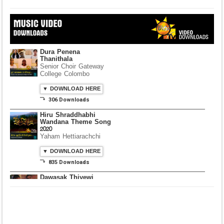
Dura Penena
Thanithala
Senior Choir Gateway
College Colombo
▼ DOWNLOAD HERE
⤵ 306 Downloads
Hiru Shraddhabhi
Wandana Theme Song
2020
Yaham Hettiarachchi
▼ DOWNLOAD HERE
⤵ 835 Downloads
Dawasak Thiyewi
Rana with AURA
▼ DOWNLOAD HERE
⤵ 586 Downloads