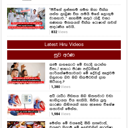
"ජීවිතේ ලස්සනම ගමන ඔයා එක්ක
යන්න ලැබුණ එක තමයි මගේ ලොකුම
වාසනාව..." සැනසීම සතුට රැඳි වසර
ගණනක මතකයත් එක්ක රොෂාන් තවත්
ආදරණීය වෙයි..
832
Views
Latest Hiru Videos
සුව අරණ
කෑම කනකොට මේ වැරදි කරන්න
එපා...! ආහාර ජීරණ පද්ධතියේ
කාර්යක්ෂමතාවයට මේ දේවල් සෘජුවම
බලපාන බව ඔබ නිකමටවත් දැන
සිටියාද..?
1,380
Views
අධි රුධිර පීඩනය ඔබ හිතනවාට වඩා
හානිදායක විය හැකියි.. සිතිය යුතු
කාරණා කිහිපයක් ගැන ඇසෙන විශේෂ
කතාවක් මෙන්න..
1,984
Views
මෙන්න මේ වයසෙදි සීනි කෑවොත්,
වයසට ගියාම මේ ලෙඩවලින් ආරක්ෂා