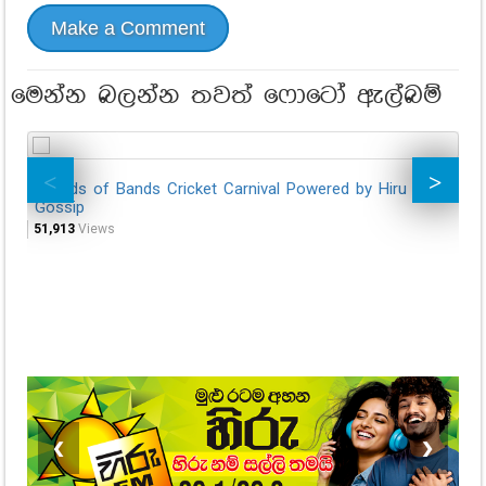
Make a Comment
මෙන්න බලන්න තවත් ෆොටෝ ඇල්බම්
Friends of Bands Cricket Carnival Powered by Hiru
Ga
Gossip
201
51,913
Views
20,
❮
❯