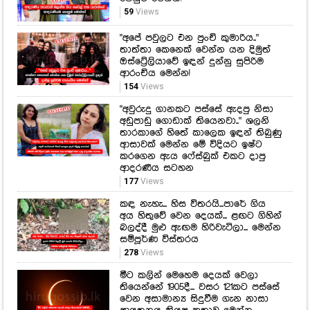
59
Views
"අපේ පවුලට එන පුංචි කුමාරිය.."
තාත්තා කෙනෙක් වෙන්න යන දිමුත්
ඔස්ට්‍රේලියාවේ ඉඳන් දුන්නු සුපිරිම
ආරංචිය මෙන්න!
154
Views
"අවුරුදු ගානකට පස්සේ ඇදපු නිසා
අඩුපාඩු ගොඩාක් තියෙනවා.." ශලනි
තාරකාගේ හිතේ කාලෙක ඉඳන් තිබුණු
ආසාවක් මෙන්න මේ විදියට ඉෂ්ට
කරගෙන ඇය ෆේස්බුක් එකට දාපු
ආදරණීය සටහන
177
Views
කඳ නැහැ... හිස විතරයි...පාරේ ගිය
අය හිතුවේ වෙන දෙයක්... ළඟට ගිහින්
බලද්දී මුළු ඇඟම හිරිවැටිලා... මෙන්න
සම්පූර්ණ විස්තරය
278
Views
මීට කලින් මෙහෙම දෙයක් වෙලා
තියෙන්නේ 1905දී... වසර 121කට පස්සේ
වෙන අසාමාන්‍ය සිදුවීම ගැන නාසා