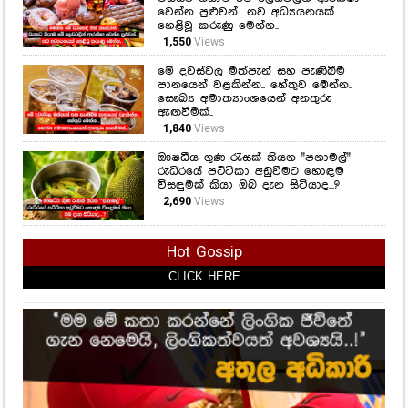
වෙන්න පුළුවන්.. නව අධ්‍යයනයක්
හෙළිවූ කරුණු මෙන්න..
1,550
Views
මේ දවස්වල මත්පැන් සහ පැණිබීම
පානයෙන් වළකින්න.. හේතුව මෙන්න..
සෞඛ්‍ය අමාත්‍යාංශයෙන් අනතුරු
ඇඟවීමක්..
1,840
Views
ඖෂධීය ගුණ රැසක් තියන "පනාමල්"
රුධිරයේ පට්ටිකා අඩුවීමට හොඳම
විසඳුමක් කියා ඔබ දැන සිටියාද...?
2,690
Views
Hot Gossip
CLICK HERE