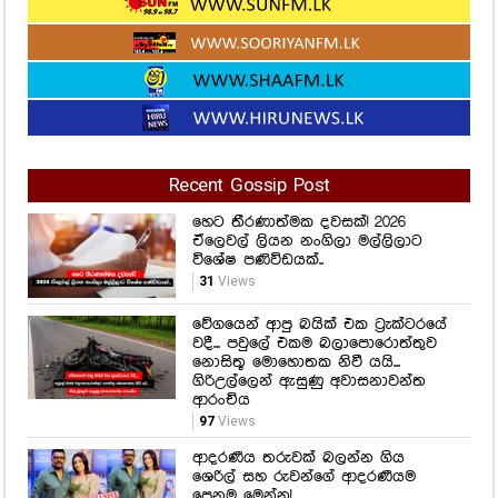
Recent Gossip Post
හෙට තීරණාත්මක දවසක්! 2026
ඒලෙවල් ලියන නංගිලා මල්ලිලාට
විශේෂ පණිවිඩයක්..
31
Views
වේගයෙන් ආපු බයික් එක ට්‍රැක්ටරයේ
වදී... පවුලේ එකම බලාපොරොත්තුව
නොසිතූ මොහොතක නිවී යයි...
ගිරිඋල්ලෙන් ඇසුණු අවාසනාවන්ත
ආරංචිය
97
Views
ආදරණීය තරුවක් බලන්න ගිය
ශෙරිල් සහ රුවන්ගේ ආදරණීයම
පෙනුම මෙන්න!