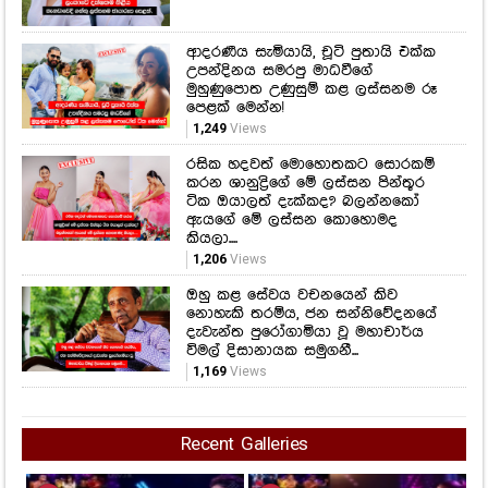
ආදරණීය සැමියායි, චූටි පුතායි එක්ක
උපන්දිනය සමරපු මාධවීගේ
මුහුණුපොත උණුසුම් කළ ලස්සනම රූ
පෙළක් මෙන්න!
1,249
Views
රසික හදවත් මොහොතකට සොරකම්
කරන ශානුද්‍රිගේ මේ ලස්සන පින්තූර
ටික ඔයාලත් දැක්කද? බලන්නකෝ
ඇයගේ මේ ලස්සන කොහොමද
කියලා....
1,206
Views
ඔහු කළ සේවය වචනයෙන් කිව
නොහැකි තරම්ය, ජන සන්නිවේදනයේ
දැවැන්ත පුරෝගාමියා වූ මහාචාර්ය
විමල් දිසානායක සමුගනී...
1,169
Views
Recent Galleries