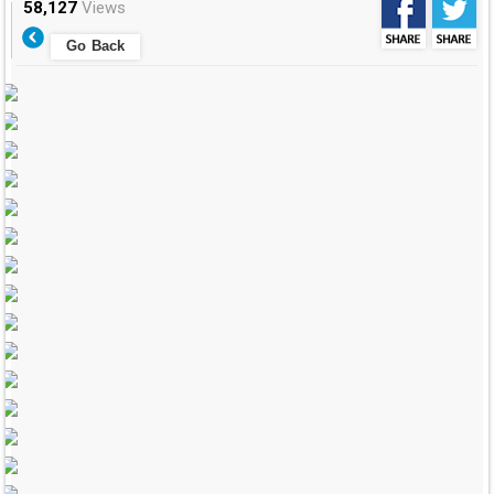
58,127
Views
Go Back