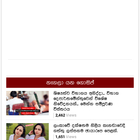
නැගලා යන ගොසිප්
ශිෂ්‍යත්ව විභාගය අනිද්දා... විභාග
දෙපාර්තමේන්තුවෙන් විශේෂ
නිවේදනයක්... මෙන්න සම්පූර්ණ
විස්තරය
2,462
Views
ලංකාවේ දක්ෂතම නිළිය කැනඩාවෙදි
ගත්තු ලස්සනම ඡායාරූප පෙළක්.
1,651
Views