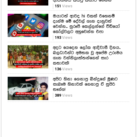
ආයතනය කියපු කතාව මෙන්න
151
Views
ඔයාටත් ආවද hi එකක් එහෙනම්
දැන්ම මේ දේවල් ගැන දැනුවත්
වෙන්න... සුරූපී කෙල්ලන්ගේ වීඩියෝ
කෝල්වලට අහුවෙන්න එපා
193
Views
අදට යෙදෙන ලෝක ආදිවාසී දිනය..
බලධාරීන්ට අමතක වූ අපේම උරුමය
ගැන වන්නිලැත්තන්ගෙන් සැර
කතාවක්!
136
Views
අපිට හිනා ගෙනාපු බින්දුගේ මූණට
සැබෑම හිනාවක් ගෙනාපු ඒ සුපිරි
තෑග්ග!
389
Views