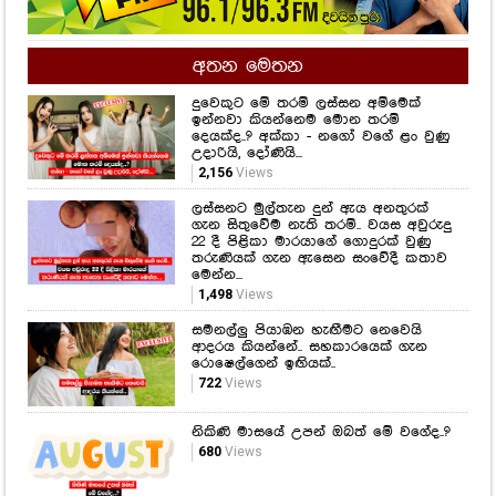
අතන මෙතන
දුවෙකුට මේ තරම් ලස්සන අම්මෙක්
ඉන්නවා කියන්නෙම මොන තරම්
දෙයක්ද..? අක්කා - නගෝ වගේ ළං වුණු
උදාරියි, දෝණියි...
2,156
Views
ලස්සනට මුල්තැන දුන් ඇය අනතුරක්
ගැන සිතුවේම නැති තරම්.. වයස අවුරුදු
22 දී පිළිකා මාරයාගේ ගොදුරක් වුණු
තරුණියක් ගැන ඇසෙන සංවේදී කතාව
මෙන්න...
1,498
Views
සමනල්ලු පියාඹන හැඟීමට නෙවෙයි
ආදරය කියන්නේ.. සහකාරයෙක් ගැන
රොෂෙල්ගෙන් ඉඟියක්..
722
Views
නිකිණි මාසයේ උපන් ඔබත් මේ වගේද..?
680
Views