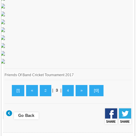
Friends Of Band Cricket Tournament 2017
[1]
«
2
|
3
|
4
»
[13]
Go Back