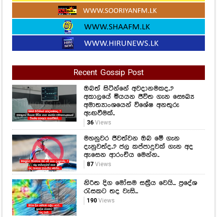
Recent Gossip Post
ඔබත් සිටින්නේ අවදානමකද..?
අකාලයේ මියයන ජීවිත ගැන සෞඛ්‍ය
අමාත්‍යාංශයෙන් විශේෂ අනතුරු
ඇඟවීමක්..
36
Views
මහනුවර ජීවත්වන ඔබ මේ ගැන
දැනුවත්ද..? ජල කප්පාදුවක් ගැන අද
ඇසෙන ආරංචිය මෙන්න..
87
Views
නිරිත දිග මෝසම සක්‍රීය වෙයි... ප්‍රදේශ
රැසකට තද වැසි...
190
Views