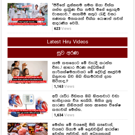
"ජීවිතේ ලස්සනම ගමන ඔයා එක්ක
යන්න ලැබුණ එක තමයි මගේ ලොකුම
වාසනාව..." සැනසීම සතුට රැඳි වසර
ගණනක මතකයත් එක්ක රොෂාන් තවත්
ආදරණීය වෙයි..
623
Views
Latest Hiru Videos
සුව අරණ
කෑම කනකොට මේ වැරදි කරන්න
එපා...! ආහාර ජීරණ පද්ධතියේ
කාර්යක්ෂමතාවයට මේ දේවල් සෘජුවම
බලපාන බව ඔබ නිකමටවත් දැන
සිටියාද..?
1,163
Views
අධි රුධිර පීඩනය ඔබ හිතනවාට වඩා
හානිදායක විය හැකියි.. සිතිය යුතු
කාරණා කිහිපයක් ගැන ඇසෙන විශේෂ
කතාවක් මෙන්න..
1,634
Views
මෙන්න මේ වයසෙදි සීනි කෑවොත්,
වයසට ගියාම මේ ලෙඩවලින් ආරක්ෂා
වෙන්න පුළුවන්.. නව අධ්‍යයනයක්