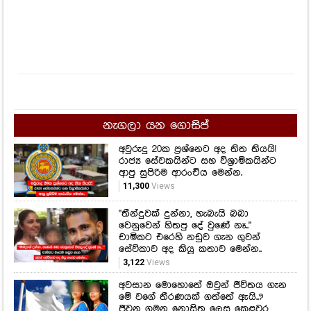
නැගලා යන ගොසිප්
අවුරුදු 20ක ප්‍රශ්නෙට අද තිත තියයි!
රාජ්‍ය සේවකයින්ට සහ විශ්‍රාමිකයින්ට
ආපු සුපිරිම ආරංචිය මෙන්න.
11,300
Views
"තීන්දුවක් දුන්නා, හැබැයි බබා
වෙනුවෙන් හිතපු දේ වුණේ නෑ.."
චාමිකට එරෙහි නඩුව ගැන ගුවන්
සේවිකාව අද කියූ කතාව මෙන්න..
3,122
Views
අවසාන මොහොතේ ඔවුන් ජීවිතය ගැන
මේ වගේ තීරණයක් ගත්තේ ඇයි..?
ජීවන ගමන නොසිතූ ලෙස කෙළවර