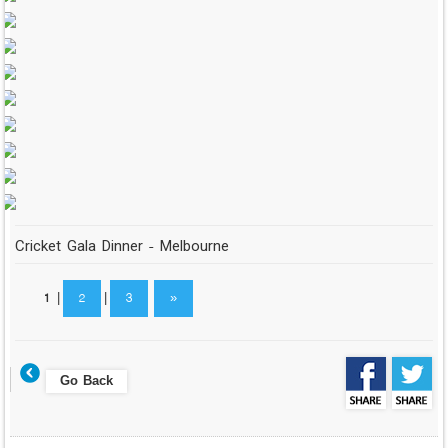
Cricket Gala Dinner - Melbourne
1
|
2
|
3
»
Go Back