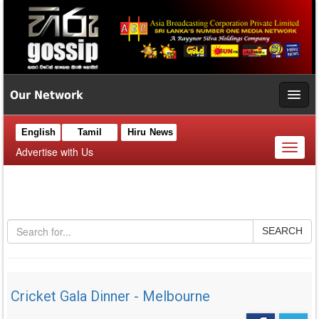
Our Network
English
Tamil
Hiru News
Toggl
Advertise with Us
naviga
SEARCH
Cricket Gala Dinner - Melbourne