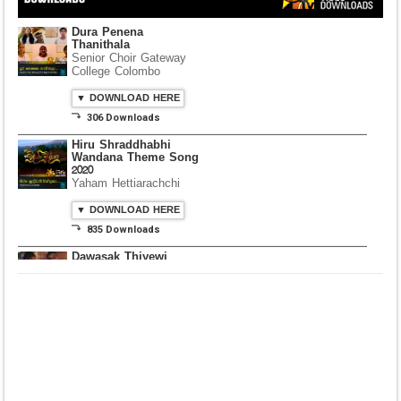
Dura Penena
Thanithala
Senior Choir Gateway
College Colombo
▼ DOWNLOAD HERE
⤵ 306 Downloads
Hiru Shraddhabhi
Wandana Theme Song
2020
Yaham Hettiarachchi
▼ DOWNLOAD HERE
⤵ 835 Downloads
Dawasak Thiyewi
Rana with AURA
▼ DOWNLOAD HERE
⤵ 586 Downloads
Lowama Ekalu Kala
Deshayak
Fredy Alex Silva
▼ DOWNLOAD HERE