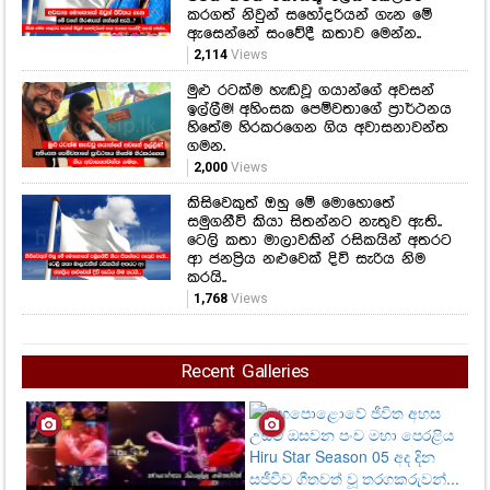
කරගත් නිවුන් සහෝදරියන් ගැන මේ
ඇසෙන්නේ සංවේදී කතාව මෙන්න..
2,114
Views
මුළු රටක්ම හැඬවූ ගයාන්ගේ අවසන්
ඉල්ලීම! අහිංසක පෙම්වතාගේ ප්‍රාර්ථනය
හිතේම හිරකරගෙන ගිය අවාසනාවන්ත
ගමන.
2,000
Views
කිසිවෙකුත් ඔහු මේ මොහොතේ
සමුගනීවි කියා සිතන්නට නැතුව ඇති..
ටෙලි කතා මාලාවකින් රසිකයින් අතරට
ආ ජනප්‍රිය නළුවෙක් දිවි සැරිය නිම
කරයි..
1,768
Views
Recent Galleries