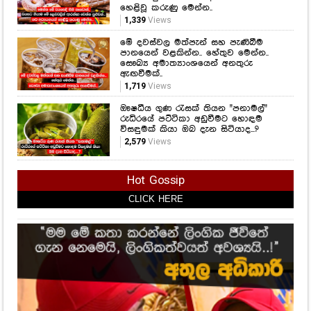
හෙළිවූ කරුණු මෙන්න..
1,339
Views
මේ දවස්වල මත්පැන් සහ පැණිබීම
පානයෙන් වළකින්න.. හේතුව මෙන්න..
සෞඛ්‍ය අමාත්‍යාංශයෙන් අනතුරු
ඇඟවීමක්..
1,719
Views
ඖෂධීය ගුණ රැසක් තියන "පනාමල්"
රුධිරයේ පට්ටිකා අඩුවීමට හොඳම
විසඳුමක් කියා ඔබ දැන සිටියාද...?
2,579
Views
Hot Gossip
CLICK HERE