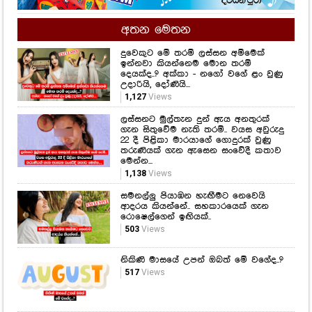
අතන මෙතන
දුවෙකුට මේ තරම් ලස්සන අම්මෙක්
ඉන්නවා කියන්නෙම මොන තරම්
දෙයක්ද..? අක්කා - නගෝ වගේ ළං වුණු
උදාරියි, දෝණියි...
1,127
Views
ලස්සනට මුල්තැන දුන් ඇය අනතුරක්
ගැන සිතුවේම නැති තරම්.. වයස අවුරුදු
22 දී පිළිකා මාරයාගේ ගොදුරක් වුණු
තරුණියක් ගැන ඇසෙන සංවේදී කතාව
මෙන්න...
1,138
Views
සමනල්ලු පියාඹන හැඟීමට නෙවෙයි
ආදරය කියන්නේ.. සහකාරයෙක් ගැන
රොෂෙල්ගෙන් ඉඟියක්..
503
Views
නිකිණි මාසයේ උපන් ඔබත් මේ වගේද..?
517
Views