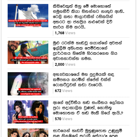
කිසිවෙකුත් ඔහු මේ මොහොතේ
සමුගනීවි කියා සිතන්නට නැතුව ඇති..
ටෙලි කතා මාලාවකින් රසිකයින්
අතරට ආ ජනප්‍රිය නළුවෙක් දිවි
සැරිය නිම කරයි..
1,768
Views
මුළු රටක්ම හැඬවූ ගයාන්ගේ අවසන්
ඉල්ලීම! අහිංසක පෙම්වතාගේ
ප්‍රාර්ථනය හිතේම හිරකරගෙන ගිය
අවාසනාවන්ත ගමන.
2,000
Views
අභ්‍යවකාශයේ මහ පුදුමයක්! සඳ
කම්පනය කරමින් ස්පේස් එක්ස්
රොකට්ටුවක් කඩා වැටෙයි.
672
Views
ඇගේ අද්විතීය හඬ සංගීතය ලෝකය
පුරා සදාකාලික වුණත්, නොසිතූ
මොහොතක ඒ හඬ මැකී ගියේ ඇයි..?
570
Views
සාරියෙන් හැඩවී මුහුණුපොත උණුසුම්
කළ නිලුෂිගේ සරාගී සේයාරූ පෙළ