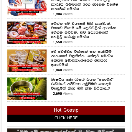
හානිදායක විය හැකියි.. සිතිය යුතු
කාරණා කිහිපයක් ගැන ඇසෙන විශේෂ
කතාවක් මෙන්න..
1,984
Views
මෙන්න මේ වයසෙදි සීනි කෑවොත්,
වයසට ගියාම මේ ලෙඩවලින් ආරක්ෂා
වෙන්න පුළුවන්.. නව අධ්‍යයනයක්
හෙළිවූ කරුණු මෙන්න..
1,550
Views
මේ දවස්වල මත්පැන් සහ පැණිබීම
පානයෙන් වළකින්න.. හේතුව මෙන්න..
සෞඛ්‍ය අමාත්‍යාංශයෙන් අනතුරු
ඇඟවීමක්..
1,840
Views
ඖෂධීය ගුණ රැසක් තියන "පනාමල්"
රුධිරයේ පට්ටිකා අඩුවීමට හොඳම
විසඳුමක් කියා ඔබ දැන සිටියාද...?
2,690
Views
Hot Gossip
CLICK HERE