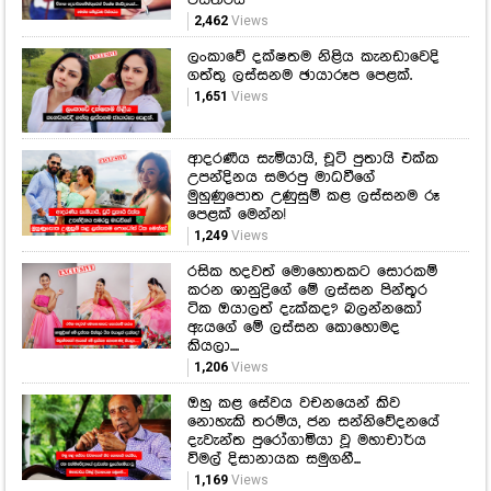
2,462
Views
ලංකාවේ දක්ෂතම නිළිය කැනඩාවෙදි
ගත්තු ලස්සනම ඡායාරූප පෙළක්.
1,651
Views
ආදරණීය සැමියායි, චූටි පුතායි එක්ක
උපන්දිනය සමරපු මාධවීගේ
මුහුණුපොත උණුසුම් කළ ලස්සනම රූ
පෙළක් මෙන්න!
1,249
Views
රසික හදවත් මොහොතකට සොරකම්
කරන ශානුද්‍රිගේ මේ ලස්සන පින්තූර
ටික ඔයාලත් දැක්කද? බලන්නකෝ
ඇයගේ මේ ලස්සන කොහොමද
කියලා....
1,206
Views
ඔහු කළ සේවය වචනයෙන් කිව
නොහැකි තරම්ය, ජන සන්නිවේදනයේ
දැවැන්ත පුරෝගාමියා වූ මහාචාර්ය
විමල් දිසානායක සමුගනී...
1,169
Views