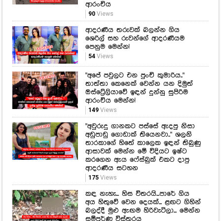
ආරංචිය
90
Views
ආදරණීය තරුවක් බලන්න ගිය
ශෙරිල් සහ රුවන්ගේ ආදරණීයම
පෙනුම මෙන්න!
54
Views
"අපේ පවුලට එන පුංචි කුමාරිය.."
තාත්තා කෙනෙක් වෙන්න යන දිමුත්
ඔස්ට්‍රේලියාවේ ඉඳන් දුන්නු සුපිරිම
ආරංචිය මෙන්න!
149
Views
"අවුරුදු ගානකට පස්සේ ඇදපු නිසා
අඩුපාඩු ගොඩාක් තියෙනවා.." ශලනි
තාරකාගේ හිතේ කාලෙක ඉඳන් තිබුණු
ආසාවක් මෙන්න මේ විදියට ඉෂ්ට
කරගෙන ඇය ෆේස්බුක් එකට දාපු
ආදරණීය සටහන
175
Views
කඳ නැහැ... හිස විතරයි...පාරේ ගිය
අය හිතුවේ වෙන දෙයක්... ළඟට ගිහින්
බලද්දී මුළු ඇඟම හිරිවැටිලා... මෙන්න
සම්පූර්ණ විස්තරය