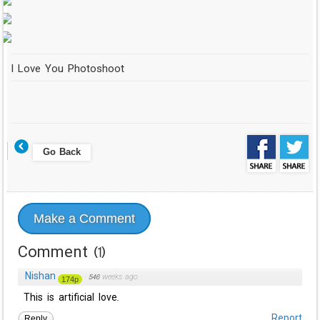
I Love You Photoshoot
Go Back
Make a Comment
Comment
(
1
)
Nishan
·
546 weeks ago
174p
This is artificial love.
Reply
Report