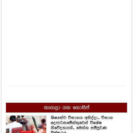
නැගලා යන ගොසිප්
ශිෂ්‍යත්ව විභාගය අනිද්දා... විභාග
දෙපාර්තමේන්තුවෙන් විශේෂ
නිවේදනයක්... මෙන්න සම්පූර්ණ
විස්තරය