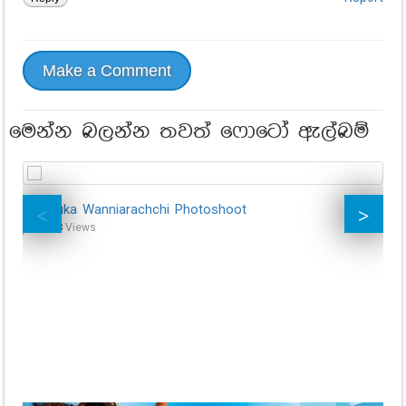
Make a Comment
මෙන්න බලන්න තවත් ෆොටෝ ඇල්බම්
Tharuka Wanniarachchi Photoshoot
Mo
55,258
Views
17,