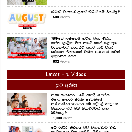
නිකිණි මාසයේ උපන් ඔබත් මේ වගේද..?
680
Views
"ජීවිතේ ලස්සනම ගමන ඔයා එක්ක
යන්න ලැබුණ එක තමයි මගේ ලොකුම
වාසනාව..." සැනසීම සතුට රැඳි වසර
ගණනක මතකයත් එක්ක රොෂාන් තවත්
ආදරණීය වෙයි..
832
Views
Latest Hiru Videos
සුව අරණ
කෑම කනකොට මේ වැරදි කරන්න
එපා...! ආහාර ජීරණ පද්ධතියේ
කාර්යක්ෂමතාවයට මේ දේවල් සෘජුවම
බලපාන බව ඔබ නිකමටවත් දැන
සිටියාද..?
1,380
Views
අධි රුධිර පීඩනය ඔබ හිතනවාට වඩා