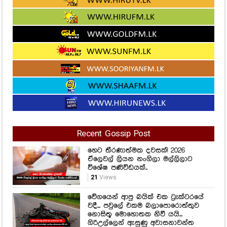
Recent Gossip Post
හෙට තීරණාත්මක දවසක්! 2026
ඒලෙවල් ලියන නංගිලා මල්ලිලාට
විශේෂ පණිවිඩයක්..
21
Views
වේගයෙන් ආපු බයික් එක ට්‍රැක්ටරයේ
වදී... පවුලේ එකම බලාපොරොත්තුව
නොසිතූ මොහොතක නිවී යයි...
ගිරිඋල්ලෙන් ඇසුණු අවාසනාවන්ත