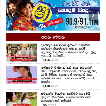
❮
❯
අතන මෙතන
දුවෙකුට මේ තරම් ලස්සන අම්මෙක්
ඉන්නවා කියන්නෙම මොන තරම්
දෙයක්ද..? අක්කා - නගෝ වගේ ළං වුණු
උදාරියි, දෝණියි...
2,156
Views
ලස්සනට මුල්තැන දුන් ඇය අනතුරක්
ගැන සිතුවේම නැති තරම්.. වයස අවුරුදු
22 දී පිළිකා මාරයාගේ ගොදුරක් වුණු
තරුණියක් ගැන ඇසෙන සංවේදී කතාව
මෙන්න...
1,498
Views
සමනල්ලු පියාඹන හැඟීමට නෙවෙයි
ආදරය කියන්නේ.. සහකාරයෙක් ගැන
රොෂෙල්ගෙන් ඉඟියක්..
722
Views