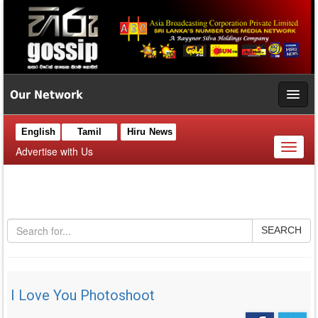
Our Network
English
Tamil
Hiru News
Toggl
Advertise with Us
naviga
SEARCH
I Love You Photoshoot