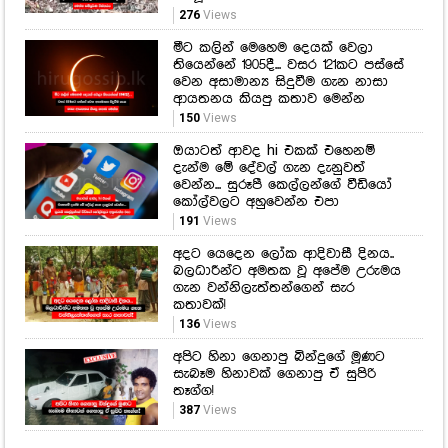
276
Views
මීට කලින් මෙහෙම දෙයක් වෙලා
තියෙන්නේ 1905දී... වසර 121කට පස්සේ
වෙන අසාමාන්‍ය සිදුවීම ගැන නාසා
ආයතනය කියපු කතාව මෙන්න
150
Views
ඔයාටත් ආවද hi එකක් එහෙනම්
දැන්ම මේ දේවල් ගැන දැනුවත්
වෙන්න... සුරූපී කෙල්ලන්ගේ වීඩියෝ
කෝල්වලට අහුවෙන්න එපා
191
Views
අදට යෙදෙන ලෝක ආදිවාසී දිනය..
බලධාරීන්ට අමතක වූ අපේම උරුමය
ගැන වන්නිලැත්තන්ගෙන් සැර
කතාවක්!
136
Views
අපිට හිනා ගෙනාපු බින්දුගේ මූණට
සැබෑම හිනාවක් ගෙනාපු ඒ සුපිරි
තෑග්ග!
387
Views