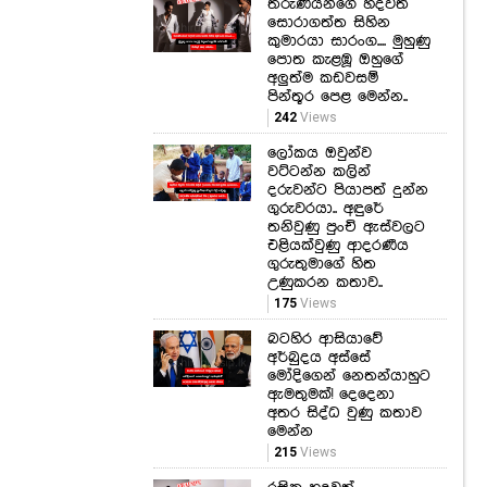
තරුණියන්ගේ හදවත්
සොරාගත්ත සිහින
කුමාරයා සාරංග.... මුහුණු
පොත කැළඹූ ඔහුගේ
අලුත්ම කඩවසම්
පින්තූර පෙළ මෙන්න..
242
Views
ලෝකය ඔවුන්ව
වට්ටන්න කලින්
දරුවන්ට පියාපත් දුන්න
ගුරුවරයා.. අඳුරේ
තනිවුණු පුංචි ඇස්වලට
එළියක්වුණු ආදරණීය
ගුරුතුමාගේ හිත
උණුකරන කතාව..
175
Views
බටහිර ආසියාවේ
අර්බුදය අස්සේ
මෝදිගෙන් නෙතන්යාහුට
ඇමතුමක්! දෙදෙනා
අතර සිද්ධ වුණු කතාව
මෙන්න
215
Views