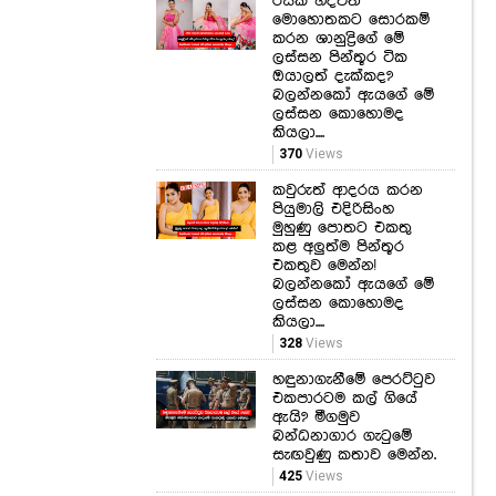
රසික හදවත්
මොහොතකට සොරකම්
කරන ශානුද්‍රිගේ මේ
ලස්සන පින්තූර ටික
ඔයාලත් දැක්කද?
බලන්නකෝ ඇයගේ මේ
ලස්සන කොහොමද
කියලා....
370
Views
කවුරුත් ආදරය කරන
පියුමාලි එදිරිසිංහ
මුහුණු පොතට එකතු
කළ අලුත්ම පින්තූර
එකතුව මෙන්න!
බලන්නකෝ ඇයගේ මේ
ලස්සන කොහොමද
කියලා....
328
Views
හඳුනාගැනීමේ පෙරට්ටුව
එකපාරටම කල් ගියේ
ඇයි? මීගමුව
බන්ධනාගාර ගැටුමේ
සැඟවුණු කතාව මෙන්න.
425
Views