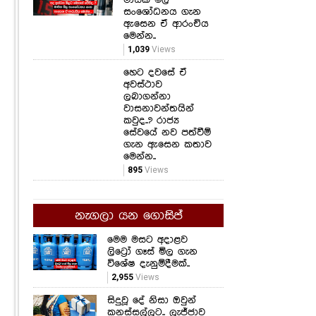
සංශෝධනය ගැන
ඇසෙන ඒ ආරංචිය
මෙන්න..
1,039
Views
හෙට දවසේ ඒ
අවස්ථාව
ලබාගන්නා
වාසනාවන්තයින්
කවුද..? රාජ්‍ය
සේවයේ නව පත්වීම්
ගැන ඇසෙන කතාව
මෙන්න..
895
Views
නැගලා යන ගොසිප්
මෙම මසට අදාළව
ලිට්‍රෝ ගෑස් මිල ගැන
විශේෂ දැනුම්දීමක්..
2,955
Views
සිදුවූ දේ නිසා ඔවුන්
කනස්සල්ලට.. ලැජ්ජාව