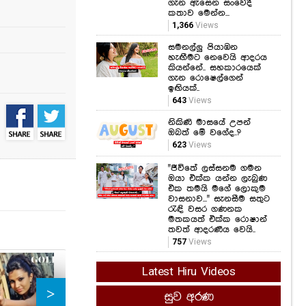
ගැන ඇසෙන සංවේදී
කතාව මෙන්න...
1,366
Views
සමනල්ලු පියාඹන
හැඟීමට නෙවෙයි ආදරය
කියන්නේ.. සහකාරයෙක්
ගැන රොෂෙල්ගෙන්
ඉඟියක්..
643
Views
නිකිණි මාසයේ උපන්
ඔබත් මේ වගේද..?
623
Views
"ජීවිතේ ලස්සනම ගමන
ඔයා එක්ක යන්න ලැබුණ
එක තමයි මගේ ලොකුම
වාසනාව..." සැනසීම සතුට
රැඳි වසර ගණනක
මතකයත් එක්ක රොෂාන්
තවත් ආදරණීය වෙයි..
757
Views
Latest Hiru Videos
First time in
Men
සුව අරණ
Ranminitenna
Wed