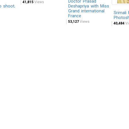
Doctor Prasad
41,815
Views
o shoot.
Deshapriya with Miss
Grand international
Srimali
France
Photos
53,127
Views
40,484
Vi