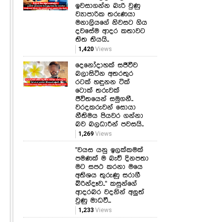
ඉවසාගන්න බැරි වුණු
ව්‍යාපාරික තරුණයා
මනාලියගේ නිවසට ගිය
දවසේම ආදර කතාවට
තිත තියයි..
1,420
Views
දෙනෝදාහක් සජීවීව
බලාසිටින අතරතුර
රටක් හඳුනන ටික්
ටොක් තරුවක්
ජීවිතයෙන් සමුගනී..
වරදකරුවන් සොයා
නීතිමය පියවර ගන්නා
බව බලධාරීන් පවසයි..
1,269
Views
"වයස යනු ඉලක්කමක්
පමණක් ම බැව් දිනපතා
මට සපථ කරනා මයෙ
අතිශය තුරුණු සරාගී
බිරින්දෑව.." කසුන්ගේ
ආදරබර වදනින් අලුත්
වුණු මාධවී...
1,233
Views