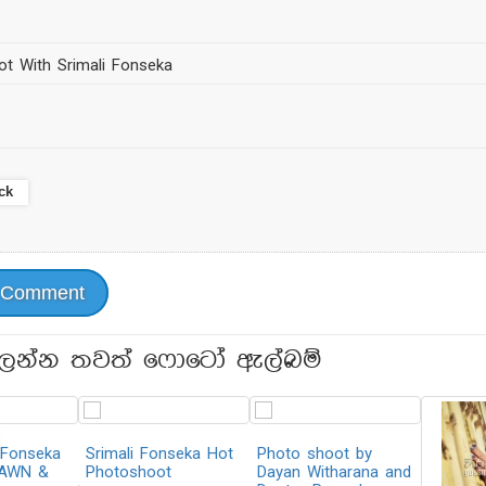
ot With Srimali Fonseka
ck
 Comment
ලන්න තවත් ෆොටෝ ඇල්බම්
 Fonseka
Srimali Fonseka Hot
Photo shoot by
DAWN &
Photoshoot
Dayan Witharana and