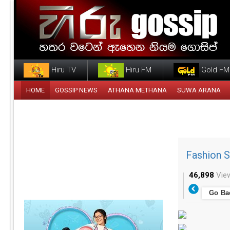
Hiru TV
Hiru FM
Gold FM
HOME
GOSSIP NEWS
ATHANA METHANA
SUWA ARANA
Fashion S
46,898
Vie
Go Ba