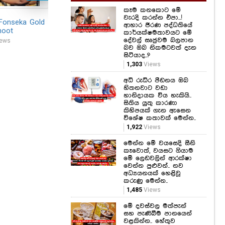
Uncommon Pre-
Alb
කෑම කනකොට මේ
shoot
49,8
වැරදි කරන්න එපා...!
31,921
Views
 Fonseka Gold
Pirates Ahoy Fashion
ආහාර ජීරණ පද්ධතියේ
hoot
Show 2014
කාර්යක්ෂමතාවයට මේ
දේවල් සෘජුවම බලපාන
ews
21,584
Views
බව ඔබ නිකමටවත් දැන
සිටියාද..?
1,303
Views
අධි රුධිර පීඩනය ඔබ
හිතනවාට වඩා
හානිදායක විය හැකියි..
සිතිය යුතු කාරණා
කිහිපයක් ගැන ඇසෙන
විශේෂ කතාවක් මෙන්න..
1,922
Views
මෙන්න මේ වයසෙදි සීනි
කෑවොත්, වයසට ගියාම
මේ ලෙඩවලින් ආරක්ෂා
වෙන්න පුළුවන්.. නව
අධ්‍යයනයක් හෙළිවූ
කරුණු මෙන්න..
1,485
Views
මේ දවස්වල මත්පැන්
සහ පැණිබීම පානයෙන්
වළකින්න.. හේතුව