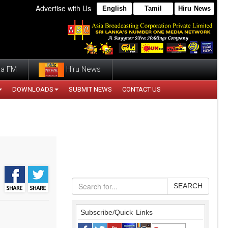
Advertise with Us
English
Tamil
Hiru News
a FM
Hiru News
DOWNLOADS
SUBMIT NEWS
CONTACT US
SEARCH
Subscribe/Quick Links