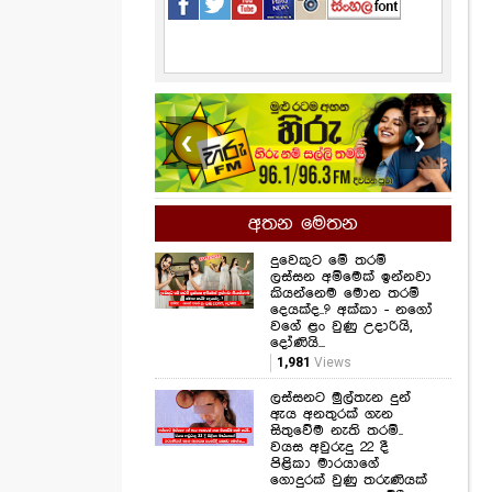
❮
❯
අතන මෙතන
දුවෙකුට මේ තරම්
ලස්සන අම්මෙක් ඉන්නවා
කියන්නෙම මොන තරම්
දෙයක්ද..? අක්කා - නගෝ
වගේ ළං වුණු උදාරියි,
දෝණියි...
1,981
Views
ලස්සනට මුල්තැන දුන්
ඇය අනතුරක් ගැන
සිතුවේම නැති තරම්..
වයස අවුරුදු 22 දී
පිළිකා මාරයාගේ
ගොදුරක් වුණු තරුණියක්