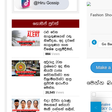
Fashion Sho
ගොසිප් පුවත්
රළු වෙන
කාලගුණයෙන් රතු
නිවේදන.. අද දවසේ
Go Ba
කාලගුණය ගැන
විශේෂ දැනුම්දීමක්..
884
Views
අවුරුදු 20ක
ප්‍රශ්නෙට අද තිත
Make a
තියයි! රාජ්‍ය
සේවකයින්ට සහ
විශ්‍රාමිකයින්ට ආපු
මෙන්න බ
සුපිරිම ආරංචිය
මෙන්න.
20,545
Views
එදා දිට්වා දරුණු
Samanalee
මතකයේ සේයාව
A DUSKY 
මැකී යන්නත් කළින්,