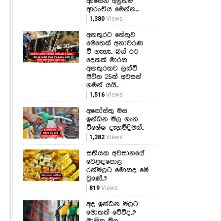
ඇසෙන අලුත්ම
ආරංචිය මෙන්න...
1,380
Views
අනතුරට හේතුව
මෙතෙක් අනාවරණ
වී නැහැ.. බස් රථ
දෙකක් මාරක
අනතුරකට ලක්වී
ජීවිත 25ක් අවසන්
ගමන් යයි..
1,516
Views
අගෝස්තු මස
ඉන්ධන මිල ගැන
විශේෂ දැනුම්දීමක්..
1,382
Views
සතියක අවසානයේ
වෙළඳපොළ
රන්මිලට මොකද මේ
වුණේ..?
819
Views
අද ඉන්ධන මිලට
මොකක් වේවිද..?
මාසික මිල