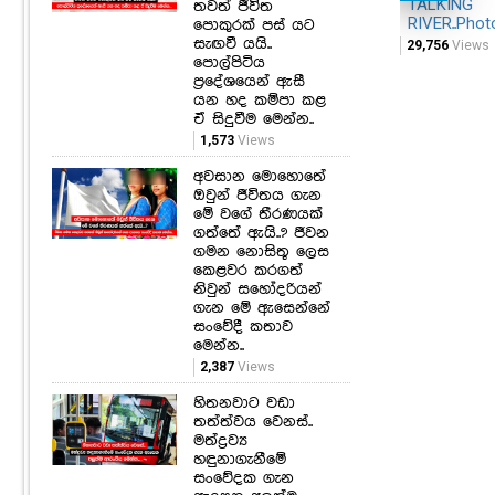
TALKING
තවත් ජීවිත
RIVER..Phot
පොකුරක් පස් යට
සැඟවී යයි..
29,756
Views
පොල්පිටිය
ප්‍රදේශයෙන් ඇසී
යන හද කම්පා කළ
ඒ සිදුවීම මෙන්න..
1,573
Views
අවසාන මොහොතේ
ඔවුන් ජීවිතය ගැන
මේ වගේ තීරණයක්
ගත්තේ ඇයි..? ජීවන
ගමන නොසිතූ ලෙස
කෙළවර කරගත්
නිවුන් සහෝදරියන්
ගැන මේ ඇසෙන්නේ
සංවේදී කතාව
මෙන්න..
2,387
Views
හිතනවාට වඩා
තත්ත්වය වෙනස්..
මත්ද්‍රව්‍ය
හඳුනාගැනීමේ
සංවේදක ගැන