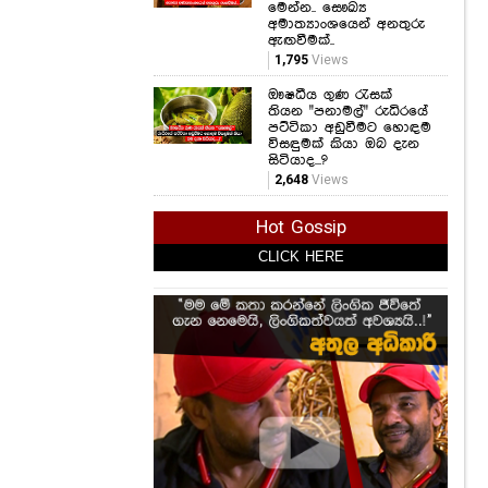
මෙන්න.. සෞඛ්‍ය
අමාත්‍යාංශයෙන් අනතුරු
ඇඟවීමක්..
1,795
Views
ඖෂධීය ගුණ රැසක්
තියන "පනාමල්" රුධිරයේ
පට්ටිකා අඩුවීමට හොඳම
විසඳුමක් කියා ඔබ දැන
සිටියාද...?
2,648
Views
Hot Gossip
CLICK HERE