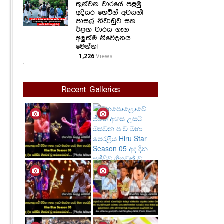
තුන්වන වාරයේ පළමු
අදියර හෙටින් අවසන්!
පාසල් නිවාඩුව සහ
ඊළඟ වාරය ගැන
අලුත්ම නිවේදනය
මෙන්න!
1,226
Views
Recent Galleries