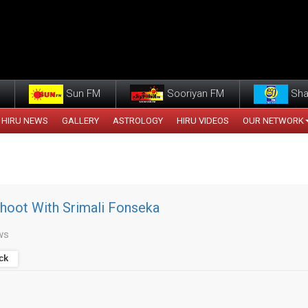
Sun FM
Sooriyan FM
Sha
HIRU NEWS
GALLERY
ASTROLOGY
HIRU VIDEOS
OUR NETWORK
hoot With Srimali Fonseka
ws
ck