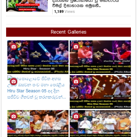
දැවැන්ත පුරෝගාමියා වූ මහාචාර්ය
විමල් දිසානායක සමුගනී...
1,189
Views
Recent Galleries