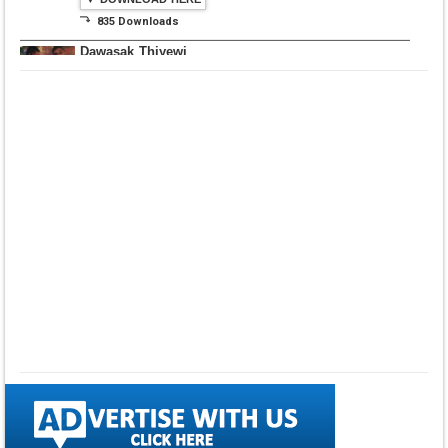
▼ DOWNLOAD HERE
⤵ 835 Downloads
Dawasak Thiyewi
Rana with AURA
▼ DOWNLOAD HERE
⤵ 586 Downloads
Lowama Ekalu Kala
Deshayak
Fredy Alex Silva
▼ DOWNLOAD HERE
⤵ 1,501 Downloads
Gedarata Wela Inna
Seeduwwa Sakura
▼ DOWNLOAD HERE
⤵ 1,309 Downloads
Hemin Sare Aa
Sulangak
Sanka Dineth
▼ DOWNLOAD HERE
⤵ 2,116 Downloads