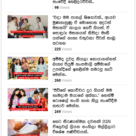
සංවේදී හෙළිදරව්වක්...
98
Views
"එදා මම පාසල් ශිෂ්‍යාවක්... ඇයව
මුණගැසුණු ඒ මොහොත අදටත්
මතකයි" කාලය ගෙවී ගියත්, ඒ
සොඳුරු මතකයන් කිසිදා මැකී
යන්නේ නැහැ චතුරිකා පීරිස් තැබූ
සටහන
225
Views
අම්මද දුවද කියලා හොයාගන්නත්
බැහැ! පියුමි හංසමාලි අම්මාගේ
උපන්දිනේ ඉහළින්ම සමරපු හැටි
මෙන්න..
260
Views
"ජීවිතේ කොච්චර දුර ගියත් මම
හැමදාම ඔයාගේ අක්කා.." නෙත්මි
රොෂෙල් නංගි ගැන කියූ සංවේදීම
කතාව මෙන්න.
249
Views
හෙට තීරණාත්මක දවසක්! 2026
ඒලෙවල් ලියන නංගිලා මල්ලිලාට
විශේෂ පණිවිඩයක්..