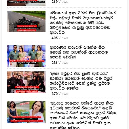
219
Views
වේගයෙන් ආපු බයික් එක ට්‍රැක්ටරයේ
වදී... පවුලේ එකම බලාපොරොත්තුව
නොසිතූ මොහොතක නිවී යයි...
ගිරිඋල්ලෙන් ඇසුණු අවාසනාවන්ත
ආරංචිය
405
Views
ආදරණීය තරුවක් බලන්න ගිය
ශෙරිල් සහ රුවන්ගේ ආදරණීයම
පෙනුම මෙන්න!
231
Views
"අපේ පවුලට එන පුංචි කුමාරිය.."
තාත්තා කෙනෙක් වෙන්න යන දිමුත්
ඔස්ට්‍රේලියාවේ ඉඳන් දුන්නු සුපිරිම
ආරංචිය මෙන්න!
370
Views
"අවුරුදු ගානකට පස්සේ ඇදපු නිසා
අඩුපාඩු ගොඩාක් තියෙනවා.." ශලනි
තාරකාගේ හිතේ කාලෙක ඉඳන් තිබුණු
ආසාවක් මෙන්න මේ විදියට ඉෂ්ට
කරගෙන ඇය ෆේස්බුක් එකට දාපු
ආදරණීය සටහන