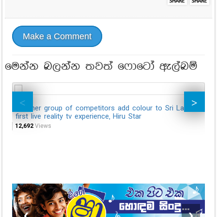
Make a Comment
මෙන්න බලන්න තවත් ෆොටෝ ඇල්බම්
Another group of competitors add colour to Sri Lanka's
An
first live reality tv experience, Hiru Star
fi
12,692
Views
12,
❮
❯