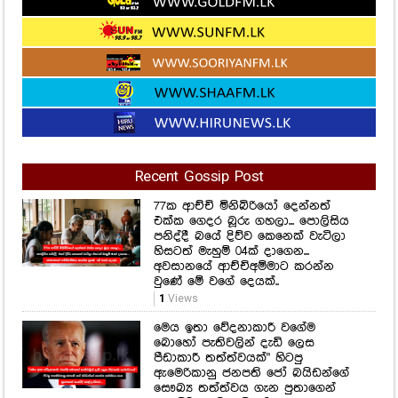
Recent Gossip Post
77ක ආච්චි මිනිබිරියෝ දෙන්නත්
එක්ක ගෙදර බූරු ගහලා... පොලිසිය
පනිද්දී බයේ දිව්ව කෙනෙක් වැටිලා
හිසටත් මැහුම් 04ක් දාගෙන...
අවසානයේ ආච්චිඅම්මාට කරන්න
වුණේ මේ වගේ දෙයක්..
1
Views
මෙය ඉතා වේදනාකාරී වගේම
බොහෝ පැතිවලින් දැඩි ලෙස
පීඩාකාරී තත්ත්වයක්" හිටපු
ඇමෙරිකානු ජනපති ජෝ බයිඩන්ගේ
සෞඛ්‍ය තත්ත්වය ගැන පුතාගෙන්