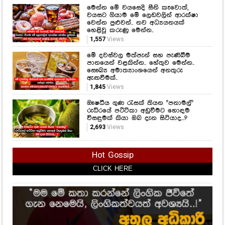
මෙන්න මේ වයසෙදි සීනි කෑවොත්,
වයසට ගියාම මේ ලෙඩවලින් ආරක්ෂා
වෙන්න පුළුවන්.. නව අධ්‍යයනයක්
හෙළිවූ කරුණු මෙන්න..
1,557
Views
මේ දවස්වල මත්පැන් සහ පැණිබීම
පානයෙන් වළකින්න.. හේතුව මෙන්න..
සෞඛ්‍ය අමාත්‍යාංශයෙන් අනතුරු
ඇඟවීමක්..
1,845
Views
ඖෂධීය ගුණ රැසක් තියන "පනාමල්"
රුධිරයේ පට්ටිකා අඩුවීමට හොඳම
විසඳුමක් කියා ඔබ දැන සිටියාද...?
2,693
Views
Hot Gossip
CLICK HERE