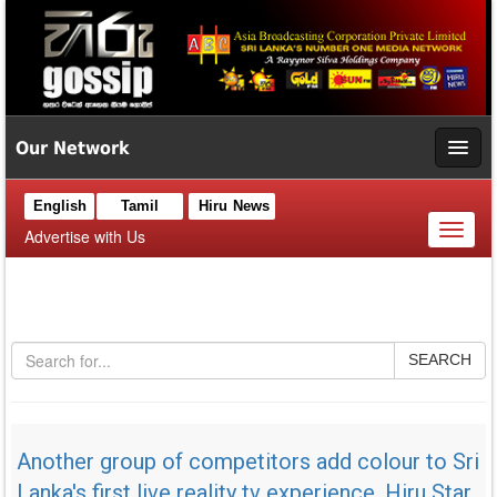
Our Network
English
Tamil
Hiru News
Toggl
Advertise with Us
naviga
SEARCH
Another group of competitors add colour to Sri
Lanka's first live reality tv experience, Hiru Star