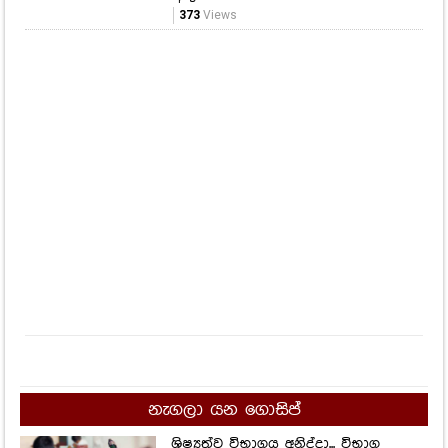
373
Views
නැගලා යන ගොසිප්
ශිෂ්‍යත්ව විභාගය අනිද්දා... විභාග