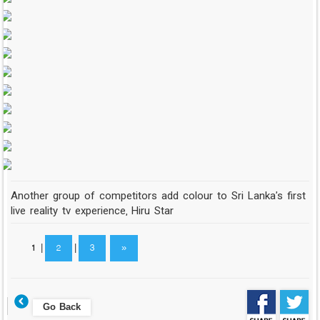
Another group of competitors add colour to Sri Lanka's first
live reality tv experience, Hiru Star
1
|
2
|
3
»
Go Back