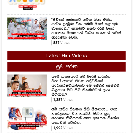
"ජීවිතේ ලස්සනම ගමන ඔයා එක්ක
යන්න ලැබුණ එක තමයි මගේ ලොකුම
වාසනාව..." සැනසීම සතුට රැඳි වසර
ගණනක මතකයත් එක්ක රොෂාන් තවත්
ආදරණීය වෙයි..
837
Views
Latest Hiru Videos
සුව අරණ
කෑම කනකොට මේ වැරදි කරන්න
එපා...! ආහාර ජීරණ පද්ධතියේ
කාර්යක්ෂමතාවයට මේ දේවල් සෘජුවම
බලපාන බව ඔබ නිකමටවත් දැන
සිටියාද..?
1,387
Views
අධි රුධිර පීඩනය ඔබ හිතනවාට වඩා
හානිදායක විය හැකියි.. සිතිය යුතු
කාරණා කිහිපයක් ගැන ඇසෙන විශේෂ
කතාවක් මෙන්න..
1,992
Views