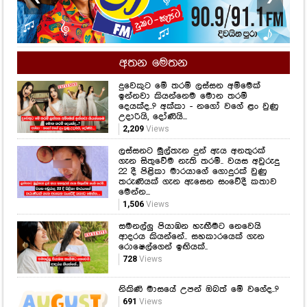
අතන මෙතන
දුවෙකුට මේ තරම් ලස්සන අම්මෙක්
ඉන්නවා කියන්නෙම මොන තරම්
දෙයක්ද..? අක්කා - නගෝ වගේ ළං වුණු
උදාරියි, දෝණියි...
2,209
Views
ලස්සනට මුල්තැන දුන් ඇය අනතුරක්
ගැන සිතුවේම නැති තරම්.. වයස අවුරුදු
22 දී පිළිකා මාරයාගේ ගොදුරක් වුණු
තරුණියක් ගැන ඇසෙන සංවේදී කතාව
මෙන්න...
1,506
Views
සමනල්ලු පියාඹන හැඟීමට නෙවෙයි
ආදරය කියන්නේ.. සහකාරයෙක් ගැන
රොෂෙල්ගෙන් ඉඟියක්..
728
Views
නිකිණි මාසයේ උපන් ඔබත් මේ වගේද..?
691
Views