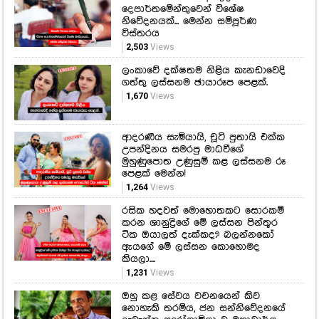
දෙපාර්තමේන්තුවෙන් විශේෂ
නිවේදනයක්... මෙන්න සම්පූර්ණ
විස්තරය
2,503
Views
ලංකාවේ දක්ෂතම නිළිය කැනඩාවෙදි
ගත්තු ලස්සනම ඡායාරූප පෙළක්.
1,670
Views
ආදරණීය සැමියායි, චූටි පුතායි එක්ක
උපන්දිනය සමරපු මාධවීගේ
මුහුණුපොත උණුසුම් කළ ලස්සනම රූ
පෙළක් මෙන්න!
1,264
Views
රසික හදවත් මොහොතකට සොරකම්
කරන ශානුද්‍රිගේ මේ ලස්සන පින්තූර
ටික ඔයාලත් දැක්කද? බලන්නකෝ
ඇයගේ මේ ලස්සන කොහොමද
කියලා....
1,231
Views
ඔහු කළ සේවය වචනයෙන් කිව
නොහැකි තරම්ය, ජන සන්නිවේදනයේ