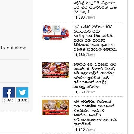
කෑම කනකොට මේ
වැරදි කරන්න එපා...!
ආහාර ජීරණ පද්ධතියේ
කාර්යක්ෂමතාවයට මේ
දේවල් සෘජුවම බලපාන
බව ඔබ නිකමටවත් දැන
සිටියාද..?
1,380
Views
y to out-show
අධි රුධිර පීඩනය ඔබ
හිතනවාට වඩා
හානිදායක විය හැකියි..
සිතිය යුතු කාරණා
කිහිපයක් ගැන ඇසෙන
විශේෂ කතාවක් මෙන්න..
1,986
Views
මෙන්න මේ වයසෙදි සීනි
කෑවොත්, වයසට ගියාම
මේ ලෙඩවලින් ආරක්ෂා
වෙන්න පුළුවන්.. නව
අධ්‍යයනයක් හෙළිවූ
කරුණු මෙන්න..
1,550
Views
මේ දවස්වල මත්පැන්
සහ පැණිබීම පානයෙන්
වළකින්න.. හේතුව