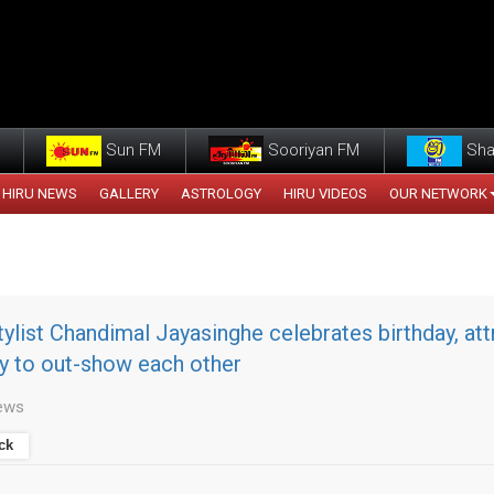
Sun FM
Sooriyan FM
Sha
HIRU NEWS
GALLERY
ASTROLOGY
HIRU VIDEOS
OUR NETWORK
tylist Chandimal Jayasinghe celebrates birthday, att
y to out-show each other
ews
ck