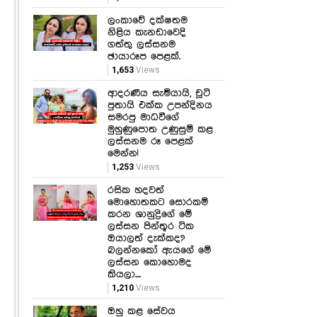
ලංකාවේ දක්ෂතම
නිළිය කැනඩාවෙදි
ගත්තු ලස්සනම
ඡායාරූප පෙළක්.
1,653
Views
ආදරණීය සැමියායි, චූටි
පුතායි එක්ක උපන්දිනය
සමරපු මාධවීගේ
මුහුණුපොත උණුසුම් කළ
ලස්සනම රූ පෙළක්
මෙන්න!
1,253
Views
රසික හදවත්
මොහොතකට සොරකම්
කරන ශානුද්‍රිගේ මේ
ලස්සන පින්තූර ටික
ඔයාලත් දැක්කද?
බලන්නකෝ ඇයගේ මේ
ලස්සන කොහොමද
කියලා....
1,210
Views
ඔහු කළ සේවය