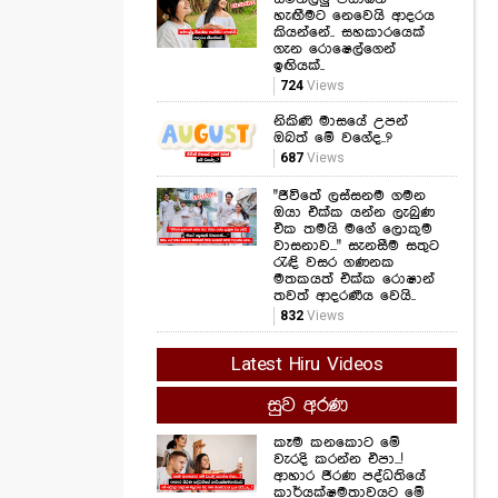
ගැන ඇසෙන සංවේදී
කතාව මෙන්න...
1,499
Views
සමනල්ලු පියාඹන
හැඟීමට නෙවෙයි ආදරය
කියන්නේ.. සහකාරයෙක්
ගැන රොෂෙල්ගෙන්
ඉඟියක්..
724
Views
නිකිණි මාසයේ උපන්
ඔබත් මේ වගේද..?
687
Views
"ජීවිතේ ලස්සනම ගමන
ඔයා එක්ක යන්න ලැබුණ
එක තමයි මගේ ලොකුම
වාසනාව..." සැනසීම සතුට
රැඳි වසර ගණනක
මතකයත් එක්ක රොෂාන්
තවත් ආදරණීය වෙයි..
832
Views
Latest Hiru Videos
සුව අරණ