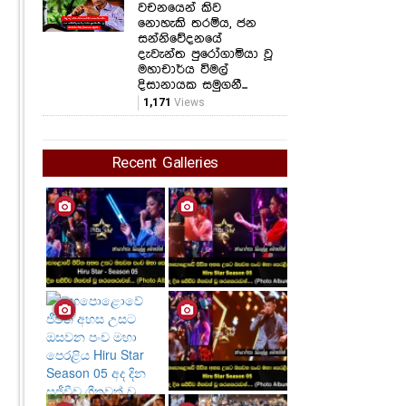
වචනයෙන් කිව
නොහැකි තරම්ය, ජන
සන්නිවේදනයේ
දැවැන්ත පුරෝගාමියා වූ
මහාචාර්ය විමල්
දිසානායක සමුගනී...
1,171
Views
Recent Galleries