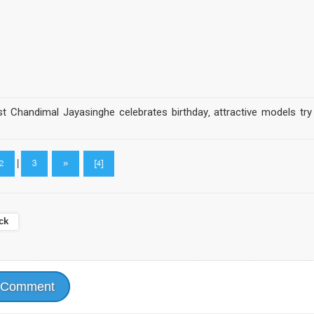
ist Chandimal Jayasinghe celebrates birthday, attractive models tr
2
|
3
»
[4]
ck
 Comment