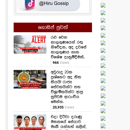
ගොසිප් පුවත්
රළු වෙන
කාලගුණයෙන් රතු
නිවේදන.. අද දවසේ
කාලගුණය ගැන
විශේෂ දැනුම්දීමක්..
944
Views
අවුරුදු 20ක
ප්‍රශ්නෙට අද තිත
තියයි! රාජ්‍ය
සේවකයින්ට සහ
විශ්‍රාමිකයින්ට ආපු
සුපිරිම ආරංචිය
මෙන්න.
20,935
Views
එදා දිට්වා දරුණු
මතකයේ සේයාව
මැකී යන්නත් කළින්,