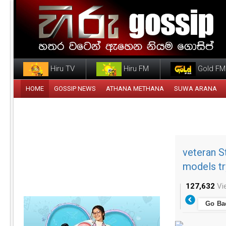
Hiru TV
Hiru FM
Gold FM
HOME
GOSSIP NEWS
ATHANA METHANA
SUWA ARANA
veteran S
models tr
127,632
Vi
Go Ba