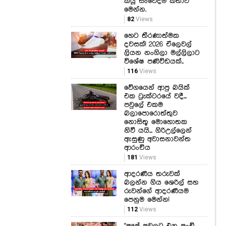
"ජීවිතේ කොච්චර දුර
ගියත් මම හැමදාම
ඔයාගේ අක්කා.." නෙත්මි
රොෂෙල් නංගි ගැන
කියූ සංවේදීම කතාව
මෙන්න.
82
Views
හෙට තීරණාත්මක
දවසක්! 2026 ඒලෙවල්
ලියන නංගිලා මල්ලිලාට
විශේෂ පණිවිඩයක්..
116
Views
වේගයෙන් ආපු බයික්
එක ට්‍රැක්ටරයේ වදී...
පවුලේ එකම
බලාපොරොත්තුව
නොසිතූ මොහොතක
නිවී යයි... ගිරිඋල්ලෙන්
ඇසුණු අවාසනාවන්ත
ආරංචිය
181
Views
ආදරණීය තරුවක්
බලන්න ගිය ශෙරිල් සහ