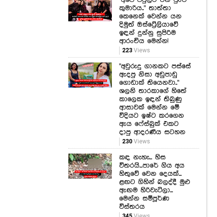
රුවන්ගේ ආදරණීයම
පෙනුම මෙන්න!
112
Views
"අපේ පවුලට එන පුංචි
කුමාරිය.." තාත්තා
කෙනෙක් වෙන්න යන
දිමුත් ඔස්ට්‍රේලියාවේ
ඉඳන් දුන්නු සුපිරිම
ආරංචිය මෙන්න!
223
Views
"අවුරුදු ගානකට පස්සේ
ඇදපු නිසා අඩුපාඩු
ගොඩාක් තියෙනවා.."
ශලනි තාරකාගේ හිතේ
කාලෙක ඉඳන් තිබුණු
ආසාවක් මෙන්න මේ
විදියට ඉෂ්ට කරගෙන
ඇය ෆේස්බුක් එකට
දාපු ආදරණීය සටහන
230
Views
කඳ නැහැ... හිස
විතරයි...පාරේ ගිය අය
හිතුවේ වෙන දෙයක්...
ළඟට ගිහින් බලද්දී මුළු