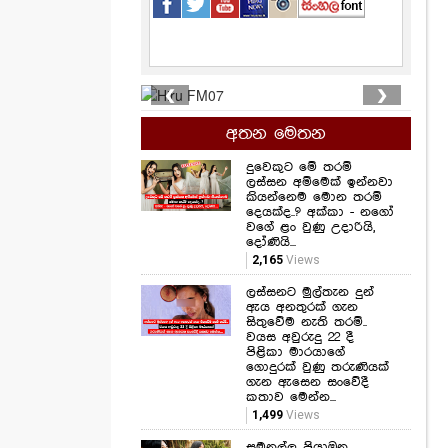
❮
❯
අතන මෙතන
දුවෙකුට මේ තරම්
ලස්සන අම්මෙක් ඉන්නවා
කියන්නෙම මොන තරම්
දෙයක්ද..? අක්කා - නගෝ
වගේ ළං වුණු උදාරියි,
දෝණියි...
2,165
Views
ලස්සනට මුල්තැන දුන්
ඇය අනතුරක් ගැන
සිතුවේම නැති තරම්..
වයස අවුරුදු 22 දී
පිළිකා මාරයාගේ
ගොදුරක් වුණු තරුණියක්