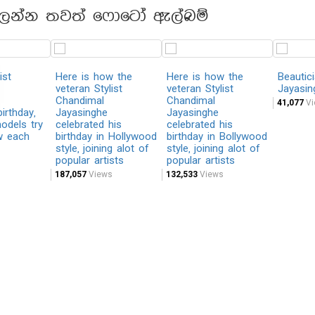
ලන්න තවත් ෆොටෝ ඇල්බම්
ist
Here is how the
Here is how the
Beautic
veteran Stylist
veteran Stylist
Jayasin
Chandimal
Chandimal
41,077
Vi
irthday,
Jayasinghe
Jayasinghe
models try
celebrated his
celebrated his
w each
birthday in Hollywood
birthday in Bollywood
style, joining alot of
style, joining alot of
popular artists
popular artists
187,057
Views
132,533
Views