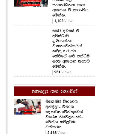
සංශෝධනය ගැන
ඇසෙන ඒ ආරංචිය
මෙන්න..
1,103
Views
හෙට දවසේ ඒ
අවස්ථාව
ලබාගන්නා
වාසනාවන්තයින්
කවුද..? රාජ්‍ය
සේවයේ නව පත්වීම්
ගැන ඇසෙන කතාව
මෙන්න..
951
Views
නැගලා යන ගොසිප්
ශිෂ්‍යත්ව විභාගය
අනිද්දා... විභාග
දෙපාර්තමේන්තුවෙන්
විශේෂ නිවේදනයක්...
මෙන්න සම්පූර්ණ
විස්තරය
2,468
Views