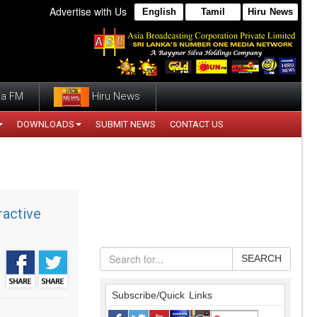
Advertise with Us
English
Tamil
Hiru News
a FM
Hiru News
DOWNLOADS
SUBMIT NEWS
CONTACT US
ractive
SEARCH
Subscribe/Quick Links