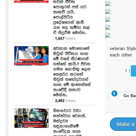
තවත් ජීවිත
පොකුරක් පස් යට
සැඟවී යයි..
පොල්පිටිය
ප්‍රදේශයෙන් ඇසී
යන හද කම්පා කළ
ඒ සිදුවීම මෙන්න..
1,657
Views
අවසාන මොහොතේ
veteran Styl
ඔවුන් ජීවිතය ගැන
each other
මේ වගේ තීරණයක්
ගත්තේ ඇයි..? ජීවන
ගමන නොසිතූ ලෙස
1
|
කෙළවර කරගත්
නිවුන් සහෝදරියන්
ගැන මේ ඇසෙන්නේ
සංවේදී කතාව
මෙන්න..
Go Ba
2,482
Views
හිතනවාට වඩා
තත්ත්වය වෙනස්..
මත්ද්‍රව්‍ය
Make a
හඳුනාගැනීමේ
සංවේදක ගැන