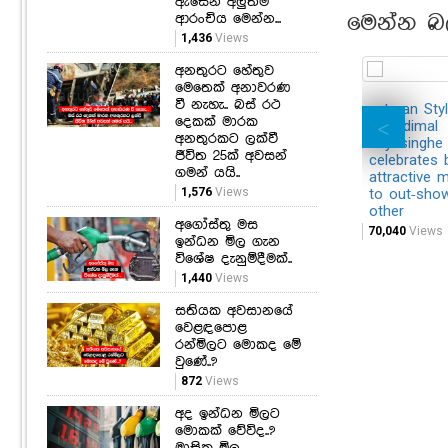
ඇසෙන අලුත්ම
ආරංචිය මෙන්න...
මෙන්න බ
1,436
Views
අනතුරට හේතුව
මෙතෙක් අනාවරණ
වී නැහැ.. බස් රථ
veteran Styl
දෙකක් මාරක
Chandimal
අනතුරකට ලක්වී
Jayasinghe
ජීවිත 25ක් අවසන්
celebrates b
ගමන් යයි..
attractive 
1,576
Views
to out-sho
other
අගෝස්තු මස
70,040
Views
ඉන්ධන මිල ගැන
විශේෂ දැනුම්දීමක්..
1,440
Views
සතියක අවසානයේ
වෙළඳපොළ
රන්මිලට මොකද මේ
වුණේ..?
872
Views
අද ඉන්ධන මිලට
මොකක් වේවිද..?
මාසික මිල