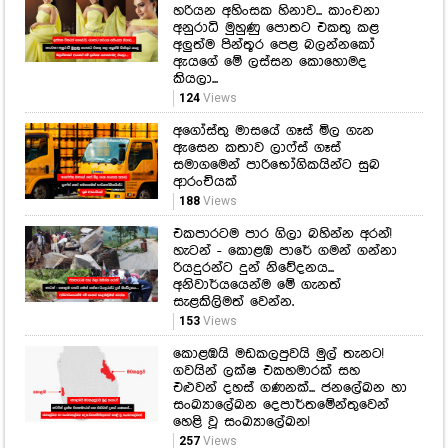
හරියන අහිංසක හිනාව... කාංචනා
අනුරාධි මුහුණු පොතට එකතු කළ
අලුත්ම පින්තූර පෙළ බලන්නකෝ
ඇයගේ මේ ලස්සන කොහොමද
කියලා...
124
Views
අගෝස්තු මාසයේ ගෑස් මිල ගැන
ඇසෙන කතාව ලාෆ්ස් ගෑස්
සමාගමෙන් පාරිභෝගිකයින්ට සුබ
ආරංචියක්
188
Views
එකපාරටම පාර ගිලා බහින්න අරන්!
හැටන් - කොළඹ පාරේ ගමන් ගන්නා
රියදුරන්ට දුන් නිවේදනය...
අනිවාර්යයෙන්ම මේ ගැනත්
සැළකිලිමත් වෙන්න.
153
Views
කොළඹයි මඩකලපුවයි මුල් තැනට!
ගවයින් ලක්ෂ එකහමාරක් සහ
එළුවන් දහස් ගණනක්... ජනලේඛන හා
සංඛ්‍යාලේඛන දෙපාර්තමේන්තුවෙන්
හෙළි වූ සංඛ්‍යාලේඛන!
257
Views