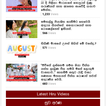
22 දී පිළිකා මාරයාගේ ගොදුරක් වුණු
තරුණියක් ගැන ඇසෙන සංවේදී කතාව
මෙන්න...
1,233
Views
සමනල්ලු පියාඹන හැඟීමට නෙවෙයි
ආදරය කියන්නේ.. සහකාරයෙක් ගැන
රොෂෙල්ගෙන් ඉඟියක්..
566
Views
නිකිණි මාසයේ උපන් ඔබත් මේ වගේද..?
571
Views
"ජීවිතේ ලස්සනම ගමන ඔයා එක්ක
යන්න ලැබුණ එක තමයි මගේ ලොකුම
වාසනාව..." සැනසීම සතුට රැඳි වසර
ගණනක මතකයත් එක්ක රොෂාන් තවත්
ආදරණීය වෙයි..
683
Views
Latest Hiru Videos
සුව අරණ