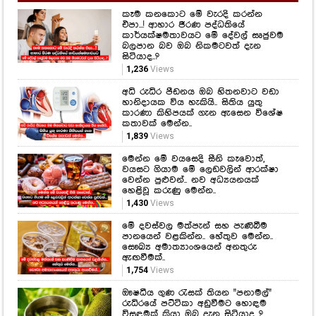
කෑම කනකොට මේ වැරදි කරන්න
එපා...! ආහාර ජීරණ පද්ධතියේ
කාර්යක්ෂමතාවයට මේ දේවල් සෘජුවම
බලපාන බව ඔබ නිකමටවත් දැන
සිටියාද..?
1,236
Views
අධි රුධිර පීඩනය ඔබ හිතනවාට වඩා
හානිදායක විය හැකියි.. සිතිය යුතු
කාරණා කිහිපයක් ගැන ඇසෙන විශේෂ
කතාවක් මෙන්න..
1,839
Views
මෙන්න මේ වයසෙදි සීනි කෑවොත්,
වයසට ගියාම මේ ලෙඩවලින් ආරක්ෂා
වෙන්න පුළුවන්.. නව අධ්‍යයනයක්
හෙළිවූ කරුණු මෙන්න..
1,430
Views
මේ දවස්වල මත්පැන් සහ පැණිබීම
පානයෙන් වළකින්න.. හේතුව මෙන්න..
සෞඛ්‍ය අමාත්‍යාංශයෙන් අනතුරු
ඇඟවීමක්..
1,754
Views
ඖෂධීය ගුණ රැසක් තියන "පනාමල්"
රුධිරයේ පට්ටිකා අඩුවීමට හොඳම
විසඳුමක් කියා ඔබ දැන සිටියාද...?