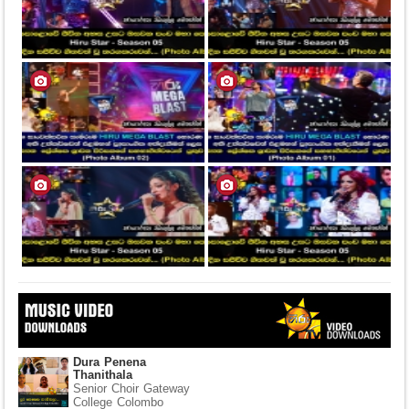
Dura Penena
Thanithala
Senior Choir Gateway
College Colombo