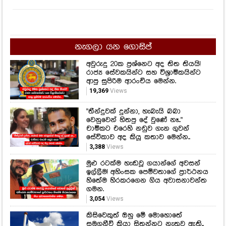
නැගලා යන ගොසිප්
අවුරුදු 20ක ප්‍රශ්නෙට අද තිත තියයි!
රාජ්‍ය සේවකයින්ට සහ විශ්‍රාමිකයින්ට
ආපු සුපිරිම ආරංචිය මෙන්න.
19,369
Views
"තීන්දුවක් දුන්නා, හැබැයි බබා
වෙනුවෙන් හිතපු දේ වුණේ නෑ.."
චාමිකට එරෙහි නඩුව ගැන ගුවන්
සේවිකාව අද කියූ කතාව මෙන්න..
3,388
Views
මුළු රටක්ම හැඬවූ ගයාන්ගේ අවසන්
ඉල්ලීම! අහිංසක පෙම්වතාගේ ප්‍රාර්ථනය
හිතේම හිරකරගෙන ගිය අවාසනාවන්ත
ගමන.
3,054
Views
කිසිවෙකුත් ඔහු මේ මොහොතේ
සමුගනීවි කියා සිතන්නට නැතුව ඇති..