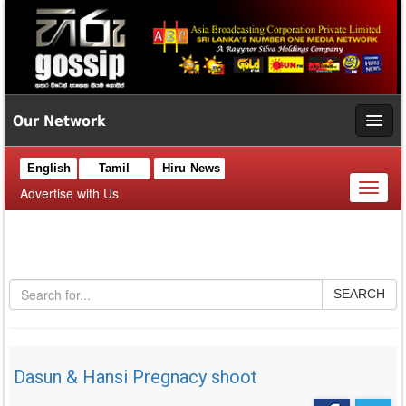
Our Network
English
Tamil
Hiru News
Toggl
Advertise with Us
naviga
SEARCH
Dasun & Hansi Pregnacy shoot