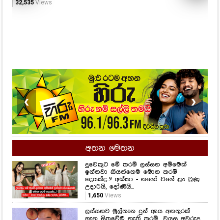
32,535
Views
6,2
❮
❯
අතන මෙතන
දුවෙකුට මේ තරම් ලස්සන අම්මෙක්
ඉන්නවා කියන්නෙම මොන තරම්
දෙයක්ද..? අක්කා - නගෝ වගේ ළං වුණු
උදාරියි, දෝණියි...
1,650
Views
ලස්සනට මුල්තැන දුන් ඇය අනතුරක්
ගැන සිතුවේම නැති තරම්.. වයස අවුරුදු