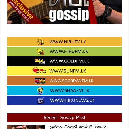
Recent Gossip Post
ලස්සන විතරක් නෙවෙයි, රූපෙට