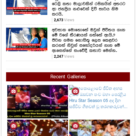
ටෙලි කතා මාලාවකින් රසිකයින් අතරට
ආ ජනප්‍රිය නළුවෙක් දිවි සැරිය නිම
කරයි..
2,673
Views
අවසාන මොහොතේ ඔවුන් ජීවිතය ගැන
මේ වගේ තීරණයක් ගත්තේ ඇයි..?
ජීවන ගමන නොසිතූ ලෙස කෙළවර
කරගත් නිවුන් සහෝදරියන් ගැන මේ
ඇසෙන්නේ සංවේදී කතාව මෙන්න..
2,247
Views
Recent Galleries