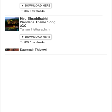
▼ DOWNLOAD HERE
⤵ 306 Downloads
Hiru Shraddhabhi
Wandana Theme Song
2020
Yaham Hettiarachchi
▼ DOWNLOAD HERE
⤵ 835 Downloads
Dawasak Thiyewi
Rana with AURA
▼ DOWNLOAD HERE
⤵ 586 Downloads
Lowama Ekalu Kala
Deshayak
Fredy Alex Silva
▼ DOWNLOAD HERE
⤵ 1,501 Downloads
Gedarata Wela Inna
Seeduwwa Sakura