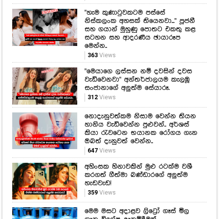
"හැම කුණාටුවකටම පස්සේ
නිස්කලංක අහසක් තියෙනවා..." පූජනී
සහ ගයාන් මුහුණු පොතට එකතු කළ
සටහන සහ ආදරණීය ඡායාරූප
මෙන්න..
363
Views
"මෙයාගෙ ලස්සන නම් දවසින් දවස
වැඩිවෙනවා" අන්තර්ජාලයම කැලඹූ
සංජානාගේ අලුත්ම සේයාරූ.
312
Views
නොදැනුවත්කම නිසාම වෙන්න තියන
හානිය වැඩිවෙන්න පුළුවන්.. අර්ශස්
කියා රැවටෙන භයානක රෝගය ගැන
ඔබත් දැනුවත් වෙන්න..
647
Views
අහිංසක හිනාවකින් මුළු රටක්ම වශී
කරගත් ගීත්මා බණ්ඩාරගේ අලුත්ම
හැඩවැඩ!
359
Views
මෙම මසට අදාළව ලිට්‍රෝ ගෑස් මිල