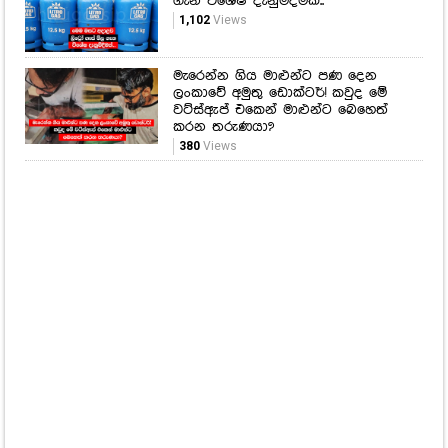
ගැන විශේෂ දැනුම්දීමක්..
1,102
Views
මැරෙන්න ගිය මාළුන්ට පණ දෙන
ලංකාවේ අමුතු ඩොක්ටර්! කවුද මේ
වට්ස්ඇප් එකෙන් මාළුන්ට බෙහෙත්
කරන තරුණයා?
380
Views