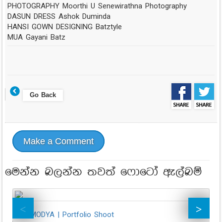
PHOTOGRAPHY Moorthi U Senewirathna Photography
DASUN DRESS Ashok Duminda
HANSI GOWN DESIGNING Batztyle
MUA Gayani Batz
Go Back
Make a Comment
මෙන්න බලන්න තවත් ෆොටෝ ඇල්බම්
CHUMODYA | Portfolio Shoot
Jo