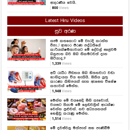
"ජීවිතේ ලස්සනම ගමන ඔයා එක්ක
යන්න ලැබුණ එක තමයි මගේ ලොකුම
වාසනාව..." සැනසීම සතුට රැඳි වසර
ගණනක මතකයත් එක්ක රොෂාන් තවත්
ආදරණීය වෙයි..
800
Views
Latest Hiru Videos
සුව අරණ
කෑම කනකොට මේ වැරදි කරන්න
එපා...! ආහාර ජීරණ පද්ධතියේ
කාර්යක්ෂමතාවයට මේ දේවල් සෘජුවම
බලපාන බව ඔබ නිකමටවත් දැන
සිටියාද..?
1,339
Views
අධි රුධිර පීඩනය ඔබ හිතනවාට වඩා
හානිදායක විය හැකියි.. සිතිය යුතු
කාරණා කිහිපයක් ගැන ඇසෙන විශේෂ
කතාවක් මෙන්න..
1,948
Views