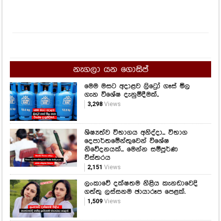
නැගලා යන ගොසිප්
මෙම මසට අදාළව ලිට්‍රෝ ගෑස් මිල
ගැන විශේෂ දැනුම්දීමක්..
3,298
Views
ශිෂ්‍යත්ව විභාගය අනිද්දා... විභාග
දෙපාර්තමේන්තුවෙන් විශේෂ
නිවේදනයක්... මෙන්න සම්පූර්ණ
විස්තරය