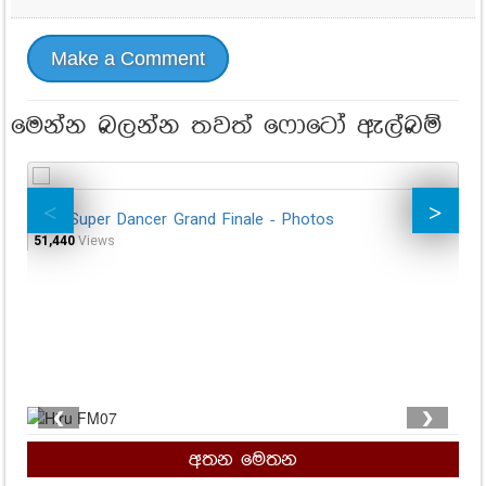
Make a Comment
මෙන්න බලන්න තවත් ෆොටෝ ඇල්බම්
Hiru Super Dancer Grand Finale - Photos
නර
කර
51,440
Views
(G
10,
❮
❯