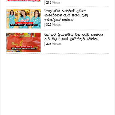
දැනෙන ඒ ආදරණිය සටහන
472
Views
හෙට ශිෂ්‍යත්වය ලියන දරුවන්ගේ
අම්මලා තාත්තලා අනිවාර්යයෙන්ම
බලන්න! විභාගයට යන්න කලින් මේ
දේවල් දැනගෙනම යන්න...
216
Views
"ආදරණීය තරුවක්" දවසෙ
හැමෝගෙම ඇස් නතර වුණු
ශේෂාද්‍රිගේ ලස්සන!
327
Views
අද සිට ක්‍රියාත්මක වන පරිදි සතොස
නව මිල ගණන් ලැයිස්තුව මෙන්න.
336
Views