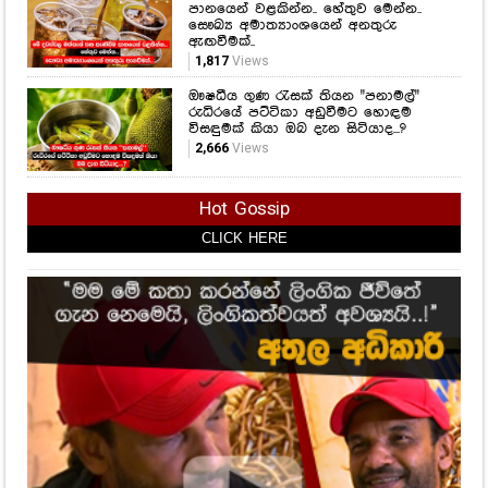
මෙන්න මේ වයසෙදි සීනි කෑවොත්,
වයසට ගියාම මේ ලෙඩවලින් ආරක්ෂා
වෙන්න පුළුවන්.. නව අධ්‍යයනයක්
හෙළිවූ කරුණු මෙන්න..
1,514
Views
මේ දවස්වල මත්පැන් සහ පැණිබීම
පානයෙන් වළකින්න.. හේතුව මෙන්න..
සෞඛ්‍ය අමාත්‍යාංශයෙන් අනතුරු
ඇඟවීමක්..
1,817
Views
ඖෂධීය ගුණ රැසක් තියන "පනාමල්"
රුධිරයේ පට්ටිකා අඩුවීමට හොඳම
විසඳුමක් කියා ඔබ දැන සිටියාද...?
2,666
Views
Hot Gossip
CLICK HERE