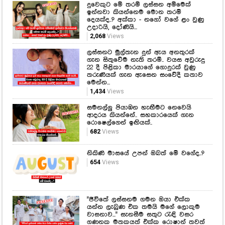
අතන මෙතන
දුවෙකුට මේ තරම් ලස්සන අම්මෙක්
ඉන්නවා කියන්නෙම මොන තරම්
දෙයක්ද..? අක්කා - නගෝ වගේ ළං වුණු
උදාරියි, දෝණියි...
2,068
Views
ලස්සනට මුල්තැන දුන් ඇය අනතුරක්
ගැන සිතුවේම නැති තරම්.. වයස අවුරුදු
22 දී පිළිකා මාරයාගේ ගොදුරක් වුණු
තරුණියක් ගැන ඇසෙන සංවේදී කතාව
මෙන්න...
1,434
Views
සමනල්ලු පියාඹන හැඟීමට නෙවෙයි
ආදරය කියන්නේ.. සහකාරයෙක් ගැන
රොෂෙල්ගෙන් ඉඟියක්..
682
Views
නිකිණි මාසයේ උපන් ඔබත් මේ වගේද..?
654
Views