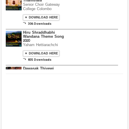
Dura Penena
Thanithala
Senior Choir Gateway
College Colombo
▼ DOWNLOAD HERE
⤵ 306 Downloads
Hiru Shraddhabhi
Wandana Theme Song
2020
Yaham Hettiarachchi
▼ DOWNLOAD HERE
⤵ 835 Downloads
Dawasak Thiyewi
Rana with AURA
▼ DOWNLOAD HERE
⤵ 586 Downloads