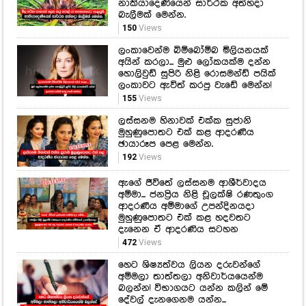
ලිස්ට් එකේ තියෙනවද? ඩෙංගු
මාරයාගෙන් බිහිසුණු වාර්තාවක්!
132
Views
මිල අධික පානයක් ලෙස කටු පොල්
රා අපනයනයට සැලසුම්..
නාකියාදෙණියෙන් සාර්ථක අත්හදා
බැලීමක් මෙන්න.
150
Views
ලංකාවෙන්ම බිම්බෝම්බ මිලියනයක්
අයින් කරලා... මුළු ලෝකයක්ම දන්න
හොලිවුඩ් සුපිරි නිළි රොසමන්ඩ් පයික්
ලංකාවට ඇවිත් කරපු වැඩේ මෙන්න!
155
Views
ලස්සනම හිනාවක් එක්ක සුජානි
මුහුණුපොතට එක් කළ ආදරණීය
ඡායාරූප පෙළ මෙන්න.
192
Views
ඇගේ ජීවිතේ ලස්සනම ආශීර්වාදය
අම්මා... ජනප්‍රිය නිළි චූලක්ෂි රණතුංග
ආදරණීය අම්මාගේ උපන්දිනයදා
මුහුණුපොතට එක් කළ හදවතට