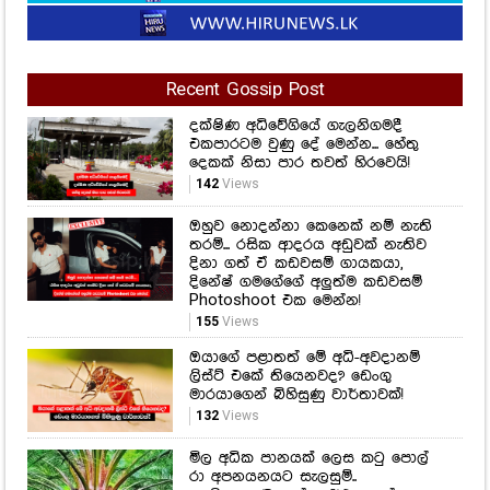
Recent Gossip Post
දක්ෂිණ අධිවේගියේ ගැලනිගමදී
එකපාරටම වුණු දේ මෙන්න... හේතු
දෙකක් නිසා පාර තවත් හිරවෙයි!
142
Views
ඔහුව නොදන්නා කෙනෙක් නම් නැති
තරම්... රසික ආදරය අඩුවක් නැතිව
දිනා ගත් ඒ කඩවසම් ගායකයා,
දිනේෂ් ගමගේගේ අලුත්ම කඩවසම්
Photoshoot එක මෙන්න!
155
Views
ඔයාගේ පළාතත් මේ අධි-අවදානම්