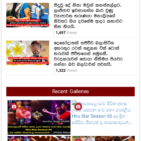
2,151
Views
ලංකාවේ දක්ෂතම නිළිය කැනඩාවෙදි
ගත්තු ලස්සනම ඡායාරූප පෙළක්.
1,509
Views
සිදුවූ දේ නිසා ඔවුන් කනස්සල්ලට..
ලැජ්ජාව ඉවසාගන්න බැරි වුණු
ව්‍යාපාරික තරුණයා මනාලියගේ
නිවසට ගිය දවසේම ආදර කතාවට
තිත තියයි..
1,497
Views
දෙනෝදාහක් සජීවීව බලාසිටින
අතරතුර රටක් හඳුනන ටික් ටොක්
තරුවක් ජීවිතයෙන් සමුගනී..
වරදකරුවන් සොයා නීතිමය පියවර
ගන්නා බව බලධාරීන් පවසයි..
1,322
Views
Recent Galleries