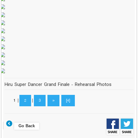
Hiru Super Dancer Grand Finale - Rehearsal Photos
1
|
2
|
3
»
[4]
Go Back