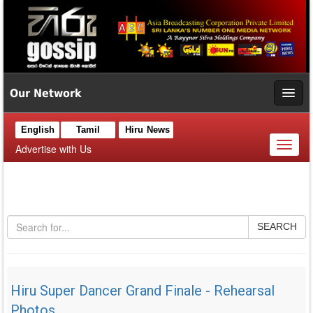
Our Network
English
Tamil
Hiru News
Toggl
Advertise with Us
naviga
SEARCH
Hiru Super Dancer Grand Finale - Rehearsal
Photos