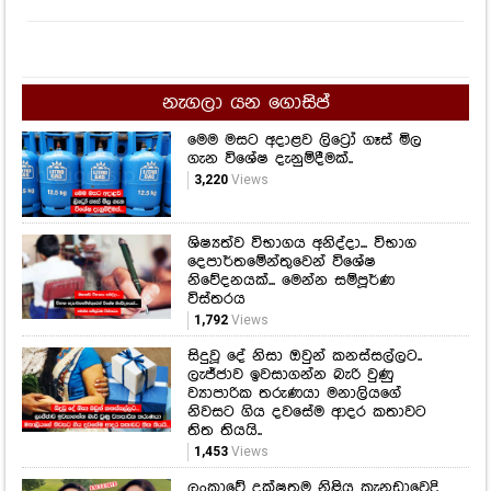
නැගලා යන ගොසිප්
මෙම මසට අදාළව ලිට්‍රෝ ගෑස් මිල
ගැන විශේෂ දැනුම්දීමක්..
3,220
Views
ශිෂ්‍යත්ව විභාගය අනිද්දා... විභාග
දෙපාර්තමේන්තුවෙන් විශේෂ
නිවේදනයක්... මෙන්න සම්පූර්ණ
විස්තරය
1,792
Views
සිදුවූ දේ නිසා ඔවුන් කනස්සල්ලට..