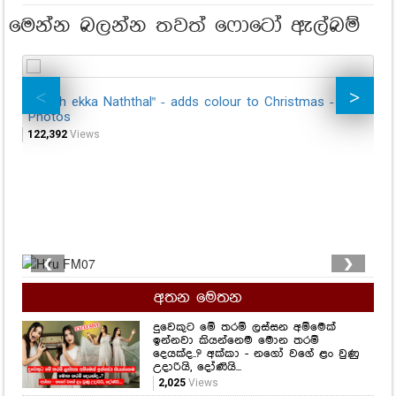
මෙන්න බලන්න තවත් ෆොටෝ ඇල්බම්
"Hiruth ekka Naththal" - adds colour to Christmas -
"H
Photos
20
122,392
Views
14
❮
❯