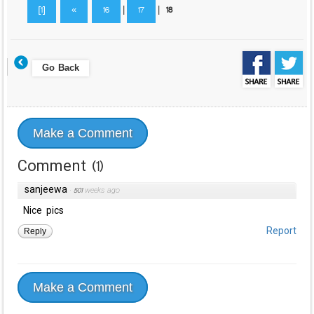
[1]
«
16
|
17
|
18
Go Back
Make a Comment
Comment
(
1
)
sanjeewa
·
501 weeks ago
Nice pics
Reply
Report
Make a Comment