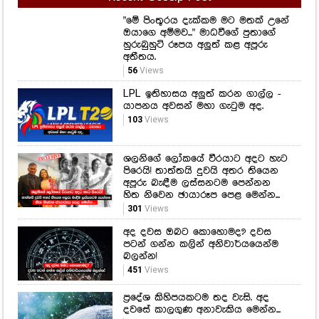
Recent Gossip Post
"මේ පිංතූරය දැක්කම මට මතක් උනේ
ඔයාගෙ අම්මව..." මාධවීගේ පුතාගේ
හුරුබුහුටි රූපය අලුත් කළ අපූරු
අතීතය.
56
Views
LPL ඉතිහාසය අලුත් කරන ගාල්ල -
යාපනය අවසන් මහා ගැටුම අද.
103
Views
ශලනිගේ ලෝකයේ වීරයාට අදට හැට
පිරෙයි! තාත්තයි දුවයි අතර තියෙන
අපූරු බැඳීම ලස්සනටම පෙන්නන
හිත නිවෙන ඡායාරූප පෙළ මෙන්න...
301
Views
අද දවස ඔබට කොහොමද? දවස