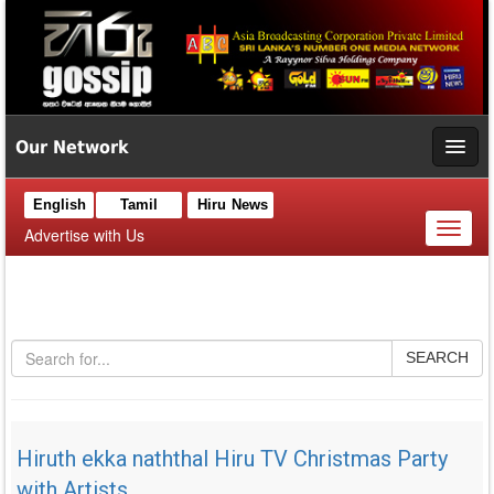
Our Network
English
Tamil
Hiru News
Toggl
Advertise with Us
naviga
SEARCH
Hiruth ekka naththal Hiru TV Christmas Party
with Artists