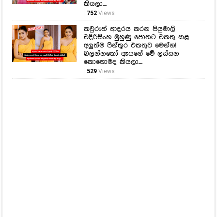
මෙන්න
415
Views
රසික හදවත් මොහොතකට සොරකම්
කරන ශානුද්‍රිගේ මේ ලස්සන පින්තූර
ටික ඔයාලත් දැක්කද? බලන්නකෝ
ඇයගේ මේ ලස්සන කොහොමද
කියලා....
752
Views
කවුරුත් ආදරය කරන පියුමාලි
එදිරිසිංහ මුහුණු පොතට එකතු කළ
අලුත්ම පින්තූර එකතුව මෙන්න!
බලන්නකෝ ඇයගේ මේ ලස්සන
කොහොමද කියලා....
529
Views