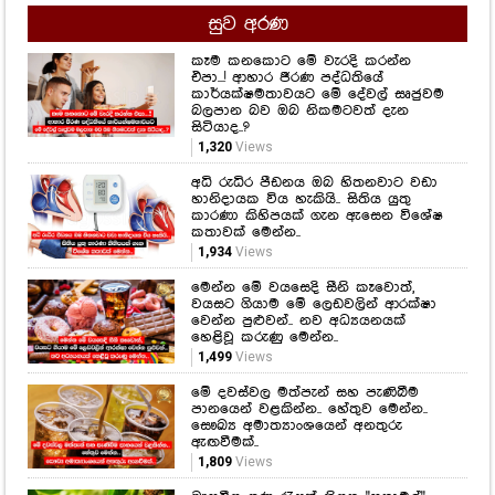
වාසනාව..." සැනසීම සතුට රැඳි වසර
ගණනක මතකයත් එක්ක රොෂාන් තවත්
ආදරණීය වෙයි..
779
Views
Latest Hiru Videos
සුව අරණ
කෑම කනකොට මේ වැරදි කරන්න
එපා...! ආහාර ජීරණ පද්ධතියේ
කාර්යක්ෂමතාවයට මේ දේවල් සෘජුවම
බලපාන බව ඔබ නිකමටවත් දැන
සිටියාද..?
1,320
Views
අධි රුධිර පීඩනය ඔබ හිතනවාට වඩා
හානිදායක විය හැකියි.. සිතිය යුතු
කාරණා කිහිපයක් ගැන ඇසෙන විශේෂ
කතාවක් මෙන්න..
1,934
Views
මෙන්න මේ වයසෙදි සීනි කෑවොත්,
වයසට ගියාම මේ ලෙඩවලින් ආරක්ෂා
වෙන්න පුළුවන්.. නව අධ්‍යයනයක්
හෙළිවූ කරුණු මෙන්න..
1,499
Views