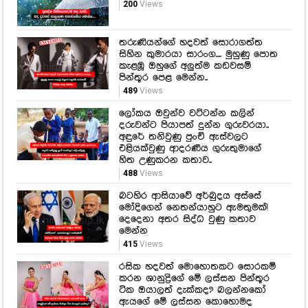
පටන් ගන්න කලින් අනිවාර්යයෙන්ම
බලන්න!
451
Views
ප්‍රදේශ කිහිපයකටම තද වැසි. අද
දවසේ කාලගුණ අනාවැකිය මෙන්න...
200
Views
තරුණියන්ගේ හදවත් සොරාගත්ත
සිහින කුමාරයා සාරංග.... මුහුණු පොත
කැළඹූ ඔහුගේ අලුත්ම කඩවසම්
පින්තූර පෙළ මෙන්න..
489
Views
ලෝකය ඔවුන්ව වට්ටන්න කලින්
දරුවන්ට පියාපත් දුන්න ගුරුවරයා..
අඳුරේ තනිවුණු පුංචි ඇස්වලට
එළියක්වුණු ආදරණීය ගුරුතුමාගේ
හිත උණුකරන කතාව..
488
Views
බටහිර ආසියාවේ අර්බුදය අස්සේ
මෝදිගෙන් නෙතන්යාහුට ඇමතුමක්!
දෙදෙනා අතර සිද්ධ වුණු කතාව