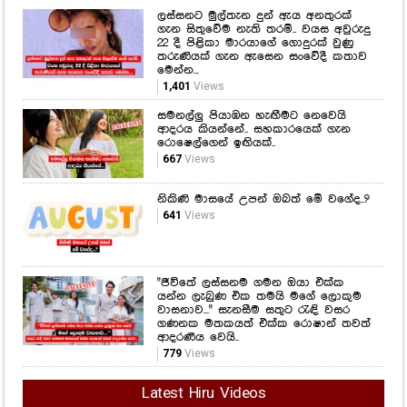
අතන මෙතන
දුවෙකුට මේ තරම් ලස්සන අම්මෙක්
ඉන්නවා කියන්නෙම මොන තරම්
දෙයක්ද..? අක්කා - නගෝ වගේ ළං වුණු
උදාරියි, දෝණියි...
2,025
Views
ලස්සනට මුල්තැන දුන් ඇය අනතුරක්
ගැන සිතුවේම නැති තරම්.. වයස අවුරුදු
22 දී පිළිකා මාරයාගේ ගොදුරක් වුණු
තරුණියක් ගැන ඇසෙන සංවේදී කතාව
මෙන්න...
1,401
Views
සමනල්ලු පියාඹන හැඟීමට නෙවෙයි
ආදරය කියන්නේ.. සහකාරයෙක් ගැන
රොෂෙල්ගෙන් ඉඟියක්..
667
Views
නිකිණි මාසයේ උපන් ඔබත් මේ වගේද..?
641
Views
"ජීවිතේ ලස්සනම ගමන ඔයා එක්ක
යන්න ලැබුණ එක තමයි මගේ ලොකුම