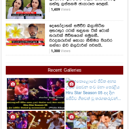
ලැජ්ජාව ඉවසාගන්න බැරි වුණු
ව්‍යාපාරික තරුණයා මනාලියගේ
නිවසට ගිය දවසේම ආදර කතාවට
තිත තියයි..
1,453
Views
ලංකාවේ දක්ෂතම නිළිය කැනඩාවෙදි
ගත්තු ලස්සනම ඡායාරූප පෙළක්.
1,409
Views
දෙනෝදාහක් සජීවීව බලාසිටින
අතරතුර රටක් හඳුනන ටික් ටොක්
තරුවක් ජීවිතයෙන් සමුගනී..
වරදකරුවන් සොයා නීතිමය පියවර
ගන්නා බව බලධාරීන් පවසයි..
1,300
Views
Recent Galleries