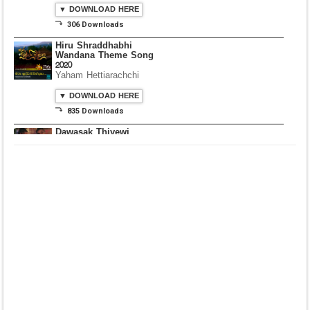
Dura Penena
Thanithala
Senior Choir Gateway
College Colombo
▼ DOWNLOAD HERE
⤵ 306 Downloads
Hiru Shraddhabhi
Wandana Theme Song
2020
Yaham Hettiarachchi
▼ DOWNLOAD HERE
⤵ 835 Downloads
Dawasak Thiyewi
Rana with AURA
▼ DOWNLOAD HERE
⤵ 586 Downloads
Lowama Ekalu Kala
Deshayak
Fredy Alex Silva