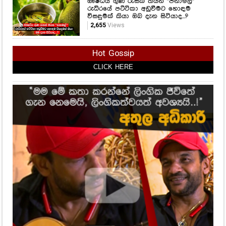
මේ දවස්වල මත්පැන් සහ පැණිබීම
පානයෙන් වළකින්න.. හේතුව මෙන්න..
සෞඛ්‍ය අමාත්‍යාංශයෙන් අනතුරු
ඇඟවීමක්..
1,809
Views
ඖෂධීය ගුණ රැසක් තියන "පනාමල්"
රුධිරයේ පට්ටිකා අඩුවීමට හොඳම
විසඳුමක් කියා ඔබ දැන සිටියාද...?
2,655
Views
Hot Gossip
CLICK HERE