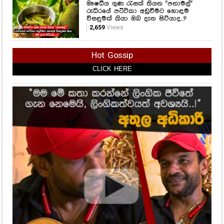
ඖෂධීය ගුණ රැසක් තියන "පනාමල්"
රුධිරයේ පට්ටිකා අඩුවීමට හොඳම
විසඳුමක් කියා ඔබ දැන සිටියාද...?
2,659
Views
Hot Gossip
CLICK HERE