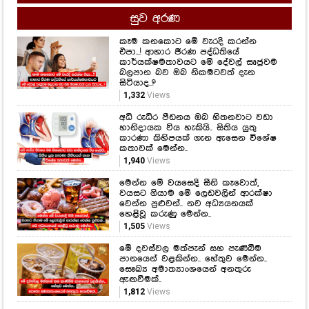
සුව අරණ
කෑම කනකොට මේ වැරදි කරන්න
එපා...! ආහාර ජීරණ පද්ධතියේ
කාර්යක්ෂමතාවයට මේ දේවල් සෘජුවම
බලපාන බව ඔබ නිකමටවත් දැන
සිටියාද..?
1,332
Views
අධි රුධිර පීඩනය ඔබ හිතනවාට වඩා
හානිදායක විය හැකියි.. සිතිය යුතු
කාරණා කිහිපයක් ගැන ඇසෙන විශේෂ
කතාවක් මෙන්න..
1,940
Views
මෙන්න මේ වයසෙදි සීනි කෑවොත්,
වයසට ගියාම මේ ලෙඩවලින් ආරක්ෂා
වෙන්න පුළුවන්.. නව අධ්‍යයනයක්
හෙළිවූ කරුණු මෙන්න..
1,505
Views
මේ දවස්වල මත්පැන් සහ පැණිබීම
පානයෙන් වළකින්න.. හේතුව මෙන්න..
සෞඛ්‍ය අමාත්‍යාංශයෙන් අනතුරු
ඇඟවීමක්..
1,812
Views