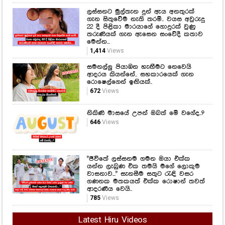
ලස්සනට මුල්තැන දුන් ඇය අනතුරක්
ගැන සිතුවේම නැති තරම්.. වයස අවුරුදු
22 දී පිළිකා මාරයාගේ ගොදුරක් වුණු
තරුණියක් ගැන ඇසෙන සංවේදී කතාව
මෙන්න...
1,414
Views
සමනල්ලු පියාඹන හැඟීමට නෙවෙයි
ආදරය කියන්නේ.. සහකාරයෙක් ගැන
රොෂෙල්ගෙන් ඉඟියක්..
672
Views
නිකිණි මාසයේ උපන් ඔබත් මේ වගේද..?
646
Views
"ජීවිතේ ලස්සනම ගමන ඔයා එක්ක
යන්න ලැබුණ එක තමයි මගේ ලොකුම
වාසනාව..." සැනසීම සතුට රැඳි වසර
ගණනක මතකයත් එක්ක රොෂාන් තවත්
ආදරණීය වෙයි..
785
Views
Latest Hiru Videos