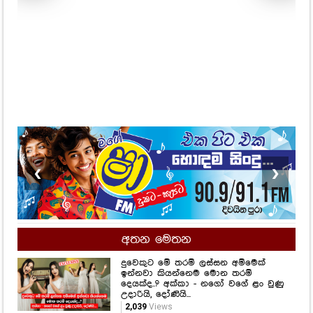
Ma
Li
51,
❮
❯
අතන මෙතන
දුවෙකුට මේ තරම් ලස්සන අම්මෙක්
ඉන්නවා කියන්නෙම මොන තරම්
දෙයක්ද..? අක්කා - නගෝ වගේ ළං වුණු
උදාරියි, දෝණියි...
2,039
Views