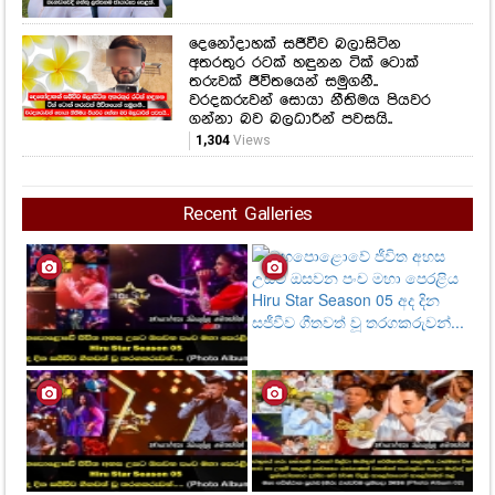
දෙනෝදාහක් සජීවීව බලාසිටින
අතරතුර රටක් හඳුනන ටික් ටොක්
තරුවක් ජීවිතයෙන් සමුගනී..
වරදකරුවන් සොයා නීතිමය පියවර
ගන්නා බව බලධාරීන් පවසයි..
1,304
Views
Recent Galleries