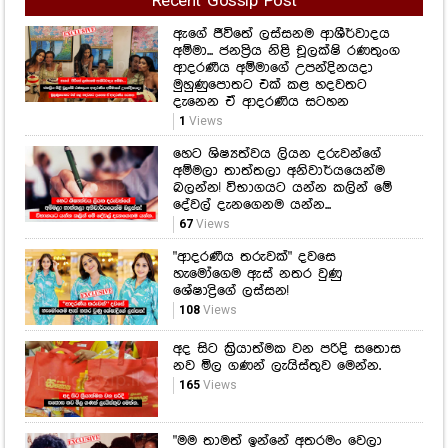
Recent Gossip Post
ඇගේ ජීවිතේ ලස්සනම ආශීර්වාදය
අම්මා... ජනප්‍රිය නිළි චූලක්ෂි රණතුංග
ආදරණීය අම්මාගේ උපන්දිනයදා
මුහුණුපොතට එක් කළ හදවතට
දැනෙන ඒ ආදරණිය සටහන
1
Views
හෙට ශිෂ්‍යත්වය ලියන දරුවන්ගේ
අම්මලා තාත්තලා අනිවාර්යයෙන්ම
බලන්න! විභාගයට යන්න කලින් මේ
දේවල් දැනගෙනම යන්න...
67
Views
"ආදරණීය තරුවක්" දවසෙ
හැමෝගෙම ඇස් නතර වුණු
ශේෂාද්‍රිගේ ලස්සන!
108
Views
අද සිට ක්‍රියාත්මක වන පරිදි සතොස
නව මිල ගණන් ලැයිස්තුව මෙන්න.
165
Views
"මම තාමත් ඉන්නේ අතරමං වෙලා