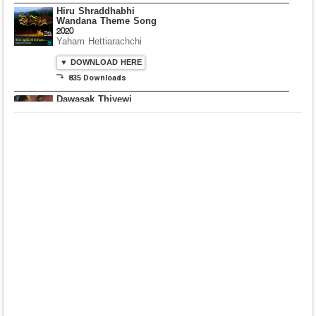
Hiru Shraddhabhi
Wandana Theme Song
2020
Yaham Hettiarachchi
▼ DOWNLOAD HERE
⤵ 835 Downloads
Dawasak Thiyewi
Rana with AURA
▼ DOWNLOAD HERE
⤵ 586 Downloads
Lowama Ekalu Kala
Deshayak
Fredy Alex Silva
▼ DOWNLOAD HERE
⤵ 1,501 Downloads
Gedarata Wela Inna
Seeduwwa Sakura
▼ DOWNLOAD HERE
⤵ 1,309 Downloads
Hemin Sare Aa