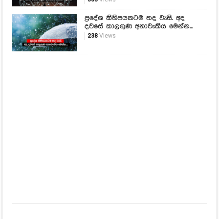
ප්‍රදේශ කිහිපයකටම තද වැසි. අද
දවසේ කාලගුණ අනාවැකිය මෙන්න...
238
Views