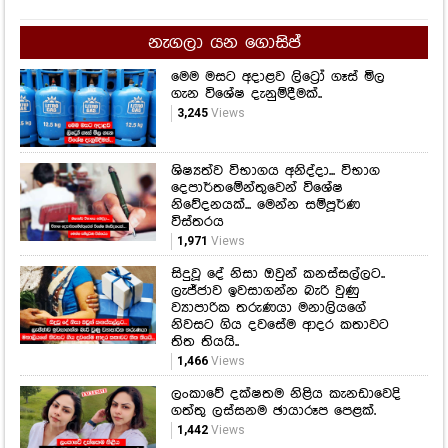
නැගලා යන ගොසිප්
මෙම මසට අදාළව ලිට්‍රෝ ගෑස් මිල
ගැන විශේෂ දැනුම්දීමක්..
3,245
Views
ශිෂ්‍යත්ව විභාගය අනිද්දා... විභාග
දෙපාර්තමේන්තුවෙන් විශේෂ
නිවේදනයක්... මෙන්න සම්පූර්ණ
විස්තරය
1,971
Views
සිදුවූ දේ නිසා ඔවුන් කනස්සල්ලට..
ලැජ්ජාව ඉවසාගන්න බැරි වුණු
ව්‍යාපාරික තරුණයා මනාලියගේ
නිවසට ගිය දවසේම ආදර කතාවට
තිත තියයි..
1,466
Views
ලංකාවේ දක්ෂතම නිළිය කැනඩාවෙදි
ගත්තු ලස්සනම ඡායාරූප පෙළක්.
1,442
Views