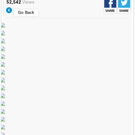
52,542
Views
Go Back