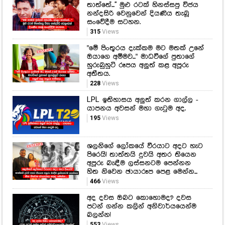
තාත්තේ...'' මුළු රටක් හිනස්සපු විජය
නන්දසිරි වෙනුවෙන් දියණිය තැබූ
සංවේදීම සටහන.
315
Views
"මේ පිංතූරය දැක්කම මට මතක් උනේ
ඔයාගෙ අම්මව..." මාධවීගේ පුතාගේ
හුරුබුහුටි රූපය අලුත් කළ අපූරු
අතීතය.
228
Views
LPL ඉතිහාසය අලුත් කරන ගාල්ල -
යාපනය අවසන් මහා ගැටුම අද.
195
Views
ශලනිගේ ලෝකයේ වීරයාට අදට හැට
පිරෙයි! තාත්තයි දුවයි අතර තියෙන
අපූරු බැඳීම ලස්සනටම පෙන්නන
හිත නිවෙන ඡායාරූප පෙළ මෙන්න...
466
Views
අද දවස ඔබට කොහොමද? දවස
පටන් ගන්න කලින් අනිවාර්යයෙන්ම
බලන්න!
553
Views