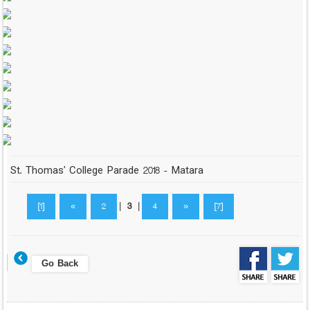
St. Thomas' College Parade 2018 - Matara
[1]
«
2
|
3
|
4
»
[7]
Go Back