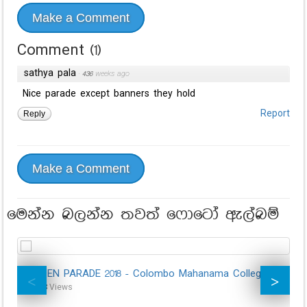
Make a Comment
Comment
(
1
)
sathya pala
·
436 weeks ago
Nice parade except banners they hold
Reply
Report
Make a Comment
මෙන්න බලන්න තවත් ෆොටෝ ඇල්බම්
GOLDEN PARADE 2018 - Colombo Mahanama College
30,623
Views