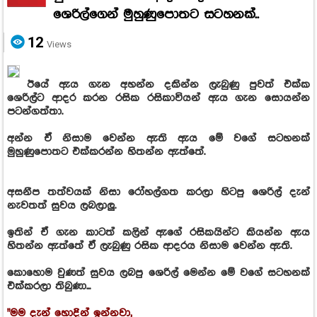
ශෙරිල්ගෙන් මුහුණුපොතට සටහනක්..
12
Views
ඊයේ ඇය ගැන අහන්න දකින්න ලැබුණු පුවත් එක්ක
ශෙරිල්ට ආදර කරන රසික රසිකාවියන් ඇය ගැන සොයන්න
පටන්ගත්තා.
අන්න ඒ නිසාම වෙන්න ඇති ඇය මේ වගේ සටහනක්
මුහුණුපොතට එක්කරන්න හිතන්න ඇත්තේ.
අසනීප තත්වයක් නිසා රෝහල්ගත කරලා හිටපු ශෙරිල් දැන්
නැවතත් සුවය ලබලාලු.
ඉතින් ඒ ගැන කාටත් කලින් ඇගේ රසිකයින්ට කියන්න ඇය
හිතන්න ඇත්තේ ඒ ලැබුණු රසික ආදරය නිසාම වෙන්න ඇති.
කොහොම වුණත් සුවය ලබපු ශෙරිල් මෙන්න මේ වගේ සටහනක්
එක්කරලා තිබුණා...
"මම දැන් හොදින් ඉන්නවා,