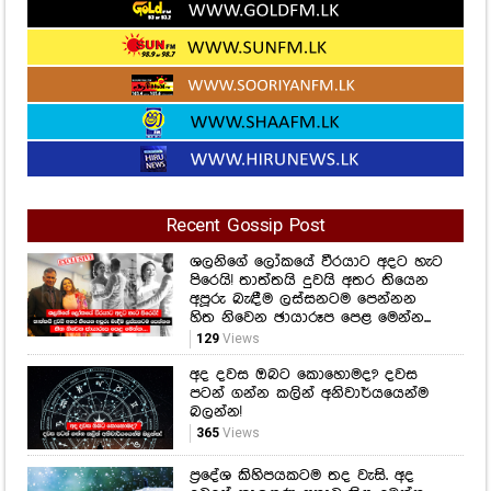
Recent Gossip Post
ශලනිගේ ලෝකයේ වීරයාට අදට හැට
පිරෙයි! තාත්තයි දුවයි අතර තියෙන
අපූරු බැඳීම ලස්සනටම පෙන්නන
හිත නිවෙන ඡායාරූප පෙළ මෙන්න...
129
Views
අද දවස ඔබට කොහොමද? දවස
පටන් ගන්න කලින් අනිවාර්යයෙන්ම
බලන්න!
365
Views
ප්‍රදේශ කිහිපයකටම තද වැසි. අද