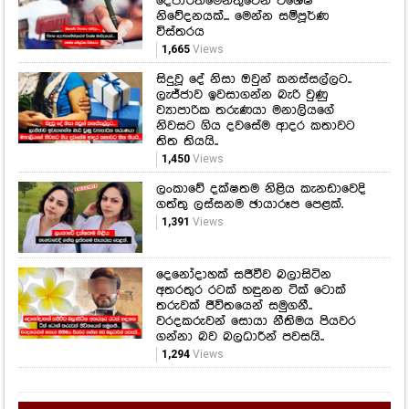
දෙපාර්තමේන්තුවෙන් විශේෂ
නිවේදනයක්... මෙන්න සම්පූර්ණ
විස්තරය
1,665
Views
සිදුවූ දේ නිසා ඔවුන් කනස්සල්ලට..
ලැජ්ජාව ඉවසාගන්න බැරි වුණු
ව්‍යාපාරික තරුණයා මනාලියගේ
නිවසට ගිය දවසේම ආදර කතාවට
තිත තියයි..
1,450
Views
ලංකාවේ දක්ෂතම නිළිය කැනඩාවෙදි
ගත්තු ලස්සනම ඡායාරූප පෙළක්.
1,391
Views
දෙනෝදාහක් සජීවීව බලාසිටින
අතරතුර රටක් හඳුනන ටික් ටොක්
තරුවක් ජීවිතයෙන් සමුගනී..
වරදකරුවන් සොයා නීතිමය පියවර
ගන්නා බව බලධාරීන් පවසයි..
1,294
Views