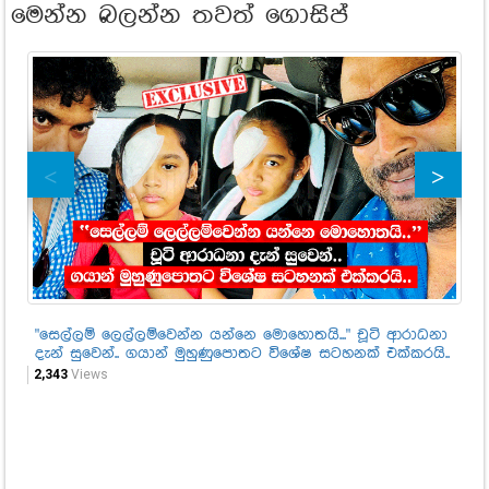
මෙන්න බලන්න තවත් ගොසිප්
"සෙල්ලම් ලෙල්ලම්වෙන්න යන්නෙ මොහොතයි..." චූටි ආරාධනා
"ම
දැන් සුවෙන්.. ගයාන් මුහුණුපොතට විශේෂ සටහනක් එක්කරයි..
"හ
නි
2,343
Views
කිය
96