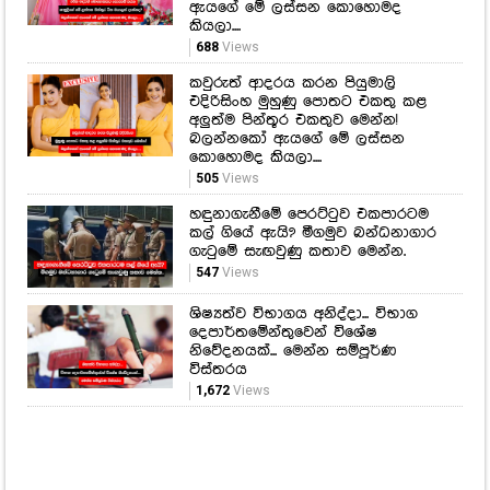
ඇයගේ මේ ලස්සන කොහොමද
කියලා....
688
Views
කවුරුත් ආදරය කරන පියුමාලි
එදිරිසිංහ මුහුණු පොතට එකතු කළ
අලුත්ම පින්තූර එකතුව මෙන්න!
බලන්නකෝ ඇයගේ මේ ලස්සන
කොහොමද කියලා....
505
Views
හඳුනාගැනීමේ පෙරට්ටුව එකපාරටම
කල් ගියේ ඇයි? මීගමුව බන්ධනාගාර
ගැටුමේ සැඟවුණු කතාව මෙන්න.
547
Views
ශිෂ්‍යත්ව විභාගය අනිද්දා... විභාග
දෙපාර්තමේන්තුවෙන් විශේෂ
නිවේදනයක්... මෙන්න සම්පූර්ණ
විස්තරය
1,672
Views