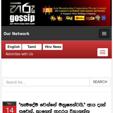
Our Network
English
Tamil
Hiru News
Toggl
Advertise with Us
naviga
SEARCH
"හැමදේම වෙන්නේ මනුෂ්‍යන්ටයි.." ඇය දැන්
Nov
14
සුවෙන්.. කාගෙත් ආදරය දිනාගත්ත