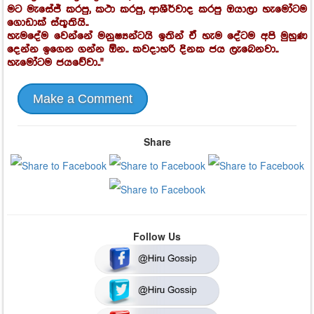
මට මැසේජ් කරපු, කථා කරපු, ආශීර්වාද කරපු ඔයාලා හැමෝටම
ගොඩාක් ස්තූතියි..
හැමදේම වෙන්නේ මනුෂ්‍යන්ටයි ඉතින් ඒ හැම දේටම අපි මුහුණ
දෙන්න ඉගෙන ගන්න ඕන.. කවදාහරි දිනක ජය ලැබෙනවා..
හැමෝටම ජයවේවා.."
Make a Comment
Share
Follow Us