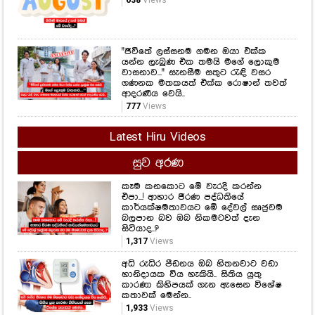
"ජීවිතේ ලස්සනම ගමන ඔයා එක්ක
යන්න ලැබුණ එක තමයි මගේ ලොකුම
වාසනාව..." සැනසීම සතුට රැඳි වසර
ගණනක මතකයත් එක්ක රොෂාන් තවත්
ආදරණීය වෙයි..
777
Views
Latest Hiru Videos
සුව අරණ
කෑම කනකොට මේ වැරදි කරන්න
එපා...! ආහාර ජීරණ පද්ධතියේ
කාර්යක්ෂමතාවයට මේ දේවල් සෘජුවම
බලපාන බව ඔබ නිකමටවත් දැන
සිටියාද..?
1,317
Views
අධි රුධිර පීඩනය ඔබ හිතනවාට වඩා
හානිදායක විය හැකියි.. සිතිය යුතු
කාරණා කිහිපයක් ගැන ඇසෙන විශේෂ
කතාවක් මෙන්න..
1,933
Views