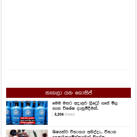
නැගලා යන ගොසිප්
මෙම මසට අදාළව ලිට්‍රෝ ගෑස් මිල
ගැන විශේෂ දැනුම්දීමක්..
3,204
Views
ශිෂ්‍යත්ව විභාගය අනිද්දා... විභාග