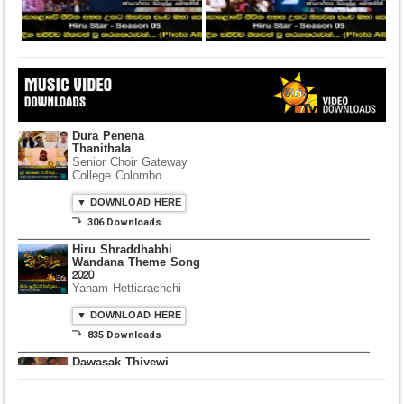
Dura Penena
Thanithala
Senior Choir Gateway
College Colombo
▼ DOWNLOAD HERE
⤵ 306 Downloads
Hiru Shraddhabhi
Wandana Theme Song
2020
Yaham Hettiarachchi
▼ DOWNLOAD HERE
⤵ 835 Downloads
Dawasak Thiyewi
Rana with AURA
▼ DOWNLOAD HERE