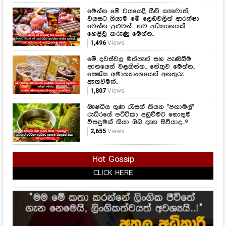
මෙන්න මේ වයසෙදි සීනි කෑවොත්,
වයසට ගියාම මේ ලෙඩවලින් ආරක්ෂා
වෙන්න පුළුවන්.. නව අධ්‍යයනයක්
හෙළිවූ කරුණු මෙන්න..
1,496
Views
මේ දවස්වල මත්පැන් සහ පැණිබීම
පානයෙන් වළකින්න.. හේතුව මෙන්න..
සෞඛ්‍ය අමාත්‍යාංශයෙන් අනතුරු
ඇඟවීමක්..
1,807
Views
ඖෂධීය ගුණ රැසක් තියන "පනාමල්"
රුධිරයේ පට්ටිකා අඩුවීමට හොඳම
විසඳුමක් කියා ඔබ දැන සිටියාද...?
2,655
Views
Hot Gossip
CLICK HERE