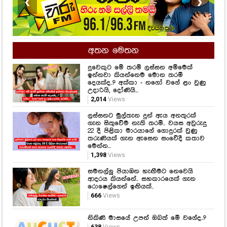
❮
❯
අතන මෙතන
දුවෙකුට මේ තරම් ලස්සන අම්මෙක්
ඉන්නවා කියන්නෙම මොන තරම්
දෙයක්ද..? අක්කා - නගෝ වගේ ළං වුණු
උදාරියි, දෝණියි...
2,014
Views
ලස්සනට මුල්තැන දුන් ඇය අනතුරක්
ගැන සිතුවේම නැති තරම්.. වයස අවුරුදු
22 දී පිළිකා මාරයාගේ ගොදුරක් වුණු
තරුණියක් ගැන ඇසෙන සංවේදී කතාව
මෙන්න...
1,398
Views
සමනල්ලු පියාඹන හැඟීමට නෙවෙයි
ආදරය කියන්නේ.. සහකාරයෙක් ගැන
රොෂෙල්ගෙන් ඉඟියක්..
666
Views
නිකිණි මාසයේ උපන් ඔබත් මේ වගේද..?
638
Views