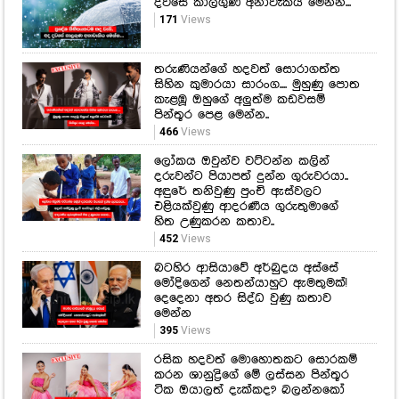
දවසේ කාලගුණ අනාවැකිය මෙන්න...
171
Views
තරුණියන්ගේ හදවත් සොරාගත්ත
සිහින කුමාරයා සාරංග.... මුහුණු පොත
කැළඹූ ඔහුගේ අලුත්ම කඩවසම්
පින්තූර පෙළ මෙන්න..
466
Views
ලෝකය ඔවුන්ව වට්ටන්න කලින්
දරුවන්ට පියාපත් දුන්න ගුරුවරයා..
අඳුරේ තනිවුණු පුංචි ඇස්වලට
එළියක්වුණු ආදරණීය ගුරුතුමාගේ
හිත උණුකරන කතාව..
452
Views
බටහිර ආසියාවේ අර්බුදය අස්සේ
මෝදිගෙන් නෙතන්යාහුට ඇමතුමක්!
දෙදෙනා අතර සිද්ධ වුණු කතාව
මෙන්න
395
Views
රසික හදවත් මොහොතකට සොරකම්
කරන ශානුද්‍රිගේ මේ ලස්සන පින්තූර
ටික ඔයාලත් දැක්කද? බලන්නකෝ