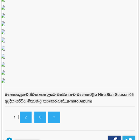
මහපොළොවේ ජීවිත අහස උසට ඔසවන පංච මහා පෙරළිය Hiru Star Season 05
අද දින සජීවීව ගීතවත් වූ තරගකරුවන්...[Photo Album]
1
|
2
|
3
»