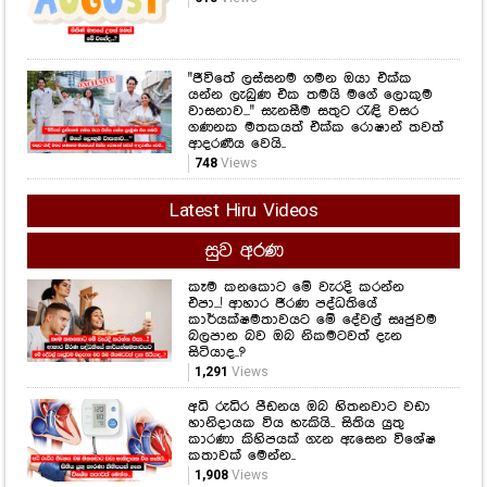
"ජීවිතේ ලස්සනම ගමන ඔයා එක්ක
යන්න ලැබුණ එක තමයි මගේ ලොකුම
වාසනාව..." සැනසීම සතුට රැඳි වසර
ගණනක මතකයත් එක්ක රොෂාන් තවත්
ආදරණීය වෙයි..
748
Views
Latest Hiru Videos
සුව අරණ
කෑම කනකොට මේ වැරදි කරන්න
එපා...! ආහාර ජීරණ පද්ධතියේ
කාර්යක්ෂමතාවයට මේ දේවල් සෘජුවම
බලපාන බව ඔබ නිකමටවත් දැන
සිටියාද..?
1,291
Views
අධි රුධිර පීඩනය ඔබ හිතනවාට වඩා
හානිදායක විය හැකියි.. සිතිය යුතු
කාරණා කිහිපයක් ගැන ඇසෙන විශේෂ
කතාවක් මෙන්න..
1,908
Views