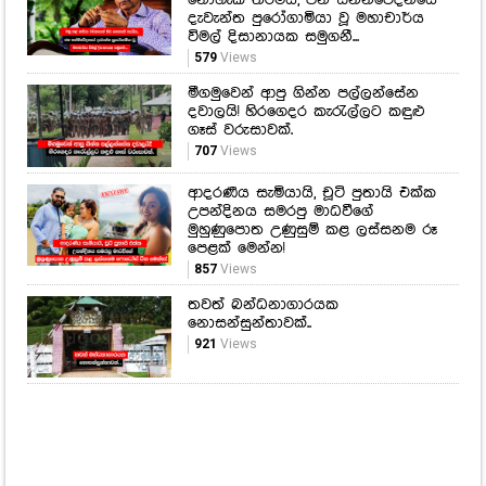
දැවැන්ත පුරෝගාමියා වූ මහාචාර්ය
විමල් දිසානායක සමුගනී...
579
Views
මීගමුවෙන් ආපු ගින්න පල්ලන්සේන
දවාලයි! හිරගෙදර කැරැල්ලට කඳුළු
ගෑස් වරුසාවක්.
707
Views
ආදරණීය සැමියායි, චූටි පුතායි එක්ක
උපන්දිනය සමරපු මාධවීගේ
මුහුණුපොත උණුසුම් කළ ලස්සනම රූ
පෙළක් මෙන්න!
857
Views
තවත් බන්ධනාගාරයක
නොසන්සුන්තාවක්..
921
Views