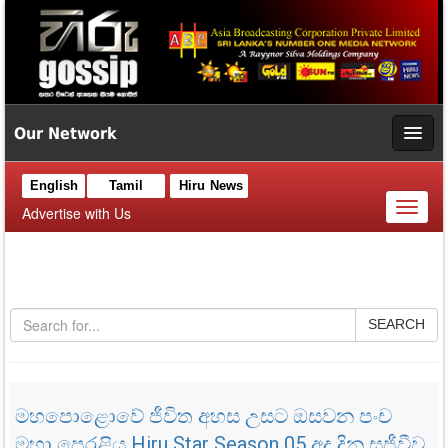
Our Network
English
Tamil
Hiru News
Toggl
Advertise with Us
naviga
SEARCH
මහපොළොවේ ජීවිත අහස උසට ඔසවන පංච
මහා පෙරළිය Hiru Star Season 05 අද දින සජීවීව