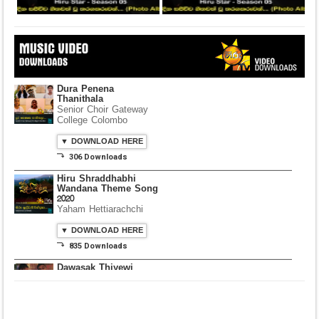
Dura Penena
Thanithala
Senior Choir Gateway
College Colombo
▼ DOWNLOAD HERE
⤵ 306 Downloads
Hiru Shraddhabhi
Wandana Theme Song
2020
Yaham Hettiarachchi
▼ DOWNLOAD HERE
⤵ 835 Downloads
Dawasak Thiyewi
Rana with AURA
▼ DOWNLOAD HERE
⤵ 586 Downloads