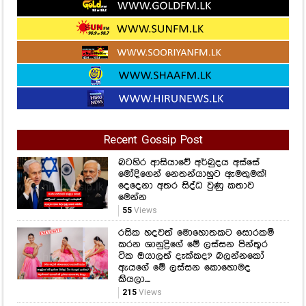
Recent Gossip Post
බටහිර ආසියාවේ අර්බුදය අස්සේ
මෝදිගෙන් නෙතන්යාහුට ඇමතුමක්!
දෙදෙනා අතර සිද්ධ වුණු කතාව
මෙන්න
55
Views
රසික හදවත් මොහොතකට සොරකම්
කරන ශානුද්‍රිගේ මේ ලස්සන පින්තූර
ටික ඔයාලත් දැක්කද? බලන්නකෝ
ඇයගේ මේ ලස්සන කොහොමද
කියලා....
215
Views