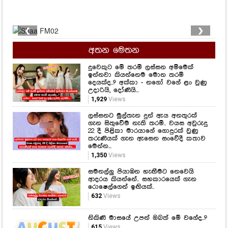
❮
❯
අතන මෙතන
දුවෙකුට මේ තරම් ලස්සන අම්මෙක්
ඉන්නවා කියන්නෙම මොන තරම්
දෙයක්ද..? අක්කා - නගෝ වගේ ළං වුණු
උදාරියි, දෝණියි...
1,929
Views
ලස්සනට මුල්තැන දුන් ඇය අනතුරක්
ගැන සිතුවේම නැති තරම්.. වයස අවුරුදු
22 දී පිළිකා මාරයාගේ ගොදුරක් වුණු
තරුණියක් ගැන ඇසෙන සංවේදී කතාව
මෙන්න...
1,350
Views
සමනල්ලු පියාඹන හැඟීමට නෙවෙයි
ආදරය කියන්නේ.. සහකාරයෙක් ගැන
රොෂෙල්ගෙන් ඉඟියක්..
632
Views
නිකිණි මාසයේ උපන් ඔබත් මේ වගේද..?
615
Views