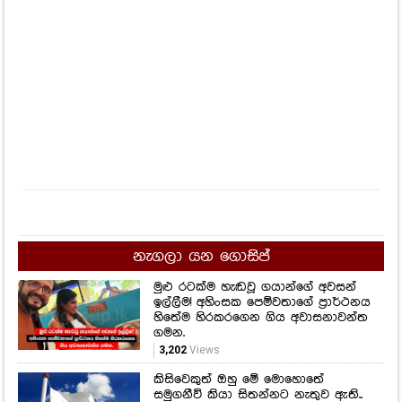
නැගලා යන ගොසිප්
මුළු රටක්ම හැඬවූ ගයාන්ගේ අවසන්
ඉල්ලීම! අහිංසක පෙම්වතාගේ ප්‍රාර්ථනය
හිතේම හිරකරගෙන ගිය අවාසනාවන්ත
ගමන.
3,202
Views
කිසිවෙකුත් ඔහු මේ මොහොතේ
සමුගනීවි කියා සිතන්නට නැතුව ඇති..