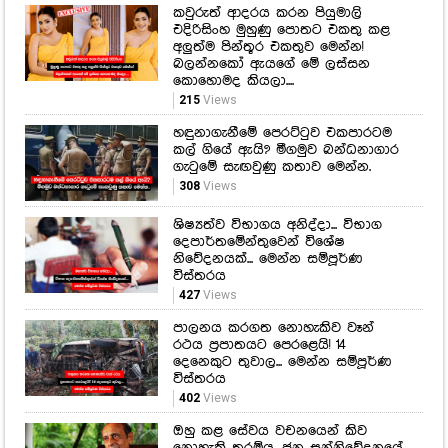
කවුරුත් ආදරය කරන පියුමාලි
එදිරිසිංහ මුහුණු පොතට එකතු කළ
අලුත්ම පින්තූර එකතුව මෙන්න!
බලන්නකෝ ඇයගේ මේ ලස්සන
කොහොමද කියලා....
215
Views
හඳුනාගැනීමේ පෙරට්ටුව එකපාරටම
කල් ගියේ ඇයි? මීගමුව බන්ධනාගාර
ගැටුමේ සැඟවුණු කතාව මෙන්න.
308
Views
ශිෂ්‍යත්ව විභාගය අනිද්දා... විභාග
දෙපාර්තමේන්තුවෙන් විශේෂ
නිවේදනයක්... මෙන්න සම්පූර්ණ
විස්තරය
427
Views
පාලනය කරගත නොහැකිව වෑන්
රථය ප්‍රපාතයට පෙරළෙයි! 14
දෙනෙකුට තුවාල... මෙන්න සම්පූර්ණ
විස්තරය
402
Views
ඔහු කළ සේවය වචනයෙන් කිව
නොහැකි තරම්ය, ජන සන්නිවේදනයේ