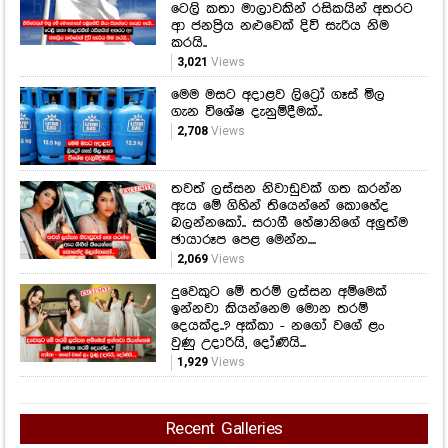
ටෙලි කතා මාලාවකින් රසිකයින් අතරට
ආ ජනප්‍රිය නළුවෙක් දිවි සැරිය නිම
කරයි..
3,021
Views
මෙම මසට අදාළව ලිට්‍රෝ ගෑස් මිල
ගැන විශේෂ දැනුම්දීමක්..
2,708
Views
තවත් ලස්සන නිවාඩුවක් ගත කරන්න
ඇය මේ ගිහින් තියෙන්නේ කොහේද
බලන්නකෝ.. සරාගී හේෂානිගේ අලුත්ම
ඡායාරූප පෙළ මෙන්න....
2,069
Views
දුවෙකුට මේ තරම් ලස්සන අම්මෙක්
ඉන්නවා කියන්නෙම මොන තරම්
දෙයක්ද..? අක්කා - නගෝ වගේ ළං
වුණු උදාරියි, දෝණියි...
1,929
Views
Recent Galleries