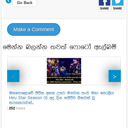
Go Back
Make a Comment
මෙන්න බලන්න තවත් ෆොටෝ ඇල්බම්
මහපොළොවේ ජීවිත අහස උසට ඔසවන පංච මහා පෙරළිය
මහ
Hiru Star Season 05 අද දින සජීවීව ගීතවත් වූ
Hi
තරගකරුවන්...
තර
252
Views
2,3