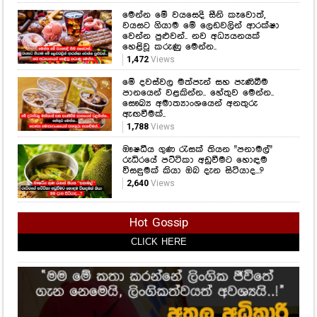
මෙන්න මේ වයසෙදි සීනි කෑවොත්,
වයසට ගියාම මේ ලෙඩවලින් ආරක්ෂා
වෙන්න පුළුවන්.. නව අධ්‍යයනයක්
හෙළිවූ කරුණු මෙන්න..
1,472
Views
මේ දවස්වල මත්පැන් සහ පැණිබීම
පානයෙන් වළකින්න.. හේතුව මෙන්න..
සෞඛ්‍ය අමාත්‍යාංශයෙන් අනතුරු
ඇඟවීමක්..
1,788
Views
ඖෂධීය ගුණ රැසක් තියන "පනාමල්"
රුධිරයේ පට්ටිකා අඩුවීමට හොඳම
විසඳුමක් කියා ඔබ දැන සිටියාද...?
2,640
Views
Hot Gossip
CLICK HERE