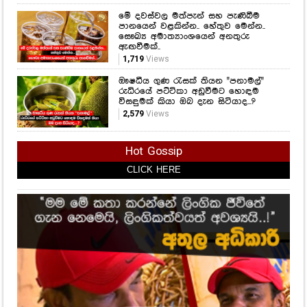
මේ දවස්වල මත්පැන් සහ පැණිබීම
පානයෙන් වළකින්න.. හේතුව මෙන්න..
සෞඛ්‍ය අමාත්‍යාංශයෙන් අනතුරු
ඇඟවීමක්..
1,719
Views
ඖෂධීය ගුණ රැසක් තියන "පනාමල්"
රුධිරයේ පට්ටිකා අඩුවීමට හොඳම
විසඳුමක් කියා ඔබ දැන සිටියාද...?
2,579
Views
Hot Gossip
CLICK HERE