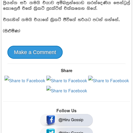
ප්‍රියන්ත සර් තමයි එයාව අම්බලන්ගොඩ කරන්දෙණිය සෙන්ට්‍රල්
කොලෙජ් එකේ ක්‍රිකට් ප්‍රැක්ටිස් එක්කගෙන ගියේ.
එතැනින් තමයි එයාගේ ක්‍රිකට් ජීවිතේ හරියට පටන් ගන්නේ..
(සිළුමිණ)
Make a Comment
Share
Follow Us