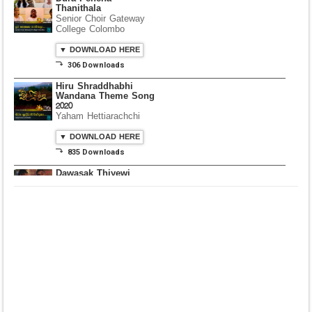
Thanithala
Senior Choir Gateway
College Colombo
▼ DOWNLOAD HERE
⤵ 306 Downloads
Hiru Shraddhabhi
Wandana Theme Song
2020
Yaham Hettiarachchi
▼ DOWNLOAD HERE
⤵ 835 Downloads
Dawasak Thiyewi
Rana with AURA
▼ DOWNLOAD HERE
⤵ 586 Downloads
Lowama Ekalu Kala
Deshayak
Fredy Alex Silva
▼ DOWNLOAD HERE
⤵ 1,501 Downloads