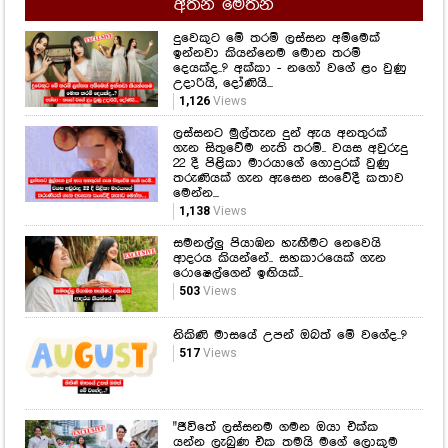
අතන මෙතන
දුවෙකුට මේ තරම් ලස්සන අම්මෙක්
ඉන්නවා කියන්නෙම මොන තරම්
දෙයක්ද..? අක්කා - නගෝ වගේ ළං වුණු
උදාරියි, දෝණියි...
1,126
Views
ලස්සනට මුල්තැන දුන් ඇය අනතුරක්
ගැන සිතුවේම නැති තරම්.. වයස අවුරුදු
22 දී පිළිකා මාරයාගේ ගොදුරක් වුණු
තරුණියක් ගැන ඇසෙන සංවේදී කතාව
මෙන්න...
1,138
Views
සමනල්ලු පියාඹන හැඟීමට නෙවෙයි
ආදරය කියන්නේ.. සහකාරයෙක් ගැන
රොෂෙල්ගෙන් ඉඟියක්..
503
Views
නිකිණි මාසයේ උපන් ඔබත් මේ වගේද..?
517
Views
"ජීවිතේ ලස්සනම ගමන ඔයා එක්ක
යන්න ලැබුණ එක තමයි මගේ ලොකුම