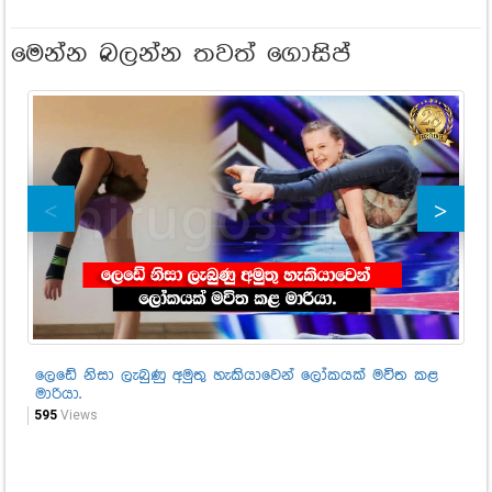
මෙන්න බලන්න තවත් ගොසිප්
ලෙඩේ නිසා ලැබුණු අමුතු හැකියාවෙන් ලෝකයක් මවිත කළ
"ස
මාරියා.
සම
595
Views
52