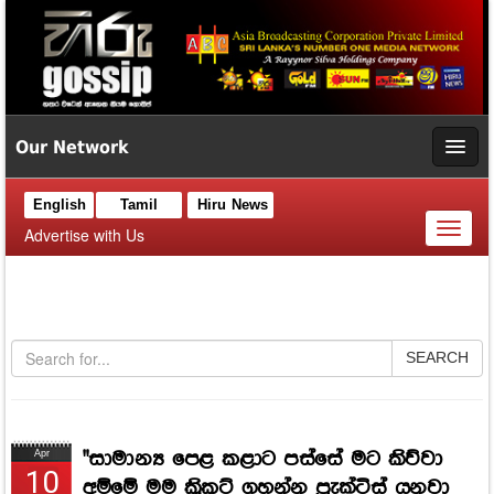
Our Network
English
Tamil
Hiru News
Toggl
Advertise with Us
naviga
SEARCH
"සාමාන්‍ය පෙළ කළාට පස්සේ මට කිව්වා
Apr
10
අම්මේ මම ක්‍රිකට් ගහන්න ප්‍රැක්ටිස් යනවා