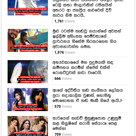
සමුගනීවි කියා සිතන්නට නැතුව ඇති..
ටෙලි කතා මාලාවකින් රසිකයින්
අතරට ආ ජනප්‍රිය නළුවෙක් දිවි
සැරිය නිම කරයි..
1,761
Views
මුළු රටක්ම හැඬවූ ගයාන්ගේ අවසන්
ඉල්ලීම! අහිංසක පෙම්වතාගේ
ප්‍රාර්ථනය හිතේම හිරකරගෙන ගිය
අවාසනාවන්ත ගමන.
1,974
Views
අභ්‍යවකාශයේ මහ පුදුමයක්! සඳ
කම්පනය කරමින් ස්පේස් එක්ස්
රොකට්ටුවක් කඩා වැටෙයි.
666
Views
ඇගේ අද්විතීය හඬ සංගීතය ලෝකය
පුරා සදාකාලික වුණත්, නොසිතූ
මොහොතක ඒ හඬ මැකී ගියේ ඇයි..?
570
Views
සාරියෙන් හැඩවී මුහුණුපොත උණුසුම්
කළ නිලුෂිගේ සරාගී සේයාරූ පෙළ
මෙන්න!
709
Views