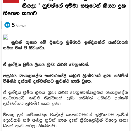
කියලා " නුවන්ගේ අම්මා සතුටෙන් කියන දුක
හිතෙන කතාව
5
Views
නුවන් තුෂාර මේ දිනවල මුම්බායි ඉන්දියන්ස් කණ්ඩායම
සමග එක් වී සිටිනවා.
ඒ ඉන්දීය ප්‍රිමිය ලීගය ක්‍රීඩා කිරිම වෙනුවෙන්.
පසුගිය බංගලාදේශ සංචාරයේදී කඩුළු ත්‍රිත්වයක් ලබා ගනිමින්
විශිෂ්ඨ දස්කම් දක්වන්නට නුවන්ට හැකි වුණා.
ඒ ඉන්දීය ප්‍රිමිය ලීගය ක්‍රීඩා කිරිම වෙනුවෙන්.පසුගිය බංගලාදේශ
සංචාරයේදී කඩුළු ත්‍රිත්වයක් ලබා ගනිමින් විශිෂ්ඨ දස්කම්
දක්වන්නට නුවන්ට හැකි වුණා.
විශාල දුක් කම්කටොලු මැද්දේ කැපකිරීමකින් ඉදිරියටම ඇවිත්
ලොවකම නම තබපු නුවන් ගැන දැන් ක්‍රීඩාලෝලීන් විශාල කතා
බහක් ඇති කරලා තිබෙනවා.