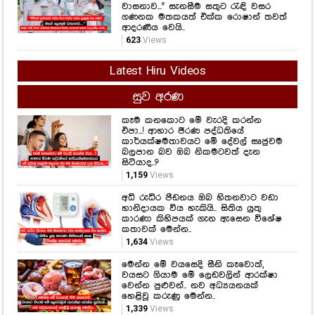
වාසනාව..." සැනසීම සතුට රැඳි වසර
ගණනක මතකයත් එක්ක රොෂාන් තවත්
ආදරණීය වෙයි..
623
Views
Latest Hiru Videos
සුව අරණ
කෑම කනකොට මේ වැරදි කරන්න
එපා...! ආහාර ජීරණ පද්ධතියේ
කාර්යක්ෂමතාවයට මේ දේවල් සෘජුවම
බලපාන බව ඔබ නිකමටවත් දැන
සිටියාද..?
1,159
Views
අධි රුධිර පීඩනය ඔබ හිතනවාට වඩා
හානිදායක විය හැකියි.. සිතිය යුතු
කාරණා කිහිපයක් ගැන ඇසෙන විශේෂ
කතාවක් මෙන්න..
1,634
Views
මෙන්න මේ වයසෙදි සීනි කෑවොත්,
වයසට ගියාම මේ ලෙඩවලින් ආරක්ෂා
වෙන්න පුළුවන්.. නව අධ්‍යයනයක්
හෙළිවූ කරුණු මෙන්න..
1,339
Views