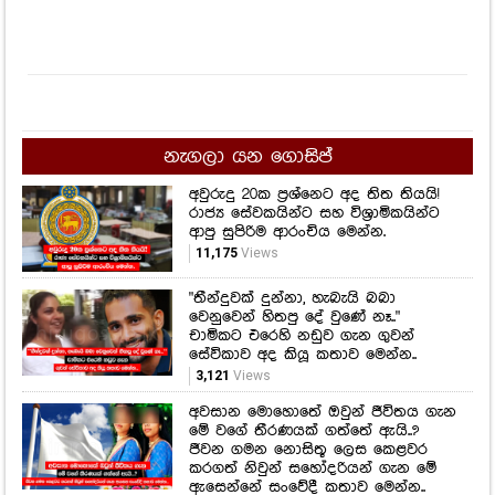
නැගලා යන ගොසිප්
අවුරුදු 20ක ප්‍රශ්නෙට අද තිත තියයි!
රාජ්‍ය සේවකයින්ට සහ විශ්‍රාමිකයින්ට
ආපු සුපිරිම ආරංචිය මෙන්න.
11,175
Views
"තීන්දුවක් දුන්නා, හැබැයි බබා
වෙනුවෙන් හිතපු දේ වුණේ නෑ.."
චාමිකට එරෙහි නඩුව ගැන ගුවන්
සේවිකාව අද කියූ කතාව මෙන්න..
3,121
Views
අවසාන මොහොතේ ඔවුන් ජීවිතය ගැන
මේ වගේ තීරණයක් ගත්තේ ඇයි..?
ජීවන ගමන නොසිතූ ලෙස කෙළවර
කරගත් නිවුන් සහෝදරියන් ගැන මේ
ඇසෙන්නේ සංවේදී කතාව මෙන්න..