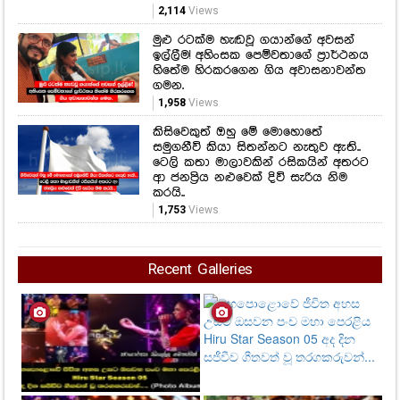
2,114
Views
මුළු රටක්ම හැඬවූ ගයාන්ගේ අවසන්
ඉල්ලීම! අහිංසක පෙම්වතාගේ ප්‍රාර්ථනය
හිතේම හිරකරගෙන ගිය අවාසනාවන්ත
ගමන.
1,958
Views
කිසිවෙකුත් ඔහු මේ මොහොතේ
සමුගනීවි කියා සිතන්නට නැතුව ඇති..
ටෙලි කතා මාලාවකින් රසිකයින් අතරට
ආ ජනප්‍රිය නළුවෙක් දිවි සැරිය නිම
කරයි..
1,753
Views
Recent Galleries