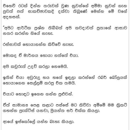
එහෙව් රටක් දින්න තරුවක් වුණ නුවන්ගේ අම්මා නුවන් ගැන
පුවත් පත් සාකච්ඡාවකදි දක්වා තිබුණේ මෙන්න මේ වගේ
අදහසක්.
“අපිට ආර්ථික ප්‍රශ්න තිබ්බත් අපි කවදාවත් පුතාගේ ආසාව
නතර කරන්න ගියේ නැහැ.
රස්සාවක් හොයාගන්න කිව්වේ නැහැ.
මොකද ඒ මාර්ගය හොයා ගත්තේ එයා.
අපි කවුරුත් උදව් කරලා නෙමෙයි.
ඉතින් එයා අවුරුදු හය හතේ ඉඳලා කරන්නේ රබර් බෝලයක්
හොයාගෙන සෙල්ලම් කරපු එක තමයි.
එයාට හොඳට ඉගෙන ගන්න පුළුවන්.
ඒත් සාමාන්‍ය පෙළ කළාට පස්සේ මට කිව්වා අම්මේ මම ක්‍රිකට්
ගහන්න ප්‍රැක්ටිස් යනවා, ප්‍රියන්ත සර් එක්ක කියලා.
ආයේ ඉස්කෝලේ යන්න බැහැ කියලා.