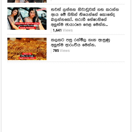
තවත් ලස්සන නිවාඩුවක් ගත කරන්න
ඇය මේ ගිහින් තියෙන්නේ කොහේද
බලන්නකෝ.. සරාගී හේෂානිගේ
අලුත්ම ඡායාරූප පෙළ මෙන්න....
1,641
Views
කලකට පසු රන්මිල ගැන ඇසුණු
අලුත්ම ආරංචිය මෙන්න..
785
Views