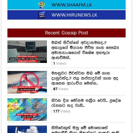
Recent Gossip Post
ඔබත් සිටින්නේ අවදානමකද..?
අකාලයේ මියයන ජීවිත ගැන සෞඛ්‍ය
අමාත්‍යාංශයෙන් විශේෂ අනතුරු
ඇඟවීමක්..
1
Views
මහනුවර ජීවත්වන ඔබ මේ ගැන
දැනුවත්ද..? ජල කප්පාදුවක් ගැන අද
ඇසෙන ආරංචිය මෙන්න..
87
Views
නිරිත දිග මෝසම සක්‍රීය වෙයි... ප්‍රදේශ
රැසකට තද වැසි...
177
Views
කිසිවෙකුත් ඔහු මේ මොහොතේ