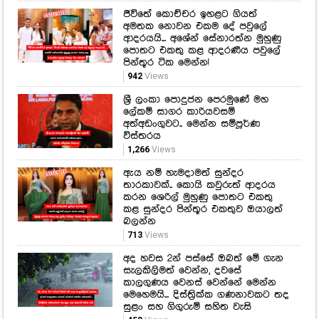
ශ්‍රී ලංකා පොදුජන පෙරමුණේ මහ
ලේකම් සාගර කාරියවසම්
අත්අඩංගුවට.. මෙන්න සම්පූර්ණ
විස්තරය
1,266
Views
ඇය නම් හැමදාමත් සුන්දර
තාරකාවක්.. කොයි කවුරුත් ආදරය
කරන ශෙරිල් මුහුණු පොතට එකතු
කළ සුන්දර පින්තූර එකතුව ඔයාලත්
බලන්න
713
Views
අද හවස 2න් පස්සේ ඔබත් මේ ගැන
සැලකිලිමත් වෙන්න, දවසේ
කාලගුණය වෙනස් වෙන්නේ මෙන්න
මෙහෙමයි... දිස්ත්‍රික්ක ගණනාවකට තද
සුළං සහ ගිගුරුම් සහිත වැසි
458
Views
හැමෝගෙම ආදරය දිනාගත්ත රෂි
ප්‍රභා මුහුණු පොතට එකතු කරපු
ලස්සනම ලස්සන ඡායාරූප එකතුව
මෙන්න... බලන්නකෝ ඇයගේ මේ
ලස්සන කොහොමද කියලා...