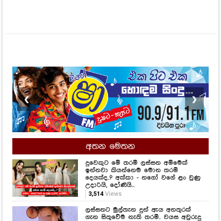
❮
❯
අතන මෙතන
දුවෙකුට මේ තරම් ලස්සන අම්මෙක්
ඉන්නවා කියන්නෙම මොන තරම්
දෙයක්ද..? අක්කා - නගෝ වගේ ළං වුණු
උදාරියි, දෝණියි...
3,514
Views
ලස්සනට මුල්තැන දුන් ඇය අනතුරක්
ගැන සිතුවේම නැති තරම්.. වයස අවුරුදු
22 දී පිළිකා මාරයාගේ ගොදුරක් වුණු
තරුණියක් ගැන ඇසෙන සංවේදී කතාව
මෙන්න...
1,614
Views
සමනල්ලු පියාඹන හැඟීමට නෙවෙයි
ආදරය කියන්නේ.. සහකාරයෙක් ගැන