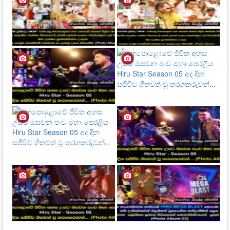
Dura Penena
Thanithala