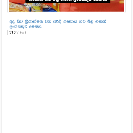
අද සිට ක්‍රියාත්මක වන පරිදි සතොස නව මිල ගණන්
තත
ලැයිස්තුව මෙන්න.
බන
මෙ
510
Views
71