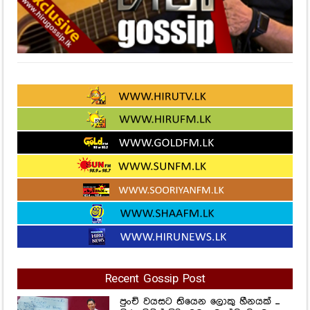
Recent Gossip Post
පුංචි වයසට තියෙන ලොකු හීනයක් ...
හිරු නිව්ස් විදියටම ප්‍රවෘත්ති කියවන
මාතර අකුරැස්සේ පුංචි
මාධ්‍යවේදියා...හදවතටම දැනෙන
ආදරණීය කතාව මෙන්න...
459
Views
ඇය නම් දිනෙන් දින ලස්සන වෙන