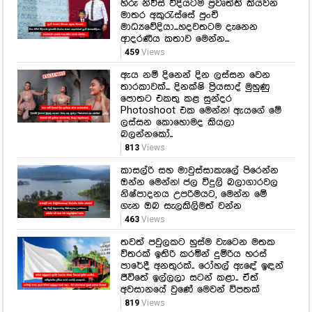
තාරකාවක්... දිනක්ෂි ප්‍රියසාද් මුහුණු
පොතට එකතු කළ සුන්දර
Photoshoot එක මෙන්න! ඇයගේ මේ
ලස්සන කොහොමද කියලා
බලන්නකෝ..
813
Views
කාසල්රි සහ මාවුස්සාකැලේ පිරෙන්න
ඔන්න මෙන්න! ජල විදුලි බලාගාරවල
නිෂ්පාදනය උපරිමයට, මෙන්න මේ
ගැන ඔබ සැලකිලිමත් වන්න
463
Views
තවත් පවුලකට හුස්ම වැටෙන මතක
විතරක් ඉතිරි කරමින් දුම්රිය හරස්
පාරේදී අනතුරක්.. රෝහල් ඇඳේ ඉඳන්
ජීවිතේ ඉල්ලලා සටන් කළා.. ඒත්
අවසානයේ වුණේ මෙවන් විපතක්
819
Views
ජීවිතේ කොච්චර ඉහළට ගියත්
අමතක නොවන එකම දේ පවුලේ
ආදරයයි... අශේන් සේනාරත්න මුහුණු
පොතට එකතු කළ ආදරණීය පවුලේ
පින්තූර ටික මෙන්න!
942
Views