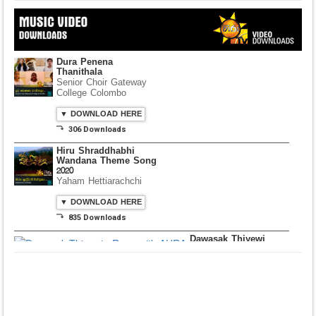
Senior Choir Gateway
College Colombo
▼ DOWNLOAD HERE
⤵ 306 Downloads
Hiru Shraddhabhi
Wandana Theme Song
2020
Yaham Hettiarachchi
▼ DOWNLOAD HERE
⤵ 835 Downloads
Dawasak Thiyewi
Rana with AURA
▼ DOWNLOAD HERE
⤵ 586 Downloads
Lowama Ekalu Kala
Deshayak
Fredy Alex Silva
▼ DOWNLOAD HERE
⤵ 1,501 Downloads