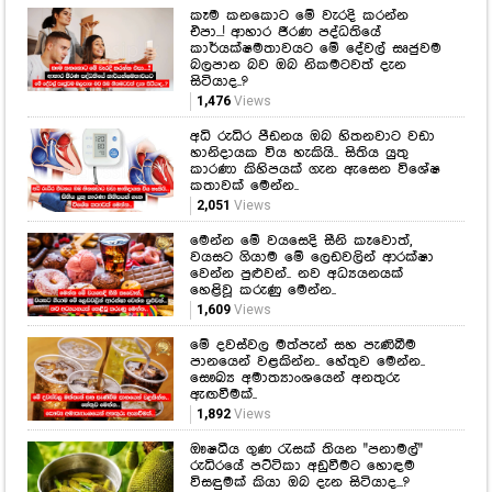
අධි රුධිර පීඩනය ඔබ හිතනවාට වඩා
හානිදායක විය හැකියි.. සිතිය යුතු
කාරණා කිහිපයක් ගැන ඇසෙන විශේෂ
කතාවක් මෙන්න..
2,051
Views
මෙන්න මේ වයසෙදි සීනි කෑවොත්,
වයසට ගියාම මේ ලෙඩවලින් ආරක්ෂා
වෙන්න පුළුවන්.. නව අධ්‍යයනයක්
හෙළිවූ කරුණු මෙන්න..
1,609
Views
මේ දවස්වල මත්පැන් සහ පැණිබීම
පානයෙන් වළකින්න.. හේතුව මෙන්න..
සෞඛ්‍ය අමාත්‍යාංශයෙන් අනතුරු
ඇඟවීමක්..
1,892
Views
ඖෂධීය ගුණ රැසක් තියන "පනාමල්"
රුධිරයේ පට්ටිකා අඩුවීමට හොඳම
විසඳුමක් කියා ඔබ දැන සිටියාද...?
2,738
Views
Hot Gossip
CLICK HERE