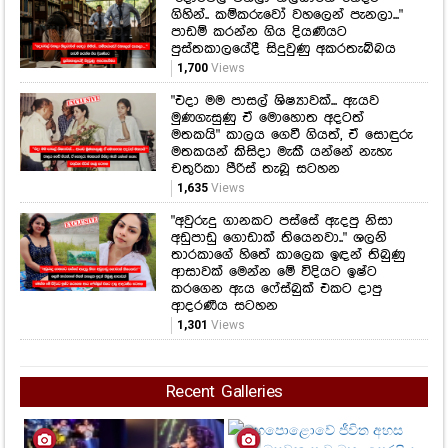
මුණගැසුණු ඒ මොහොත අදටත්
මතකයි" කාලය ගෙවී ගියත්, ඒ සොඳුරු
මතකයන් කිසිදා මැකී යන්නේ නැහැ
චතුරිකා පීරිස් තැබූ සටහන
1,635
Views
"අවුරුදු ගානකට පස්සේ ඇදපු නිසා
අඩුපාඩු ගොඩාක් තියෙනවා.." ශලනි
තාරකාගේ හිතේ කාලෙක ඉඳන් තිබුණු
ආසාවක් මෙන්න මේ විදියට ඉෂ්ට
කරගෙන ඇය ෆේස්බුක් එකට දාපු
ආදරණීය සටහන
1,301
Views
Recent Galleries