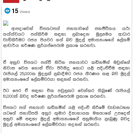
15
Views
ආපදාවෙන් විපතටපත් ජනතාවගේ ජනජීවිතය යථා
තත්ත්වයට පත්කිරීම සඳහා ලබාදෙන මූල්‍යමය ආධාර
වැඩිකිරීමට රජය පියවර ගත් බව මුදල් අමාත්‍යංශයේ ලේකම්
ආචාර්ය හර්ෂණ සුරියප්පෙරුම ප්‍රකාශ කරනවා.
ඒ අනුව විපතට පත්වී සිටින ජනතාවට කඩිනමින් ඔවුන්ගේ
නිවාස වෙත ගොස් ඒවා පිරිසිදු කොට යළි පදිංචිවීම සඳහා
රුපියල් 25,000ක මුදලක් ලබාදීමට රජය තීරණය කළ බව මුදල්
අමාත්‍යංශයේ ලේකම්වරයා සඳහන් කරනවා.
ඊට පෙර ඒ සඳහා එක පවුලකට වෙන්කර තිබුණේ රුපියල්
10,000ක් බවද හර්ෂණ සුරියප්පෙරුම ප්‍රකාශ කරනවා.
විපතට පත් ජනතාව කඩිනමින් යළි පදිංචි කිරීමේ වැඩසටහන
යටතේ ජනාධිපති අනුර කුමාර දිසානායක මහතාගේ උපදෙස්
අනුව මේ සඳහා මුදල් අමාත්‍යංශයේ අනුමැතිය ලැබුණු බවද
මුදල් අමාත්‍යංශයේ ලේකම්වරයා සදහන් කරනවා.