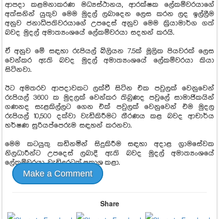
ආපදා කළමනාකරණ මධ්‍යස්ථානය, ආරක්ෂක ලේකම්වරයාගේ
අත්සනින් යුතුව මෙම මුදල් ලබාදෙන ලෙස කරන ලද ඉල්ලීම
අනුව ජනාධිපතිවරයාගේ උපදෙස් අනුව මෙම ක්‍රියාමාර්ග ගත්
බවද මුදල් අමාත්‍යංශයේ ලේකම්වරයා සදහන් කරයි.
ඒ අනුව මේ සඳහා රුපියල් බිලියන 7.5ක් මූලික පියවරක් ලෙස
වෙන්කර ඇති බවද මුදල් අමාත්‍යංශයේ ලේකම්වරයා කියා
සිටිනවා.
ඊට අමතරව ආපදාවකට ලක්වී සිටින එක පවුලක් වෙනුවෙන්
රුපියල් 3600 ක මුදලක් වෙන්කර තිබුණද පවුලේ සාමාජිකයින්
ගණනද සැළකිල්ලට ගෙන එක් පවුලක් වෙනුවෙන් එම මුදල
රුපියල් 10,500 දක්වා වැඩිකිරීමට තීරණය කළ බවද ආචාර්ය
හර්ෂණ සුරියප්පෙරුම සඳහන් කරනවා.
මෙම කටයුතු කඩිනමින් සිදුකිරීම සඳහා අදාළ ග්‍රාමසේවක
නිලධාරීන්ට උපදෙස් ලබාදී ඇති බවද මුදල් අමාත්‍යංශයේ
ලේකම්වරයා වැඩිදුරටත් ප්‍රකාශ කළා.
Make a Comment
Share