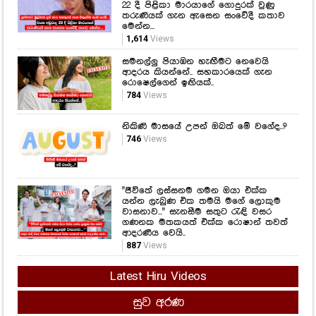
රොෂෙල්ගෙන් ඉඟියක්..
784
Views
නිකිණි මාසයේ උපන් ඔබත් මේ වගේද..?
746
Views
"ජීවිතේ ලස්සනම ගමන ඔයා එක්ක
යන්න ලැබුණ එක තමයි මගේ ලොකුම
වාසනාව..." සැනසීම සතුට රැඳි වසර
ගණනක මතකයත් එක්ක රොෂාන් තවත්
ආදරණීය වෙයි..
887
Views
Latest Hiru Videos
සුව අරණ
කෑම කනකොට මේ වැරදි කරන්න
එපා...! ආහාර ජීරණ පද්ධතියේ
කාර්යක්ෂමතාවයට මේ දේවල් සෘජුවම
බලපාන බව ඔබ නිකමටවත් දැන
සිටියාද..?
1,476
Views