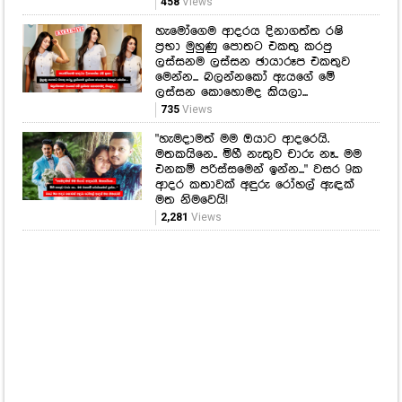
735
Views
"හැමදාමත් මම ඔයාට ආදරෙයි.
මතකයිනෙ.. මිහී නැතුව චාරු නෑ.. මම
එනකම් පරිස්සමෙන් ඉන්න..." වසර 9ක
ආදර කතාවක් අඳුරු රෝහල් ඇඳක්
මත නිමවෙයි!
2,281
Views