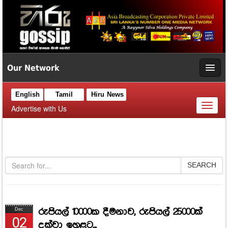
Our Network
English
Tamil
Hiru News
Toggl
Advertise with Us
naviga
SEARCH
රුපියල් 10000ක දීමනාව, රුපියල් 25000ක්
Dec
02
දක්වා ඉහළට...