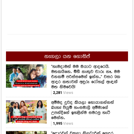
නැගලා යන ගොසිප්
"හැමදාමත් මම ඔයාට ආදරෙයි.
මතකයිනෙ.. මිහී නැතුව චාරු නෑ.. මම
එනකම් පරිස්සමෙන් ඉන්න..." වසර 9ක
ආදර කතාවක් අඳුරු රෝහල් ඇඳක්
මත නිමවෙයි!
2,281
Views
අම්මද දුවද කියලා හොයාගන්නත්
බැහැ! පියුමි හංසමාලි අම්මාගේ
උපන්දිනේ ඉහළින්ම සමරපු හැටි
මෙන්න..
1,995
Views
"දොරවල් වහලා නිලධාරීන් ගෙදර
ගිහින්.. කම්කරුවෝ වහලෙන් පැනලා..."
පාඩම් කරන්න ගිය දියණියට
පුස්තකාලයේදී සිදුවුණු අකරතැබ්බය
1,700
Views
"එදා මම පාසල් ශිෂ්‍යාවක්... ඇයව