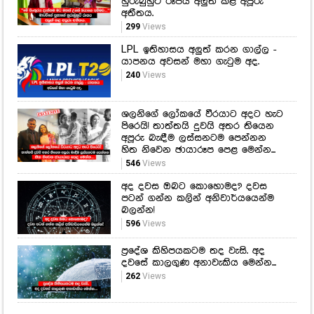
හුරුබුහුටි රූපය අලුත් කළ අපූරු
අතීතය.
299
Views
LPL ඉතිහාසය අලුත් කරන ගාල්ල -
යාපනය අවසන් මහා ගැටුම අද.
240
Views
ශලනිගේ ලෝකයේ වීරයාට අදට හැට
පිරෙයි! තාත්තයි දුවයි අතර තියෙන
අපූරු බැඳීම ලස්සනටම පෙන්නන
හිත නිවෙන ඡායාරූප පෙළ මෙන්න...
546
Views
අද දවස ඔබට කොහොමද? දවස
පටන් ගන්න කලින් අනිවාර්යයෙන්ම
බලන්න!
596
Views
ප්‍රදේශ කිහිපයකටම තද වැසි. අද
දවසේ කාලගුණ අනාවැකිය මෙන්න...
262
Views