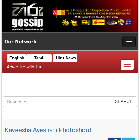
Our Network
English
Tamil
Hiru News
Toggl
Advertise with Us
naviga
SEARCH
Kaveesha Ayeshani Photoshoot