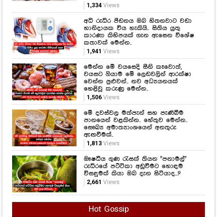
1,334
Views
අධි රුධිර පීඩනය ඔබ හිතනවාට වඩා
හානිදායක විය හැකියි.. සිතිය යුතු
කාරණා කිහිපයක් ගැන ඇසෙන විශේෂ
කතාවක් මෙන්න..
1,941
Views
මෙන්න මේ වයසෙදි සීනි කෑවොත්,
වයසට ගියාම මේ ලෙඩවලින් ආරක්ෂා
වෙන්න පුළුවන්.. නව අධ්‍යයනයක්
හෙළිවූ කරුණු මෙන්න..
1,506
Views
මේ දවස්වල මත්පැන් සහ පැණිබීම
පානයෙන් වළකින්න.. හේතුව මෙන්න..
සෞඛ්‍ය අමාත්‍යාංශයෙන් අනතුරු
ඇඟවීමක්..
1,813
Views
ඖෂධීය ගුණ රැසක් තියන "පනාමල්"
රුධිරයේ පට්ටිකා අඩුවීමට හොඳම
විසඳුමක් කියා ඔබ දැන සිටියාද...?
2,661
Views
Hot Gossip