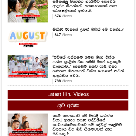
සමනල්ලු පියාඹන හැඟීමට නෙවෙයි
ආදරය කියන්නේ.. සහකාරයෙක් ගැන
රොෂෙල්ගෙන් ඉඟියක්..
674
Views
නිකිණි මාසයේ උපන් ඔබත් මේ වගේද..?
647
Views
"ජීවිතේ ලස්සනම ගමන ඔයා එක්ක
යන්න ලැබුණ එක තමයි මගේ ලොකුම
වාසනාව..." සැනසීම සතුට රැඳි වසර
ගණනක මතකයත් එක්ක රොෂාන් තවත්
ආදරණීය වෙයි..
788
Views
Latest Hiru Videos
සුව අරණ
කෑම කනකොට මේ වැරදි කරන්න
එපා...! ආහාර ජීරණ පද්ධතියේ
කාර්යක්ෂමතාවයට මේ දේවල් සෘජුවම
බලපාන බව ඔබ නිකමටවත් දැන
සිටියාද..?