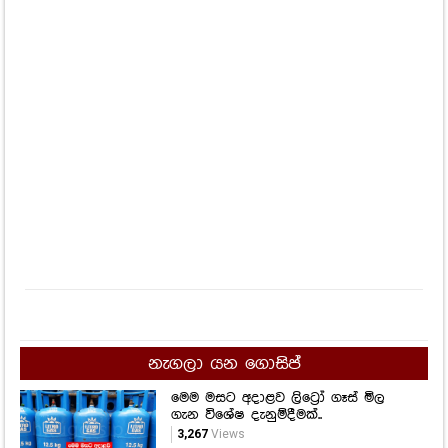
නැගලා යන ගොසිප්
මෙම මසට අදාළව ලිට්‍රෝ ගෑස් මිල
ගැන විශේෂ දැනුම්දීමක්..
3,267
Views