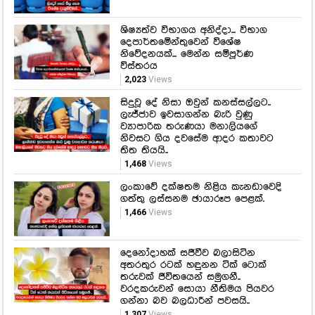
ශිෂ්‍යත්ව විභාගය අනිද්දා... විභාග
දෙපාර්තමේන්තුවෙන් විශේෂ
නිවේදනයක්... මෙන්න සම්පූර්ණ
විස්තරය
2,023
Views
සිදුවූ දේ නිසා ඔවුන් කනස්සල්ලට..
ලැජ්ජාව ඉවසාගන්න බැරි වුණු
ව්‍යාපාරික තරුණයා මනාලියගේ
නිවසට ගිය දවසේම ආදර කතාවට
තිත තියයි..
1,468
Views
ලංකාවේ දක්ෂතම නිළිය කැනඩාවෙදි
ගත්තු ලස්සනම ඡායාරූප පෙළක්.
1,466
Views
දෙනෝදාහක් සජීවීව බලාසිටින
අතරතුර රටක් හඳුනන ටික් ටොක්
තරුවක් ජීවිතයෙන් සමුගනී..
වරදකරුවන් සොයා නීතිමය පියවර
ගන්නා බව බලධාරීන් පවසයි..
1,307
Views