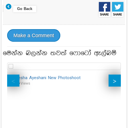
Go Back
Make a Comment
මෙන්න බලන්න තවත් ෆොටෝ ඇල්බම්
Kaveesha Ayeshani New Photoshoot
Ka
46,770
Views
19,