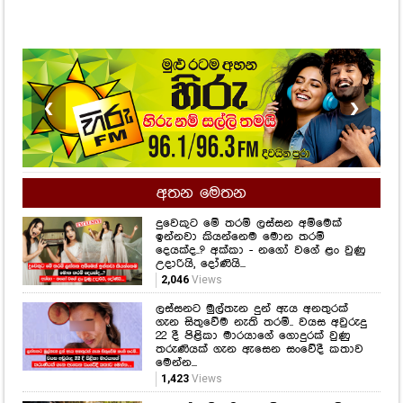
❮
❯
අතන මෙතන
දුවෙකුට මේ තරම් ලස්සන අම්මෙක්
ඉන්නවා කියන්නෙම මොන තරම්
දෙයක්ද..? අක්කා - නගෝ වගේ ළං වුණු
උදාරියි, දෝණියි...
2,046
Views
ලස්සනට මුල්තැන දුන් ඇය අනතුරක්
ගැන සිතුවේම නැති තරම්.. වයස අවුරුදු
22 දී පිළිකා මාරයාගේ ගොදුරක් වුණු
තරුණියක් ගැන ඇසෙන සංවේදී කතාව
මෙන්න...
1,423
Views