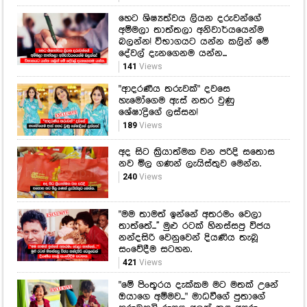
හෙට ශිෂ්‍යත්වය ලියන දරුවන්ගේ
අම්මලා තාත්තලා අනිවාර්යයෙන්ම
බලන්න! විභාගයට යන්න කලින් මේ
දේවල් දැනගෙනම යන්න...
141
Views
"ආදරණීය තරුවක්" දවසෙ
හැමෝගෙම ඇස් නතර වුණු
ශේෂාද්‍රිගේ ලස්සන!
189
Views
අද සිට ක්‍රියාත්මක වන පරිදි සතොස
නව මිල ගණන් ලැයිස්තුව මෙන්න.
240
Views
"මම තාමත් ඉන්නේ අතරමං වෙලා
තාත්තේ...'' මුළු රටක් හිනස්සපු විජය
නන්දසිරි වෙනුවෙන් දියණිය තැබූ
සංවේදීම සටහන.
421
Views
"මේ පිංතූරය දැක්කම මට මතක් උනේ
ඔයාගෙ අම්මව..." මාධවීගේ පුතාගේ