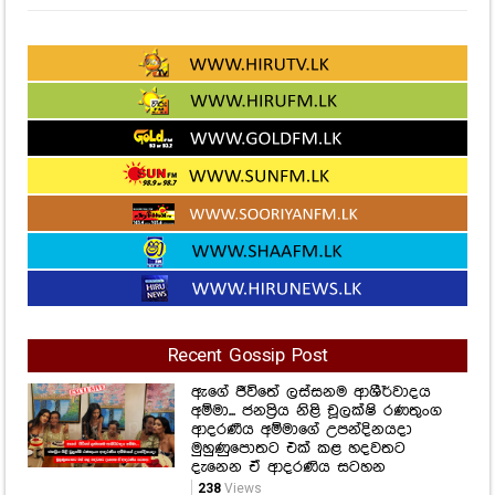
Recent Gossip Post
ඇගේ ජීවිතේ ලස්සනම ආශීර්වාදය
අම්මා... ජනප්‍රිය නිළි චූලක්ෂි රණතුංග
ආදරණීය අම්මාගේ උපන්දිනයදා
මුහුණුපොතට එක් කළ හදවතට
දැනෙන ඒ ආදරණිය සටහන
238
Views