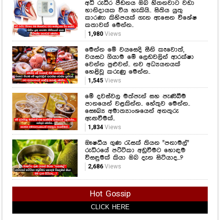
අධි රුධිර පීඩනය ඔබ හිතනවාට වඩා
හානිදායක විය හැකියි.. සිතිය යුතු
කාරණා කිහිපයක් ගැන ඇසෙන විශේෂ
කතාවක් මෙන්න..
1,980
Views
මෙන්න මේ වයසෙදි සීනි කෑවොත්,
වයසට ගියාම මේ ලෙඩවලින් ආරක්ෂා
වෙන්න පුළුවන්.. නව අධ්‍යයනයක්
හෙළිවූ කරුණු මෙන්න..
1,545
Views
මේ දවස්වල මත්පැන් සහ පැණිබීම
පානයෙන් වළකින්න.. හේතුව මෙන්න..
සෞඛ්‍ය අමාත්‍යාංශයෙන් අනතුරු
ඇඟවීමක්..
1,834
Views
ඖෂධීය ගුණ රැසක් තියන "පනාමල්"
රුධිරයේ පට්ටිකා අඩුවීමට හොඳම
විසඳුමක් කියා ඔබ දැන සිටියාද...?
2,686
Views
Hot Gossip
CLICK HERE