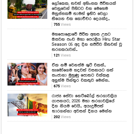
ලෝකෙක, තවත් අහිංසක ජීවිතයක්
වෙනුවෙන් පිහිටට එන මෙහෙම
මනුස්සකම් තාමත් ඉතිරි වෙලා
තියෙන එක කොච්චර දෙයක්ද...
755
Views
මහපොළොවේ ජීවිත අහස උසට
ඔසවන පංච මහා පෙරළිය Hiru Star
Season 05 අද දින සජීවීව ගීතවත් වූ
තරගකරුවන්...
121
Views
ඒක නම් වෙනස්ම ශුට් එකක්...
හැමෝගෙම හදවත් වසඟයට ගත්
සංජානා මුහුණු පොතට එක්කළ
අලුත්ම පින්තූර එකතුව මෙන්න..
675
Views
රාජ්‍ය සේවා නෙට්බෝල් තරගාවලිය
යාපනයට, 2026 මහා තරගාවලියේ
දින නියම වෙයි... අයැදුම්පත්
භාරගන්නා අවසන් දිනය මෙන්න
202
Views