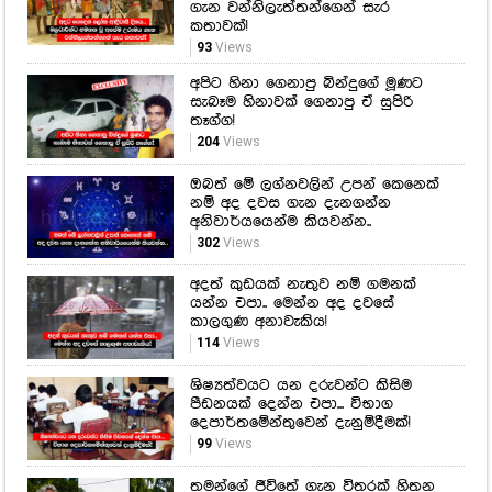
ගැන වන්නිලැත්තන්ගෙන් සැර
කතාවක්!
93
Views
අපිට හිනා ගෙනාපු බින්දුගේ මූණට
සැබෑම හිනාවක් ගෙනාපු ඒ සුපිරි
තෑග්ග!
204
Views
ඔබත් මේ ලග්නවලින් උපන් කෙනෙක්
නම් අද දවස ගැන දැනගන්න
අනිවාර්යයෙන්ම කියවන්න..
302
Views
අදත් කුඩයක් නැතුව නම් ගමනක්
යන්න එපා.. මෙන්න අද දවසේ
කාලගුණ අනාවැකිය!
114
Views
ශිෂ්‍යත්වයට යන දරුවන්ට කිසිම
පීඩනයක් දෙන්න එපා... විභාග
දෙපාර්තමේන්තුවෙන් දැනුම්දීමක්!
99
Views
තමන්ගේ ජීවිතේ ගැන විතරක් හිතන