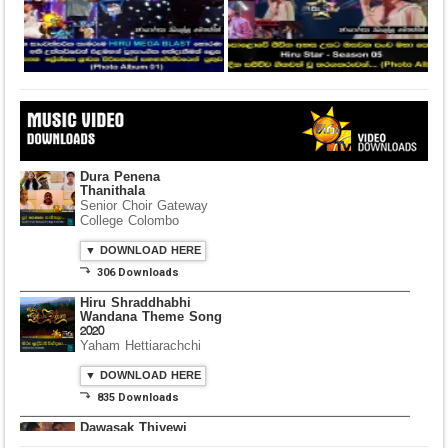
Dura Penena
Thanithala
Senior Choir Gateway
College Colombo
▼ DOWNLOAD HERE
⤵ 306 Downloads
Hiru Shraddhabhi
Wandana Theme Song
2020
Yaham Hettiarachchi
▼ DOWNLOAD HERE
⤵ 835 Downloads
Dawasak Thiyewi
Rana with AURA