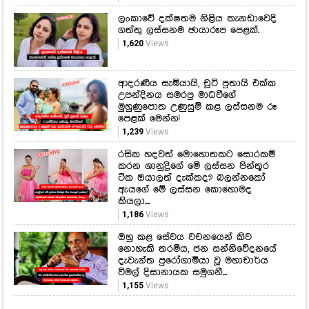
ලංකාවේ දක්ෂතම නිළිය කැනඩාවෙදි
ගත්තු ලස්සනම ඡායාරූප පෙළක්.
1,620
Views
ආදරණීය සැමියායි, චූටි පුතායි එක්ක
උපන්දිනය සමරපු මාධවීගේ
මුහුණුපොත උණුසුම් කළ ලස්සනම රූ
පෙළක් මෙන්න!
1,239
Views
රසික හදවත් මොහොතකට සොරකම්
කරන ශානුද්‍රිගේ මේ ලස්සන පින්තූර
ටික ඔයාලත් දැක්කද? බලන්නකෝ
ඇයගේ මේ ලස්සන කොහොමද
කියලා....
1,186
Views
ඔහු කළ සේවය වචනයෙන් කිව
නොහැකි තරම්ය, ජන සන්නිවේදනයේ
දැවැන්ත පුරෝගාමියා වූ මහාචාර්ය
විමල් දිසානායක සමුගනී...
1,155
Views