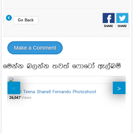
Go Back
Make a Comment
මෙන්න බලන්න තවත් ෆොටෝ ඇල්බම්
Model Teena Shanell Fernando Photoshoot
Mo
26,047
Views
25,