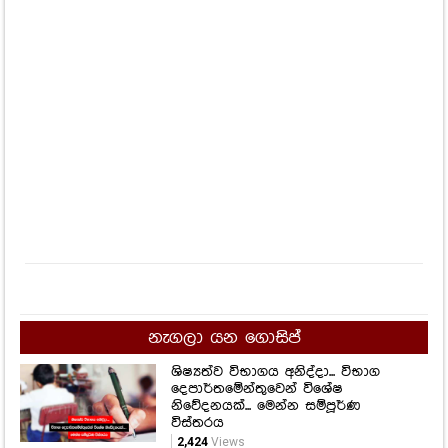
නැගලා යන ගොසිප්
ශිෂ්‍යත්ව විභාගය අනිද්දා... විභාග
දෙපාර්තමේන්තුවෙන් විශේෂ
නිවේදනයක්... මෙන්න සම්පූර්ණ
විස්තරය
2,424
Views