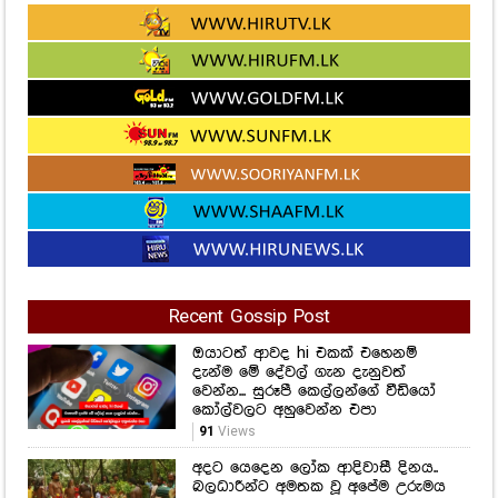
Recent Gossip Post
ඔයාටත් ආවද hi එකක් එහෙනම්
දැන්ම මේ දේවල් ගැන දැනුවත්
වෙන්න... සුරූපී කෙල්ලන්ගේ වීඩියෝ
කෝල්වලට අහුවෙන්න එපා
91
Views
අදට යෙදෙන ලෝක ආදිවාසී දිනය..
බලධාරීන්ට අමතක වූ අපේම උරුමය