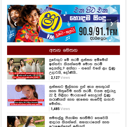
❮
❯
අතන මෙතන
දුවෙකුට මේ තරම් ලස්සන අම්මෙක්
ඉන්නවා කියන්නෙම මොන තරම්
දෙයක්ද..? අක්කා - නගෝ වගේ ළං වුණු
උදාරියි, දෝණියි...
2,127
Views
ලස්සනට මුල්තැන දුන් ඇය අනතුරක්
ගැන සිතුවේම නැති තරම්.. වයස අවුරුදු
22 දී පිළිකා මාරයාගේ ගොදුරක් වුණු
තරුණියක් ගැන ඇසෙන සංවේදී කතාව
මෙන්න...
1,485
Views
සමනල්ලු පියාඹන හැඟීමට නෙවෙයි
ආදරය කියන්නේ.. සහකාරයෙක් ගැන
රොෂෙල්ගෙන් ඉඟියක්..