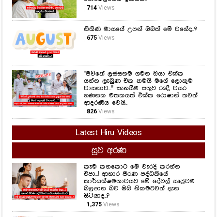
714
Views
නිකිණි මාසයේ උපන් ඔබත් මේ වගේද..?
675
Views
"ජීවිතේ ලස්සනම ගමන ඔයා එක්ක
යන්න ලැබුණ එක තමයි මගේ ලොකුම
වාසනාව..." සැනසීම සතුට රැඳි වසර
ගණනක මතකයත් එක්ක රොෂාන් තවත්
ආදරණීය වෙයි..
826
Views
Latest Hiru Videos
සුව අරණ
කෑම කනකොට මේ වැරදි කරන්න
එපා...! ආහාර ජීරණ පද්ධතියේ
කාර්යක්ෂමතාවයට මේ දේවල් සෘජුවම
බලපාන බව ඔබ නිකමටවත් දැන
සිටියාද..?
1,375
Views