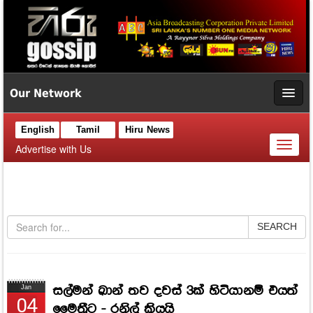
Our Network
English
Tamil
Hiru News
Toggl
Advertise with Us
naviga
SEARCH
සල්මන් ඛාන් තව දවස් 3ක් හිටියානම් එයත්
Jan
04
මෛත්‍රීට - රනිල් කියයි