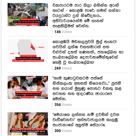
එකපාරටම පාර ගිලා බහින්න අරන්!
හැටන් - කොළඹ පාරේ ගමන් ගන්නා
රියදුරන්ට දුන් නිවේදනය...
අනිවාර්යයෙන්ම මේ ගැනත්
සැළකිලිමත් වෙන්න.
146
Views
කොළඹයි මඩකලපුවයි මුල් තැනට!
ගවයින් ලක්ෂ එකහමාරක් සහ
එළුවන් දහස් ගණනක්... ජනලේඛන හා
සංඛ්‍යාලේඛන දෙපාර්තමේන්තුවෙන්
හෙළි වූ සංඛ්‍යාලේඛන!
249
Views
"හැම කුණාටුවකටම පස්සේ
නිස්කලංක අහසක් තියෙනවා..." පූජනී
සහ ගයාන් මුහුණු පොතට එකතු කළ
සටහන සහ ආදරණීය ඡායාරූප
මෙන්න..
354
Views
"මෙයාගෙ ලස්සන නම් දවසින් දවස
වැඩිවෙනවා" අන්තර්ජාලයම කැලඹූ
සංජානාගේ අලුත්ම සේයාරූ.
300
Views