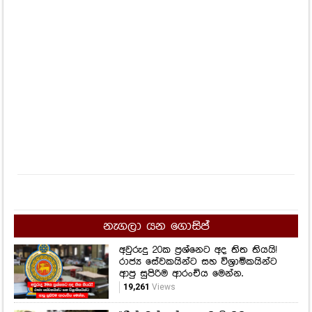
නැගලා යන ගොසිප්
අවුරුදු 20ක ප්‍රශ්නෙට අද තිත තියයි!
රාජ්‍ය සේවකයින්ට සහ විශ්‍රාමිකයින්ට
ආපු සුපිරිම ආරංචිය මෙන්න.
19,261
Views