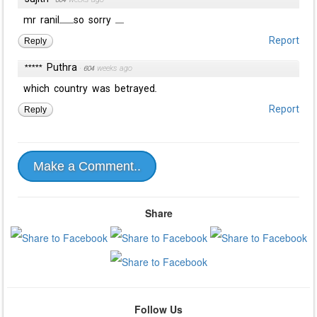
mr ranil..........so sorry ......
Reply
Report
***** Puthra
·
604 weeks ago
which country was betrayed.
Reply
Report
Make a Comment..
Share
Follow Us