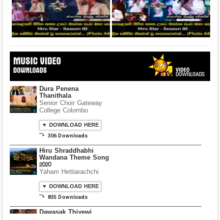
Dura Penena
Thanithala
Senior Choir Gateway
College Colombo
▼ DOWNLOAD HERE
⤵ 306 Downloads
Hiru Shraddhabhi
Wandana Theme Song
2020
Yaham Hettiarachchi
▼ DOWNLOAD HERE
⤵ 835 Downloads
Dawasak Thiyewi
Rana with AURA