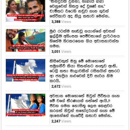
"තීන්දුවක් දුන්නා, හැබැයි බබා
වෙනුවෙන් හිතපු දේ වුණේ නෑ.."
චාමිකට එරෙහි නඩුව ගැන ගුවන්
සේවිකාව අද කියූ කතාව මෙන්න..
3,388
Views
මුළු රටක්ම හැඬවූ ගයාන්ගේ අවසන්
ඉල්ලීම! අහිංසක පෙම්වතාගේ ප්‍රාර්ථනය
හිතේම හිරකරගෙන ගිය අවාසනාවන්ත
ගමන.
3,051
Views
කිසිවෙකුත් ඔහු මේ මොහොතේ
සමුගනීවි කියා සිතන්නට නැතුව ඇති..
ටෙලි කතා මාලාවකින් රසිකයින් අතරට
ආ ජනප්‍රිය නළුවෙක් දිවි සැරිය නිම
කරයි..
2,672
Views
අවසාන මොහොතේ ඔවුන් ජීවිතය ගැන
මේ වගේ තීරණයක් ගත්තේ ඇයි..?
ජීවන ගමන නොසිතූ ලෙස කෙළවර
කරගත් නිවුන් සහෝදරියන් ගැන මේ
ඇසෙන්නේ සංවේදී කතාව මෙන්න..
2,247
Views