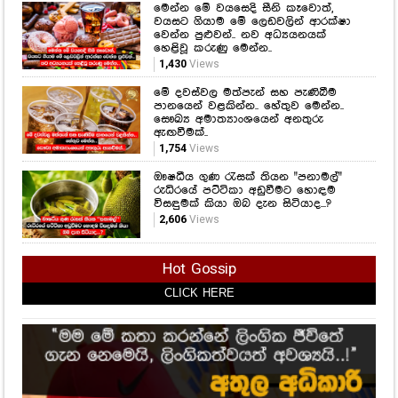
මෙන්න මේ වයසෙදි සීනි කෑවොත්,
වයසට ගියාම මේ ලෙඩවලින් ආරක්ෂා
වෙන්න පුළුවන්.. නව අධ්‍යයනයක්
හෙළිවූ කරුණු මෙන්න..
1,430
Views
මේ දවස්වල මත්පැන් සහ පැණිබීම
පානයෙන් වළකින්න.. හේතුව මෙන්න..
සෞඛ්‍ය අමාත්‍යාංශයෙන් අනතුරු
ඇඟවීමක්..
1,754
Views
ඖෂධීය ගුණ රැසක් තියන "පනාමල්"
රුධිරයේ පට්ටිකා අඩුවීමට හොඳම
විසඳුමක් කියා ඔබ දැන සිටියාද...?
2,606
Views
Hot Gossip
CLICK HERE