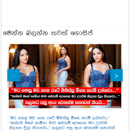
මෙන්න බලන්න තවත් ගොසිප්
"මට ගහපු මඩ ගැන රටේ මිනිස්සු ඕනෙ තරම් දන්නවා..."
කො
"හැබැයි මගේ සැමියා මාව තේරුම් අරගෙන මට උපරිම
ප්
නිදහස දීලා තියනවා..." කලකට පසු ඇය වෙනස්ම කතාවක්
88