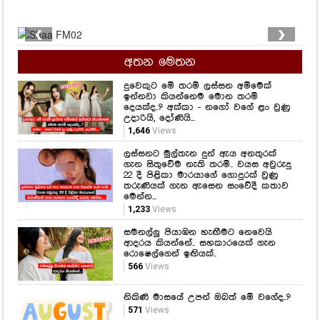
❮
❯
අතන මෙතන
දුවෙකුට මේ තරම් ලස්සන අම්මෙක්
ඉන්නවා කියන්නෙම මොන තරම්
දෙයක්ද..? අක්කා - නගෝ වගේ ළං වුණු
උදාරියි, දෝණියි...
1,646
Views
ලස්සනට මුල්තැන දුන් ඇය අනතුරක්
ගැන සිතුවේම නැති තරම්.. වයස අවුරුදු
22 දී පිළිකා මාරයාගේ ගොදුරක් වුණු
තරුණියක් ගැන ඇසෙන සංවේදී කතාව
මෙන්න...
1,233
Views
සමනල්ලු පියාඹන හැඟීමට නෙවෙයි
ආදරය කියන්නේ.. සහකාරයෙක් ගැන
රොෂෙල්ගෙන් ඉඟියක්..
566
Views
නිකිණි මාසයේ උපන් ඔබත් මේ වගේද..?
571
Views