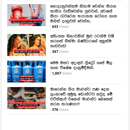
නොදැනුවත්කම නිසාම වෙන්න තියන
හානිය වැඩිවෙන්න පුළුවන්.. අර්ශස්
කියා රැවටෙන භයානක රෝගය ගැන
ඔබත් දැනුවත් වෙන්න..
633
Views
අහිංසක හිනාවකින් මුළු රටක්ම වශී
කරගත් ගීත්මා බණ්ඩාරගේ අලුත්ම
හැඩවැඩ!
347
Views
මෙම මසට අදාළව ලිට්‍රෝ ගෑස් මිල
ගැන විශේෂ දැනුම්දීමක්..
1,007
Views
මැරෙන්න ගිය මාළුන්ට පණ දෙන
ලංකාවේ අමුතු ඩොක්ටර්! කවුද මේ
වට්ස්ඇප් එකෙන් මාළුන්ට බෙහෙත්
කරන තරුණයා?
376
Views