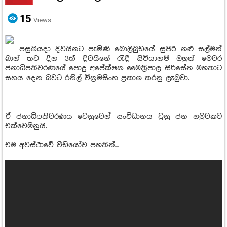
15
Views
පසුගියදා දිවයිනට පැමිණි බොලිබුඩයේ සුපිරි නළු සල්මන්
ඛාන් තව දින 3ක් දිවයිනේ රැදී සිටියානම් ඔහුත් මෙවර
ජනාධිපතිවරණයේ පොදු අපේක්ෂක මෛත්‍රීපාල සිරිසේන මහතාට
සහය දෙන බවට රනිල් වික්‍රමසිංහ ප්‍රකාශ කරනු ලැබුවා.
ඒ ජනාධිපතිවරණය වෙනුවෙන් සංවිධානය වුනු ජන හමුවකට
එක්වෙමිනුයි.
එම අවස්ථාවේ වීඩියෝව පහතින්....