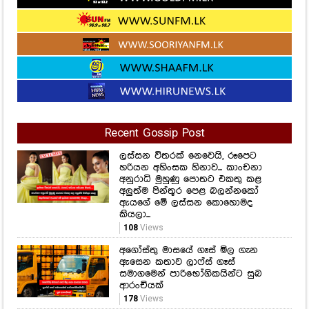
Recent Gossip Post
ලස්සන විතරක් නෙවෙයි, රූපෙට
හරියන අහිංසක හිනාව... කාංචනා
අනුරාධි මුහුණු පොතට එකතු කළ
අලුත්ම පින්තූර පෙළ බලන්නකෝ
ඇයගේ මේ ලස්සන කොහොමද
කියලා...
108
Views
අගෝස්තු මාසයේ ගෑස් මිල ගැන
ඇසෙන කතාව ලාෆ්ස් ගෑස්
සමාගමෙන් පාරිභෝගිකයින්ට සුබ
ආරංචියක්
178
Views