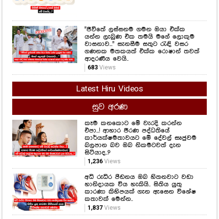
"ජීවිතේ ලස්සනම ගමන ඔයා එක්ක
යන්න ලැබුණ එක තමයි මගේ ලොකුම
වාසනාව..." සැනසීම සතුට රැඳි වසර
ගණනක මතකයත් එක්ක රොෂාන් තවත්
ආදරණීය වෙයි..
683
Views
Latest Hiru Videos
සුව අරණ
කෑම කනකොට මේ වැරදි කරන්න
එපා...! ආහාර ජීරණ පද්ධතියේ
කාර්යක්ෂමතාවයට මේ දේවල් සෘජුවම
බලපාන බව ඔබ නිකමටවත් දැන
සිටියාද..?
1,236
Views
අධි රුධිර පීඩනය ඔබ හිතනවාට වඩා
හානිදායක විය හැකියි.. සිතිය යුතු
කාරණා කිහිපයක් ගැන ඇසෙන විශේෂ
කතාවක් මෙන්න..
1,837
Views