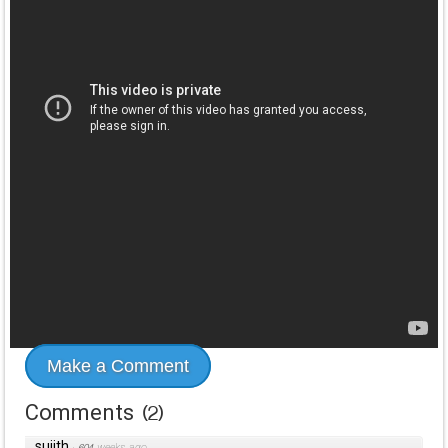
Make a Comment
Comments
(
2
)
sujith
·
604 weeks ago