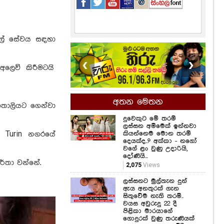
 වහල් සේවය සඳහා
❮
❯
අතන මෙතන
ලෙවි කිරීමටයි
දුවෙකුට මේ තරම්
ලස්සන අම්මෙක් ඉන්නවා
කියන්නෙම මොන තරම්
ඉතාලියට ගෙන්වා
දෙයක්ද..? අක්කා - නගෝ
වගේ ළං වුණු උදාරියි,
දෝණියි...
2,075
Views
ේ Turin නගරයේ
ලස්සනට මුල්තැන දුන්
ඇය අනතුරක් ගැන
සිතුවේම නැති තරම්..
ාර්තා වන්නේ.
වයස අවුරුදු 22 දී
පිළිකා මාරයාගේ
ගොදුරක් වුණු තරුණියක්
ගැන ඇසෙන සංවේදී
කතාව මෙන්න...
1,444
Views
සමනල්ලු පියාඹන