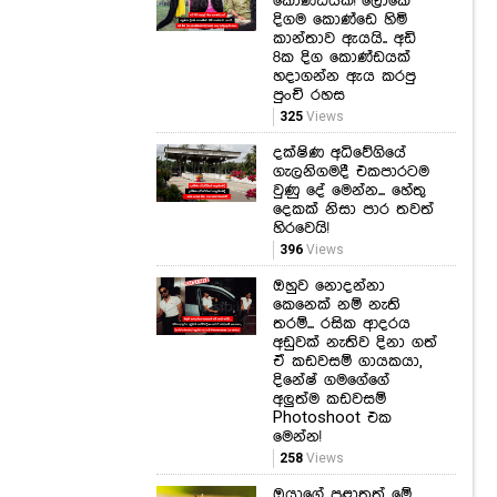
පුංචි රහස
325
Views
දක්ෂිණ අධිවේගියේ
ගැලනිගමදී එකපාරටම
වුණු දේ මෙන්න... හේතු
දෙකක් නිසා පාර තවත්
හිරවෙයි!
396
Views
ඔහුව නොදන්නා
කෙනෙක් නම් නැති
තරම්... රසික ආදරය
අඩුවක් නැතිව දිනා ගත්
ඒ කඩවසම් ගායකයා,
දිනේෂ් ගමගේගේ
අලුත්ම කඩවසම්
Photoshoot එක
මෙන්න!
258
Views
ඔයාගේ පළාතත් මේ
අධි-අවදානම් ලිස්ට්
එකේ තියෙනවද? ඩෙංගු
මාරයාගෙන් බිහිසුණු
වාර්තාවක්!