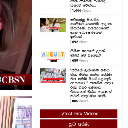
හැඟීමට නෙවෙයි ආදරය
කියන්නේ.. සහකාරයෙක්
ගැන රොෂෙල්ගෙන්
ඉඟියක්..
692
Views
නිකිණි මාසයේ උපන්
ඔබත් මේ වගේද..?
659
Views
"ජීවිතේ ලස්සනම ගමන
ඔයා එක්ක යන්න ලැබුණ
එක තමයි මගේ ලොකුම
වාසනාව..." සැනසීම සතුට
රැඳි වසර ගණනක
මතකයත් එක්ක රොෂාන්
තවත් ආදරණීය වෙයි..
805
Views
Latest Hiru Videos
සුව අරණ
කෑම කනකොට මේ
වැරදි කරන්න එපා...!
ආහාර ජීරණ පද්ධතියේ
කාර්යක්ෂමතාවයට මේ