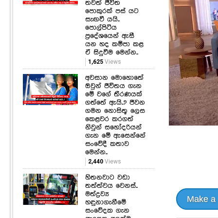
තවත් ජීවිත
පොකුරක් පස් යට
සැඟවී යයි..
පොල්පිටිය
ප්‍රදේශයෙන් ඇසී
යන හද කම්පා කළ
ඒ සිදුවීම මෙන්න..
1,625
Views
අවසාන මොහොතේ
ඔවුන් ජීවිතය ගැන
මේ වගේ තීරණයක්
ගත්තේ ඇයි..? ජීවන
ගමන නොසිතූ ලෙස
කෙළවර කරගත්
නිවුන් සහෝදරියන්
ගැන මේ ඇසෙන්නේ
සංවේදී කතාව
මෙන්න..
2,440
Views
හිතනවාට වඩා
තත්ත්වය වෙනස්..
මත්ද්‍රව්‍ය
Make a
හඳුනාගැනීමේ
සංවේදක ගැන