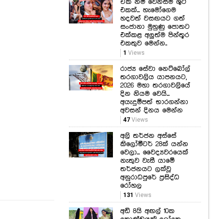
ගත්ත සෙල්ෆිය
එක්කළ අලුත්ම පින්තූර
එකතුව මෙන්න..
821
Views
1
Views
රාජ්‍ය සේවා නෙට්බෝල්
තරගාවලිය යාපනයට,
2026 මහා තරගාවලියේ
දින නියම වෙයි...
අයැදුම්පත් භාරගන්නා
අවසන් දිනය මෙන්න
47
Views
අලි තර්ජන අස්සේ
කිලෝමීටර් 28ක් යන්න
වෙලා... වෛද්‍යවරයෙක්
නැතුව වැසී යාමේ
තර්ජනයට ලක්වූ
අනුරාධපුරේ ප්‍රසිද්ධ
රෝහල
131
Views
අඩි 8යි අඟල් 10ක
කොණ්ඩයක්! ලෝකෙ
දිගම කොණ්ඩෙ හිමි
කාන්තාව ඇයයි.. අඩි
8ක දිග කොණ්ඩයක්
හදාගන්න ඇය කරපු