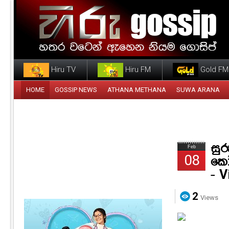
Hiru TV
Hiru FM
Gold FM
HOME
GOSSIP NEWS
ATHANA METHANA
SUWA ARANA
සුර
Feb
08
කෝ
- 
2
Views