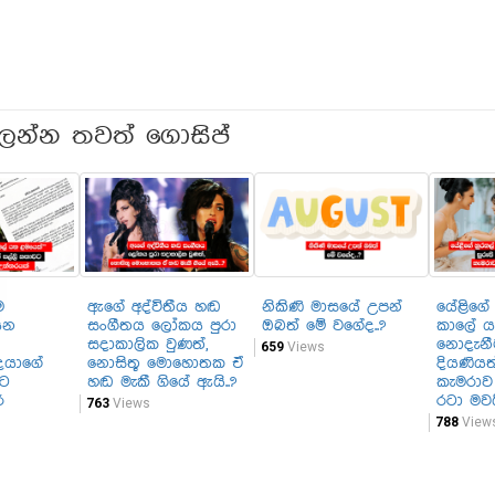
ලන්න තවත් ගොසිප්
ම
ඇගේ අද්විතීය හඬ
නිකිණි මාසයේ උපන්
යේළිගේ
යන
සංගීතය ලෝකය පුරා
ඔබත් මේ වගේද..?
කාලේ 
සදාකාලික වුණත්,
නොදැනීම.
659
Views
යාගේ
නොසිතූ මොහොතක ඒ
දියණිය
වට
හඬ මැකී ගියේ ඇයි..?
කැමරාව 
ර
රටා මවයි
763
Views
788
View