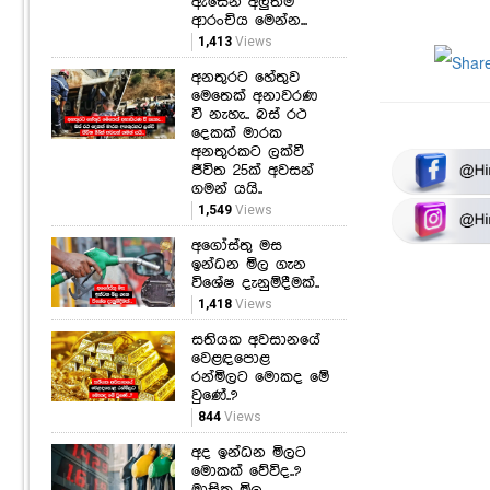
ඇසෙන අලුත්ම
ආරංචිය මෙන්න...
1,413
Views
අනතුරට හේතුව
මෙතෙක් අනාවරණ
වී නැහැ.. බස් රථ
දෙකක් මාරක
අනතුරකට ලක්වී
ජීවිත 25ක් අවසන්
ගමන් යයි..
1,549
Views
අගෝස්තු මස
ඉන්ධන මිල ගැන
විශේෂ දැනුම්දීමක්..
1,418
Views
සතියක අවසානයේ
වෙළඳපොළ
රන්මිලට මොකද මේ
වුණේ..?
844
Views
අද ඉන්ධන මිලට
මොකක් වේවිද..?
මාසික මිල