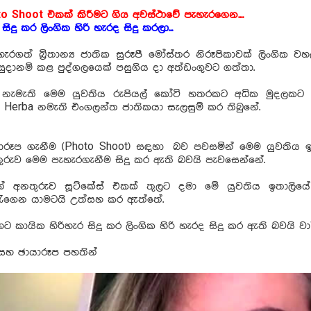
o Shoot එකක් කිරීමට ගිය අවස්ථාවේ පැහැරගෙන....
සිදු කර ලිංගික හිරි හැරද සිදු කරලා...
ැරගත් බ්‍රිතාන්‍ය ජාතික සුරූපී මෝස්‌තර නිරූපිකාවක් ලිංගික
සුදානම් කළ පුද්ගලයෙක් පසුගිය දා අත්ඩංගුවට ගත්තා.
g නැමැති මෙම යුවතිය රුපියල් කෝටි හතරකට අධික මුදලකට අ
 Herba නමැති එංගලන්ත ජාතිකයා සැලසුම් කර තිබුනේ.
යාරූප ගැනීම (Photo Shoot) සඳහා බව පවසමින් මෙම යුවතිය 
ුරුව මෙම පැහැරගැනීම සිදු කර ඇති බවයි පැවසෙන්නේ.
න් අනතුරුව සූට්කේස් එකක් තුලට දමා මේ යුවතිය ඉතාලිය
ගෙන යාමටයි උත්සහ කර ඇත්තේ.
හට කායික හිරිහැර සිදු කර ලිංගික හිරි හැරද සිදු කර ඇති බවයි ව
සහ ඡායාරූප පහතින්