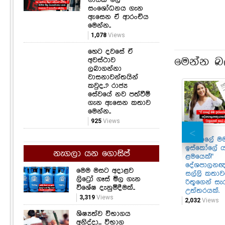
සංශෝධනය ගැන
ඇසෙන ඒ ආරංචිය
මෙන්න..
1,078
Views
හෙට දවසේ ඒ
මෙන්න බ
අවස්ථාව
ලබාගන්නා
වාසනාවන්තයින්
කවුද..? රාජ්‍ය
සේවයේ නව පත්වීම්
ගැන ඇසෙන කතාව
මෙන්න..
925
Views
"ඒ කාලේ ම
ඉස්කෝලේ 
නැගලා යන ගොසිප්
ළමයෙක්!"
දේශපාලනඥ
මෙම මසට අදාළව
සල්ලි කතා
ලිට්‍රෝ ගෑස් මිල ගැන
රිතූගෙන් සැ
විශේෂ දැනුම්දීමක්..
උත්තරයක්.
3,319
Views
2,032
Views
ශිෂ්‍යත්ව විභාගය
අනිද්දා... විභාග