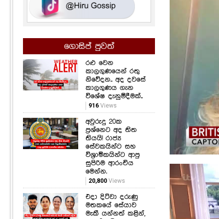
ගොසිප් පුවත්
රළු වෙන
කාලගුණයෙන් රතු
නිවේදන.. අද දවසේ
කාලගුණය ගැන
විශේෂ දැනුම්දීමක්..
916
Views
අවුරුදු 20ක
ප්‍රශ්නෙට අද තිත
තියයි! රාජ්‍ය
සේවකයින්ට සහ
විශ්‍රාමිකයින්ට ආපු
සුපිරිම ආරංචිය
මෙන්න.
20,800
Views
එදා දිට්වා දරුණු
මතකයේ සේයාව
මැකී යන්නත් කළින්,