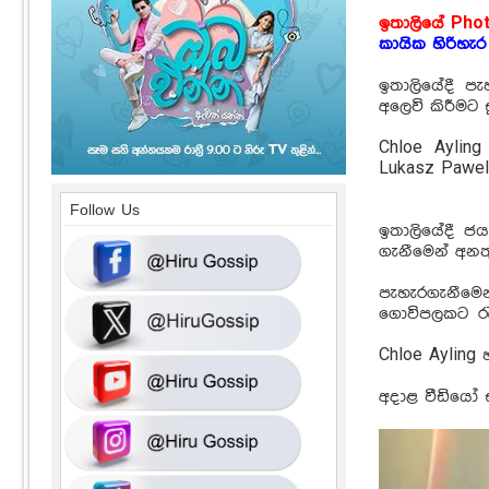
ඉතාලියේ Phot
කායික හිරිහැර 
ඉතාලියේදී පැහ
අලෙවි කිරීමට 
Chloe Aylin
Lukasz Pawel
Follow Us
ඉතාලියේදී ජ
ගැනීමෙන් අනත
පැහැරගැනීමෙ
ගොවිපලකට රැ
Chloe Ayling 
අදාළ වීඩියෝ 