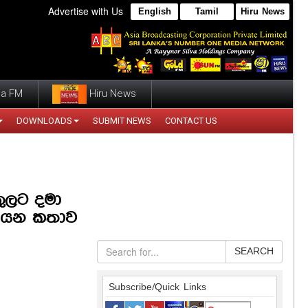
Advertise with Us
English
Tamil
Hiru News
a FM
Hiru News
DOWNLOADS
SUBMIT NEWS
CONTACT US
තුලට දමා
ා යන කතාව
SEARCH
Subscribe/Quick Links