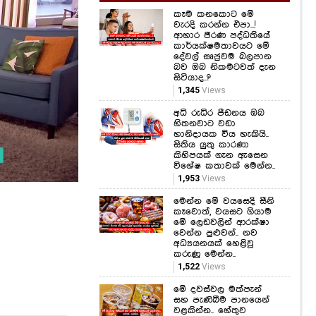
දේවල් සෘජුවම බලපාන
බව ඔබ නිකමටවත් දැන
සිටියාද..?
1,345
Views
අධි රුධිර පීඩනය ඔබ
හිතනවාට වඩා
හානිදායක විය හැකියි..
සිතිය යුතු කාරණා
කිහිපයක් ගැන ඇසෙන
විශේෂ කතාවක් මෙන්න..
1,953
Views
මෙන්න මේ වයසෙදි සීනි
කෑවොත්, වයසට ගියාම
මේ ලෙඩවලින් ආරක්ෂා
වෙන්න පුළුවන්.. නව
අධ්‍යයනයක් හෙළිවූ
කරුණු මෙන්න..
1,522
Views
මේ දවස්වල මත්පැන්
සහ පැණිබීම පානයෙන්
වළකින්න.. හේතුව
මෙන්න.. සෞඛ්‍ය
අමාත්‍යාංශයෙන් අනතුරු
ඇඟවීමක්..
1,820
Views