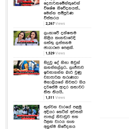
දෙපාර්තමේන්තුවෙන්
විශේෂ නිවේදනයක්...
මෙන්න සම්පූර්ණ
විස්තරය
2,267
Views
ලංකාවේ දක්ෂතම
නිළිය කැනඩාවෙදි
ගත්තු ලස්සනම
ඡායාරූප පෙළක්.
1,529
Views
සිදුවූ දේ නිසා ඔවුන්
කනස්සල්ලට.. ලැජ්ජාව
ඉවසාගන්න බැරි වුණු
ව්‍යාපාරික තරුණයා
මනාලියගේ නිවසට ගිය
දවසේම ආදර කතාවට
තිත තියයි..
1,511
Views
තුන්වන වාරයේ පළමු
අදියර හෙටින් අවසන්!
පාසල් නිවාඩුව සහ
ඊළඟ වාරය ගැන
අලුත්ම නිවේදනය