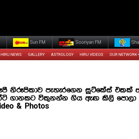
Sun FM
Sooriyan FM
Sha
HIRU NEWS
GALLERY
ASTROLOGY
HIRU VIDEOS
OUR NETWORK
ූපී නිරූපිකාව පැහැරගෙන සූට්කේස් එකක් 
ටි ගානකට විකුනන්න ගිය ඇඟ කිලි පොල
Video & Photos