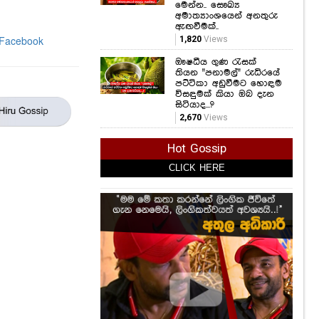
ඖෂධීය ගුණ රැසක්
තියන "පනාමල්" රුධිරයේ
පට්ටිකා අඩුවීමට හොඳම
විසඳුමක් කියා ඔබ දැන
සිටියාද...?
2,670
Views
Hot Gossip
CLICK HERE