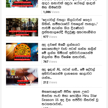
ආදර කතාවක් අඳුරු රෝහල් ඇඳක්
මත නිමවෙයි!
1,086
Views
"දොරවල් වහලා නිලධාරීන් ගෙදර
ගිහින්.. කම්කරුවෝ වහලෙන් පැනලා..."
පාඩම් කරන්න ගිය දියණියට
පුස්තකාලයේදී සිදුවුණු අකරතැබ්බය
977
Views
අද දවසේ ඔබේ ලග්නයට
කොහොමද? වැඩ පටන් ගන්න කලින්
මේ ලග්න හිමියන් අනිවාර්යයෙන්ම
බලන්න ඕන විශේෂ කතාවක්...
767
Views
අද ඉඳන් AL පටන් ගනී... මේ දේවල්
අනිවාර්යෙන්ම දැනගෙන ශාලාවට
යන්න...
212
Views
මහපොළොවේ ජීවිත අහස උසට
ඔසවන පංච මහා පෙරළිය Hiru Star
Season 05 අද දින සජීවීව ගීතවත් වූ
තරගකරුවන්...