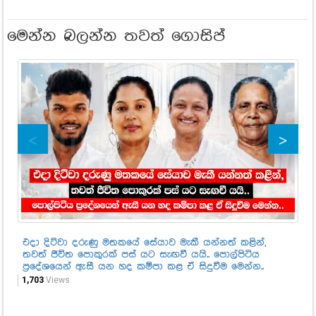
මෙන්න බලන්න තවත් ගොසිප්
එදා දිට්වා දරුණු මතකයේ සේයාව මැකී යන්නත් කළින්,
අව
තවත් ජීවිත පොකුරක් පස් යට සැඟවී යයි.. පොල්පිටිය
ගත
ප්‍රදේශයෙන් ඇසී යන හද කම්පා කළ ඒ සිදුවීම මෙන්න..
නි
මෙ
1,703
Views
2,5