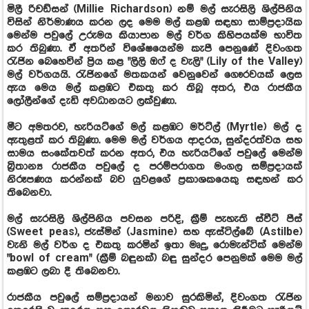
මිලී රිචඩ්සන් (Millie Richardson) නම් මල් සැරසිලි ශිල්පිනිය
විසින් නිර්මාණය කරන ලද මෙම මල් කළඹ සඳහා සාම්ප්‍රදායික
මෙන්ම පවුලේ උරුමය කියාපාන මල් වර්ග කිහිපයක්ම භාවිත
කර තිබුණා. ඒ අතරින් විශේෂයෙන්ම කැපී පෙනුණේ දිවංගත
රැජින බෙහෙවින් ප්‍රිය කළ "ලිලි ඔෆ් ද වැලි" (Lily of the Valley)
මල් වර්ගයයි. රැජිනගේ මතකයන් වෙනුවෙන් ගෞරවයක් ලෙස
ඇය මෙය මල් කළඹට එකතු කර තිබූ අතර, එය රාජකීය
ලෝලීන්ගේ දැඩි අවධානයට ලක්වුණා.
මීට අමතරව, හැරියට්ගේ මල් කළඹට මර්ට්ල් (Myrtle) මල් ද
ඇතුළත් කර තිබුණා. මෙම මල් වර්ගය ආදරය, සුන්දරත්වය සහ
සාමය සංකේතවත් කරන අතර, එය හැරියට්ගේ පවුලේ මෙන්ම
බ්‍රිතාන්‍ය රාජකීය පවුලේ ද පරම්පරාගත මංගල සම්ප්‍රදායක්
නිරූපණය කරන්නක් බව යුවළගේ ප්‍රකාශකයෙකු සඳහන් කර
තිබෙනවා.
මල් සැරසිලි ශිල්පිනිය පවසන පරිදි, ක්‍රීම් පැහැති ස්වීට් පීස්
(Sweet peas), ජැස්මින් (Jasmine) සහ ඇස්ටිල්බේ (Astilbe)
වැනි මල් වර්ග ද එකතු කරමින් ඉතා මෘදු, රොමැන්ටික් මෙන්ම
"bowl of cream" (ක්‍රීම් බඳුනක්) බඳු සුන්දර පෙනුමක් මෙම මල්
කළඹට ලබා දී තිබෙනවා.
රාජකීය පවුලේ සම්ප්‍රදායන් මනාව සුරකිමින්, දිවංගත රැජින