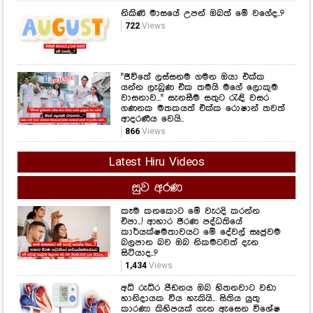
නිකිණි මාසයේ උපන් ඔබත් මේ වගේද..?
722
Views
"ජීවිතේ ලස්සනම ගමන ඔයා එක්ක
යන්න ලැබුණ එක තමයි මගේ ලොකුම
වාසනාව..." සැනසීම සතුට රැඳි වසර
ගණනක මතකයත් එක්ක රොෂාන් තවත්
ආදරණීය වෙයි..
866
Views
Latest Hiru Videos
සුව අරණ
කෑම කනකොට මේ වැරදි කරන්න
එපා...! ආහාර ජීරණ පද්ධතියේ
කාර්යක්ෂමතාවයට මේ දේවල් සෘජුවම
බලපාන බව ඔබ නිකමටවත් දැන
සිටියාද..?
1,434
Views
අධි රුධිර පීඩනය ඔබ හිතනවාට වඩා
හානිදායක විය හැකියි.. සිතිය යුතු
කාරණා කිහිපයක් ගැන ඇසෙන විශේෂ