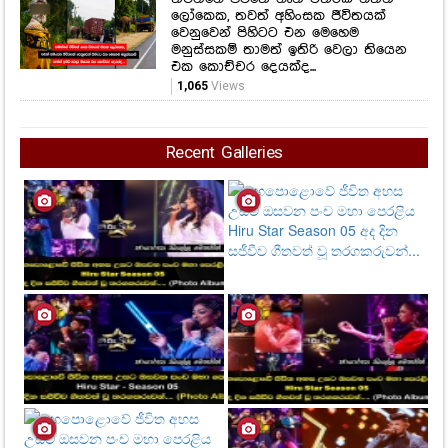
ලෝකෙක, තවත් අහිංසක ජීවිතයක්
වෙනුවෙන් පිහිටට එන මෙහෙම
මනුස්සකම් තාමත් ඉතිරි වෙලා තියෙන
එක කොච්චර දෙයක්ද...
1,065
Views
Recent Galleries