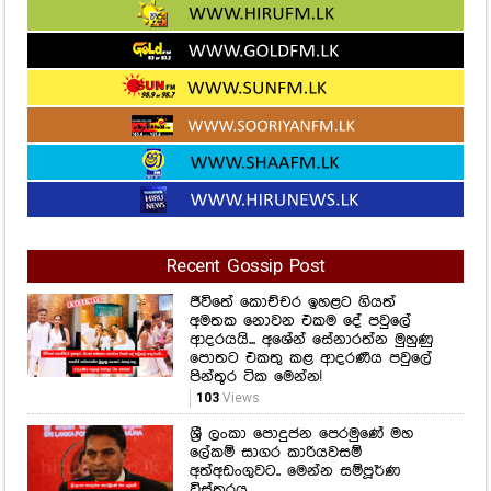
Recent Gossip Post
ජීවිතේ කොච්චර ඉහළට ගියත්
අමතක නොවන එකම දේ පවුලේ
ආදරයයි... අශේන් සේනාරත්න මුහුණු
පොතට එකතු කළ ආදරණීය පවුලේ
පින්තූර ටික මෙන්න!
103
Views
ශ්‍රී ලංකා පොදුජන පෙරමුණේ මහ
ලේකම් සාගර කාරියවසම්
අත්අඩංගුවට.. මෙන්න සම්පූර්ණ
විස්තරය