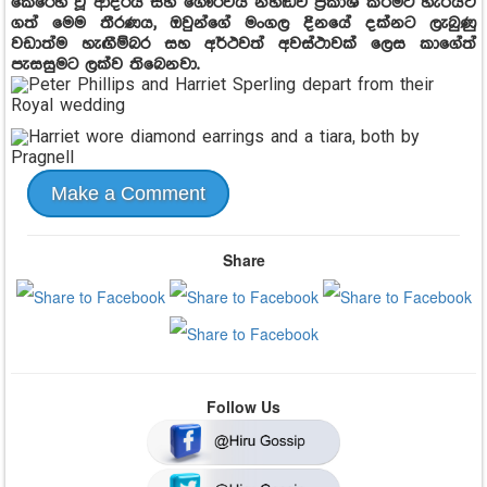
කෙරෙහි වූ ආදරය සහ ගෞරවය නිහඬව ප්‍රකාශ කිරීමට හැරියට්
ගත් මෙම තීරණය, ඔවුන්ගේ මංගල දිනයේ දක්නට ලැබුණු
වඩාත්ම හැඟීම්බර සහ අර්ථවත් අවස්ථාවක් ලෙස කාගේත්
පැසසුමට ලක්ව තිබෙනවා.
Make a Comment
Share
Follow Us