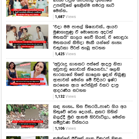
බැහැ! පියුමි හංසමාලි අම්මාගේ
උපන්දිනේ ඉහළින්ම සමරපු හැටි
මෙන්න..
1,687
Views
"එදා මම පාසල් ශිෂ්‍යාවක්... ඇයව
මුණගැසුණු ඒ මොහොත අදටත්
මතකයි" කාලය ගෙවී ගියත්, ඒ සොඳුරු
මතකයන් කිසිදා මැකී යන්නේ නැහැ
චතුරිකා පීරිස් තැබූ සටහන
1,425
Views
"අවුරුදු ගානකට පස්සේ ඇදපු නිසා
අඩුපාඩු ගොඩාක් තියෙනවා.." ශලනි
තාරකාගේ හිතේ කාලෙක ඉඳන් තිබුණු
ආසාවක් මෙන්න මේ විදියට ඉෂ්ට
කරගෙන ඇය ෆේස්බුක් එකට දාපු
ආදරණීය සටහන
1,132
Views
කඳ නැහැ... හිස විතරයි...පාරේ ගිය අය
හිතුවේ වෙන දෙයක්... ළඟට ගිහින්
බලද්දී මුළු ඇඟම හිරිවැටිලා... මෙන්න
සම්පූර්ණ විස්තරය
1,106
Views
තමන්ගේ ජීවිතේ ගැන විතරක් හිතන