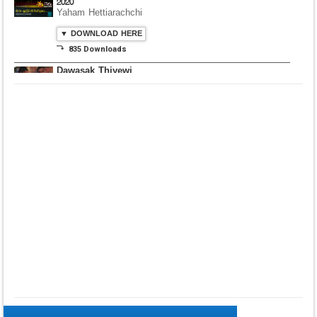
2020
Yaham Hettiarachchi
▼ DOWNLOAD HERE
⤵ 835 Downloads
Dawasak Thiyewi
Rana with AURA
▼ DOWNLOAD HERE
⤵ 586 Downloads
Lowama Ekalu Kala
Deshayak
Fredy Alex Silva
▼ DOWNLOAD HERE
⤵ 1,501 Downloads
Gedarata Wela Inna
Seeduwwa Sakura
▼ DOWNLOAD HERE
⤵ 1,309 Downloads
Hemin Sare Aa
Sulangak
Sanka Dineth