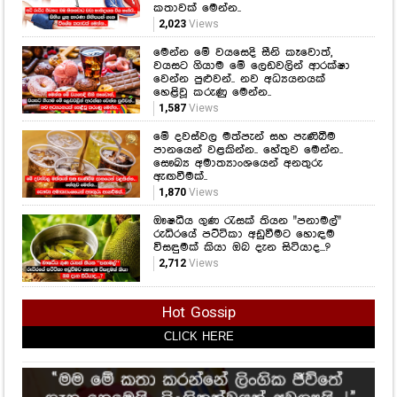
කතාවක් මෙන්න..
2,023
Views
මෙන්න මේ වයසෙදි සීනි කෑවොත්,
වයසට ගියාම මේ ලෙඩවලින් ආරක්ෂා
වෙන්න පුළුවන්.. නව අධ්‍යයනයක්
හෙළිවූ කරුණු මෙන්න..
1,587
Views
මේ දවස්වල මත්පැන් සහ පැණිබීම
පානයෙන් වළකින්න.. හේතුව මෙන්න..
සෞඛ්‍ය අමාත්‍යාංශයෙන් අනතුරු
ඇඟවීමක්..
1,870
Views
ඖෂධීය ගුණ රැසක් තියන "පනාමල්"
රුධිරයේ පට්ටිකා අඩුවීමට හොඳම
විසඳුමක් කියා ඔබ දැන සිටියාද...?
2,712
Views
Hot Gossip
CLICK HERE