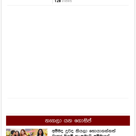
128
Views
නැගලා යන ගොසිප්
අම්මද දුවද කියලා හොයාගන්නත්