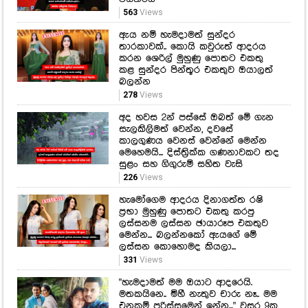
563
Views
ඇය නම් හැමදාමත් සුන්දර
තාරකාවක්.. කොයි කවුරුත් ආදරය
කරන ශෙරිල් මුහුණු පොතට එකතු
කළ සුන්දර පින්තූර එකතුව ඔයාලත්
බලන්න
278
Views
අද හවස 2න් පස්සේ ඔබත් මේ ගැන
සැලකිලිමත් වෙන්න, දවසේ
කාලගුණය වෙනස් වෙන්නේ මෙන්න
මෙහෙමයි... දිස්ත්‍රික්ක ගණනාවකට තද
සුළං සහ ගිගුරුම් සහිත වැසි
226
Views
හැමෝගෙම ආදරය දිනාගත්ත රෂි
ප්‍රභා මුහුණු පොතට එකතු කරපු
ලස්සනම ලස්සන ඡායාරූප එකතුව
මෙන්න... බලන්නකෝ ඇයගේ මේ
ලස්සන කොහොමද කියලා...
331
Views
"හැමදාමත් මම ඔයාට ආදරෙයි.
මතකයිනෙ.. මිහී නැතුව චාරු නෑ.. මම
එනකම් පරිස්සමෙන් ඉන්න..." වසර 9ක