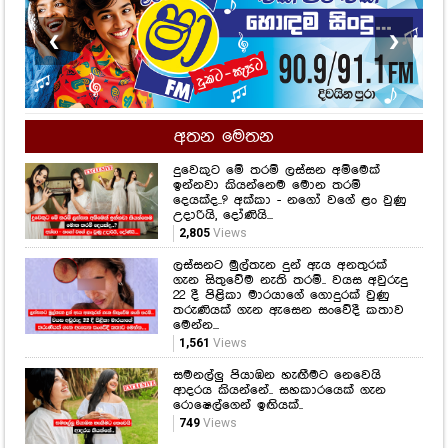
❮
❯
අතන මෙතන
දුවෙකුට මේ තරම් ලස්සන අම්මෙක්
ඉන්නවා කියන්නෙම මොන තරම්
දෙයක්ද..? අක්කා - නගෝ වගේ ළං වුණු
උදාරියි, දෝණියි...
2,805
Views
ලස්සනට මුල්තැන දුන් ඇය අනතුරක්
ගැන සිතුවේම නැති තරම්.. වයස අවුරුදු
22 දී පිළිකා මාරයාගේ ගොදුරක් වුණු
තරුණියක් ගැන ඇසෙන සංවේදී කතාව
මෙන්න...
1,561
Views
සමනල්ලු පියාඹන හැඟීමට නෙවෙයි
ආදරය කියන්නේ.. සහකාරයෙක් ගැන
රොෂෙල්ගෙන් ඉඟියක්..
749
Views