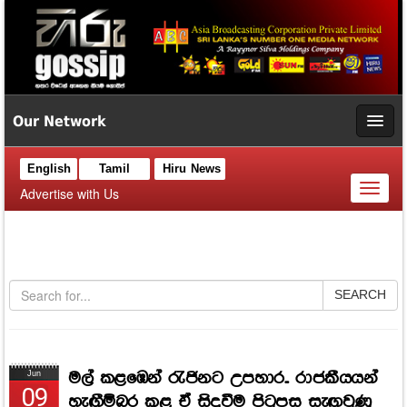
Our Network
English
Tamil
Hiru News
Toggl
Advertise with Us
naviga
SEARCH
මල් කළඹෙන් රැජිනට උපහාර.. රාජකීයයන්
Jun
09
හැඟීම්බර කළ ඒ සිදුවීම පිටුපස සැඟවුණු