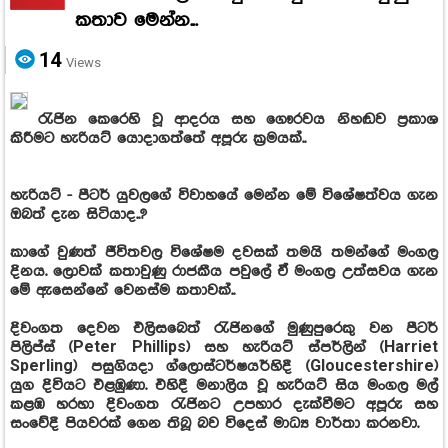
කතාව මෙන්න...
14
Views
රැජින කෙරෙහි වූ ආදරය සහ ගෞරවය නිහඬව ප්‍රකාශ
කිරීමට හැරියට් යොදාගත්තේ අපූරු ක්‍රමයක්..
හැරියට් - පීටර් යුවලගේ විවාහයේ මෙන්න මේ විශේෂත්වය ගැන
ඔබත් දැන සිටියාද..?
කාගේ වුණත් ජීවිතවල විශේෂම දවසක් තමයි තමන්ගේ මංගල
දිනය. ලොවක් කතාවුණු රාජකීය පවුලේ ඒ මංගල උත්සවය ගැන
මේ ඇසෙන්නේ වෙනස්ම කතාවක්..
දිවංගත දෙවන එලිසබෙත් රැජිනගේ මුණුපුරෙකු වන පීටර්
පිලිප්ස් (Peter Phillips) සහ හැරියට් ස්පර්ලින් (Harriet
Sperling) පසුගියදා ග්ලොස්ටර්ෂයර්හිදී (Gloucestershire)
යුග දිවියට එළඹුණා. එහිදී මනාලිය වූ හැරියට් සිය මංගල මල්
කළඹ හරහා දිවංගත රැජිනට උපහාර දැක්වීමට අපූරු සහ
සංවේදී පියවරක් ගෙන තිබූ බව විදෙස් මාධ්‍ය වාර්තා කරනවා.